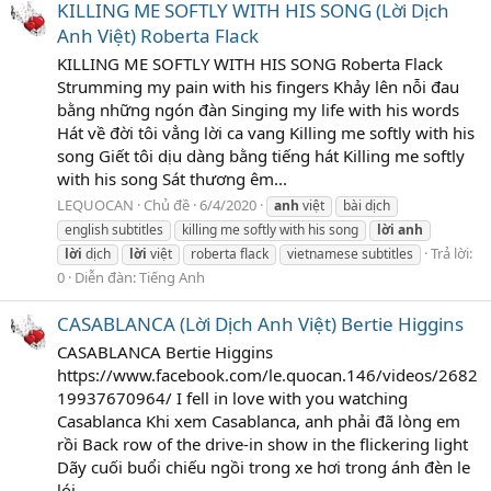
KILLING ME SOFTLY WITH HIS SONG (Lời Dịch
Anh Việt) Roberta Flack
KILLING ME SOFTLY WITH HIS SONG Roberta Flack
Strumming my pain with his fingers Khảy lên nỗi đau
bằng những ngón đàn Singing my life with his words
Hát về đời tôi vẳng lời ca vang Killing me softly with his
song Giết tôi dịu dàng bằng tiếng hát Killing me softly
with his song Sát thương êm...
LEQUOCAN
Chủ đề
6/4/2020
anh
việt
bài dịch
english subtitles
killing me softly with his song
lời
anh
Trả lời:
lời
dịch
lời
việt
roberta flack
vietnamese subtitles
0
Diễn đàn:
Tiếng Anh
CASABLANCA (Lời Dịch Anh Việt) Bertie Higgins
CASABLANCA Bertie Higgins
https://www.facebook.com/le.quocan.146/videos/2682
19937670964/ I fell in love with you watching
Casablanca Khi xem Casablanca, anh phải đã lòng em
rồi Back row of the drive-in show in the flickering light
Dãy cuối buổi chiếu ngồi trong xe hơi trong ánh đèn le
lói...