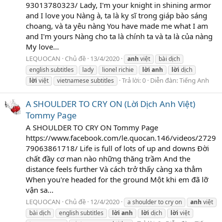
93013780323/ Lady, I'm your knight in shining armor
and I love you Nàng à, ta là kỵ sĩ trong giáp bào sáng
choang, và ta yêu nàng You have made me what I am
and I'm yours Nàng cho ta là chính ta và ta là của nàng
My love...
LEQUOCAN
Chủ đề
13/4/2020
anh
việt
bài dịch
english subtitles
lady
lionel richie
lời
anh
lời
dịch
Trả lời: 0
Diễn đàn:
Tiếng Anh
lời
việt
vietnamese subtitles
A SHOULDER TO CRY ON (Lời Dịch Anh Việt)
Tommy Page
A SHOULDER TO CRY ON Tommy Page
https://www.facebook.com/le.quocan.146/videos/2729
79063861718/ Life is full of lots of up and downs Đời
chất đầy cơ man nào những thăng trầm And the
distance feels further Và cách trở thấy càng xa thẳm
When you're headed for the ground Một khi em đã lỡ
vận sa...
LEQUOCAN
Chủ đề
12/4/2020
a shoulder to cry on
anh
việt
bài dịch
english subtitles
lời
anh
lời
dịch
lời
việt