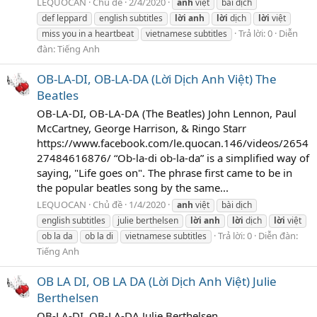
LEQUOCAN
Chủ đề
2/4/2020
anh
việt
bài dịch
def leppard
english subtitles
lời
anh
lời
dịch
lời
việt
Trả lời: 0
Diễn
miss you in a heartbeat
vietnamese subtitles
đàn:
Tiếng Anh
OB-LA-DI, OB-LA-DA (Lời Dịch Anh Việt) The
Beatles
OB-LA-DI, OB-LA-DA (The Beatles) John Lennon, Paul
McCartney, George Harrison, & Ringo Starr
https://www.facebook.com/le.quocan.146/videos/2654
27484616876/ “Ob-la-di ob-la-da” is a simplified way of
saying, "Life goes on". The phrase first came to be in
the popular beatles song by the same...
LEQUOCAN
Chủ đề
1/4/2020
anh
việt
bài dịch
english subtitles
julie berthelsen
lời
anh
lời
dịch
lời
việt
Trả lời: 0
Diễn đàn:
ob la da
ob la di
vietnamese subtitles
Tiếng Anh
OB LA DI, OB LA DA (Lời Dịch Anh Việt) Julie
Berthelsen
OB-LA-DI, OB-LA-DA Julie Berthelsen