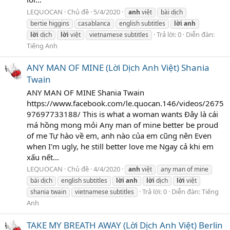
LEQUOCAN
Chủ đề
5/4/2020
anh
việt
bài dịch
bertie higgins
casablanca
english subtitles
lời
anh
Trả lời: 0
Diễn đàn:
lời
dịch
lời
việt
vietnamese subtitles
Tiếng Anh
ANY MAN OF MINE (Lời Dịch Anh Việt) Shania
Twain
ANY MAN OF MINE Shania Twain
https://www.facebook.com/le.quocan.146/videos/2675
97697733188/ This is what a woman wants Đây là cái
má hồng mong mỏi Any man of mine better be proud
of me Tự hào về em, anh nào của em cũng nên Even
when I'm ugly, he still better love me Ngay cả khi em
xấu nết...
LEQUOCAN
Chủ đề
4/4/2020
anh
việt
any man of mine
bài dịch
english subtitles
lời
anh
lời
dịch
lời
việt
Trả lời: 0
Diễn đàn:
Tiếng
shania twain
vietnamese subtitles
Anh
TAKE MY BREATH AWAY (Lời Dịch Anh Việt) Berlin