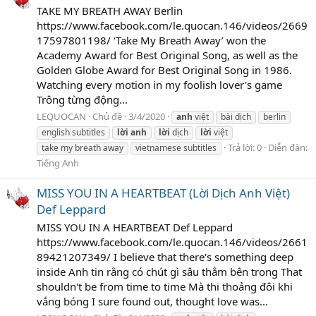
TAKE MY BREATH AWAY Berlin
https://www.facebook.com/le.quocan.146/videos/2669
17597801198/ ‘Take My Breath Away’ won the
Academy Award for Best Original Song, as well as the
Golden Globe Award for Best Original Song in 1986.
Watching every motion in my foolish lover's game
Trông từng động...
LEQUOCAN
Chủ đề
3/4/2020
anh
việt
bài dịch
berlin
english subtitles
lời
anh
lời
dịch
lời
việt
Trả lời: 0
Diễn đàn:
take my breath away
vietnamese subtitles
Tiếng Anh
MISS YOU IN A HEARTBEAT (Lời Dịch Anh Việt)
Def Leppard
MISS YOU IN A HEARTBEAT Def Leppard
https://www.facebook.com/le.quocan.146/videos/2661
89421207349/ I believe that there's something deep
inside Anh tin rằng có chút gì sâu thẳm bên trong That
shouldn't be from time to time Mà thi thoảng đôi khi
vắng bóng I sure found out, thought love was...