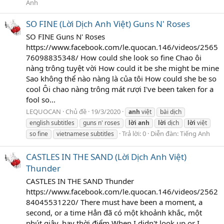
Anh
SO FINE (Lời Dịch Anh Việt) Guns N' Roses
SO FINE Guns N' Roses
https://www.facebook.com/le.quocan.146/videos/2565
76098835348/ How could she look so fine Chao ôi
nàng trông tuyệt vời How could it be she might be mine
Sao không thể nào nàng là của tôi How could she be so
cool Ôi chao nàng trông mát rượi I've been taken for a
fool so...
LEQUOCAN
Chủ đề
19/3/2020
anh
việt
bài dịch
english subtitles
guns n' roses
lời
anh
lời
dịch
lời
việt
Trả lời: 0
Diễn đàn:
Tiếng Anh
so fine
vietnamese subtitles
CASTLES IN THE SAND (Lời Dịch Anh Việt)
Thunder
CASTLES IN THE SAND Thunder
https://www.facebook.com/le.quocan.146/videos/2562
84045531220/ There must have been a moment, a
second, or a time Hẳn đã có một khoảnh khắc, một
phút giây, hay thời điểm When I didn't look up or I