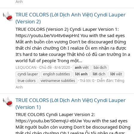
Anh
TRUE COLORS (Lời Dịch Anh Việt) Cyndi Lauper
(Version 2)
TRUE COLORS (Version 2) Cyndi Lauper Version 1:
https://youtu.be/Vo4tv6wpHnI You with the sad eyes
Mắt anh buồn còn vương Don't be discouraged Đừng
thất chí chán chường Oh I realize Ôi em nhận ra được
It's hard to take courage Thật khó có đủ can trường In a
world full of people Trong một...
LEQUOCAN
Chủ đề
8/4/2020
anh
việt
bài dịch
cyndi lauper
english subtitles
lời
anh
lời
dịch
lời
việt
Trả lời: 0
Diễn đàn:
Tiếng
true colors
vietnamese subtitles
Anh
TRUE COLORS (Lời Dịch Anh Việt) Cyndi Lauper
(Version 1)
TRUE COLORS Cyndi Lauper Version 2:
https://youtu.be/S0emqU-ebUw You with the sad eyes
Mắt người buồn còn vương Don't be discouraged Đừng
thất chí chán chường Oh I realize Ôi tôi nhận ra được