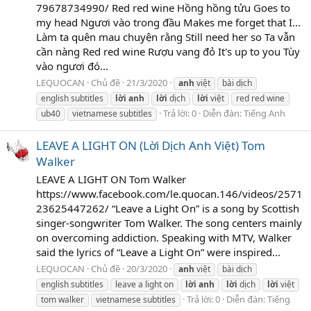
79678734990/ Red red wine Hồng hồng tửu Goes to
my head Ngươi vào trong đầu Makes me forget that I...
Làm ta quên mau chuyện rằng Still need her so Ta vẫn
cần nàng Red red wine Rượu vang đỏ It's up to you Tùy
vào ngươi đó...
LEQUOCAN
Chủ đề
21/3/2020
anh
việt
bài dịch
english subtitles
lời
anh
lời
dịch
lời
việt
red red wine
Trả lời: 0
Diễn đàn:
Tiếng Anh
ub40
vietnamese subtitles
LEAVE A LIGHT ON (Lời Dịch Anh Việt) Tom
Walker
LEAVE A LIGHT ON Tom Walker
https://www.facebook.com/le.quocan.146/videos/2571
23625447262/ “Leave a Light On” is a song by Scottish
singer-songwriter Tom Walker. The song centers mainly
on overcoming addiction. Speaking with MTV, Walker
said the lyrics of “Leave a Light On” were inspired...
LEQUOCAN
Chủ đề
20/3/2020
anh
việt
bài dịch
english subtitles
leave a light on
lời
anh
lời
dịch
lời
việt
Trả lời: 0
Diễn đàn:
Tiếng
tom walker
vietnamese subtitles