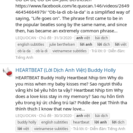
https://www.facebook.com/le.quocan.146/videos/2649
46454664979/ “Ob-la-di ob-la-da” is a simplified way of
saying, "Life goes on". The phrase first came to be in
the popular beatles song by the same name, and since
then, has became an extremely common phrase...
LEQUOCAN
Chủ đề
31/3/2020
anh
việt
bài dịch
english subtitles
julie berthelsen
lời
anh
lời
dịch
lời
việt
Trả lời: 0
Diễn đàn:
ob la da
ob la di
vietnamese subtitles
Tiếng Anh
HEARTBEAT (Lời Dịch Anh Việt) Buddy Holly
HEARTBEAT Buddy Holly Heartbeat Nhịp tim Why do
you miss when my baby kisses me? Sao ngươi thiếu
vắng khi bé yêu hôn ta vậy? Heartbeat Nhịp tim Why
does a love kiss stay in my memory? Sao nụ hôn tình
yêu trong ký ức chẳng trú lại? Piddle dee pat Thình tha
thình thịch I know that new love...
LEQUOCAN
Chủ đề
30/3/2020
anh
việt
bài dịch
buddy holly
english subtitles
heartbeat
lời
anh
lời
dịch
Trả lời: 0
Diễn đàn:
Tiếng Anh
lời
việt
vietnamese subtitles