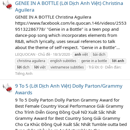
GENIE IN A BOTTLE (Lời Dịch Anh Việt) Christina
Aguilera
GENIE IN A BOTTLE Christina Aguilera
https://www.facebook.com/le.quocan.146/videos/2553
95132286778/ "Genie in a Bottle" is a teen pop and
dance-pop song which incorporates elements from
R&B, which lyrically, uses sexual references to talk
about the theme of self-respect. "Genie in a Bottle"...
LEQUOCAN
Chủ đề
18/3/2020
anh
việt
bài dịch
christina aguilera
english subtitles
genie in a bottle
lời
anh
Trả lời: 0
Diễn đàn:
lời
dịch
lời
việt
vietnamese subtitles
Tiếng Anh
9 To 5 (Lời Dịch Anh Việt) Dolly Parton/Grammy
Awards
9 To 5 Dolly Parton Dolly Parton Grammy Award for
Best Female Country Vocal Performance Giải Grammy
Cho Trình Diễn Giọng Đồng Quê Nữ Xuất Sắc Nhất
Grammy Award for Best Country Song Giải Grammy
Cho Ca Khúc Đồng Quê Xuất Sắc Nhất Tumble outta bed