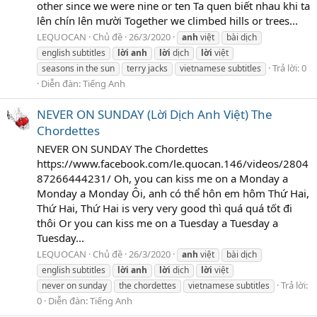
other since we were nine or ten Ta quen biết nhau khi ta
lên chín lên mười Together we climbed hills or trees...
LEQUOCAN
Chủ đề
26/3/2020
anh
việt
bài dịch
english subtitles
lời
anh
lời
dịch
lời
việt
Trả lời: 0
seasons in the sun
terry jacks
vietnamese subtitles
Diễn đàn:
Tiếng Anh
NEVER ON SUNDAY (Lời Dịch Anh Việt) The
Chordettes
NEVER ON SUNDAY The Chordettes
https://www.facebook.com/le.quocan.146/videos/2804
87266444231/ Oh, you can kiss me on a Monday a
Monday a Monday Ôi, anh có thể hôn em hôm Thứ Hai,
Thứ Hai, Thứ Hai is very very good thì quá quá tốt đi
thôi Or you can kiss me on a Tuesday a Tuesday a
Tuesday...
LEQUOCAN
Chủ đề
26/3/2020
anh
việt
bài dịch
english subtitles
lời
anh
lời
dịch
lời
việt
Trả lời:
never on sunday
the chordettes
vietnamese subtitles
0
Diễn đàn:
Tiếng Anh