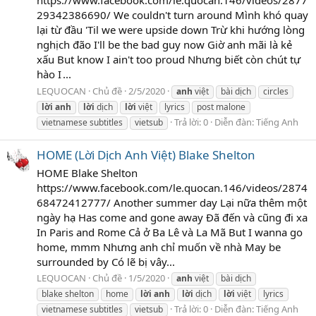
29342386690/ We couldn't turn around Mình khó quay
lại từ đầu 'Til we were upside down Trừ khi hướng lòng
nghịch đão I'll be the bad guy now Giờ anh mãi là kẻ
xấu But know I ain't too proud Nhưng biết còn chút tự
hào I ...
LEQUOCAN
Chủ đề
2/5/2020
anh
việt
bài dịch
circles
lời
anh
lời
dịch
lời
việt
lyrics
post malone
Trả lời: 0
Diễn đàn:
Tiếng Anh
vietnamese subtitles
vietsub
HOME (Lời Dịch Anh Việt) Blake Shelton
HOME Blake Shelton
https://www.facebook.com/le.quocan.146/videos/2874
68472412777/ Another summer day Lại nữa thêm một
ngày hạ Has come and gone away Đã đến và cũng đi xa
In Paris and Rome Cả ở Ba Lê và La Mã But I wanna go
home, mmm Nhưng anh chỉ muốn về nhà May be
surrounded by Có lẽ bị vây...
LEQUOCAN
Chủ đề
1/5/2020
anh
việt
bài dịch
blake shelton
home
lời
anh
lời
dịch
lời
việt
lyrics
Trả lời: 0
Diễn đàn:
Tiếng Anh
vietnamese subtitles
vietsub