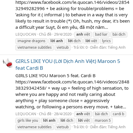
https://www.facebook.com/le.quocan.146/videos/2854
32949282996 + be asking for trouble/problems = be
ˈasking for it ( informal ) to behave in a way that is very
likely to result in trouble (*) Oh, hush, my dear, it's been
a difficult year Suỵt, ôi em yêu, đã một năm...
LEQUOCAN
Chủ đề
29/4/2020
anh
việt
bad liar
bài dịch
imagine dragons
lời
anh
lời
dịch
lời
việt
lyrics
Trả lời: 0
Diễn đàn:
Tiếng Anh
vietnamese subtitles
vietsub
GIRLS LIKE YOU (Lời Dịch Anh Việt) Maroon 5
feat Cardi B
GIRLS LIKE YOU Maroon 5 feat. Cardi B
https://www.facebook.com/le.quocan.146/videos/2848
38329342458/ + way up = feeling of high sensation, to
where you are happy and not really caring about
anything + play someone close = aggressively
watching, or following a persons every move. + take...
LEQUOCAN
Chủ đề
28/4/2020
anh
việt
bài dịch
cardi b
girls like you
lời
anh
lời
dịch
lời
việt
maroon 5
Trả lời: 0
Diễn đàn:
Tiếng Anh
vietnamese subtitles
vietsub