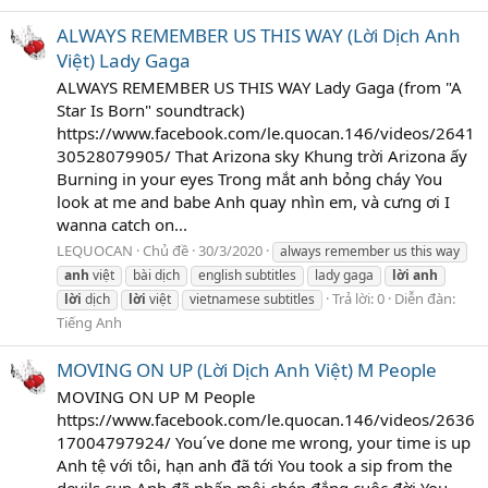
ALWAYS REMEMBER US THIS WAY (Lời Dịch Anh
Việt) Lady Gaga
ALWAYS REMEMBER US THIS WAY Lady Gaga (from "A
Star Is Born" soundtrack)
https://www.facebook.com/le.quocan.146/videos/2641
30528079905/ That Arizona sky Khung trời Arizona ấy
Burning in your eyes Trong mắt anh bỏng cháy You
look at me and babe Anh quay nhìn em, và cưng ơi I
wanna catch on...
LEQUOCAN
Chủ đề
30/3/2020
always remember us this way
anh
việt
bài dịch
english subtitles
lady gaga
lời
anh
Trả lời: 0
Diễn đàn:
lời
dịch
lời
việt
vietnamese subtitles
Tiếng Anh
MOVING ON UP (Lời Dịch Anh Việt) M People
MOVING ON UP M People
https://www.facebook.com/le.quocan.146/videos/2636
17004797924/ You´ve done me wrong, your time is up
Anh tệ với tôi, hạn anh đã tới You took a sip from the