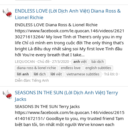
ENDLESS LOVE (Lời Dịch Anh Việt) Diana Ross &
Lionel Richie
ENDLESS LOVE Diana Ross & Lionel Richie
https://www.facebook.com/le.quocan.146/videos/2621
30271613264/ My love Tình ơi There's only you in my
life Chỉ có mình em trong cuộc đời The only thing that's
bright Là điều duy nhất sáng soi My first love Tình đầu
hỡi You're every breath that I take...
LEQUOCAN
Chủ đề
27/3/2020
anh
việt
bài dịch
diana ross & lionel richie
endless love
english subtitles
Trả lời: 0
lời
anh
lời
dịch
lời
việt
vietnamese subtitles
Diễn đàn:
Tiếng Anh
SEASONS IN THE SUN (Lời Dịch Anh Việt) Terry
Jacks
SEASONS IN THE SUN Terry Jacks
https://www.facebook.com/le.quocan.146/videos/2615
41401672151/ Goodbye to you, my trusted friend Tạm
biệt bạn tôi, tin nhất một người We've known each