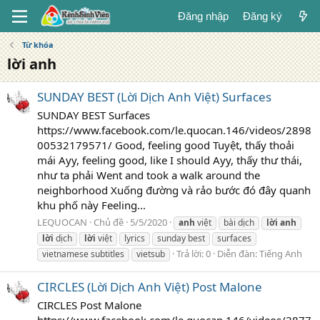
Đăng nhập
Đăng ký
Từ khóa
lời anh
SUNDAY BEST (Lời Dịch Anh Việt) Surfaces
SUNDAY BEST Surfaces
https://www.facebook.com/le.quocan.146/videos/2898
00532179571/ Good, feeling good Tuyệt, thấy thoải
mái Ayy, feeling good, like I should Ayy, thấy thư thái,
như ta phải Went and took a walk around the
neighborhood Xuống đường và rảo bước đó đây quanh
khu phố này Feeling...
LEQUOCAN
Chủ đề
5/5/2020
anh
việt
bài dịch
lời
anh
lời
dịch
lời
việt
lyrics
sunday best
surfaces
Trả lời: 0
Diễn đàn:
Tiếng Anh
vietnamese subtitles
vietsub
CIRCLES (Lời Dịch Anh Việt) Post Malone
CIRCLES Post Malone
https://www.facebook.com/le.quocan.146/videos/2877