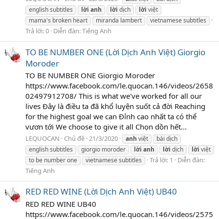
english subtitles
lời
anh
lời
dịch
lời
việt
mama's broken heart
miranda lambert
vietnamese subtitles
Trả lời: 0
Diễn đàn:
Tiếng Anh
TO BE NUMBER ONE (Lời Dịch Anh Việt) Giorgio
Moroder
TO BE NUMBER ONE Giorgio Moroder
https://www.facebook.com/le.quocan.146/videos/2658
02497912708/ This is what we've worked for all our
lives Đây là điều ta đã khổ luyện suốt cả đời Reaching
for the highest goal we can Đỉnh cao nhất ta có thể
vươn tới We choose to give it all Chọn dồn hết...
LEQUOCAN
Chủ đề
21/3/2020
anh
việt
bài dịch
english subtitles
giorgio moroder
lời
anh
lời
dịch
lời
việt
Trả lời: 1
Diễn đàn:
to be number one
vietnamese subtitles
Tiếng Anh
RED RED WINE (Lời Dịch Anh Việt) UB40
RED RED WINE UB40
https://www.facebook.com/le.quocan.146/videos/2575