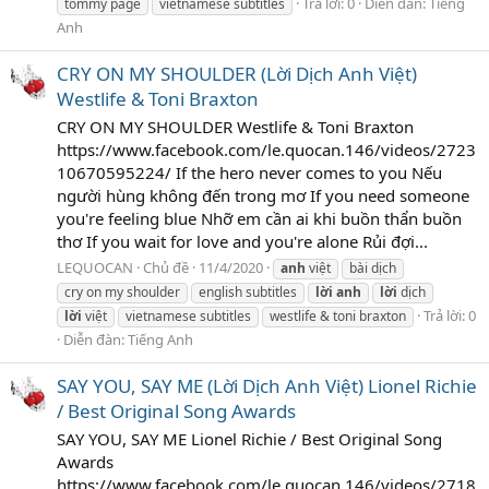
Trả lời: 0
Diễn đàn:
Tiếng
tommy page
vietnamese subtitles
Anh
CRY ON MY SHOULDER (Lời Dịch Anh Việt)
Westlife & Toni Braxton
CRY ON MY SHOULDER Westlife & Toni Braxton
https://www.facebook.com/le.quocan.146/videos/2723
10670595224/ If the hero never comes to you Nếu
người hùng không đến trong mơ If you need someone
you're feeling blue Nhỡ em cần ai khi buồn thẩn buồn
thơ If you wait for love and you're alone Rủi đợi...
LEQUOCAN
Chủ đề
11/4/2020
anh
việt
bài dịch
cry on my shoulder
english subtitles
lời
anh
lời
dịch
Trả lời: 0
lời
việt
vietnamese subtitles
westlife & toni braxton
Diễn đàn:
Tiếng Anh
SAY YOU, SAY ME (Lời Dịch Anh Việt) Lionel Richie
/ Best Original Song Awards
SAY YOU, SAY ME Lionel Richie / Best Original Song
Awards
https://www.facebook.com/le.quocan.146/videos/2718