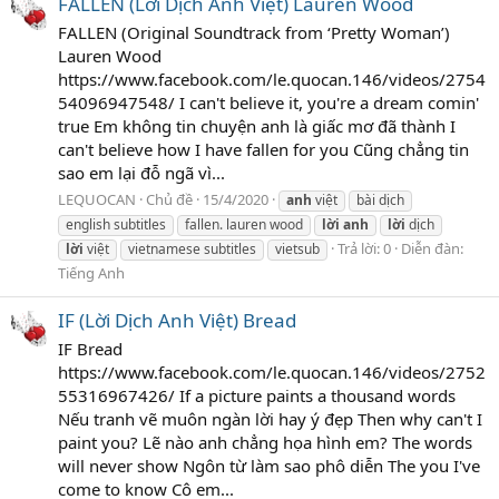
FALLEN (Lời Dịch Anh Việt) Lauren Wood
FALLEN (Original Soundtrack from ‘Pretty Woman’)
Lauren Wood
https://www.facebook.com/le.quocan.146/videos/2754
54096947548/ I can't believe it, you're a dream comin'
true Em không tin chuyện anh là giấc mơ đã thành I
can't believe how I have fallen for you Cũng chẳng tin
sao em lại đỗ ngã vì...
LEQUOCAN
Chủ đề
15/4/2020
anh
việt
bài dịch
english subtitles
fallen. lauren wood
lời
anh
lời
dịch
Trả lời: 0
Diễn đàn:
lời
việt
vietnamese subtitles
vietsub
Tiếng Anh
IF (Lời Dịch Anh Việt) Bread
IF Bread
https://www.facebook.com/le.quocan.146/videos/2752
55316967426/ If a picture paints a thousand words
Nếu tranh vẽ muôn ngàn lời hay ý đẹp Then why can't I
paint you? Lẽ nào anh chẳng họa hình em? The words
will never show Ngôn từ làm sao phô diễn The you I've
come to know Cô em...