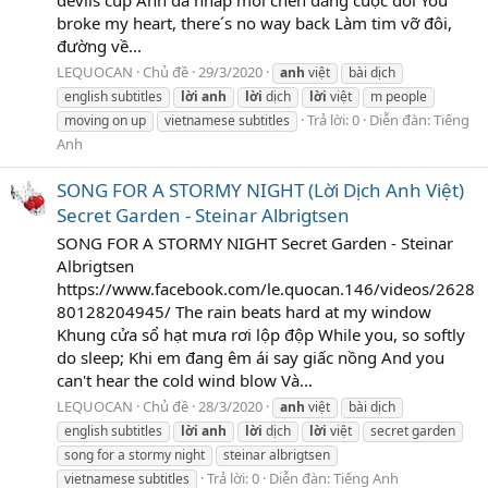
devils cup Anh đã nhấp môi chén đắng cuộc đời You
broke my heart, there´s no way back Làm tim vỡ đôi,
đường về...
LEQUOCAN
Chủ đề
29/3/2020
anh
việt
bài dịch
english subtitles
lời
anh
lời
dịch
lời
việt
m people
Trả lời: 0
Diễn đàn:
Tiếng
moving on up
vietnamese subtitles
Anh
SONG FOR A STORMY NIGHT (Lời Dịch Anh Việt)
Secret Garden - Steinar Albrigtsen
SONG FOR A STORMY NIGHT Secret Garden - Steinar
Albrigtsen
https://www.facebook.com/le.quocan.146/videos/2628
80128204945/ The rain beats hard at my window
Khung cửa sổ hạt mưa rơi lộp độp While you, so softly
do sleep; Khi em đang êm ái say giấc nồng And you
can't hear the cold wind blow Và...
LEQUOCAN
Chủ đề
28/3/2020
anh
việt
bài dịch
english subtitles
lời
anh
lời
dịch
lời
việt
secret garden
song for a stormy night
steinar albrigtsen
Trả lời: 0
Diễn đàn:
Tiếng Anh
vietnamese subtitles