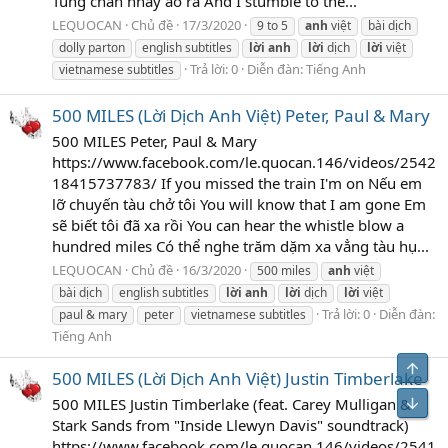
Tung chăn nhảy ào ra And I stumble to the...
LEQUOCAN
Chủ đề
17/3/2020
9 to 5
anh
việt
bài dịch
dolly parton
english subtitles
lời
anh
lời
dịch
lời
việt
Trả lời: 0
Diễn đàn:
Tiếng Anh
vietnamese subtitles
500 MILES (Lời Dịch Anh Việt) Peter, Paul & Mary
500 MILES Peter, Paul & Mary
https://www.facebook.com/le.quocan.146/videos/2542
18415737783/ If you missed the train I'm on Nếu em
lỡ chuyến tàu chở tôi You will know that I am gone Em
sẽ biết tôi đã xa rồi You can hear the whistle blow a
hundred miles Có thể nghe trăm dặm xa vẳng tàu hụ...
LEQUOCAN
Chủ đề
16/3/2020
500 miles
anh
việt
bài dịch
english subtitles
lời
anh
lời
dịch
lời
việt
Trả lời: 0
Diễn đàn:
paul & mary
peter
vietnamese subtitles
Tiếng Anh
Top
500 MILES (Lời Dịch Anh Việt) Justin Timberlake
Bot
500 MILES Justin Timberlake (feat. Carey Mulligan &
Stark Sands from "Inside Llewyn Davis" soundtrack)
https://www.facebook.com/le.quocan.146/videos/2541