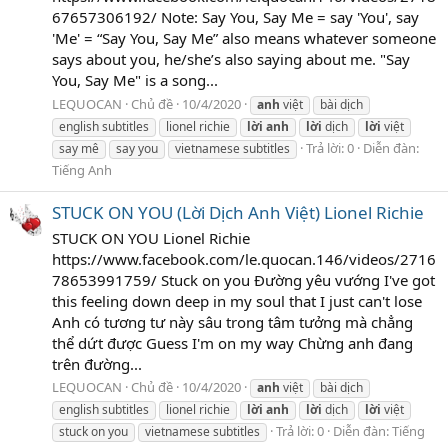
67657306192/ Note: Say You, Say Me = say 'You', say
'Me' = “Say You, Say Me” also means whatever someone
says about you, he/she’s also saying about me. "Say
You, Say Me" is a song...
LEQUOCAN
Chủ đề
10/4/2020
anh
việt
bài dịch
english subtitles
lionel richie
lời
anh
lời
dịch
lời
việt
Trả lời: 0
Diễn đàn:
say mê
say you
vietnamese subtitles
Tiếng Anh
STUCK ON YOU (Lời Dịch Anh Việt) Lionel Richie
STUCK ON YOU Lionel Richie
https://www.facebook.com/le.quocan.146/videos/2716
78653991759/ Stuck on you Đường yêu vướng I've got
this feeling down deep in my soul that I just can't lose
Anh có tương tư này sâu trong tâm tưởng mà chẳng
thể dứt được Guess I'm on my way Chừng anh đang
trên đường...
LEQUOCAN
Chủ đề
10/4/2020
anh
việt
bài dịch
english subtitles
lionel richie
lời
anh
lời
dịch
lời
việt
Trả lời: 0
Diễn đàn:
Tiếng
stuck on you
vietnamese subtitles