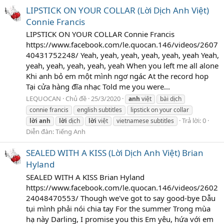
LIPSTICK ON YOUR COLLAR (Lời Dịch Anh Việt)
Connie Francis
LIPSTICK ON YOUR COLLAR Connie Francis
https://www.facebook.com/le.quocan.146/videos/2607
40431752248/ Yeah, yeah, yeah, yeah, yeah, yeah Yeah,
yeah, yeah, yeah, yeah, yeah When you left me all alone
Khi anh bỏ em một mình ngơ ngác At the record hop
Tại cửa hàng đĩa nhạc Told me you were...
LEQUOCAN
Chủ đề
25/3/2020
anh
việt
bài dịch
connie francis
english subtitles
lipstick on your collar
Trả lời: 0
lời
anh
lời
dịch
lời
việt
vietnamese subtitles
Diễn đàn:
Tiếng Anh
SEALED WITH A KISS (Lời Dịch Anh Việt) Brian
Hyland
SEALED WITH A KISS Brian Hyland
https://www.facebook.com/le.quocan.146/videos/2602
24048470553/ Though we've got to say good-bye Dẫu
tụi mình phải nói chia tay For the summer Trong mùa
hạ này Darling, I promise you this Em yêu, hứa với em