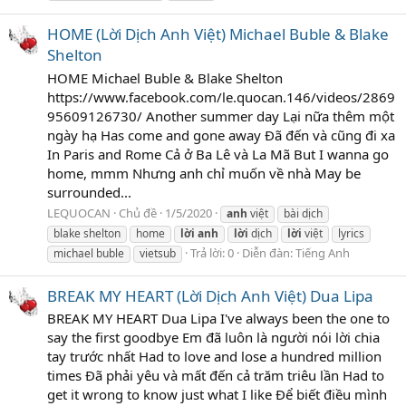
HOME (Lời Dịch Anh Việt) Michael Buble & Blake
Shelton
HOME Michael Buble & Blake Shelton
https://www.facebook.com/le.quocan.146/videos/2869
95609126730/ Another summer day Lại nữa thêm một
ngày hạ Has come and gone away Đã đến và cũng đi xa
In Paris and Rome Cả ở Ba Lê và La Mã But I wanna go
home, mmm Nhưng anh chỉ muốn về nhà May be
surrounded...
LEQUOCAN
Chủ đề
1/5/2020
anh
việt
bài dịch
blake shelton
home
lời
anh
lời
dịch
lời
việt
lyrics
Trả lời: 0
Diễn đàn:
Tiếng Anh
michael buble
vietsub
BREAK MY HEART (Lời Dịch Anh Việt) Dua Lipa
BREAK MY HEART Dua Lipa I've always been the one to
say the first goodbye Em đã luôn là người nói lời chia
tay trước nhất Had to love and lose a hundred million
times Đã phải yêu và mất đến cả trăm triêu lần Had to
get it wrong to know just what I like Để biết điều mình