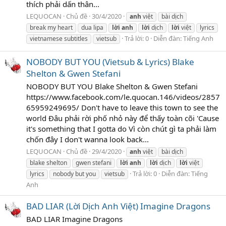
thích phải dấn thân...
LEQUOCAN
Chủ đề
30/4/2020
anh
việt
bài dịch
break my heart
dua lipa
lời
anh
lời
dịch
lời
việt
lyrics
Trả lời: 0
Diễn đàn:
Tiếng Anh
vietnamese subtitles
vietsub
NOBODY BUT YOU (Vietsub & Lyrics) Blake
Shelton & Gwen Stefani
NOBODY BUT YOU Blake Shelton & Gwen Stefani
https://www.facebook.com/le.quocan.146/videos/2857
65959249695/ Don't have to leave this town to see the
world Đâu phải rời phố nhỏ này để thấy toàn cõi 'Cause
it's something that I gotta do Vì còn chút gì ta phải làm
chốn đây I don't wanna look back...
LEQUOCAN
Chủ đề
29/4/2020
anh
việt
bài dịch
blake shelton
gwen stefani
lời
anh
lời
dịch
lời
việt
Trả lời: 0
Diễn đàn:
Tiếng
lyrics
nobody but you
vietsub
Anh
BAD LIAR (Lời Dịch Anh Việt) Imagine Dragons
BAD LIAR Imagine Dragons