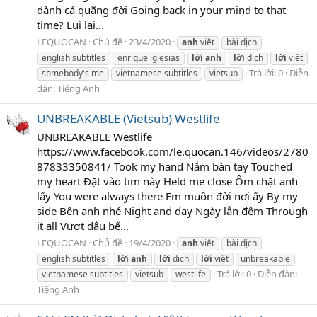
dành cả quãng đời Going back in your mind to that
time? Lui lại...
LEQUOCAN
Chủ đề
23/4/2020
anh
việt
bài dịch
english subtitles
enrique iglesias
lời
anh
lời
dịch
lời
việt
Trả lời: 0
Diễn
somebody's me
vietnamese subtitles
vietsub
đàn:
Tiếng Anh
UNBREAKABLE (Vietsub) Westlife
UNBREAKABLE Westlife
https://www.facebook.com/le.quocan.146/videos/2780
87833350841/ Took my hand Nắm bàn tay Touched
my heart Đặt vào tim này Held me close Ôm chặt anh
lấy You were always there Em muôn đời nơi ấy By my
side Bên anh nhé Night and day Ngày lẫn đêm Through
it all Vượt dâu bể...
LEQUOCAN
Chủ đề
19/4/2020
anh
việt
bài dịch
english subtitles
lời
anh
lời
dịch
lời
việt
unbreakable
Trả lời: 0
Diễn đàn:
vietnamese subtitles
vietsub
westlife
Tiếng Anh