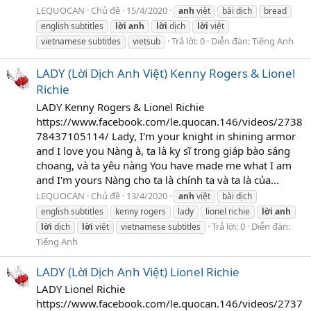
LEQUOCAN
Chủ đề
15/4/2020
anh
việt
bài dịch
bread
english subtitles
lời
anh
lời
dịch
lời
việt
Trả lời: 0
Diễn đàn:
Tiếng Anh
vietnamese subtitles
vietsub
LADY (Lời Dịch Anh Việt) Kenny Rogers & Lionel
Richie
LADY Kenny Rogers & Lionel Richie
https://www.facebook.com/le.quocan.146/videos/2738
78437105114/ Lady, I'm your knight in shining armor
and I love you Nàng à, ta là kỵ sĩ trong giáp bào sáng
choang, và ta yêu nàng You have made me what I am
and I'm yours Nàng cho ta là chính ta và ta là của...
LEQUOCAN
Chủ đề
13/4/2020
anh
việt
bài dịch
english subtitles
kenny rogers
lady
lionel richie
lời
anh
Trả lời: 0
Diễn đàn:
lời
dịch
lời
việt
vietnamese subtitles
Tiếng Anh
LADY (Lời Dịch Anh Việt) Lionel Richie
LADY Lionel Richie
https://www.facebook.com/le.quocan.146/videos/2737