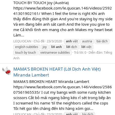
TOUCH BY TOUCH Joy (Austria)
https://www.facebook.com/le.quocan.146/videos/2592
41301902161/ When I feel the time is right Khi anh
thấy điểm đúng thời gian And you're staying by my side
Và em đang bên anh sát cạnh And the love you give to
me Cả khối tình em mang cho anh Makes my heart beat
Làm...
LEQUOCAN
Chủ đề
23/3/2020
anh
việt
austria
bài dịch
english subtitles
joy
lời
anh
lời
dịch
lời
việt
Trả lời: 0
Diễn đàn:
Tiếng
touch by touch
vietnamese subtitles
Anh
MAMA'S BROKEN HEART (Lời Dịch Anh Việt)
Miranda Lambert
MAMA'S BROKEN HEART Miranda Lambert
https://www.facebook.com/le.quocan.146/videos/2586
07561965535/ I cut my bangs with some rusty kitchen
scissors Cắt bỏ mái ngang bằng kéo rỉ sét trong bếp ăn
I screamed his name ‘til the neighbors called the cops
Tôi hét gọi tên chàng đến khi hàng xóm gọi...
LEQUOCAN
Chủ đề
22/3/2020
anh
việt
bài dịch