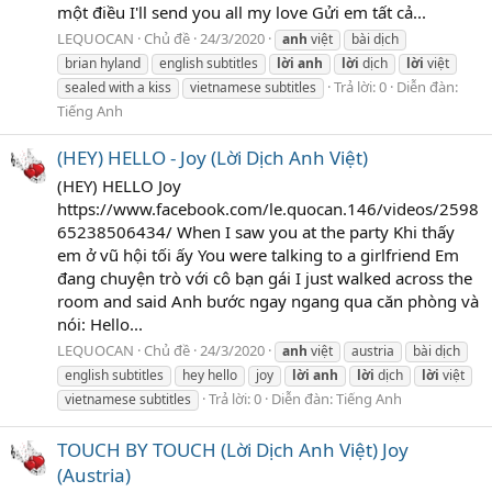
một điều I'll send you all my love Gửi em tất cả...
LEQUOCAN
Chủ đề
24/3/2020
anh
việt
bài dịch
brian hyland
english subtitles
lời
anh
lời
dịch
lời
việt
Trả lời: 0
Diễn đàn:
sealed with a kiss
vietnamese subtitles
Tiếng Anh
(HEY) HELLO - Joy (Lời Dịch Anh Việt)
(HEY) HELLO Joy
https://www.facebook.com/le.quocan.146/videos/2598
65238506434/ When I saw you at the party Khi thấy
em ở vũ hội tối ấy You were talking to a girlfriend Em
đang chuyện trò với cô bạn gái I just walked across the
room and said Anh bước ngay ngang qua căn phòng và
nói: Hello...
LEQUOCAN
Chủ đề
24/3/2020
anh
việt
austria
bài dịch
english subtitles
hey hello
joy
lời
anh
lời
dịch
lời
việt
Trả lời: 0
Diễn đàn:
Tiếng Anh
vietnamese subtitles
TOUCH BY TOUCH (Lời Dịch Anh Việt) Joy
(Austria)