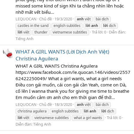
missed some kind of sign Khi ta chẳng nhìn lên hoặc
nhỡ mất vết biểu...
LEQUOCAN
Chủ đề
19/3/2020
anh
việt
bài dịch
castles in the sand
english subtitles
lời
anh
lời
dịch
Trả lời: 0
Diễn đàn:
lời
việt
thunder
vietnamese subtitles
Tiếng Anh
WHAT A GIRL WANTS (Lời Dịch Anh Việt)
Christina Aguilera
WHAT A GIRL WANTS Christina Aguilera
https://www.facebook.com/le.quocan.146/videos/2557
62422250049/ What a girl wants, what a girl needs
Điều con gái muốn, cái con gái cần Yeah, come on Dà,
cố lên I wanna thank you for giving me time to breathe
Em muốn cảm ơn anh cho em thời gian để thở...
LEQUOCAN
Chủ đề
18/3/2020
anh
việt
bài dịch
christina aguilera
english subtitles
lời
anh
lời
dịch
Trả lời: 0
lời
việt
vietnamese subtitles
what a girl wants
Diễn đàn:
Tiếng Anh