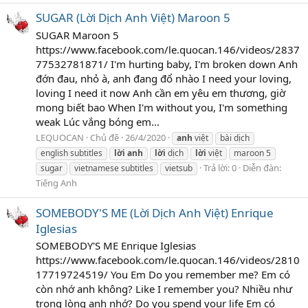
SUGAR (Lời Dịch Anh Việt) Maroon 5
SUGAR Maroon 5
https://www.facebook.com/le.quocan.146/videos/2837
77532781871/ I'm hurting baby, I'm broken down Anh
đớn đau, nhỏ à, anh đang đổ nhào I need your loving,
loving I need it now Anh cần em yêu em thương, giờ
mong biết bao When I'm without you, I'm something
weak Lúc vắng bóng em...
LEQUOCAN
Chủ đề
26/4/2020
anh
việt
bài dịch
english subtitles
lời
anh
lời
dịch
lời
việt
maroon 5
Trả lời: 0
Diễn đàn:
sugar
vietnamese subtitles
vietsub
Tiếng Anh
SOMEBODY'S ME (Lời Dịch Anh Việt) Enrique
Iglesias
SOMEBODY'S ME Enrique Iglesias
https://www.facebook.com/le.quocan.146/videos/2810
17719724519/ You Em Do you remember me? Em có
còn nhớ anh không? Like I remember you? Nhiều như
trong lòng anh nhớ? Do you spend your life Em có