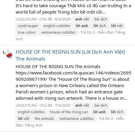
It's hard to take courage Thật khó có đủ can trường In a
world full of people Trong bộn bề một cõi...
LEQUOCAN
Chủ đề
8/4/2020
anh
việt
bài dịch
cyndi lauper
english subtitles
lời
anh
lời
dịch
lời
việt
Trả lời: 0
Diễn đàn:
Tiếng
true colors
vietnamese subtitles
Anh
HOUSE OF THE RISING SUN (Lời Dịch Anh Việt)
The Animals
HOUSE OF THE RISING SUN The Animals
https://www.facebook.com/le.quocan.146/videos/2695
90920867199/ The “House Of The Rising Sun” is about
a women's prison in New Orleans called the Orleans
Parish women's prison, which had an entrance gate
adorned with rising sun artwork. There is a house in...
LEQUOCAN
Chủ đề
7/4/2020
anh
việt
bài dịch
english subtitles
house of the rising sun
lời
anh
lời
dịch
Trả lời: 0
Diễn
lời
việt
the animals
vietnamese subtitles
đàn:
Tiếng Anh