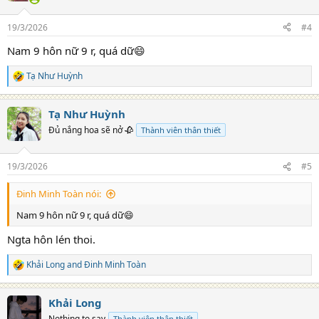
19/3/2026
#4
Nam 9 hôn nữ 9 r, quá dữ😄
Tạ Như Huỳnh
R
e
a
Tạ Như Huỳnh
c
t
Đủ nắng hoa sẽ nở 🥀
Thành viên thân thiết
i
o
n
19/3/2026
#5
s
:
Đinh Minh Toàn nói:
Nam 9 hôn nữ 9 r, quá dữ😄
Ngta hôn lén thoi.
Khải Long
and
Đinh Minh Toàn
R
e
a
Khải Long
c
t
Nothing to say
Thành viên thân thiết