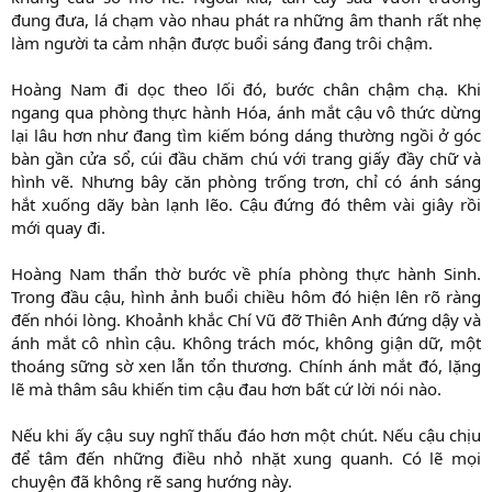
đung đưa, lá chạm vào nhau phát ra những âm thanh rất nhẹ
làm người ta cảm nhận được buổi sáng đang trôi chậm.
Hoàng Nam đi dọc theo lối đó, bước chân chậm chạ. Khi
ngang qua phòng thực hành Hóa, ánh mắt cậu vô thức dừng
lại lâu hơn như đang tìm kiếm bóng dáng thường ngồi ở góc
bàn gần cửa sổ, cúi đầu chăm chú với trang giấy đầy chữ và
hình vẽ. Nhưng bây căn phòng trống trơn, chỉ có ánh sáng
hắt xuống dãy bàn lạnh lẽo. Cậu đứng đó thêm vài giây rồi
mới quay đi.
Hoàng Nam thẩn thờ bước về phía phòng thực hành Sinh.
Trong đầu cậu, hình ảnh buổi chiều hôm đó hiện lên rõ ràng
đến nhói lòng. Khoảnh khắc Chí Vũ đỡ Thiên Anh đứng dậy và
ánh mắt cô nhìn cậu. Không trách móc, không giận dữ, một
thoáng sững sờ xen lẫn tổn thương. Chính ánh mắt đó, lặng
lẽ mà thâm sâu khiến tim cậu đau hơn bất cứ lời nói nào.
Nếu khi ấy cậu suy nghĩ thấu đáo hơn một chút. Nếu cậu chịu
để tâm đến những điều nhỏ nhặt xung quanh. Có lẽ mọi
chuyện đã không rẽ sang hướng này.