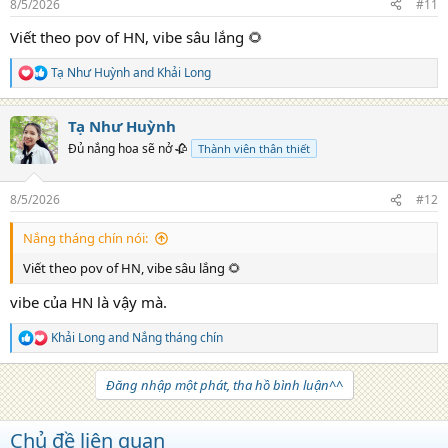
8/5/2026
#11
s
:
Viết theo pov of HN, vibe sâu lắng 🌻
Tạ Như Huỳnh
and
Khải Long
R
e
a
Tạ Như Huỳnh
c
t
Đủ nắng hoa sẽ nở 🥀
Thành viên thân thiết
i
o
n
8/5/2026
#12
s
:
Nắng tháng chín nói:
Viết theo pov of HN, vibe sâu lắng 🌻
vibe của HN là vậy mà.
Khải Long
and
Nắng tháng chín
R
e
a
Đăng nhập một phát, tha hồ bình luận^^
c
t
i
Chủ đề liên quan
o