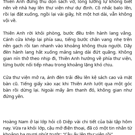
Thiên Anh đứng thu dọn sách vở, lòng lưỡng lự không biết
nên về nhà hay lên thư viện như dự định. Cô nhấc balo lên,
rồi lại đặt xuống, ngồi lại vài giây, hít một hơi dài, vẫn không
vội về.
Thiên Anh rời khỏi phòng, bước đều trên hành lang vắng.
Cánh cửa khép lại phía sau, tiếng bước chân vang nhẹ trên
nền gạch rồi tan nhanh vào khoảng không thưa người. Dãy
đèn hành lang hắt xuống mảng sáng dài đứt quãng. Không
gian nín thở theo nhịp đi, Thiên Anh hướng về phía thư viện,
từng bước nối tiếp nhau trong khoảng lặng khó chịu.
Cửa thư viện mở ra, ánh đèn trải đều lên kệ sách cao và mặt
bàn cũ. Tiếng giấy xào xạc khi Thiên Anh lướt qua một góc
bàn rồi dừng lại. Ngoài mấy âm thanh đó, không gian như
đứng yên.
Hoàng Nam ở lại lớp hỏi cô Diệp vài chi tiết của bài tập hôm
nay. Vừa ra khỏi lớp, cậu mở điện thoại, đã có một tin nhắn từ
khoảng ba mươi phút trước: “Cậu ấy lên thư viện rồi”.