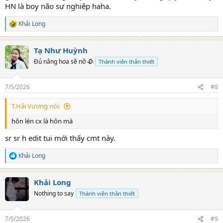
HN là boy não sự nghiệp haha.
Khải Long
R
e
a
Tạ Như Huỳnh
c
t
Đủ nắng hoa sẽ nở 🥀
Thành viên thân thiết
i
o
n
7/5/2026
#8
s
:
T.Hải Vương nói:
hôn lén cx là hôn mà
sr sr h edit tui mới thấy cmt này.
Khải Long
R
e
a
Khải Long
c
t
Nothing to say
Thành viên thân thiết
i
o
n
7/5/2026
#9
s