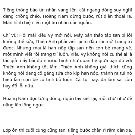
Tiếng thông báo tin nhắn vang lên, cắt ngang dòng suy nghĩ
đang chồng chéo. Hoàng Nam dừng bước, rút điện thoại ra.
Màn hình hiện lên một tin nhắn dài ngoằn:
Chí Vũ: Hỏi mãi Kiều Vy mới nói. Mấy bản thảo tập san bị lỗi
không thể sửa, Thiên Anh phải viết lại từ đầu rồi mới trang trí
được. Nhưng mai là hạn nộp tập san nên con bé mang về,
một mình viết rồi trang trí luôn. Kiều Vy không nói cụ thể ai là
tác giả mấy bài đó nhưng hình như quan hệ giữa bạn đó với
Thiên Anh không tốt lắm. Thiên Anh không giải thích cũng
không nói đang cố gắng sửa cho kịp hạn nộp, thành ra tụi nó
hiểu lầm con bé cố tình bỏ luôn. Cái tụi này, đã làm sai còn
hay đổ lỗi nữa.
Hoàng Nam đọc từng dòng, ngón tay siết lại, mỗi chữ như đè
nặng lên lồng ngực.
Lớp ôn thi cuối cùng cũng tan, tiếng bước chân rì rầm dần xa.