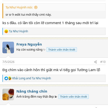
:
Tạ Như Huỳnh nói:
sr sr h edit tui mới thấy cmt này.
ks s đâu. có lần tôi còn lỡ comment 1 tháng sau mới trl lại
Tạ Như Huỳnh
R
e
a
Freya Nguyễn
c
t
Hạ còn vương nắng ✨
Thành viên thân thiết
i
o
n
7/5/2026
#10
s
:
Đg chìm vào cảnh hôn thì giật mk vì tiếg gọi Tường Lam 🤣
Khải Long
and
Tạ Như Huỳnh
R
e
a
Nắng tháng chín
c
t
Ánh trăng đêm nay thật đẹp 💫
Thành viên thân thiết
i
o
n