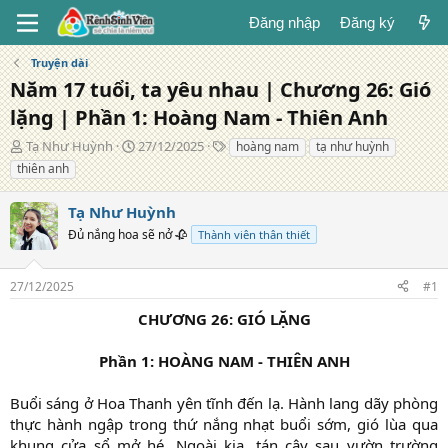
Đăng nhập
Đăng ký
Truyện dài
Năm 17 tuổi, ta yêu nhau | Chương 26: Gió
lặng | Phần 1: Hoàng Nam - Thiên Anh
T
N
T
Tạ Như Huỳnh
27/12/2025
hoàng nam
tạ như huỳnh
á
g
ừ
thiên anh
c
à
k
g
y
h
Tạ Như Huỳnh
i
đ
ó
ả
Đủ nắng hoa sẽ nở 🥀
ă
a
Thành viên thân thiết
n
g
27/12/2025
#1
CHƯƠNG 26: GIÓ LẶNG
Phần 1: HOÀNG NAM - THIÊN ANH
Buổi sáng ở Hoa Thanh yên tĩnh đến lạ. Hành lang dãy phòng
thực hành ngập trong thứ nắng nhạt buổi sớm, gió lùa qua
khung cửa sổ mở hé. Ngoài kia, tán cây sau vườn trường