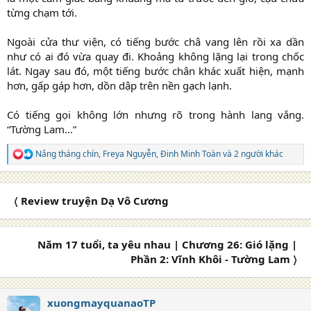
từng chạm tới.
Ngoài cửa thư viện, có tiếng bước châ vang lên rồi xa dần
như có ai đó vừa quay đi. Khoảng không lặng lại trong chốc
lát. Ngay sau đó, một tiếng bước chân khác xuất hiện, mạnh
hơn, gấp gáp hơn, dồn dập trên nền gạch lạnh.
Có tiếng gọi không lớn nhưng rõ trong hành lang vắng.
“Tường Lam…”​
Nắng tháng chín
,
Freya Nguyễn
,
Đinh Minh Toàn
và 2 người khác
R
e
a
c
〈 Review truyện Dạ Vô Cương
t
i
o
n
Năm 17 tuổi, ta yêu nhau | Chương 26: Gió lặng |
s
Phần 2: Vĩnh Khôi - Tường Lam 〉
:
xuongmayquanaoTP