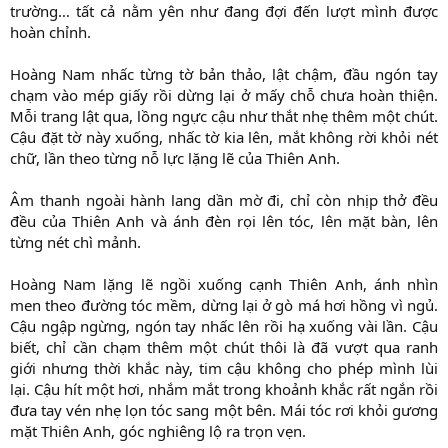
trường… tất cả nằm yên như đang đợi đến lượt mình được
hoàn chỉnh.
Hoàng Nam nhấc từng tờ bản thảo, lật chậm, đầu ngón tay
chạm vào mép giấy rồi dừng lại ở mấy chỗ chưa hoàn thiện.
Mỗi trang lật qua, lồng ngực cậu như thắt nhẹ thêm một chút.
Cậu đặt tờ này xuống, nhấc tờ kia lên, mắt không rời khỏi nét
chữ, lần theo từng nỗ lực lặng lẽ của Thiên Anh.
Âm thanh ngoài hành lang dần mờ đi, chỉ còn nhịp thở đều
đều của Thiên Anh và ánh đèn rọi lên tóc, lên mặt bàn, lên
từng nét chì mảnh.
Hoàng Nam lặng lẽ ngồi xuống cạnh Thiên Anh, ánh nhìn
men theo đường tóc mềm, dừng lại ở gò má hơi hồng vì ngủ.
Cậu ngập ngừng, ngón tay nhấc lên rồi hạ xuống vài lần. Cậu
biết, chỉ cần chạm thêm một chút thôi là đã vượt qua ranh
giới nhưng thời khắc này, tim cậu không cho phép mình lùi
lại. Cậu hít một hơi, nhắm mắt trong khoảnh khắc rất ngắn rồi
đưa tay vén nhẹ lọn tóc sang một bên. Mái tóc rơi khỏi gương
mặt Thiên Anh, góc nghiêng lộ ra trọn vẹn.