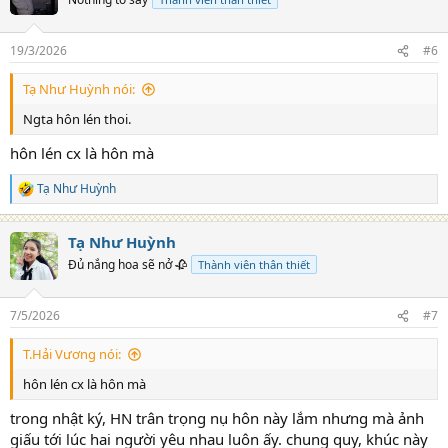
i
o
n
19/3/2026
#6
s
:
Tạ Như Huỳnh nói:
Ngta hôn lén thoi.
hôn lén cx là hôn mà
Tạ Như Huỳnh
R
e
a
Tạ Như Huỳnh
c
t
Đủ nắng hoa sẽ nở 🥀
Thành viên thân thiết
i
o
n
7/5/2026
#7
s
:
T.Hải Vương nói:
hôn lén cx là hôn mà
trong nhật ký, HN trân trọng nụ hôn này lắm nhưng mà ảnh
giấu tới lúc hai người yêu nhau luôn ấy. chung quy, khúc này