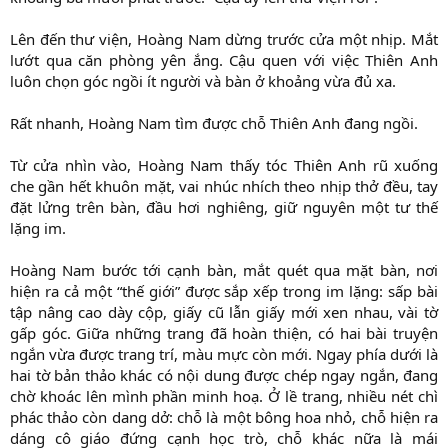
Lên đến thư viện, Hoàng Nam dừng trước cửa một nhịp. Mắt
lướt qua căn phòng yên ắng. Cậu quen với việc Thiên Anh
luôn chọn góc ngồi ít người và bàn ở khoảng vừa đủ xa.
Rất nhanh, Hoàng Nam tìm được chỗ Thiên Anh đang ngồi.
Từ cửa nhìn vào, Hoàng Nam thấy tóc Thiên Anh rũ xuống
che gần hết khuôn mặt, vai nhúc nhích theo nhịp thở đều, tay
đặt lửng trên bàn, đầu hơi nghiêng, giữ nguyên một tư thế
lặng im.
Hoàng Nam bước tới cạnh bàn, mắt quét qua mặt bàn, nơi
hiện ra cả một “thế giới” được sắp xếp trong im lặng: sấp bài
tập nâng cao dày cộp, giấy cũ lẫn giấy mới xen nhau, vài tờ
gấp góc. Giữa những trang đã hoàn thiện, có hai bài truyện
ngắn vừa được trang trí, màu mực còn mới. Ngay phía dưới là
hai tờ bản thảo khác có nội dung được chép ngay ngắn, đang
chờ khoác lên mình phần minh hoạ. Ở lề trang, nhiều nét chì
phác thảo còn dang dở: chỗ là một bông hoa nhỏ, chỗ hiện ra
dáng cô giáo đứng cạnh học trò, chỗ khác nữa là mái