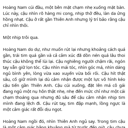
Hoàng Nam cúi đầu, một bên mặt chạm nhẹ xuống mặt bàn.
Lúc này, cậu nhìn rõ hàng mi cong, nhịp thở đều, làn da ửng
hồng nhạt. Cậu ở rất gần Thiên Anh nhưng lý trí bảo rằng cậu
chỉ nhìn thôi.
Một nhịp trôi qua.
Hoàng Nam do dự, như muốn rút lại nhưng khoảng cách quá
gần, trái tim quá gần và cả cảm xúc đã dồn nén quá lâu thoi
thúc cậu không thể lùi lại. Cậu nghiêng người chậm rãi, ngón
tay vẫn giữ lọn tóc. Cậu nhìn mái tóc, nhìn góc má, nhìn dáng
ngủ bình yên, lòng vừa xao xuyến vừa bối rối. Cậu hít thật
sâu, cố giữ mình lại dù cảm nhận được một lực vô hình kéo
cậu tiến gần Thiên Anh. Cậu cúi xuống, đặt lên má cô gái
đang ngủ một nụ hôn thật nhẹ, nhẹ đến mức chỉ như một cái
chạm thoáng qua nhưng đủ sâu để cậu cảm nhận nhịp tim
mình đang lệch đi. Cậu rút tay, tim đập mạnh, lồng ngực là
một cảm giác rất đỗi dịu ngọt.
Hoàng Nam ngồi đó, nhìn Thiên Anh ngủ say. Trong tim cậu
là một cảm giác bâng khuâng mà từ trước đến giờ, cậu chưa