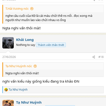
T.Hải Vương nói:
nghe câu cuối của KĐ là cái máu chửi thề ns nổi . đọc xong mà
người như muốn lao vào chửi nhau vs ổng
Ngta nghi vấn thôi mà!!
Khải Long
Nothing to say
Thành viên thân thiết
27/6/2026
#18
Tạ Như Huỳnh nói:
Ngta nghi vấn thôi mà!!
nghi vấn kiểu này giống kiểu đang tra khảo ĐN
Tạ Như Huỳnh
R
e
a
Tạ Như Huỳnh
c