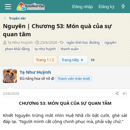
Đăng nhập
Đăng ký
Truyện dài
Nguyên | Chương 53: Món quà của sự
quan tâm
T
N
T
Tạ Như Huỳnh
23/6/2026
ngôn tình học đường
nguyên
á
g
ừ
phan khải đăng
tạ như huỳnh
thanh xuân
c
à
k
g
y
h
Trang cuối
Trang 1 / 2
Trang tiếp
i
đ
ó
ả
ă
a
Tạ Như Huỳnh
n
Đủ nắng hoa sẽ nở 🥀
g
Thành viên thân thiết
23/6/2026
#1
CHƯƠNG 53: MÓN QUÀ CỦA SỰ QUAN TÂM
Khiết Nguyên trừng mắt nhìn Huệ Nhã rồi bật cười, ghé sát
đáp lại. “Người mình cất công chinh phục mà, phải vậy chứ.”