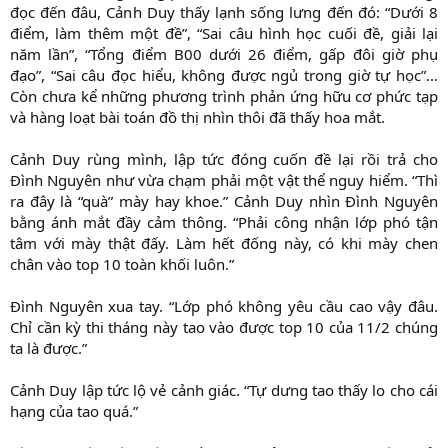
đọc đến đâu, Cảnh Duy thấy lạnh sống lưng đến đó: “Dưới 8
điểm, làm thêm một đề”, “Sai câu hình học cuối đề, giải lại
năm lần”, “Tổng điểm B00 dưới 26 điểm, gấp đôi giờ phụ
đạo”, “Sai câu đọc hiểu, không được ngủ trong giờ tự học”…
Còn chưa kể những phương trình phản ứng hữu cơ phức tạp
và hàng loạt bài toán đồ thị nhìn thôi đã thấy hoa mắt.
Cảnh Duy rùng mình, lập tức đóng cuốn đề lại rồi trả cho
Đình Nguyên như vừa chạm phải một vật thể nguy hiểm. “Thì
ra đây là “quà” mày hay khoe.” Cảnh Duy nhìn Đình Nguyên
bằng ánh mắt đầy cảm thông. “Phải công nhận lớp phó tận
tâm với mày thật đấy. Làm hết đống này, có khi mày chen
chân vào top 10 toàn khối luôn.”
Đình Nguyên xua tay. “Lớp phó không yêu cầu cao vậy đâu.
Chỉ cần kỳ thi tháng này tao vào được top 10 của 11/2 chúng
ta là được.”
Cảnh Duy lập tức lộ vẻ cảnh giác. “Tự dưng tao thấy lo cho cái
hạng của tao quá.”