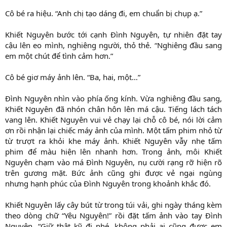
Cô bé ra hiệu. “Anh chị tạo dáng đi, em chuẩn bị chụp ạ.”
Khiết Nguyên bước tới cạnh Đình Nguyên, tự nhiên đặt tay
cậu lên eo mình, nghiêng người, thỏ thẻ. “Nghiêng đầu sang
em một chút để tình cảm hơn.”
Cô bé giơ máy ảnh lên. “Ba, hai, một…”
Đình Nguyên nhìn vào phía ống kính. Vừa nghiêng đầu sang,
Khiết Nguyên đã nhón chân hôn lên má cậu. Tiếng lách tách
vang lên. Khiết Nguyên vui vẻ chạy lại chỗ cô bé, nói lời cảm
ơn rồi nhận lại chiếc máy ảnh của mình. Một tấm phim nhỏ từ
từ trượt ra khỏi khe máy ảnh. Khiết Nguyên vẫy nhẹ tấm
phim để màu hiện lên nhanh hơn. Trong ảnh, môi Khiết
Nguyên chạm vào má Đình Nguyên, nụ cười rạng rỡ hiện rõ
trên gương mặt. Bức ảnh cũng ghi được vẻ ngại ngùng
nhưng hạnh phúc của Đình Nguyên trong khoảnh khắc đó.
Khiết Nguyên lấy cây bút từ trong túi vải, ghi ngày tháng kèm
theo dòng chữ “Yêu Nguyên!” rồi đặt tấm ảnh vào tay Đình
Nguyên. “Giữ thật kỹ đi nhé, không phải ai cũng được em