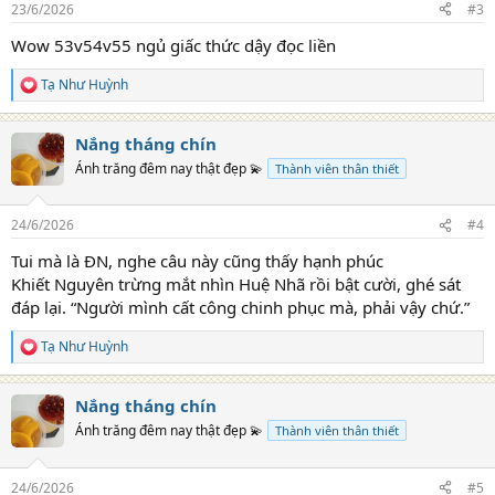
23/6/2026
#3
Wow 53v54v55 ngủ giấc thức dậy đọc liền
Tạ Như Huỳnh
R
e
a
Nắng tháng chín
c
t
Ánh trăng đêm nay thật đẹp 💫
Thành viên thân thiết
i
o
n
24/6/2026
#4
s
:
Tui mà là ĐN, nghe câu này cũng thấy hạnh phúc
Khiết Nguyên trừng mắt nhìn Huệ Nhã rồi bật cười, ghé sát
đáp lại. “Người mình cất công chinh phục mà, phải vậy chứ.”
Tạ Như Huỳnh
R
e
a
Nắng tháng chín
c
t
Ánh trăng đêm nay thật đẹp 💫
Thành viên thân thiết
i
o
n
24/6/2026
#5