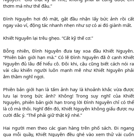
thơm má như thế đâu.”
Đình Nguyên hơi đỏ mặt, gật đầu nhận lấy bức ảnh rồi cất
ngay vào ví, động tác nhanh nhẹn như sợ có ai đó giành mất.
Khiết Nguyên lại trêu ghẹo. “Cất kỹ thế cơ.”
Bỗng nhiên, Đình Nguyên đưa tay xoa đầu Khiết Nguyên.
“Phiên bản giới hạn mà.” Có lẽ Đình Nguyên đã ở cạnh Khiết
Nguyên đủ lâu để hiểu cô. Đôi khi, cậu cũng biết cách nói ra
vài câu khiến người luôn mạnh mẽ như Khiết Nguyên phải
âm thầm nghĩ ngợi.
Phiên bản giới hạn là tấm ảnh hay là khoảnh khắc vừa được
lưu lại trong bức ảnh? Không! Trong suy nghĩ của Khiết
Nguyên, phiên bản giới hạn trong lời Đình Nguyên chỉ có thể
là cô mà thôi. Nghĩ đến đó, Khiết Nguyên không giấu được nụ
cười đắc ý. “Thế phải giữ thật kỹ nhé.”
Hai người men theo các gian hàng trên phố sách. Đi ngang
qua mỗi quầy, Khiết Nguyên đều ghé vào xem thử vài cuốn