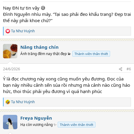
s
:
Nay ĐN tự tin vậy 😅
Đình Nguyên nhíu mày. “Tại sao phải đeo khẩu trang? Đẹp trai
thế này phải khoe chứ?”
Tạ Như Huỳnh
R
e
a
Nắng tháng chín
c
t
Ánh trăng đêm nay thật đẹp 💫
Thành viên thân thiết
i
o
n
24/6/2026
#6
s
:
Ý là đọc chương này xong cũng muốn yêu đương. Đọc của
bạn này nhiều cảnh sến súa rồi nhưng mà cảnh nào cũng háo
hức, thoi thúc phải yêu đương vì quá hạnh phúc
Tạ Như Huỳnh
R
e
a
Freya Nguyễn
c
t
Hạ còn vương nắng ✨
Thành viên thân thiết
i
o