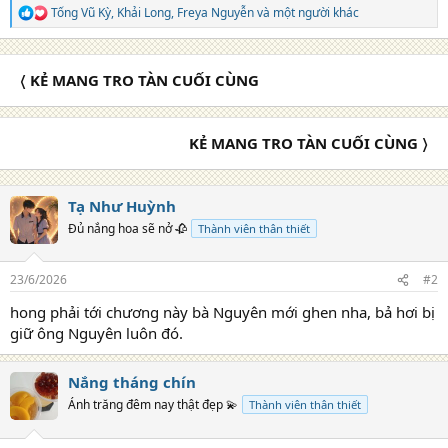
Tống Vũ Kỳ
,
Khải Long
,
Freya Nguyễn
và một người khác
R
e
a
c
〈 KẺ MANG TRO TÀN CUỐI CÙNG
t
i
o
n
KẺ MANG TRO TÀN CUỐI CÙNG 〉
s
:
Tạ Như Huỳnh
Đủ nắng hoa sẽ nở 🥀
Thành viên thân thiết
23/6/2026
#2
hong phải tới chương này bà Nguyên mới ghen nha, bả hơi bị
giữ ông Nguyên luôn đó.
Nắng tháng chín
Ánh trăng đêm nay thật đẹp 💫
Thành viên thân thiết