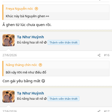
s
:
Freya Nguyễn nói:
Khúc này bà Nguyên ghen 👀
Ả ghen từ lúc chưa quen rồi.
Tạ Như Huỳnh
Đủ nắng hoa sẽ nở 🥀
Thành viên thân thiết
27/6/2026
#16
Nắng tháng chín nói:
Bởi vậy KN mê như điếu đổ
Con gái yêu bằng mắt 😋
Tạ Như Huỳnh
Đủ nắng hoa sẽ nở 🥀
Thành viên thân thiết
27/6/2026
#17