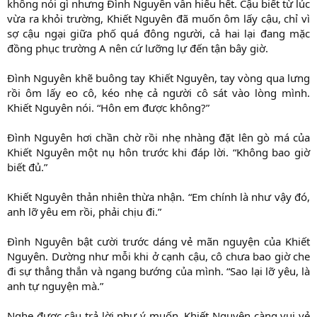
không nói gì nhưng Đình Nguyên vẫn hiểu hết. Cậu biết từ lúc
vừa ra khỏi trường, Khiết Nguyên đã muốn ôm lấy cậu, chỉ vì
sợ cậu ngại giữa phố quá đông người, cả hai lại đang mặc
đồng phục trường A nên cứ lưỡng lự đến tận bây giờ.
Đình Nguyên khẽ buông tay Khiết Nguyên, tay vòng qua lưng
rồi ôm lấy eo cô, kéo nhẹ cả người cô sát vào lòng mình.
Khiết Nguyên nói. “Hôn em được không?”
Đình Nguyên hơi chần chờ rồi nhẹ nhàng đặt lên gò má của
Khiết Nguyên một nụ hôn trước khi đáp lời. “Không bao giờ
biết đủ.”
Khiết Nguyên thản nhiên thừa nhận. “Em chính là như vậy đó,
anh lỡ yêu em rồi, phải chịu đi.”
Đình Nguyên bật cười trước dáng vẻ mãn nguyện của Khiết
Nguyên. Dường như mỗi khi ở cạnh cậu, cô chưa bao giờ che
đi sự thẳng thắn và ngang bướng của mình. “Sao lại lỡ yêu, là
anh tự nguyện mà.”
Nghe được câu trả lời như ý muốn, Khiết Nguyên càng vui vẻ