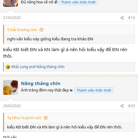
t
Đủ nắng hoa sẽ nở 🥀
Thành viên thân thiết
i
o
n
27/6/2026
#19
s
:
T.Hải Vương nói:
nghi vấn kiểu này giống kiểu đang tra khảo ĐN
kiểu KĐ biết ĐN và KN làm gì á nên hỏi kiểu vậy để ĐN rén
thôi.
Khải Long
and
Nắng tháng chín
R
e
a
Nắng tháng chín
c
t
Ánh trăng đêm nay thật đẹp 💫
Thành viên thân thiết
i
o
n
29/6/2026
#20
s
:
Tạ Như Huỳnh nói:
kiểu KĐ biết ĐN và KN làm gì á nên hỏi kiểu vậy để ĐN rén thôi.
Dữ rồi