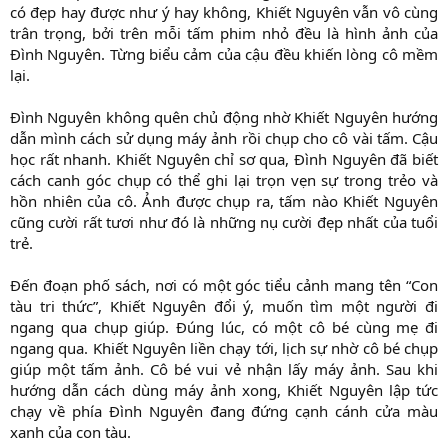
có đẹp hay được như ý hay không, Khiết Nguyên vẫn vô cùng
trân trọng, bởi trên mỗi tấm phim nhỏ đều là hình ảnh của
Đình Nguyên. Từng biểu cảm của cậu đều khiến lòng cô mềm
lại.
Đình Nguyên không quên chủ động nhờ Khiết Nguyên hướng
dẫn mình cách sử dụng máy ảnh rồi chụp cho cô vài tấm. Cậu
học rất nhanh. Khiết Nguyên chỉ sơ qua, Đình Nguyên đã biết
cách canh góc chụp có thể ghi lại trọn vẹn sự trong trẻo và
hồn nhiên của cô. Ảnh được chụp ra, tấm nào Khiết Nguyên
cũng cười rất tươi như đó là những nụ cười đẹp nhất của tuổi
trẻ.
Đến đoạn phố sách, nơi có một góc tiểu cảnh mang tên “Con
tàu tri thức”, Khiết Nguyên đổi ý, muốn tìm một người đi
ngang qua chụp giúp. Đúng lúc, có một cô bé cùng mẹ đi
ngang qua. Khiết Nguyên liền chạy tới, lịch sự nhờ cô bé chụp
giúp một tấm ảnh. Cô bé vui vẻ nhận lấy máy ảnh. Sau khi
hướng dẫn cách dùng máy ảnh xong, Khiết Nguyên lập tức
chạy về phía Đình Nguyên đang đứng cạnh cánh cửa màu
xanh của con tàu.