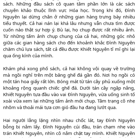
sách. Những đầu sách cô quan tâm phần lớn là các sách
chuyên khảo thuộc lĩnh vực Hóa học. Trong khi đó, Đình
Nguyên lại dừng chân ở những gian hàng trưng bày nhiều
tiểu thuyết. Cả hai nán lại khá lâu nhưng vẫn chưa tìm được
cuốn nào thật sự hợp ý. Bù lại, họ chụp được rất nhiều ảnh.
Từ những tấm ảnh chụp chung của cả hai, những góc nhỏ
giữa các gian hàng sách cho đến khoảnh khắc Đình Nguyên
chăm chú lựa sách, tất cả đều được Khiết Nguyên tỉ mỉ ghi lại
qua ống kính của mình.
Khám phá xong phố sách, cả hai không vội quay về trường
mà ngồi nghỉ trên một băng ghế đá gần đó. Nơi họ ngồi có
một tán hoa giấy rất lớn. Bóng mát từ tán cây phủ xuống một
khoảng rộng quanh chiếc ghế đá. Dưới tán cây ngập nắng,
Khiết Nguyên tựa đầu vào vai Đình Nguyên, vừa uống sinh tố
xoài vừa xem lại những tấm ảnh mới chụp. Tâm trạng cô nhẹ
nhõm và thoải mái tựa cơn gió đầu hạ đang lướt qua.
Hai người lẳng lặng nhìn nhau chốc lát, tay Đình Nguyên
bỗng bị nắm lấy. Đình Nguyên cúi đầu, trán chạm nhẹ vào
trán Khiết Nguyên, nhìn cô nắm chặt tay mình. Khiết Nguyên