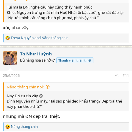
Tui mà là ĐN, nghe câu này cũng thấy hạnh phúc
Khiết Nguyên trừng mắt nhìn Huệ Nhã rồi bật cười, ghé sát đáp lại.
“Người mình cất công chinh phục mà, phải vậy chứ.”
xời, phải vậy.
Freya Nguyễn
and
Nắng tháng chín
R
e
a
Tạ Như Huỳnh
c
t
Đủ nắng hoa sẽ nở 🥀
Thành viên thân thiết
i
o
n
25/6/2026
#11
s
:
Nắng tháng chín nói:
Nay ĐN tự tin vậy 😅
Đình Nguyên nhíu mày. “Tại sao phải đeo khẩu trang? Đẹp trai thế
này phải khoe chứ?”
nhưng mà ĐN đẹp trai thiệt.
Nắng tháng chín
R