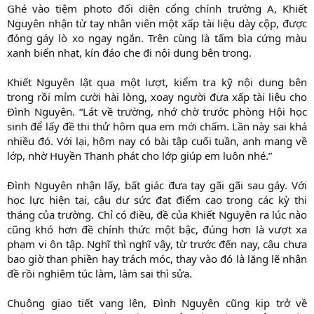
Ghé vào tiệm photo đối diện cổng chính trường A, Khiết
Nguyên nhận từ tay nhân viên một xấp tài liệu dày cộp, được
đóng gáy lò xo ngay ngắn. Trên cùng là tấm bìa cứng màu
xanh biển nhạt, kín đáo che đi nội dung bên trong.
Khiết Nguyên lật qua một lượt, kiểm tra kỹ nội dung bên
trong rồi mỉm cười hài lòng, xoay người đưa xấp tài liệu cho
Đình Nguyên. “Lát về trường, nhớ chờ trước phòng Hội học
sinh để lấy đề thi thử hôm qua em mới chấm. Lần này sai khá
nhiều đó. Với lại, hôm nay có bài tập cuối tuần, anh mang về
lớp, nhờ Huyền Thanh phát cho lớp giúp em luôn nhé.”
Đình Nguyên nhận lấy, bất giác đưa tay gãi gãi sau gáy. Với
học lực hiện tại, cậu dư sức đạt điểm cao trong các kỳ thi
tháng của trường. Chỉ có điều, đề của Khiết Nguyên ra lúc nào
cũng khó hơn đề chính thức một bậc, đúng hơn là vượt xa
phạm vi ôn tập. Nghĩ thì nghĩ vậy, từ trước đến nay, cậu chưa
bao giờ than phiền hay trách móc, thay vào đó là lặng lẽ nhận
đề rồi nghiêm túc làm, làm sai thì sửa.
Chuông giao tiết vang lên, Đình Nguyên cũng kịp trở về