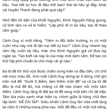
liệu. “Hai tiết tự học đi đâu thế bạn? Mà tài liệu gì đây, khác
cái Huyền Thanh đang phát quá vậy?”
Nhớ đến lời dặn của Khiết Nguyên, Đình Nguyên hắng giọng,
cố tình làm ra vẻ bí hiểm. “Lớp phó đi in tài liệu, tao đi theo
cầm giúp.”
Cảnh Duy xì một tiếng. “Tiệm in đối diện trường, in có một
cuốn như này mà đi tận hai tiết tự học?” Cảnh Duy nhanh tay
cầm lấy cuốn tài liệu, mặc cho Đình Nguyên giả vờ đưa tay
ngăn lại. “Tao biết cái này là của mày mới dám cầm. Để tao coi
thử lớp phó chuẩn bị cho mày cái gì nào.”
Ba tờ đề thi thử vừa được chấm xong hiện ra đầu tiên, chi chít
nét mực màu đỏ. Ánh mắt Cảnh Duy dừng lại ở dòng chữ ghi
trên mã đề: “Dưới 8 điểm, làm thêm một đề” và cả ba tờ đề
đều là mã đề đó, mà chẳng có đề nào chạm nổi mốc tám
điểm. Cảnh Duy lặng lẽ đặt ba tờ đề sang một bên rồi lật tiếp.
Tấm bìa màu xanh nhạt hiện ra, chính giữa là hàng chữ đen
lấp lánh: “ĐỀ ÔN TẬP”. Điều khiến Cảnh Duy lần nữa chết lặng
lại nằm ở những trang phía sau. Mỗi đề đều có một mã riêng,