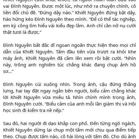
vai Đình Nguyên. Được một lúc, như nhớ ra chuyện chính, cô
liền đổi chủ đề. “Đứng dậy nào.” Khiết Nguyên đứng bật dậy,
hào hứng kéo Đình Nguyên theo mình. “Để có thể tác nghiệp,
em kỳ công tìm hiểu vài kiểu đẹp lắm. Anh chỉ cần nở nụ cười
thật tươi là được.”
Đình Nguyên bất đắc dĩ ngoan ngoãn thực hiện theo mọi chỉ
dẫn của Khiết Nguyên. Tấm đầu tiên vừa trượt ra khỏi khe
máy ảnh, Khiết Nguyên đã cầm lên xem rồi bật cười. “Nhìn
này, trông anh nghiêm túc chẳng khác đang chụp ảnh hồ
sơ…”
Đình Nguyên cúi xuống nhìn. Trong ảnh, cậu đứng thẳng
lưng, hai tay đặt ngay ngắn bên người, biểu cảm chẳng khác
lời Khiết Nguyên vừa miêu tả. Nhìn chính mình trong ảnh,
Đình Nguyên cười. “Biểu cảm của anh mỗi lần giám thị và Hội
học sinh đi kiểm tra nề nếp.”
Sau đó, hai người đi dạo khắp con phố. Đến từng ngõ ngách,
Khiết Nguyên dừng lại chụp một tấm mới chịu qua điểm tiếp
theo. Chụp được tấm nào, cô hài lòng với tấm đó. Cho dù ảnh