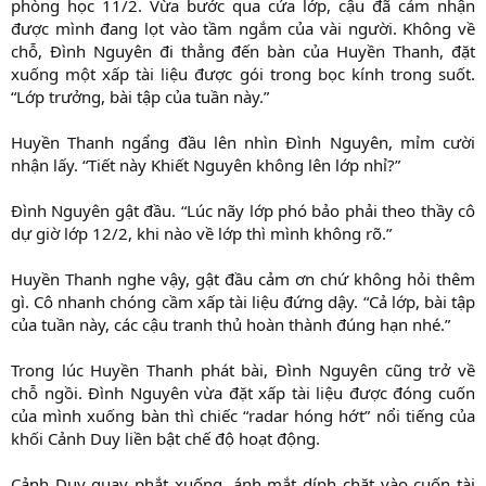
phòng học 11/2. Vừa bước qua cửa lớp, cậu đã cảm nhận
được mình đang lọt vào tầm ngắm của vài người. Không về
chỗ, Đình Nguyên đi thẳng đến bàn của Huyền Thanh, đặt
xuống một xấp tài liệu được gói trong bọc kính trong suốt.
“Lớp trưởng, bài tập của tuần này.”
Huyền Thanh ngẩng đầu lên nhìn Đình Nguyên, mỉm cười
nhận lấy. “Tiết này Khiết Nguyên không lên lớp nhỉ?”
Đình Nguyên gật đầu. “Lúc nãy lớp phó bảo phải theo thầy cô
dự giờ lớp 12/2, khi nào về lớp thì mình không rõ.”
Huyền Thanh nghe vậy, gật đầu cảm ơn chứ không hỏi thêm
gì. Cô nhanh chóng cầm xấp tài liệu đứng dậy. “Cả lớp, bài tập
của tuần này, các cậu tranh thủ hoàn thành đúng hạn nhé.”
Trong lúc Huyền Thanh phát bài, Đình Nguyên cũng trở về
chỗ ngồi. Đình Nguyên vừa đặt xấp tài liệu được đóng cuốn
của mình xuống bàn thì chiếc “radar hóng hớt” nổi tiếng của
khối Cảnh Duy liền bật chế độ hoạt động.
Cảnh Duy quay phắt xuống, ánh mắt dính chặt vào cuốn tài