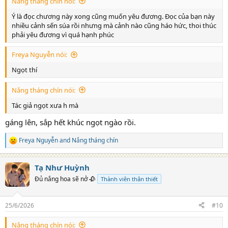
Nắng tháng chín nói:
Ý là đọc chương này xong cũng muốn yêu đương. Đọc của bạn này
nhiều cảnh sến súa rồi nhưng mà cảnh nào cũng háo hức, thoi thúc
phải yêu đương vì quá hạnh phúc
Freya Nguyễn nói:
Ngọt thí
Nắng tháng chín nói:
Tác giả ngọt xưa h mà
gáng lên, sắp hết khúc ngọt ngào rồi.
Freya Nguyễn
and
Nắng tháng chín
R
e
a
Tạ Như Huỳnh
c
t
Đủ nắng hoa sẽ nở 🥀
Thành viên thân thiết
i
o
n
25/6/2026
#10
s
:
Nắng tháng chín nói: