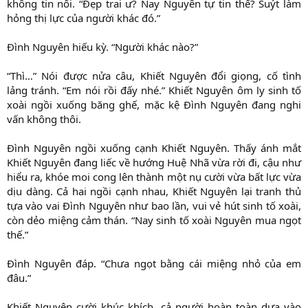
không tin nổi. “Đẹp trai ư? Nay Nguyên tự tin thế? Suýt làm
hỏng thị lực của người khác đó.”
Đình Nguyên hiếu kỳ. “Người khác nào?”
“Thì…” Nói được nửa câu, Khiết Nguyên đổi giọng, cố tình
lảng tránh. “Em nói rồi đấy nhé.” Khiết Nguyên ôm ly sinh tố
xoài ngồi xuống băng ghế, mặc kệ Đình Nguyên đang nghi
vấn không thôi.
Đình Nguyên ngồi xuống cạnh Khiết Nguyên. Thấy ánh mắt
Khiết Nguyên đang liếc về hướng Huệ Nhã vừa rời đi, cậu như
hiểu ra, khóe moi cong lên thành một nụ cười vừa bất lực vừa
dịu dàng. Cả hai ngồi cạnh nhau, Khiết Nguyên lại tranh thủ
tựa vào vai Đình Nguyên như bao lần, vui vẻ hút sinh tố xoài,
còn dẻo miệng cảm thán. “Nay sinh tố xoài Nguyên mua ngọt
thế.”
Đình Nguyên đáp. “Chưa ngọt bằng cái miệng nhỏ của em
đâu.”
Khiết Nguyên cười khúc khích, cả người hoàn toàn dựa vào