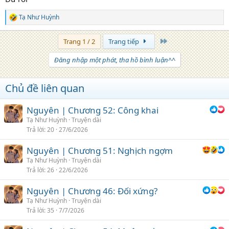
Tạ Như Huỳnh
R
e
a
Trang cuối
Trang 1 / 2
Trang tiếp
c
t
Đăng nhập một phát, tha hồ bình luận^^
i
o
n
Chủ đề liên quan
s
:
Nguyên | Chương 52: Công khai
Tạ Như Huỳnh
Truyện dài
Trả lời
20
27/6/2026
Nguyên | Chương 51: Nghịch ngợm
Tạ Như Huỳnh
Truyện dài
Trả lời
26
22/6/2026
Nguyên | Chương 46: Đối xứng?
Tạ Như Huỳnh
Truyện dài
Trả lời
35
7/7/2026