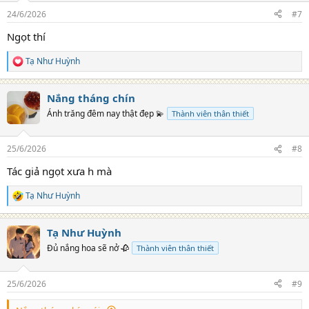
n
24/6/2026
#7
s
:
Ngọt thí
Tạ Như Huỳnh
R
e
a
Nắng tháng chín
c
t
Ánh trăng đêm nay thật đẹp 💫
Thành viên thân thiết
i
o
n
25/6/2026
#8
s
:
Tác giả ngọt xưa h mà
Tạ Như Huỳnh
R
e
a
Tạ Như Huỳnh
c
t
Đủ nắng hoa sẽ nở 🥀
Thành viên thân thiết
i
o
n
25/6/2026
#9
s
: