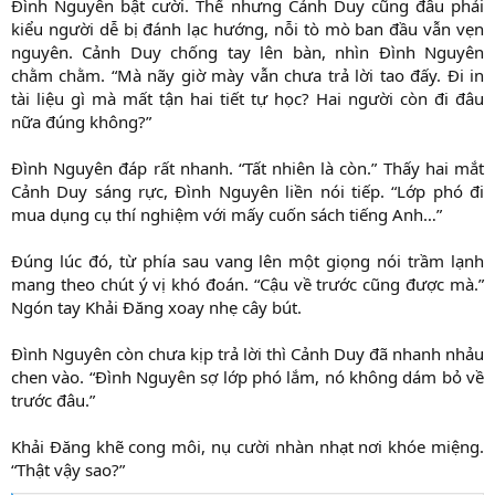
Đình Nguyên bật cười. Thế nhưng Cảnh Duy cũng đâu phải
kiểu người dễ bị đánh lạc hướng, nỗi tò mò ban đầu vẫn vẹn
nguyên. Cảnh Duy chống tay lên bàn, nhìn Đình Nguyên
chằm chằm. “Mà nãy giờ mày vẫn chưa trả lời tao đấy. Đi in
tài liệu gì mà mất tận hai tiết tự học? Hai người còn đi đâu
nữa đúng không?”
Đình Nguyên đáp rất nhanh. “Tất nhiên là còn.” Thấy hai mắt
Cảnh Duy sáng rực, Đình Nguyên liền nói tiếp. “Lớp phó đi
mua dụng cụ thí nghiệm với mấy cuốn sách tiếng Anh…”
Đúng lúc đó, từ phía sau vang lên một giọng nói trầm lạnh
mang theo chút ý vị khó đoán. “Cậu về trước cũng được mà.”
Ngón tay Khải Đăng xoay nhẹ cây bút.
Đình Nguyên còn chưa kịp trả lời thì Cảnh Duy đã nhanh nhảu
chen vào. “Đình Nguyên sợ lớp phó lắm, nó không dám bỏ về
trước đâu.”
Khải Đăng khẽ cong môi, nụ cười nhàn nhạt nơi khóe miệng.
“Thật vậy sao?”​