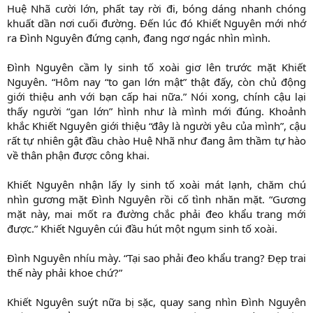
Huệ Nhã cười lớn, phất tay rời đi, bóng dáng nhanh chóng
khuất dần nơi cuối đường. Đến lúc đó Khiết Nguyên mới nhớ
ra Đình Nguyên đứng cạnh, đang ngơ ngác nhìn mình.
Đình Nguyên cầm ly sinh tố xoài giơ lên trước mặt Khiết
Nguyên. “Hôm nay “to gan lớn mật” thật đấy, còn chủ động
giới thiệu anh với bạn cấp hai nữa.” Nói xong, chính cậu lại
thấy người “gan lớn” hình như là mình mới đúng. Khoảnh
khắc Khiết Nguyên giới thiệu “đây là người yêu của mình”, cậu
rất tự nhiên gật đầu chào Huệ Nhã như đang âm thầm tự hào
về thân phận được công khai.
Khiết Nguyên nhận lấy ly sinh tố xoài mát lạnh, chăm chú
nhìn gương mặt Đình Nguyên rồi cố tình nhăn mặt. “Gương
mặt này, mai mốt ra đường chắc phải đeo khẩu trang mới
được.” Khiết Nguyên cúi đầu hút một ngụm sinh tố xoài.
Đình Nguyên nhíu mày. “Tại sao phải đeo khẩu trang? Đẹp trai
thế này phải khoe chứ?”
Khiết Nguyên suýt nữa bị sặc, quay sang nhìn Đình Nguyên