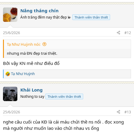
e
a
Nắng tháng chín
c
t
Ánh trăng đêm nay thật đẹp 💫
Thành viên thân thiết
i
o
n
25/6/2026
#12
s
:
Tạ Như Huỳnh nói:
nhưng mà ĐN đẹp trai thiệt.
Bởi vậy KN mê như điếu đổ
Tạ Như Huỳnh
R
e
a
Khải Long
c
t
Nothing to say
Thành viên thân thiết
i
o
n
25/6/2026
#13
s
:
nghe câu cuối của KĐ là cái máu chửi thề ns nổi . đọc xong
mà người như muốn lao vào chửi nhau vs ổng