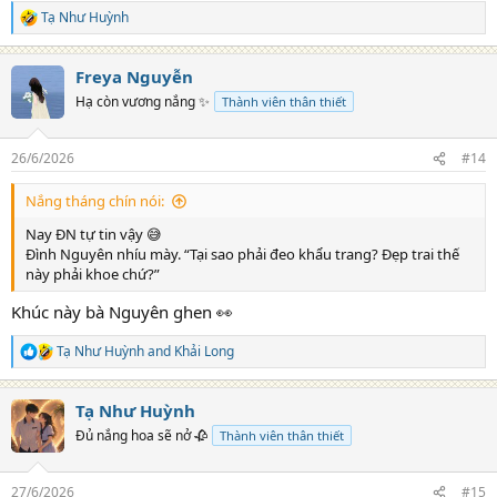
Tạ Như Huỳnh
R
e
a
Freya Nguyễn
c
t
Hạ còn vương nắng ✨
Thành viên thân thiết
i
o
n
26/6/2026
#14
s
:
Nắng tháng chín nói:
Nay ĐN tự tin vậy 😅
Đình Nguyên nhíu mày. “Tại sao phải đeo khẩu trang? Đẹp trai thế
này phải khoe chứ?”
Khúc này bà Nguyên ghen 👀
Tạ Như Huỳnh
and
Khải Long
R
e
a
Tạ Như Huỳnh
c
t
Đủ nắng hoa sẽ nở 🥀
Thành viên thân thiết
i
o
n
27/6/2026
#15