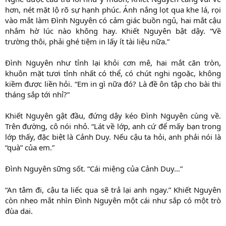
hơn, nét mặt lộ rõ sự hạnh phúc. Ánh nắng lọt qua khe lá, rọi
vào mắt làm Đình Nguyên có cảm giác buồn ngủ, hai mắt cậu
nhắm hờ lúc nào không hay. Khiết Nguyên bật dậy. “Về
trường thôi, phải ghé tiệm in lấy ít tài liệu nữa.”
Đình Nguyên như tỉnh lại khỏi cơn mê, hai mắt căn tròn,
khuôn mặt tươi tỉnh nhất có thể, có chút nghi ngoặc, không
kiềm được liền hỏi. “Em in gì nữa đó? Là đề ôn tập cho bài thi
tháng sắp tới nhỉ?”
Khiết Nguyên gật đầu, đứng dậy kéo Đình Nguyên cùng về.
Trên đường, cô nói nhỏ. “Lát về lớp, anh cứ để mấy bạn trong
lớp thấy, đặc biệt là Cảnh Duy. Nếu cậu ta hỏi, anh phải nói là
“quà” của em.”
Đình Nguyên sững sốt. “Cái miệng của Cảnh Duy…”
“An tâm đi, cậu ta liếc qua sẽ trả lại anh ngay.” Khiết Nguyên
còn nheo mắt nhìn Đình Nguyên một cái như sắp có một trò
đùa dai.