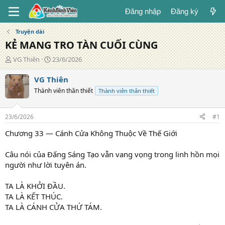
Đăng nhập
Đăng ký
Truyện dài
KẺ MANG TRO TÀN CUỐI CÙNG
T
N
VG Thiên
23/6/2026
á
g
c
à
VG Thiên
g
y
Thành viên thân thiết
Thành viên thân thiết
i
đ
ả
ă
n
23/6/2026
#1
g
Chương 33 — Cánh Cửa Không Thuộc Về Thế Giới
Câu nói của Đấng Sáng Tạo vẫn vang vọng trong linh hồn mọi
người như lời tuyên án.
TA LÀ KHỞI ĐẦU.
TA LÀ KẾT THÚC.
TA LÀ CÁNH CỬA THỨ TÁM.