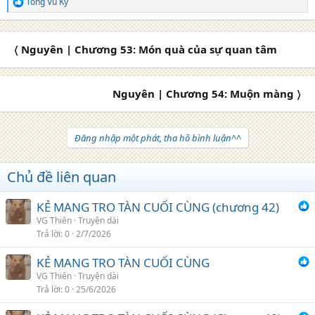
Tống Vũ Kỳ
R
e
a
c
〈 Nguyên | Chương 53: Món quà của sự quan tâm
t
i
o
n
Nguyên | Chương 54: Muộn màng 〉
s
:
Đăng nhập một phát, tha hồ bình luận^^
Chủ đề liên quan
KẺ MANG TRO TÀN CUỐI CÙNG (chương 42)
VG Thiên
Truyện dài
Trả lời
0
2/7/2026
KẺ MANG TRO TÀN CUỐI CÙNG
VG Thiên
Truyện dài
Trả lời
0
25/6/2026