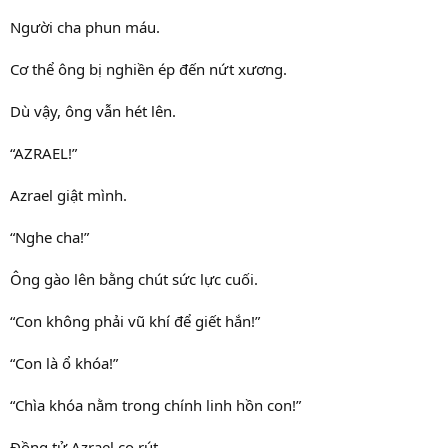
Người cha phun máu.
Cơ thể ông bị nghiền ép đến nứt xương.
Dù vậy, ông vẫn hét lên.
“AZRAEL!”
Azrael giật mình.
“Nghe cha!”
Ông gào lên bằng chút sức lực cuối.
“Con không phải vũ khí để giết hắn!”
“Con là ổ khóa!”
“Chìa khóa nằm trong chính linh hồn con!”
Đồng tử Azrael co rút.