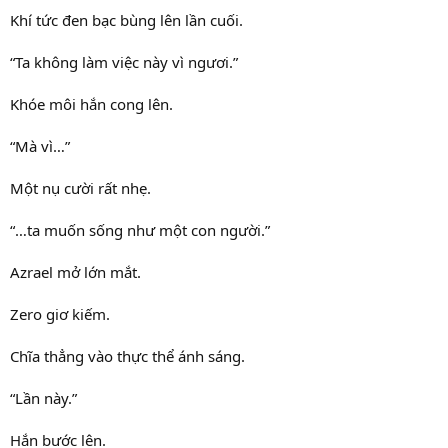
Khí tức đen bạc bùng lên lần cuối.
“Ta không làm việc này vì ngươi.”
Khóe môi hắn cong lên.
“Mà vì…”
Một nụ cười rất nhẹ.
“…ta muốn sống như một con người.”
Azrael mở lớn mắt.
Zero giơ kiếm.
Chĩa thẳng vào thực thể ánh sáng.
“Lần này.”
Hắn bước lên.