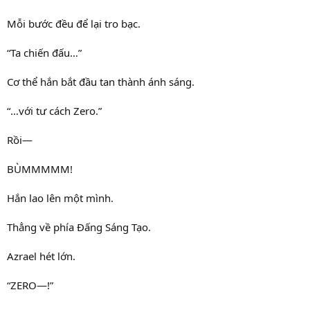
Mỗi bước đều để lại tro bạc.
“Ta chiến đấu…”
Cơ thể hắn bắt đầu tan thành ánh sáng.
“…với tư cách Zero.”
Rồi—
BÙMMMMM!
Hắn lao lên một mình.
Thẳng về phía Đấng Sáng Tạo.
Azrael hét lớn.
“ZERO—!”