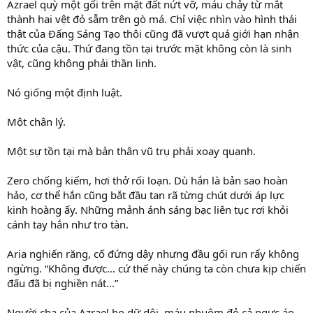
Azrael quỳ một gối trên mặt đất nứt vỡ, máu chảy từ mắt
thành hai vệt đỏ sẫm trên gò má. Chỉ việc nhìn vào hình thái
thật của Đấng Sáng Tạo thôi cũng đã vượt quá giới hạn nhận
thức của cậu. Thứ đang tồn tại trước mặt không còn là sinh
vật, cũng không phải thần linh.
Nó giống một định luật.
Một chân lý.
Một sự tồn tại mà bản thân vũ trụ phải xoay quanh.
Zero chống kiếm, hơi thở rối loạn. Dù hắn là bản sao hoàn
hảo, cơ thể hắn cũng bắt đầu tan rã từng chút dưới áp lực
kinh hoàng ấy. Những mảnh ánh sáng bạc liên tục rơi khỏi
cánh tay hắn như tro tàn.
Aria nghiến răng, cố đứng dậy nhưng đầu gối run rẩy không
ngừng. “Không được… cứ thế này chúng ta còn chưa kịp chiến
đấu đã bị nghiền nát…”
Người cha của Azrael ho dữ dội, máu nhuộm đỏ cả ngực áo.