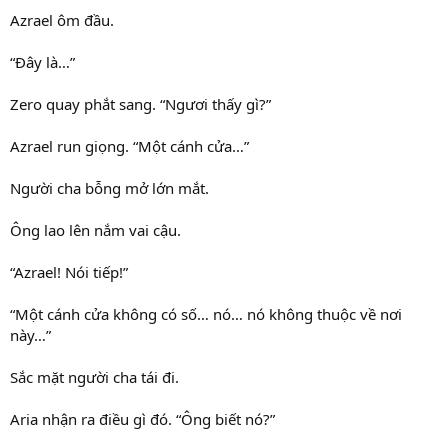
Azrael ôm đầu.
“Đây là…”
Zero quay phắt sang. “Ngươi thấy gì?”
Azrael run giọng. “Một cánh cửa…”
Người cha bỗng mở lớn mắt.
Ông lao lên nắm vai cậu.
“Azrael! Nói tiếp!”
“Một cánh cửa không có số… nó… nó không thuộc về nơi
này…”
Sắc mặt người cha tái đi.
Aria nhận ra điều gì đó. “Ông biết nó?”