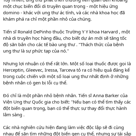
một chục biến đổi di truyền quan trọng - một hiệu ứng
domino - khác với ung thư ác tính, và các nhà khoa học đã
khám phá ra chỉ một phần nhỏ của chúng.
Tiến sĩ Ronald DePinho thuộc Trường Y Y khoa Harvard , một
nhà di truyền học hàng đầu, cho biết dự án mới sẽ tăng tốc
độ săn bắn cho các tế bào ung thư . "Thách thức của bệnh
ung thư là sự phức tạp của nó."
Nhưng lợi nhuận có thể rất lớn. Một số loại thuốc được gọi là
Herceptin, Gleevec, Iressa, Tarceva tỏ ra có hiệu quả đáng kể
trong cuộc chiến với một số loại ung thư nhất định ở những
bệnh nhân có gen bị lỗi cụ thể.
Đó chỉ là một phần nhỏ bệnh nhân. Tiến sĩ Anna Barker của
Viện Ung thư Quốc gia cho biết: "Nếu bạn có thể tìm thấy các
đột biến quan trọng, bạn có thể thực sự thay đổi thực hành
lâm sàng .
Các nhà nghiên cứu hiện đang làm việc độc lập sẽ đi cùng
nhau để săn tìm những đột biến gen cụ thể, nhưng sự tái sắp