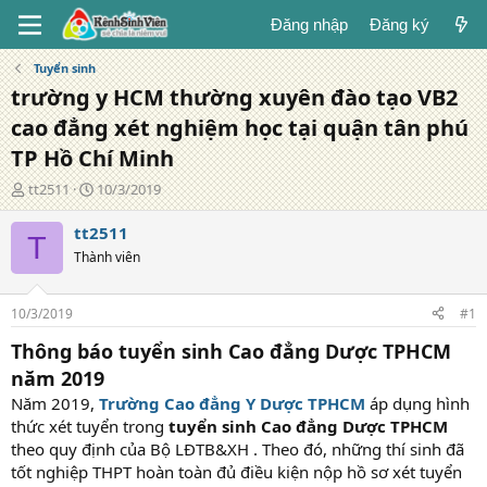
Đăng nhập
Đăng ký
Tuyển sinh
trường y HCM thường xuyên đào tạo VB2
cao đẳng xét nghiệm học tại quận tân phú
TP Hồ Chí Minh
T
N
tt2511
10/3/2019
á
g
c
à
tt2511
T
g
y
Thành viên
i
đ
ả
ă
n
10/3/2019
#1
g
Thông báo tuyển sinh Cao đẳng Dược TPHCM
năm 2019
Năm 2019,
Trường Cao đẳng Y Dược TPHCM
áp dụng hình
thức xét tuyển trong
tuyển sinh
Cao đẳng Dược TPHCM
theo quy định của Bộ LĐTB&XH . Theo đó, những thí sinh đã
tốt nghiệp THPT hoàn toàn đủ điều kiện nộp hồ sơ xét tuyển