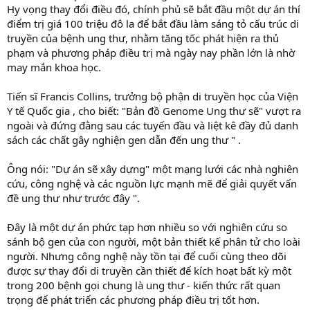
Hy vọng thay đổi điều đó, chính phủ sẽ bắt đầu một dự án thí
điểm trị giá 100 triệu đô la để bắt đầu làm sáng tỏ cấu trúc di
truyền của bệnh ung thư, nhằm tăng tốc phát hiện ra thủ
phạm và phương pháp điều trị mà ngày nay phần lớn là nhờ
may mắn khoa học.
Tiến sĩ Francis Collins, trưởng bộ phận di truyền học của Viện
Y tế Quốc gia , cho biết: "Bản đồ Genome Ung thư sẽ" vượt ra
ngoài và đứng đằng sau các tuyến đầu và liệt kê đầy đủ danh
sách các chất gây nghiện gen dẫn đến ung thư " .
Ông nói: "Dự án sẽ xây dựng" một mạng lưới các nhà nghiên
cứu, công nghệ và các nguồn lực mạnh mẽ để giải quyết vấn
đề ung thư như trước đây ".
Đây là một dự án phức tạp hơn nhiều so với nghiên cứu so
sánh bộ gen của con người, một bản thiết kế phân tử cho loài
người. Nhưng công nghệ này tồn tại để cuối cùng theo dõi
được sự thay đổi di truyền cần thiết để kích hoạt bất kỳ một
trong 200 bệnh gọi chung là ung thư - kiến thức rất quan
trọng để phát triển các phương pháp điều trị tốt hơn.