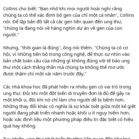
Collins cho biết: "Bạn nhớ khi mọi người hoài nghi rằng
chúng ta có thể xác định bộ gen của chỉ một cá nhân", Collins
nói. Để lập bản đồ tất cả các gen liên quan đến ung thư,
"chúng ta đang nói về hàng nghìn dự án về gen của con
người."
Nhưng, "thời gian là đúng", ông nói thêm. "Chúng ta có cơ
hội, vì những tiến bộ trong công nghệ, để thực sự nhìn vào
bản chất toàn cầu của những gì không đúng với tế bào ung
thư một cách thẳng thắn mà chúng ta không thể mơ ước
được thậm chí một vài năm trước đây."
Các nhà khoa học đã phát hiện ra nhiều gen có vai trò trong
ung thư. Đôi khi một đột biến di truyền đơn là đủ để gây ra
một khối u, đôi khi nó chỉ làm cho người dễ bị bệnh hơn.
Những thay đổi khác có nghĩa là sự khác biệt giữa một kẻ giết
người đang phát triển nhanh hoặc khối u ít nguy hiểm hơn,
hoặc xác định liệu một phương pháp điều trị đặc biệt có hiệu
quả hay không.
Tuy nhiên, ung thư phát triển thường liên quan đến khoảng