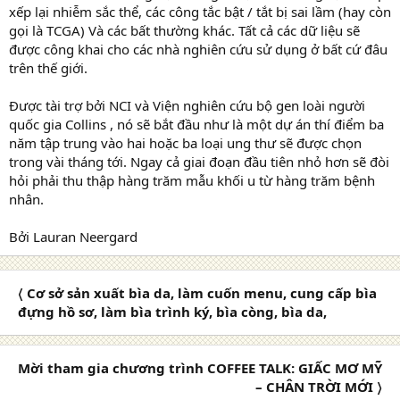
xếp lại nhiễm sắc thể, các công tắc bật / tắt bị sai lầm (hay còn
gọi là TCGA) Và các bất thường khác. Tất cả các dữ liệu sẽ
được công khai cho các nhà nghiên cứu sử dụng ở bất cứ đâu
trên thế giới.
Được tài trợ bởi NCI và Viện nghiên cứu bộ gen loài người
quốc gia Collins , nó sẽ bắt đầu như là một dự án thí điểm ba
năm tập trung vào hai hoặc ba loại ung thư sẽ được chọn
trong vài tháng tới. Ngay cả giai đoạn đầu tiên nhỏ hơn sẽ đòi
hỏi phải thu thập hàng trăm mẫu khối u từ hàng trăm bệnh
nhân.
Bởi Lauran Neergard
〈 Cơ sở sản xuất bìa da, làm cuốn menu, cung cấp bìa
đựng hồ sơ, làm bìa trình ký, bìa còng, bìa da,
Mời tham gia chương trình COFFEE TALK: GIẤC MƠ MỸ
– CHÂN TRỜI MỚI 〉