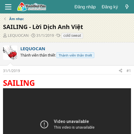
Đăng nhập
Đăng ký
Âm nhạc
SAILING - Lời Dịch Anh Việt
T
N
T
LEQUOCAN
31/1/2019
cold sweat
á
g
ừ
c
à
k
LEQUOCAN
g
y
h
Thành viên thân thiết
Thành viên thân thiết
i
đ
ó
ả
ă
a
n
31/1/2019
#1
g
SAILING