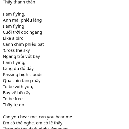
Thấy thanh thản
I am flying,
Anh mãi phiêu lãng
I am flying
Cuối trời dọc ngang
Like a bird
Cánh chim phiêu bạt
'Cross the sky
Ngang trời vút bay
I am flying,
Lãng du đó đây
Passing high clouds
Qua chín tầng mây
To be with you,
Bay về bên ấy
To be free
Thấy tự do
Can you hear me, can you hear me
Em có thể nghe, em có lẽ thấy
Through the dark night, far away