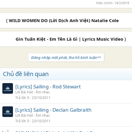
Hiệu chỉnh:
14/2/2019
〈 WILD WOMEN DO (Lời Dịch Anh Việt) Natalie Cole
Gin Tuấn Kiệt - Em Tên Là Gì | Lyrics Music Video 〉
Đăng nhập một phát, tha hồ bình luận^^
Chủ đề liên quan
[Lyrics] Sailing - Rod Stewart
Lời Bài Hát
Âm nhạc
Trả lời
0
23/10/2011
[Lyrics] Sailing - Declan Galbraith
Lời Bài Hát
Âm nhạc
Trả lời
0
23/10/2011