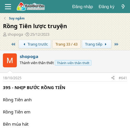
Đăng nhập
Đăng ký
Suy ngẫm
Rồng Tiên lược truyện
T
N
shopoga
25/12/2023
á
g
Trang đầu
Trang 
Trang trước
Trang 33 / 43
Trang tiếp
c
à
g
y
i
đ
shopoga
ả
ă
Thành viên thân thiết
Thành viên thân thiết
n
g
18/10/2025
#641
395 - NHỊP BƯỚC RỒNG TIÊN
Rồng Tiên anh
Rồng Tiên em
Bên múa hát