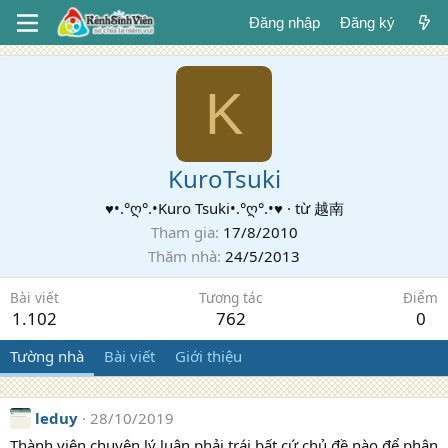
Đăng nhập
Đăng ký
K
KuroTsuki
♥•.°ღ°.•Kuro Tsuki•.°ღ°.•♥
·
từ
越南
Tham gia
17/8/2010
Thăm nhà
24/5/2013
Bài viết
Tương tác
Điểm
1.102
762
0
Tường nhà
Bài viết
Giới thiệu
leduy
28/10/2019
Thành viên chuyên lý luận phải trái bất cứ chủ đề nào để phân