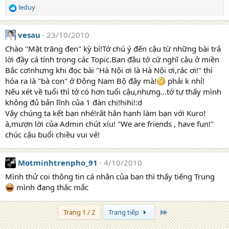
leduy
R
e
a
vesau
23/10/2010
c
t
Chào "Mặt trăng đen" kỳ bí!Tớ chú ý đến cậu từ những bài trả
i
lời đầy cá tính trong các Topic.Ban đầu tớ cứ nghĩ cậu ở miền
o
Bắc cơ!nhưng khi đọc bài "Hà Nội ơi là Hà Nội ơi,rác ơi!" thì
n
hóa ra là "bà con" ở Đông Nam Bộ đây mà!
phải k nhỉ!
s
Nếu xét về tuổi thì tớ có hơn tuổi cậu,nhưng...tớ tự thấy mình
:
không đủ bản lĩnh của 1 đàn chị!hihi!:d
Vậy chúng ta kết bạn nhé!rất hân hạnh làm bạn với Kuro!
à,mượn lời của Admin chút xíu! "We are friends , have fun!"
chúc cậu buổi chiều vui vẻ!
Motminhtrenpho_91
4/10/2010
Mình thử coi thông tin cá nhân của bạn thì thấy tiếng Trung
mình đang thắc mắc
Trang cuối
Trang 1 / 2
Trang tiếp