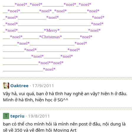
t
_____*noel*_*noel*_________*noel*_*noel*
i
__*noel*________*noel*_*noel* ________*noel*
o
_*noel*____________*noel*______________*noel*
n
_*noel*_______________________________*noel*
s
:
_*noel*___________*Merry*____________*noel*
___*noel*_______*Christmas* _______*noel*
______*noel*___________________*noel*
_________*noel*_____________*noel*
____________*noel*_______*noel*
_______________*noel**noel*
_________________*noel*
Oaktree
17/9/2011
Vậy hả, vui quá, bạn ở hà tĩnh hay nghệ an vậy? hiện h ở đâu.
Mình ở hà tĩnh, hiện học ở SG^^
tepriu
19/8/2011
T
bạn có thể cho mình hỏi là mình nên post ở đâu, nội dung là
sẽ về 350 và vê đêm hội Moving Art