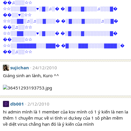
♫░░░
��
☆☆
░░░▓▓░░░♥░▓░♫░
░▓░░░▓░░░░♫░░░▓
☆☆
�
�
�
░░♥░
��
☆☆
░░▓▓░♫░♫░░▓░░░
░▓░░░▓░░░░░♫░░▓
☆☆
�
�
�
░♫░░
��
☆☆
░░▓▓░░░░♥░▓░░░
░▓░░░▓░░░░░░░░▓
☆☆
�
�
�
░░░░
��
☆☆
░░▓▓▓▓▓▓░░░▓▓▓
▓░░░▓▓▓░░░░░▓▓▓▓░
☆☆
�
�
�
░♫░░
��
☆☆
sujichan
24/12/2010
Giáng sinh an lành, Kuro ^^
db001
2/12/2010
D
hi admin mình là 1 member của ksv mình có 1 ý kiến là nen la
thêm 1 chuyên mục về vi tính vi dụ:key của 1 sô phần mềm
về diệt virus chẳng hạn đó là ý kiến của mình