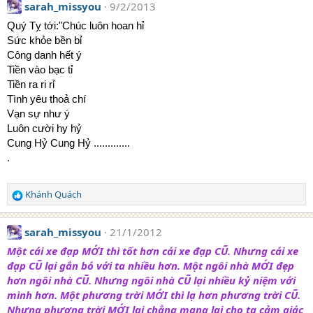
:
sarah_missyou
9/2/2013
Quý Tỵ tới:"Chúc luôn hoan hỉ
Sức khỏe bền bỉ
Công danh hết ý
Tiền vào bạc tỉ
Tiền ra ri rỉ
Tình yêu thoả chí
Vạn sự như ý
Luôn cười hy hỷ
Cung Hỷ Cung Hỷ .............
.
Khánh Quách
R
e
a
sarah_missyou
21/1/2012
c
t
Một cái xe đạp MỚI thì tốt hơn cái xe đạp CŨ. Nhưng cái xe
i
đạp CŨ lại gắn bó với ta nhiều hơn. Một ngôi nhà MỚI đẹp
o
hơn ngôi nhà CŨ. Nhưng ngôi nhà CŨ lại nhiều kỷ niệm với
n
mình hơn. Một phương trời MỚI thì lạ hơn phương trời CŨ.
s
Nhưng phương trời MỚI lại chẳng mang lại cho ta cảm giác
: