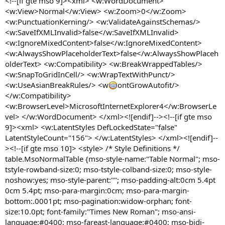
<!--[if gte mso 9]><xml> <w:WordDocument>
<w:View>Normal</w:View> <w:Zoom>0</w:Zoom>
<w:PunctuationKerning/> <w:ValidateAgainstSchemas/>
<w:SaveIfXMLInvalid>false</w:SaveIfXMLInvalid>
<w:IgnoreMixedContent>false</w:IgnoreMixedContent>
<w:AlwaysShowPlaceholderText>false</w:AlwaysShowPlaceh
olderText> <w:Compatibility> <w:BreakWrappedTables/>
<w:SnapToGridInCell/> <w:WrapTextWithPunct/>
<w:UseAsianBreakRules/> <w
ontGrowAutofit/>
</w:Compatibility>
<w:BrowserLevel>MicrosoftInternetExplorer4</w:BrowserLe
vel> </w:WordDocument> </xml><![endif]--><!--[if gte mso
9]><xml> <w:LatentStyles DefLockedState="false"
LatentStyleCount="156"> </w:LatentStyles> </xml><![endif]--
><!--[if gte mso 10]> <style> /* Style Definitions */
table.MsoNormalTable {mso-style-name:"Table Normal"; mso-
tstyle-rowband-size:0; mso-tstyle-colband-size:0; mso-style-
noshow:yes; mso-style-parent:""; mso-padding-alt:0cm 5.4pt
0cm 5.4pt; mso-para-margin:0cm; mso-para-margin-
bottom:.0001pt; mso-pagination:widow-orphan; font-
size:10.0pt; font-family:"Times New Roman"; mso-ansi-
language:#0400; mso-fareast-language:#0400; mso-bidi-