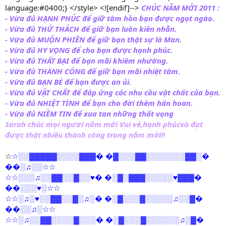
language:#0400;} </style> <![endif]-->
CHÚC NĂM MỚI 2011 :
- Vừa đủ HẠNH PHÚC để giữ tâm hồn bạn được ngọt ngào.
- Vừa đủ THỬ THÁCH để giữ bạn luôn kiên nhẫn.
- Vừa đủ MUỘN PHIỀN để giữ bạn thật sự là Man.
- Vừa đủ HY VỌNG để cho bạn được hạnh phúc.
- Vừa đủ THẤT BẠI để bạn mãi khiêm nhường.
- Vừa đủ THÀNH CÔNG để giữ bạn mãi nhiệt tâm.
- Vừa đủ BẠN BÈ để bạn được an ủi.
- Vừa đủ VẬT CHẤT để đáp ứng các nhu cầu vật chất của bạn.
- Vừa đủ NHIỆT TÌNH để bạn cho đời thêm hân hoan.
- Vừa đủ NIỀM TIN để xua tan những thất vọng
Sarah chúc mọi người năm mới Vui vẻ,hạnh phúcvà đạt
được thật nhiều thành công trong năm mới!!
░░▓▓▓▓▓░░░░▓▓▓
▓░░░▓▓░░░░░░░▓▓░
☆
☆
�
�
�
░♫░░
��
☆☆
░░░♫░░▓▓░░▓░░♥
░▓░▓▓▓░░░░░♥▓▓▓
☆☆
�
�
�
░░░♥░
��
☆☆
░♫░♥░░▓▓░░▓░♫░
░▓░░░▓░░░░░♫░░▓
☆☆
�
�
�
░░♫░
��
☆☆
░♫░░▓▓░░░░▓░░░
░▓░░░▓░░░░░░♫░▓
☆☆
�
�
�