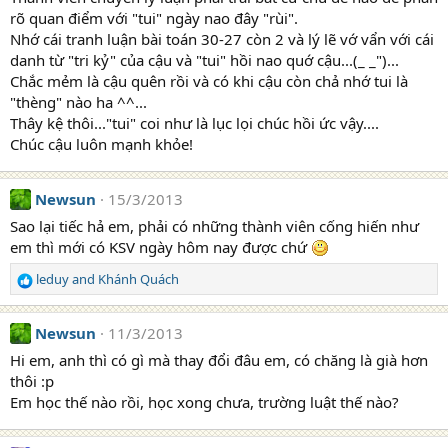
rõ quan điểm với "tui" ngày nao đây "rùi".
Nhớ cái tranh luận bài toán 30-27 còn 2 và lý lẽ vớ vẩn với cái
danh từ "tri kỷ" của cậu và "tui" hồi nao quớ cậu...(_ _")...
Chắc mẻm là cậu quên rồi và có khi cậu còn chả nhớ tui là
"thèng" nào ha ^^...
Thây kệ thôi..."tui" coi như là lục lọi chúc hồi ức vậy....
Chúc cậu luôn mạnh khỏe!
Newsun
15/3/2013
Sao lại tiếc hả em, phải có những thành viên cống hiến như
em thì mới có KSV ngày hôm nay được chứ
leduy
and
Khánh Quách
R
e
a
Newsun
11/3/2013
c
t
Hi em, anh thì có gì mà thay đổi đâu em, có chăng là già hơn
i
thôi :p
o
Em học thế nào rồi, học xong chưa, trường luật thế nào?
n
s