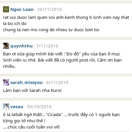
Ngoc Loan
20/11/2010
N
rat vui duoc lam quen voi anh.kenh thong ti sinh vien nay that
la bo ich do
chung ta nen mo rong de nhieu sv duoc biet toi
quynhthu
7/11/2010
Bạn ơi xóa giúp mình bài viết :"Đo độ" yêu của bạn ở mục
Sinh viên iu nhé. Bài viết đã có người post rồi. Cảm ơn bạn
nhiều.
sarah_missyou
6/11/2010
Làm bạn với Sarah nha Kuro!
vesau
30/10/2010
ô la la!bất ngờ thật!..."Cicada" ....trước đây có 1 người bạn
từng gọi tớ như thế !
....chúc cậu cuối tuần vui vẻ!