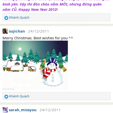
bình yên. Vậy thì đón chào năm MỚI, nhưng đừng quên
năm CŨ. Happy New Year 2012!
Khánh Quách
R
e
a
sujichan
24/12/2011
c
t
Merry Christmas. Best wishes for you ^^
i
o
n
s
:
Khánh Quách
R
e
a
sarah_missyou
24/12/2011
c