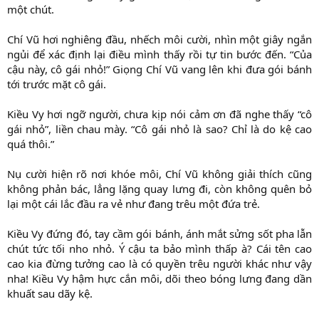
một chút.
Chí Vũ hơi nghiêng đầu, nhếch môi cười, nhìn một giây ngắn
ngủi để xác định lại điều mình thấy rồi tự tin bước đến. “Của
cậu này, cô gái nhỏ!” Giọng Chí Vũ vang lên khi đưa gói bánh
tới trước mặt cô gái.
Kiều Vy hơi ngỡ người, chưa kịp nói cảm ơn đã nghe thấy “cô
gái nhỏ”, liền chau mày. “Cô gái nhỏ là sao? Chỉ là do kệ cao
quá thôi.”
Nụ cười hiện rõ nơi khóe môi, Chí Vũ không giải thích cũng
không phản bác, lẳng lặng quay lưng đi, còn không quên bỏ
lại một cái lắc đầu ra vẻ như đang trêu một đứa trẻ.
Kiều Vy đứng đó, tay cầm gói bánh, ánh mắt sửng sốt pha lẫn
chút tức tối nho nhỏ. Ý cậu ta bảo mình thấp à? Cái tên cao
cao kia đừng tưởng cao là có quyền trêu người khác như vậy
nha! Kiều Vy hậm hực cắn môi, dõi theo bóng lưng đang dần
khuất sau dãy kệ.