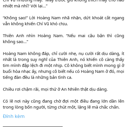
nhiệt mà nhỉ? Với lại…”
“Không sao!” Lời Hoàng Nam nhã nhặn, dứt khoát cắt ngang
vẫn không khiến Chí Vũ khó chịu.
Thiên Anh nhìn Hoàng Nam. “Nếu mai cậu bận thì cũng
không sao…”
Hoàng Nam không đáp, chỉ cười nhẹ, nụ cười rất dịu dàng, ít
nhất là trong suy nghĩ của Thiên Anh, nó khiến cô càng thấy
tim mình đập lệch đi một nhịp. Cô không biết mình mong gì ở
buổi hòa nhạc ấy, nhưng cô biết nếu có Hoàng Nam ở đó, mọi
tiếng đàn đều là những bản tình ca.
Chiều rơi chậm rãi, mọi thứ ở An Nhiên thật dịu dàng.
Có lẽ nơi này cũng đang chờ đợi một điều đang lớn dần lên
trong lòng bốn người, từng chút một, lặng lẽ mà chắc chắn.​
Đính kèm