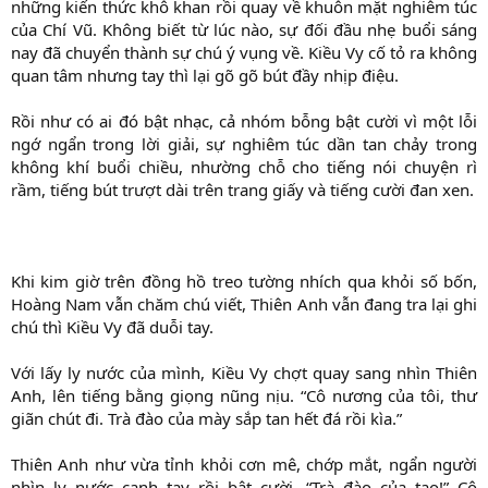
những kiến thức khô khan rồi quay về khuôn mặt nghiêm túc
của Chí Vũ. Không biết từ lúc nào, sự đối đầu nhẹ buổi sáng
nay đã chuyển thành sự chú ý vụng về. Kiều Vy cố tỏ ra không
quan tâm nhưng tay thì lại gõ gõ bút đầy nhịp điệu.
Rồi như có ai đó bật nhạc, cả nhóm bỗng bật cười vì một lỗi
ngớ ngẩn trong lời giải, sự nghiêm túc dần tan chảy trong
không khí buổi chiều, nhường chỗ cho tiếng nói chuyện rì
rầm, tiếng bút trượt dài trên trang giấy và tiếng cười đan xen.
Khi kim giờ trên đồng hồ treo tường nhích qua khỏi số bốn,
Hoàng Nam vẫn chăm chú viết, Thiên Anh vẫn đang tra lại ghi
chú thì Kiều Vy đã duỗi tay.
Với lấy ly nước của mình, Kiều Vy chợt quay sang nhìn Thiên
Anh, lên tiếng bằng giọng nũng nịu. “Cô nương của tôi, thư
giãn chút đi. Trà đào của mày sắp tan hết đá rồi kìa.”
Thiên Anh như vừa tỉnh khỏi cơn mê, chớp mắt, ngẩn người
nhìn ly nước cạnh tay rồi bật cười. “Trà đào của tao!” Cô