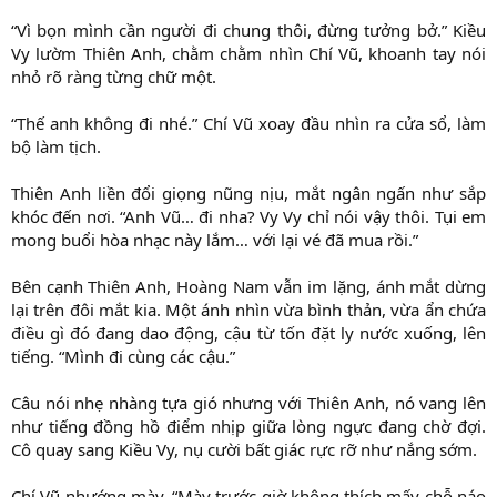
“Vì bọn mình cần người đi chung thôi, đừng tưởng bở.” Kiều
Vy lườm Thiên Anh, chằm chằm nhìn Chí Vũ, khoanh tay nói
nhỏ rõ ràng từng chữ một.
“Thế anh không đi nhé.” Chí Vũ xoay đầu nhìn ra cửa sổ, làm
bộ làm tịch.
Thiên Anh liền đổi giọng nũng nịu, mắt ngân ngấn như sắp
khóc đến nơi. “Anh Vũ… đi nha? Vy Vy chỉ nói vậy thôi. Tụi em
mong buổi hòa nhạc này lắm… với lại vé đã mua rồi.”
Bên cạnh Thiên Anh, Hoàng Nam vẫn im lặng, ánh mắt dừng
lại trên đôi mắt kia. Một ánh nhìn vừa bình thản, vừa ẩn chứa
điều gì đó đang dao động, cậu từ tốn đặt ly nước xuống, lên
tiếng. “Mình đi cùng các cậu.”
Câu nói nhẹ nhàng tựa gió nhưng với Thiên Anh, nó vang lên
như tiếng đồng hồ điểm nhịp giữa lòng ngực đang chờ đợi.
Cô quay sang Kiều Vy, nụ cười bất giác rực rỡ như nắng sớm.
Chí Vũ nhướng mày. “Mày trước giờ không thích mấy chỗ náo