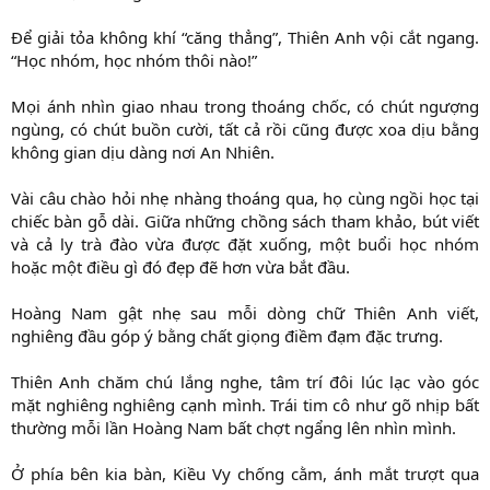
Để giải tỏa không khí “căng thẳng”, Thiên Anh vội cắt ngang.
“Học nhóm, học nhóm thôi nào!”
Mọi ánh nhìn giao nhau trong thoáng chốc, có chút ngượng
ngùng, có chút buồn cười, tất cả rồi cũng được xoa dịu bằng
không gian dịu dàng nơi An Nhiên.
Vài câu chào hỏi nhẹ nhàng thoáng qua, họ cùng ngồi học tại
chiếc bàn gỗ dài. Giữa những chồng sách tham khảo, bút viết
và cả ly trà đào vừa được đặt xuống, một buổi học nhóm
hoặc một điều gì đó đẹp đẽ hơn vừa bắt đầu.
Hoàng Nam gật nhẹ sau mỗi dòng chữ Thiên Anh viết,
nghiêng đầu góp ý bằng chất giọng điềm đạm đặc trưng.
Thiên Anh chăm chú lắng nghe, tâm trí đôi lúc lạc vào góc
mặt nghiêng nghiêng cạnh mình. Trái tim cô như gõ nhịp bất
thường mỗi lần Hoàng Nam bất chợt ngẩng lên nhìn mình.
Ở phía bên kia bàn, Kiều Vy chống cằm, ánh mắt trượt qua