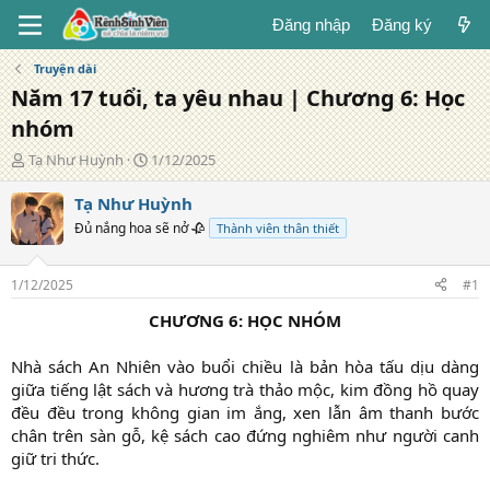
Đăng nhập
Đăng ký
Truyện dài
Năm 17 tuổi, ta yêu nhau | Chương 6: Học
nhóm
T
N
Tạ Như Huỳnh
1/12/2025
á
g
c
à
Tạ Như Huỳnh
g
y
Đủ nắng hoa sẽ nở 🥀
Thành viên thân thiết
i
đ
ả
ă
n
1/12/2025
#1
g
CHƯƠNG 6: HỌC NHÓM
Nhà sách An Nhiên vào buổi chiều là bản hòa tấu dịu dàng
giữa tiếng lật sách và hương trà thảo mộc, kim đồng hồ quay
đều đều trong không gian im ắng, xen lẫn âm thanh bước
chân trên sàn gỗ, kệ sách cao đứng nghiêm như người canh
giữ tri thức.