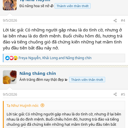
t
Đủ nắng hoa sẽ nở 🥀
Thành viên thân thiết
i
o
n
9/5/2026
#4
s
:
Lời tác giả: Có những người gặp nhau là do tình cờ, nhưng ở
lại bên nhau là do định mệnh. Buổi chiều hôm đó, hương trà
đào và tiếng chuông gió đã chứng kiến những hạt mầm tình
yêu đầu tiên bắt đầu nảy nở.
Freya Nguyễn
,
Khải Long
and
Nắng tháng chín
R
e
a
Nắng tháng chín
c
t
Ánh trăng đêm nay thật đẹp 💫
Thành viên thân thiết
i
o
n
9/5/2026
#5
s
:
Tạ Như Huỳnh nói:
Lời tác giả: Có những người gặp nhau là do tình cờ, nhưng ở lại bên
nhau là do định mệnh. Buổi chiều hôm đó, hương trà đào và tiếng
chuông gió đã chứng kiến những hạt mầm tình yêu đầu tiên bắt