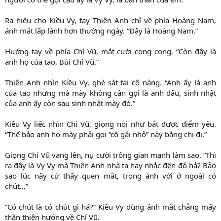
Ra hiệu cho Kiều Vy, tay Thiên Anh chỉ về phía Hoàng Nam,
ánh mắt lấp lánh hơn thường ngày. “Đây là Hoàng Nam.”
Hướng tay về phía Chí Vũ, mắt cười cong cong. “Còn đây là
anh họ của tao, Bùi Chí Vũ.”
Thiên Anh nhìn Kiều Vy, ghé sát tai cô nàng. “Anh ấy là anh
của tao nhưng mà mày không cần gọi là anh đâu, sinh nhật
của anh ấy còn sau sinh nhật mày đó.”
Kiều Vy liếc nhìn Chí Vũ, giọng nói như bắt được điểm yếu.
“Thế bảo anh họ mày phải gọi “cô gái nhỏ” này bằng chị đi.”
Giọng Chí Vũ vang lên, nụ cười trông gian manh làm sao. “Thì
ra đây là Vy Vy mà Thiên Anh nhà ta hay nhắc đến đó hả? Bảo
sao lúc nãy cứ thấy quen mắt, trong ảnh với ở ngoài có
chút…”
“Có chút là có chút gì hả?” Kiều Vy dùng ánh mắt chẳng mấy
thân thiện hướng về Chí Vũ.