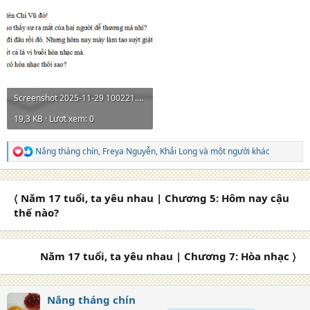
Screenshot 2025-11-29 100221.png
19,3 KB · Lượt xem: 0
Nắng tháng chín
,
Freya Nguyễn
,
Khải Long
và một người khác
R
e
a
c
〈 Năm 17 tuổi, ta yêu nhau | Chương 5: Hôm nay cậu
t
i
thế nào?
o
n
s
Năm 17 tuổi, ta yêu nhau | Chương 7: Hòa nhạc 〉
:
Nắng tháng chín