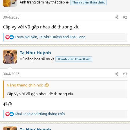
Ánh trăng đêm nay thật đẹp 💫
Thành viên thân thiết
30/4/2026
#2
Cặp Vy với Vũ gặp nhau dễ thương xỉu
Freya Nguyễn
,
Tạ Như Huỳnh
and
Khải Long
R
e
a
Tạ Như Huỳnh
c
t
Đủ nắng hoa sẽ nở 🥀
Thành viên thân thiết
i
o
n
30/4/2026
#3
s
:
Nắng tháng chín nói:
Cặp Vy với Vũ gặp nhau dễ thương xỉu
🥀🥀
Khải Long
and
Nắng tháng chín
R
e
a
Tạ Như Huỳnh
c