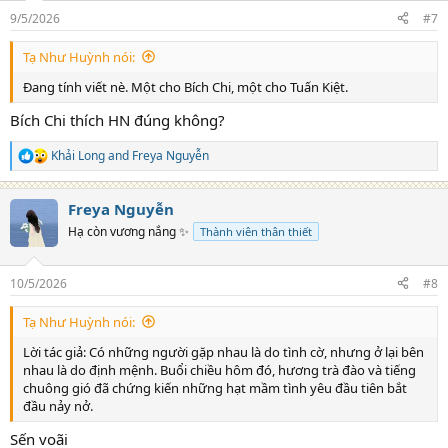
n
9/5/2026
#7
s
:
Tạ Như Huỳnh nói:
Đang tính viết nè. Một cho Bích Chi, một cho Tuấn Kiệt.
Bích Chi thích HN đúng không?
Khải Long
and
Freya Nguyễn
R
e
a
Freya Nguyễn
c
t
Hạ còn vương nắng ✨
Thành viên thân thiết
i
o
n
10/5/2026
#8
s
:
Tạ Như Huỳnh nói:
Lời tác giả: Có những người gặp nhau là do tình cờ, nhưng ở lại bên
nhau là do định mệnh. Buổi chiều hôm đó, hương trà đào và tiếng
chuông gió đã chứng kiến những hạt mầm tình yêu đầu tiên bắt
đầu nảy nở.
Sến voãi