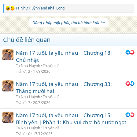
Tạ Như Huỳnh
and
Khải Long
R
e
a
Đăng nhập một phát, tha hồ bình luận^^
c
t
i
Chủ đề liên quan
o
n
s
Năm 17 tuổi, ta yêu nhau | Chương 18:
:
Chủ nhật
Tạ Như Huỳnh
Truyện dài
Trả lời
2
17/3/2026
Năm 17 tuổi, ta yêu nhau | Chương 33:
Tháng mười hai
Tạ Như Huỳnh
Truyện dài
Trả lời
7
20/3/2026
Năm 17 tuổi, ta yêu nhau | Chương 15:
Bình yên | Phần 1: Khu vui chơi hồ nước ngọt
Tạ Như Huỳnh
Truyện dài
Trả lời
0
17/12/2025