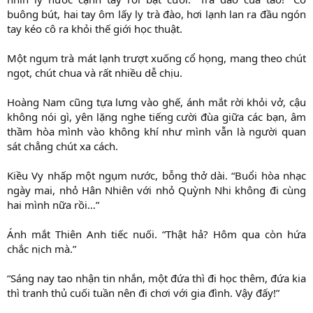
buông bút, hai tay ôm lấy ly trà đào, hơi lạnh lan ra đầu ngón
tay kéo cô ra khỏi thế giới học thuật.
Một ngụm trà mát lạnh trượt xuống cổ họng, mang theo chút
ngọt, chút chua và rất nhiều dễ chịu.
Hoàng Nam cũng tựa lưng vào ghế, ánh mắt rời khỏi vở, cậu
không nói gì, yên lặng nghe tiếng cười đùa giữa các bạn, âm
thầm hòa mình vào không khí như mình vẫn là người quan
sát chẳng chút xa cách.
Kiều Vy nhấp một ngụm nước, bỗng thở dài. “Buổi hòa nhạc
ngày mai, nhỏ Hân Nhiên với nhỏ Quỳnh Nhi không đi cùng
hai mình nữa rồi…”
Ánh mắt Thiên Anh tiếc nuối. “Thật hả? Hôm qua còn hứa
chắc nịch mà.”
“Sáng nay tao nhận tin nhắn, một đứa thì đi học thêm, đứa kia
thì tranh thủ cuối tuần nên đi chơi với gia đình. Vậy đấy!”