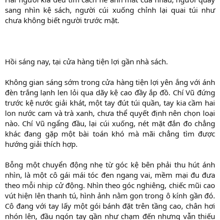
sang nhìn kệ sách, người cúi xuống chỉnh lại quai túi như
chưa không biết người trước mặt.
Hồi sáng nay, tại cửa hàng tiện lợi gần nhà sách.
Không gian sáng sớm trong cửa hàng tiện lợi yên ắng với ánh
đèn trắng lạnh len lỏi qua dãy kệ cao đầy ắp đồ. Chí Vũ đứng
trước kệ nước giải khát, một tay đút túi quần, tay kia cầm hai
lon nước cam và trà xanh, chưa thể quyết định nên chọn loại
nào. Chí Vũ ngẩng đầu, lại cúi xuống, nét mặt đắn đo chẳng
khác đang gặp một bài toán khó mà mãi chẳng tìm được
hướng giải thích hợp.
Bỗng một chuyển động nhẹ từ góc kệ bên phải thu hút ánh
nhìn, là một cô gái mái tóc đen ngang vai, mềm mại đu đưa
theo mỗi nhịp cử động. Nhìn theo góc nghiêng, chiếc mũi cao
vút hiện lên thanh tú, hình ảnh nằm gọn trong ô kính gần đó.
Cô đang với tay lấy một gói bánh đặt trên tầng cao, chân hơi
nhón lên, đầu ngón tay gần như chạm đến nhưng vẫn thiếu