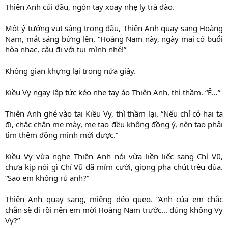
Thiên Anh cúi đầu, ngón tay xoay nhẹ ly trà đào.
Một ý tưởng vụt sáng trong đầu, Thiên Anh quay sang Hoàng
Nam, mắt sáng bừng lên. “Hoàng Nam này, ngày mai có buổi
hòa nhạc, cậu đi với tụi mình nhé!”
Không gian khựng lại trong nửa giây.
Kiều Vy ngay lập tức kéo nhẹ tay áo Thiên Anh, thì thầm. “Ê…”
Thiên Anh ghé vào tai Kiều Vy, thì thầm lại. “Nếu chỉ có hai ta
đi, chắc chắn mẹ mày, mẹ tao đều không đồng ý, nên tao phải
tìm thêm đồng minh mới được.”
Kiều Vy vừa nghe Thiên Anh nói vừa liền liếc sang Chí Vũ,
chưa kịp nói gì Chí Vũ đã mỉm cười, giọng pha chút trêu đùa.
“Sao em không rủ anh?”
Thiên Anh quay sang, miệng dẻo quẹo. “Anh của em chắc
chắn sẽ đi rồi nên em mời Hoàng Nam trước… đúng không Vy
Vy?”