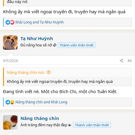
đầu nảy nở.
Không ấy mk viết ngoại truyện đi, truyện hay mà ngắn quá
Khải Long
and
Tạ Như Huỳnh
R
e
a
Tạ Như Huỳnh
c
t
Đủ nắng hoa sẽ nở 🥀
Thành viên thân thiết
i
o
n
9/5/2026
#6
s
:
Nắng tháng chín nói:
Không ấy mk viết ngoại truyện đi, truyện hay mà ngắn quá
Đang tính viết nè. Một cho Bích Chi, một cho Tuấn Kiệt.
Nắng tháng chín
and
Khải Long
R
e
a
Nắng tháng chín
c
t
Ánh trăng đêm nay thật đẹp 💫
Thành viên thân thiết
i
o