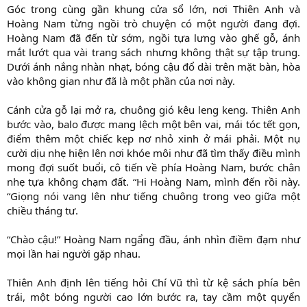
Góc trong cùng gần khung cửa sổ lớn, nơi Thiên Anh và
Hoàng Nam từng ngồi trò chuyện có một người đang đợi.
Hoàng Nam đã đến từ sớm, ngồi tựa lưng vào ghế gỗ, ánh
mắt lướt qua vài trang sách nhưng không thật sự tập trung.
Dưới ánh nắng nhàn nhạt, bóng cậu đổ dài trên mặt bàn, hòa
vào không gian như đã là một phần của nơi này.
Cánh cửa gỗ lại mở ra, chuông gió kêu leng keng. Thiên Anh
bước vào, balo được mang lệch một bên vai, mái tóc tết gọn,
điểm thêm một chiếc kẹp nơ nhỏ xinh ở mái phải. Một nụ
cười dịu nhẹ hiện lên nơi khóe môi như đã tìm thấy điều mình
mong đợi suốt buổi, cô tiến về phía Hoàng Nam, bước chân
nhẹ tựa không chạm đất. “Hi Hoàng Nam, mình đến rồi này.
“Giọng nói vang lên như tiếng chuông trong veo giữa một
chiều tháng tư.
“Chào cậu!” Hoàng Nam ngẩng đầu, ánh nhìn điềm đạm như
mọi lần hai người gặp nhau.
Thiên Anh định lên tiếng hỏi Chí Vũ thì từ kệ sách phía bên
trái, một bóng người cao lớn bước ra, tay cầm một quyển