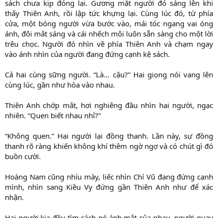
sách chưa kịp đóng lại. Gương mặt người đó sáng lên khi
thấy Thiên Anh, rồi lập tức khựng lại. Cùng lúc đó, từ phía
cửa, một bóng người vừa bước vào, mái tóc ngang vai óng
ánh, đôi mắt sáng và cái nhếch môi luôn sẵn sàng cho một lời
trêu chọc. Người đó nhìn về phía Thiên Anh và chạm ngay
vào ánh nhìn của người đang đứng cạnh kệ sách.
Cả hai cùng sững người. “Là… cậu?” Hai giọng nói vang lên
cùng lúc, gần như hòa vào nhau.
Thiên Anh chớp mắt, hơi nghiêng đầu nhìn hai người, ngạc
nhiên. “Quen biết nhau nhỉ?”
“Không quen.” Hai người lại đồng thanh. Lần này, sự đồng
thanh rõ ràng khiến không khí thêm ngờ ngợ và có chút gì đó
buồn cười.
Hoàng Nam cũng nhíu mày, liếc nhìn Chí Vũ đang đứng cạnh
mình, nhìn sang Kiều Vy đứng gần Thiên Anh như để xác
nhận.
Hai người kia đều tìm cách né ánh mắt của nhau, người quay