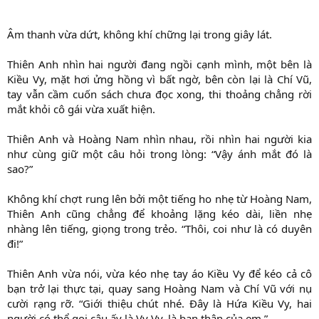
Âm thanh vừa dứt, không khí chững lại trong giây lát.
Thiên Anh nhìn hai người đang ngồi cạnh mình, một bên là
Kiều Vy, mặt hơi ửng hồng vì bất ngờ, bên còn lại là Chí Vũ,
tay vẫn cầm cuốn sách chưa đọc xong, thi thoảng chẳng rời
mắt khỏi cô gái vừa xuất hiện.
Thiên Anh và Hoàng Nam nhìn nhau, rồi nhìn hai người kia
như cùng giữ một câu hỏi trong lòng: “Vậy ánh mắt đó là
sao?”
Không khí chợt rung lên bởi một tiếng ho nhẹ từ Hoàng Nam,
Thiên Anh cũng chẳng để khoảng lặng kéo dài, liền nhẹ
nhàng lên tiếng, giọng trong trẻo. “Thôi, coi như là có duyên
đi!”
Thiên Anh vừa nói, vừa kéo nhẹ tay áo Kiều Vy để kéo cả cô
bạn trở lại thực tại, quay sang Hoàng Nam và Chí Vũ với nụ
cười rạng rỡ. “Giới thiệu chút nhé. Đây là Hứa Kiều Vy, hai
người có thể gọi cậu ấy là Vy Vy, là bạn thân của em.”