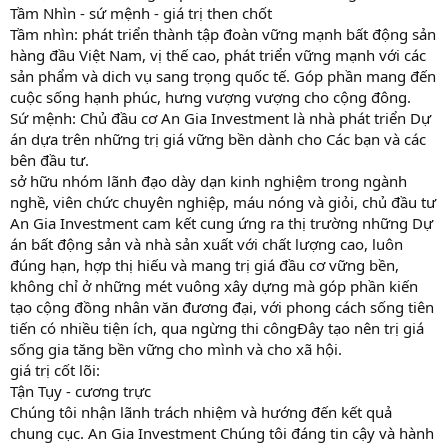
Tầm Nhìn - sứ mệnh - giá trị then chốt
Tầm nhìn: phát triển thành tập đoàn vững mạnh bất động sản
hàng đầu Việt Nam, vị thế cao, phát triển vững mạnh với các
sản phẩm và dich vụ sang trọng quốc tế. Góp phần mang đến
cuộc sống hạnh phúc, hưng vượng vượng cho cộng đông.
Sứ mệnh: Chủ đầu cơ An Gia Investment là nhà phát triển Dự
án dựa trên những trị giá vững bền dành cho Các bạn và các
bên đầu tư.
sở hữu nhóm lãnh đạo dày dạn kinh nghiệm trong ngành
nghề, viên chức chuyên nghiệp, máu nóng và giỏi, chủ đầu tư
An Gia Investment cam kết cung ứng ra thị trường những Dự
án bất động sản và nhà sản xuất với chất lượng cao, luôn
đúng hạn, hợp thị hiếu và mang trị giá đầu cơ vững bền,
không chỉ ở những mét vuông xây dựng mà góp phần kiến
tạo cộng đồng nhân văn đương đại, với phong cách sống tiên
tiến có nhiều tiện ích, qua ngừng thi côngĐây tạo nên trị giá
sống gia tăng bền vững cho mình và cho xã hội.
giá trị cốt lõi:
Tận Tụy - cương trực
Chúng tôi nhận lãnh trách nhiệm và hướng đến kết quả
chung cục. An Gia Investment Chúng tôi đáng tin cậy và hành