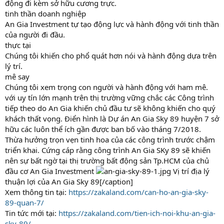
động đi kèm sở hữu cương trực.
tinh thần doanh nghiệp
An Gia Investment tự tạo động lực và hành động với tinh thần
của người đi đầu.
thực tại
Chúng tôi khiến cho phổ quát hơn nói và hành động dựa trên
lý trí.
mê say
Chúng tôi xem trọng con người và hành động với ham mê.
với uy tín lớn mạnh trên thị trường vững chắc các Công trình
tiếp theo do An Gia khiến chủ đầu tư sẽ không khiến cho quý
khách thất vọng. Điển hình là Dự án An Gia Sky 89 huyện 7 sở
hữu các luôn thể ích gần được ban bố vào tháng 7/2018.
Thừa hưởng trọn vẹn tinh hoa của các công trình trước chậm
triển khai. Cứng cáp rằng công trình An Gia SKy 89 sẽ khiến
nên sự bất ngờ tại thị trường bất động sản Tp.HCM của chủ
đầu cơ An Gia Investment
Vị trí địa lý
thuận lợi của An Gia Sky 89[/caption]
Xem thông tin tại:
https://zakaland.com/can-ho-an-gia-sky-
89-quan-7/
Tin tức mới tại:
https://zakaland.com/tien-ich-noi-khu-an-gia-
sky-89/