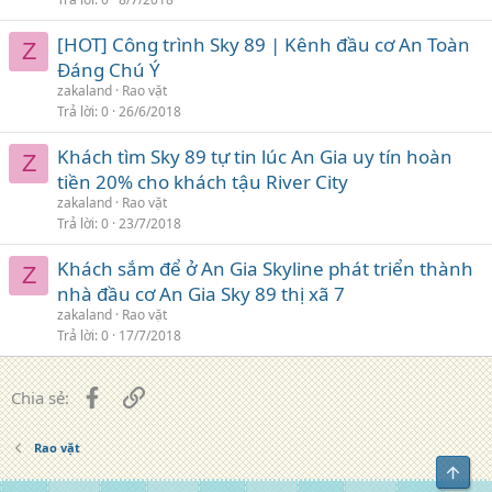
[HOT] Công trình Sky 89 | Kênh đầu cơ An Toàn
Z
Đáng Chú Ý
zakaland
Rao vặt
Trả lời
0
26/6/2018
Khách tìm Sky 89 tự tin lúc An Gia uy tín hoàn
Z
tiền 20% cho khách tậu River City
zakaland
Rao vặt
Trả lời
0
23/7/2018
Khách sắm để ở An Gia Skyline phát triển thành
Z
nhà đầu cơ An Gia Sky 89 thị xã 7
zakaland
Rao vặt
Trả lời
0
17/7/2018
Facebook
Liên kết
Chia sẻ:
Rao vặt
Top