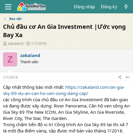
Đăng nhập
Đăng ký
Rao vặt
Chủ đầu cơ An Gia Investment |Ước vọng
Bay Xa
T
N
zakaland
1/7/2018
á
g
c
à
zakaland
Z
g
y
Thành viên
i
đ
ả
ă
n
1/7/2018
#1
g
Cập nhật thông báo mới nhất:
https://zakaland.com/an-gia-
sky-89-du-an-can-ho-ven-song-dang-cap/
các công trình của chủ đầu cơ An Gia Investment đã bàn giao
và đang được xây dựng: River Panorama, Căn hộ ven sông An
Gia Sky 89 The New ICON, An Gia SKyline, An Gia Riverside,
River City, The Star, The Garden.
Trong chậm tiến độ vị trí Công trình An Gia Sky 89 tại thị xã 7
là một địa điểm vàng, sắp được mở bán vào tháng 7/2018.