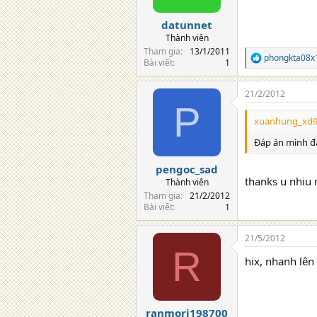
s
:
datunnet
Thành viên
Tham gia
13/1/2011
phongkta08x
R
Bài viết
1
e
a
21/2/2012
c
P
t
i
xuanhung_xd9 
o
n
Đáp án mình đa
s
:
pengoc_sad
thanks u nhiu
Thành viên
Tham gia
21/2/2012
Bài viết
1
21/5/2012
R
hix, nhanh lên 
ranmori198700