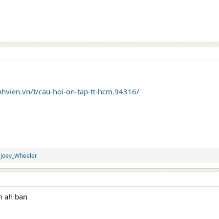
nhvien.vn/t/cau-hoi-on-tap-tt-hcm.94316/
d
Joey_Wheeler
n ah ban