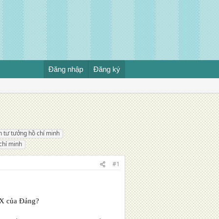
Đăng nhập
Đăng ký
h tư tưởng hồ chí minh
chí minh
#1
 IX của Đảng?