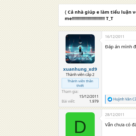
a
c
〈 Cả nhà giúp e làm tiểu luận vớ
t
i
me!!!!!!!!!!!!!!!!!!!!!!!!!!! T_T
o
n
s
16/12/2011
:
Đáp án mình đ
xuanhung_xd9
Thành viên cấp 2
Thành viên thân
thiết
Tham gia
15/12/2011
Huỳnh Văn C
R
Bài viết
1.979
e
a
28/12/2011
c
D
t
Vẫn chưa có đá
i
o
n