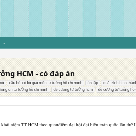
H
ưởng HCM - có đáp án
hỏi
câu hỏi có lời giải môn tư tưởng hồ chi minh
ôn tập
quá trình hình thàn
ương ôn tư tưởng hồ chí minh
đề cương tư tưởng hcm
đề cương tư tưởng hồ 
y khái niệm TT HCM theo quanđiểm đại hội đại biểu toàn quốc lần thứ