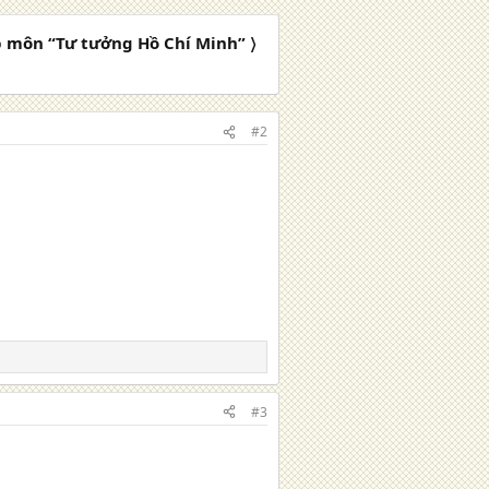
ập môn “Tư tưởng Hồ Chí Minh” 〉
#2
#3