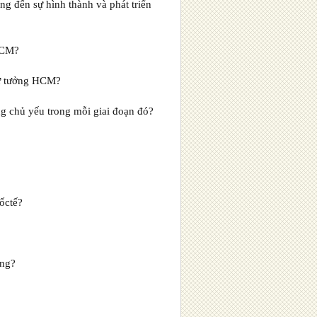
ộng đến sự hình thành và phát triển
 HCM?
 tư tưởng HCM?
g chủ yếu trong mỗi giai đoạn đó?
ốctế?
ạng?