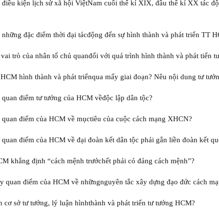
y điều kiện lịch sử xã hội ViệtNam cuối thế kỉ XIX, đầu thế kỉ XX tác đ
y những đặc điểm thời đại tácđộng đến sự hình thành và phát triển TT
h vai trò của nhân tố chủ quanđối với quá trình hình thành và phát tiển
 HCM hình thành và phát triểnqua mấy giai đoạn? Nêu nội dung tư tưởn
y quan điểm tư tưởng của HCM vềđộc lập dân tộc?
ày quan điểm của HCM về mụctiêu của cuộc cách mạng XHCN?
y quan điểm của HCM về đại đoàn kết dân tộc phải gắn liền đoàn kết qu
HCM khẳng định “cách mệnh trướchết phải có đảng cách mệnh”?
bày quan điểm của HCM về nhữngnguyên tắc xây dựng đạo đức cách m
ch cơ sở tư tưởng, lý luận hìnhthành và phát triển tư tưởng HCM?