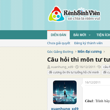
DIỄN ĐÀN
BÀI MỚI
TIỆN ÍC
Chưa giải quyết
Đăng ký thành viên
Góc Giảng Đường
Môn đại cương
Câu hỏi thi môn tư t
T
N
T
xuanhung_xd9
16/12/2011
câu 
á
g
ừ
đề cương ôn thi tư tưởng hồ chí minh
đề c
c
à
k
g
y
h
16/12/2011
i
đ
ó
ả
ă
a
n
g
Câu1
: Trình bà
xuanhung_xd9