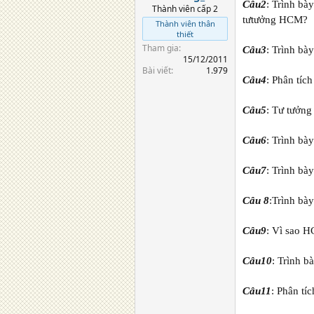
Câu2
: Trình bà
Thành viên cấp 2
tưtưởng HCM?
Thành viên thân
thiết
Tham gia
Câu3
: Trình bà
15/12/2011
Bài viết
1.979
Câu4
: Phân tíc
Câu5
: Tư tưởng
Câu6
: Trình bà
Câu7
: Trình b
Câu 8
:Trình bà
Câu9
: Vì sao 
Câu10
: Trình 
Câu11
: Phân tí