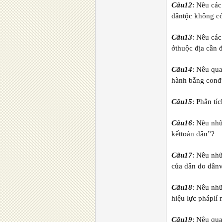
Câu12
: Nêu cá
dântộc không c
Câu13
: Nêu các
ởthuộc địa cần 
Câu14
: Nêu qu
hành bằng conđ
Câu15
: Phân t
Câu16
: Nêu nhữ
kếttoàn dân”?
Câu17
: Nêu nh
của dân do dânv
Câu18
: Nêu nh
hiệu lực pháplí
Câu19
: Nêu qu