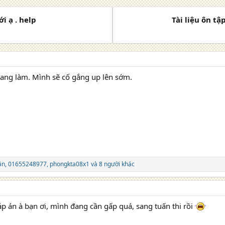
i ạ . help
Tài liệu ôn t
ang làm. Mình sẽ cố gắng up lên sớm.
ần
,
01655248977
,
phongkta08x1
và 8 người khác
p án à bạn ơi, mình đang cần gấp quá, sang tuấn thi rồi