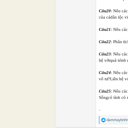
Câu20
: Nêu cá
của cảdân tộc v
Câu21
: Nêu cá
Câu22
: Phân tí
Câu23
: Nêu cá
hệ vớiquá trình
Câu24
: Nêu cá
vô tư?Liên hệ v
Câu25
: Nêu cá
Sốngcó tình có 
-
dammaytinhn
R
e