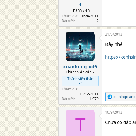
1
Thành viên
Tham gia
16/4/2011
Bài viết
2
21/5/2012
Đây nhé.
https://kenhsi
xuanhung_xd9
Thành viên cấp 2
Thành viên thân
thiết
Tham gia
15/12/2011
dotalago
an
R
Bài viết
1.979
e
a
10/9/2012
c
T
t
Chưa có đáp á
i
o
n