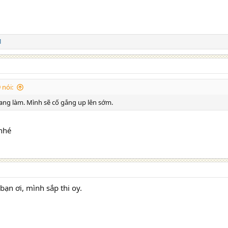
1
nói:
ng làm. Mình sẽ cố gắng up lên sớm.
 nhé
bạn ơi, mình sắp thi oy.