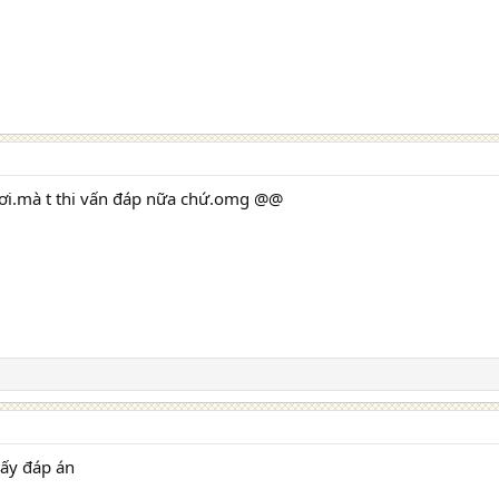
ơi.mà t thi vấn đáp nữa chứ.omg @@
ấy đáp án