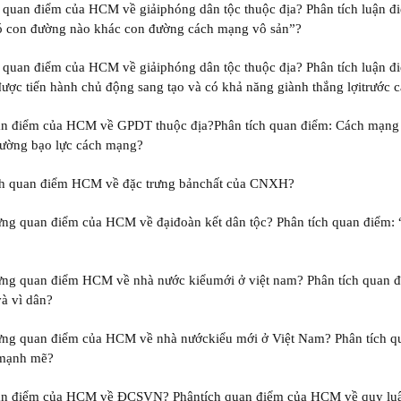
c quan điểm của HCM về giảiphóng dân tộc thuộc địa? Phân tích luận 
ó con đường nào khác con đường cách mạng vô sản”?
 quan điểm của HCM về giảiphóng dân tộc thuộc địa? Phân tích luận đ
được tiến hành chủ động sang tạo và có khả năng giành thắng lợitrước
an điểm của HCM về GPDT thuộc địa?Phân tích quan điểm: Cách mạng g
ường bạo lực cách mạng?
ích quan điểm HCM về đặc trưng bảnchất của CNXH?
ng quan điểm của HCM về đạiđoàn kết dân tộc? Phân tích quan điểm: “
ững quan điểm HCM về nhà nước kiểumới ở việt nam? Phân tích quan
à vì dân?
ững quan điểm của HCM về nhà nướckiểu mới ở Việt Nam? Phân tích 
 mạnh mẽ?
an điểm của HCM về ĐCSVN? Phântích quan điểm của HCM về quy luậ