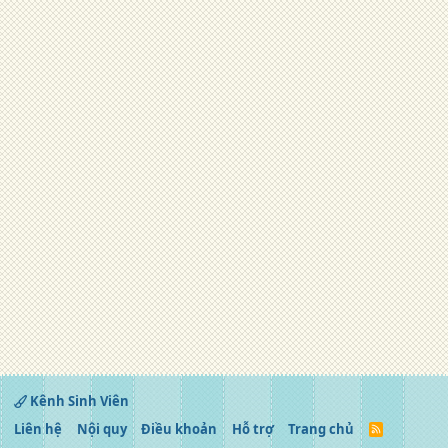
Kênh Sinh Viên
Liên hệ
Nội quy
Điều khoản
Hỗ trợ
Trang chủ
R
S