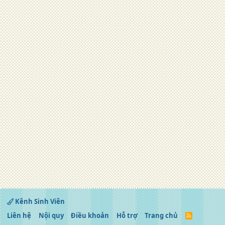
Kênh Sinh Viên
Liên hệ
Nội quy
Điều khoản
Hỗ trợ
Trang chủ
R
S