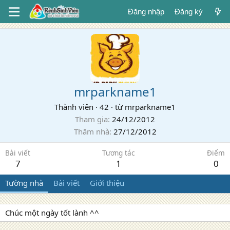
Đăng nhập
Đăng ký
mrparkname1
Thành viên
·
42
·
từ
mrparkname1
Tham gia
24/12/2012
Thăm nhà
27/12/2012
Bài viết
Tương tác
Điểm
7
1
0
Tường nhà
Bài viết
Giới thiệu
Chúc một ngày tốt lành ^^