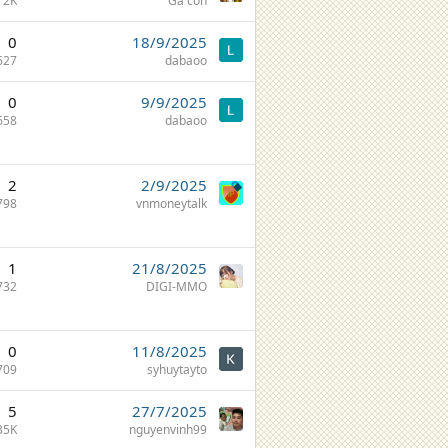
2K
Gà con
0
18/9/2025
627
dabaoo
0
9/9/2025
658
dabaoo
2
2/9/2025
798
vnmoneytalk
1
21/8/2025
732
DIGI-MMO
0
11/8/2025
709
syhuytayto
5
27/7/2025
35K
nguyenvinh99