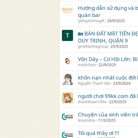
Hướng dẫn sử dụng và b
quán bar
lythuytinhnogift
29/9/2025
🏡 BÁN ĐẤT MẶT TIỀN Đ
DUY TRINH, QUẬN 9
gmtthienhagroup
25/9/2025
Vốn Dày – Cơ Hội Lớn: B
minhchinn
22/9/2025
khốn nạn nhất cuộc đời l
Nguyễn Thanh Vân
23/9/2024
người chơi 99kk.com đã b
thanhthuan1994
22/9/2025
Chuyện của sinh viên tr
lenamdna
11/3/2025
Tối quá thầy ơi !!!