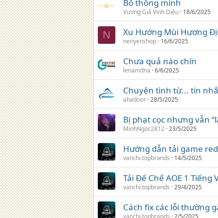
Bố thông minh
Vương Giả Vinh Diệu
18/6/2025
Xu Hướng Mùi Hương Đị
N
nenyenshop
16/6/2025
Chưa quả nào chín
lenamdna
6/6/2025
Chuyện tình từ... tin n
ahadoor
28/5/2025
Bị phạt cọc nhưng vẫn “l
MinhNgoc2812
23/5/2025
Hướng dẫn tải game red a
vanchi.topbrands
14/5/2025
Tải Đế Chế AOE 1 Tiếng V
vanchi.topbrands
29/4/2025
Cách fix các lỗi thường g
vanchi.topbrands
2/5/2025