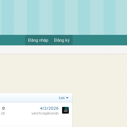
Đăng nhập
Đăng ký
Lọc
0
4/2/2026
2K
vanchi.topbrands