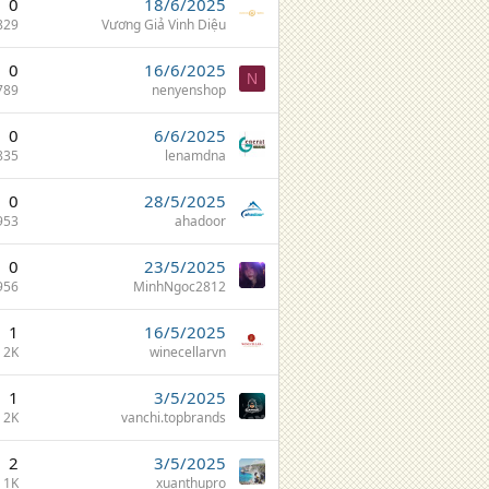
0
18/6/2025
829
Vương Giả Vinh Diệu
0
16/6/2025
N
789
nenyenshop
0
6/6/2025
835
lenamdna
0
28/5/2025
953
ahadoor
0
23/5/2025
956
MinhNgoc2812
1
16/5/2025
2K
winecellarvn
1
3/5/2025
2K
vanchi.topbrands
2
3/5/2025
1K
xuanthupro