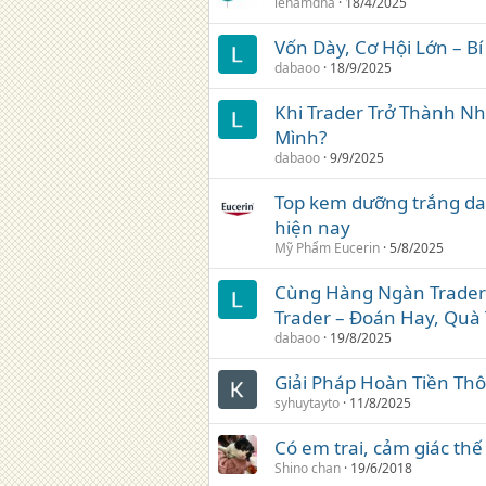
lenamdna
18/4/2025
Vốn Dày, Cơ Hội Lớn – B
dabaoo
18/9/2025
Khi Trader Trở Thành N
Mình?
dabaoo
9/9/2025
Top kem dưỡng trắng da
hiện nay
Mỹ Phẩm Eucerin
5/8/2025
Cùng Hàng Ngàn Trader 
Trader – Đoán Hay, Quà 
dabaoo
19/8/2025
Giải Pháp Hoàn Tiền Th
syhuytayto
11/8/2025
Có em trai, cảm giác thế
Shino chan
19/6/2018