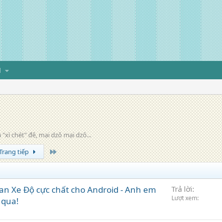
H
xì chét" đê, mại dzô mại dzô...
Trang cuối
Trang tiếp
an Xe Độ cực chất cho Android - Anh em
Trả lời
Lượt xem
 qua!