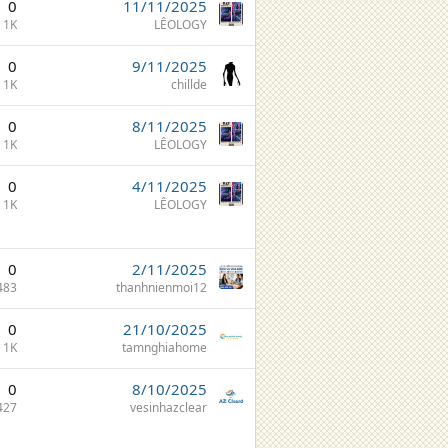
0
11/11/2025
1K
LÊOLOGY
0
9/11/2025
1K
chillde
0
8/11/2025
1K
LÊOLOGY
0
4/11/2025
1K
LÊOLOGY
0
2/11/2025
483
thanhnienmoi12
0
21/10/2025
1K
tamnghiahome
0
8/10/2025
427
vesinhazclear