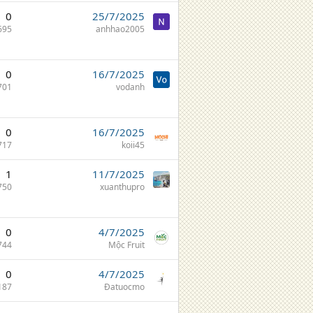
0
25/7/2025
695
anhhao2005
0
16/7/2025
701
vodanh
0
16/7/2025
717
koii45
1
11/7/2025
750
xuanthupro
0
4/7/2025
744
Mộc Fruit
0
4/7/2025
187
Đatuocmo