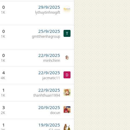
0
29/9/2025
1K
lythuytinhnogift
0
25/9/2025
1K
gmtthienhagroup
0
22/9/2025
1K
minhchinn
4
22/9/2025
4K
jacmatic11
1
22/9/2025
1K
thanhthuan1994
3
20/9/2025
2K
docun
1
19/9/2025