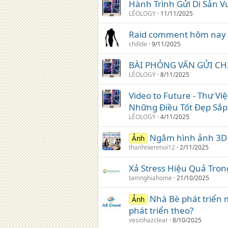
Hành Trình Gửi Di Sản V
LÊOLOGY
11/11/2025
Raid comment hôm nay 
chillde
9/11/2025
BÀI PHỎNG VẤN GỬI CH
LÊOLOGY
8/11/2025
Video to Future - Thư Vi
Những Điều Tốt Đẹp Sắp 
LÊOLOGY
4/11/2025
Ngắm hình ảnh 3D 
Ảnh
thanhnienmoi12
2/11/2025
Xả Stress Hiệu Quả Tro
tamnghiahome
21/10/2025
Nhà Bè phát triển 
Ảnh
phát triển theo?
vesinhazclear
8/10/2025