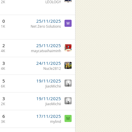
2K
LÊOLOGY
0
25/11/2025
1K
Net Zero Solutions
2
25/11/2025
4K
maycatvaihaiminh
3
24/11/2025
4K
Nucle2812
5
19/11/2025
6K
JiaoMichii
3
19/11/2025
2K
JiaoMichii
6
17/11/2025
M
3K
mylind