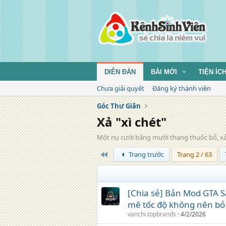
DIỄN ĐÀN
BÀI MỚI
TIỆN ÍC
Chưa giải quyết
Đăng ký thành viên
Góc Thư Giãn
Xả "xì chét"
Một nụ cười bằng mười thang thuốc bổ, xả "
Trang đầu
Trang trước
Trang 2 / 63
[Chia sẻ] Bản Mod GTA S
mê tốc độ không nên bỏ
vanchi.topbrands
4/2/2026