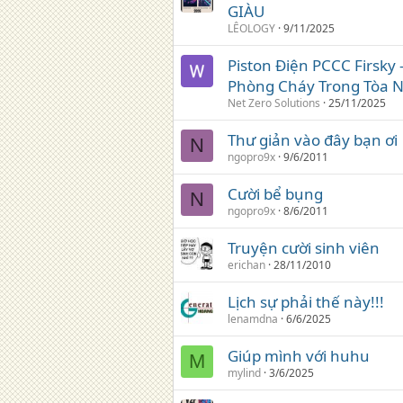
GIÀU
LÊOLOGY
9/11/2025
Piston Điện PCCC Firsk
Phòng Cháy Trong Tòa 
Net Zero Solutions
25/11/2025
Thư giản vào đây bạn ơi
N
ngopro9x
9/6/2011
Cười bể bụng
N
ngopro9x
8/6/2011
Truyện cười sinh viên
erichan
28/11/2010
Lịch sự phải thế này!!!
lenamdna
6/6/2025
Giúp mình với huhu
M
mylind
3/6/2025