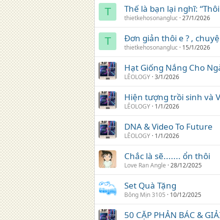
Thế là bạn lại nghĩ: “Thô
T
thietkehosonangluc
27/1/2026
Đơn giản thôi e ? , chuy
T
thietkehosonangluc
15/1/2026
Hạt Giống Nắng Cho Ng
LÊOLOGY
3/1/2026
Hiện tượng trồi sinh và 
LÊOLOGY
1/1/2026
DNA & Video To Future
LÊOLOGY
1/1/2026
Chắc là sẽ....... ổn thôi
Love Ran Angle
28/12/2025
Set Quà Tặng
Bông Mịn 3105
10/12/2025
50 CẶP PHẢN BÁC & GIẢ