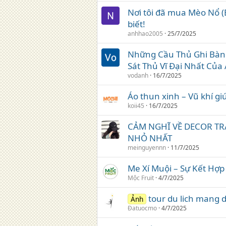
Nơi tôi đã mua Mèo Nổ (
biết!
anhhao2005
25/7/2025
Những Cầu Thủ Ghi Bàn N
Sát Thủ Vĩ Đại Nhất Của 
vodanh
16/7/2025
Áo thun xinh – Vũ khí 
koii45
16/7/2025
CẢM NGHĨ VỀ DECOR TR
NHỎ NHẤT
meinguyennn
11/7/2025
Me Xí Muội – Sự Kết Hợp
Mộc Fruit
4/7/2025
tour du lich mang 
Ảnh
Đatuocmo
4/7/2025