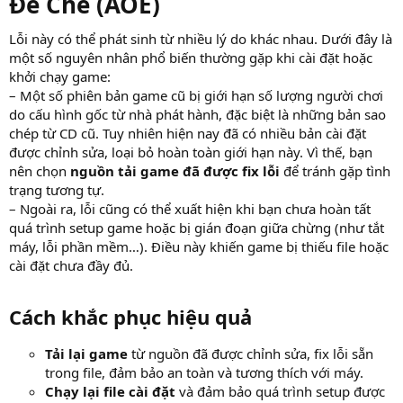
Đế Chế (AOE)
:
Lỗi này có thể phát sinh từ nhiều lý do khác nhau. Dưới đây là
một số nguyên nhân phổ biến thường gặp khi cài đặt hoặc
khởi chạy game:
– Một số phiên bản game cũ bị giới hạn số lượng người chơi
do cấu hình gốc từ nhà phát hành, đặc biệt là những bản sao
chép từ CD cũ. Tuy nhiên hiện nay đã có nhiều bản cài đặt
được chỉnh sửa, loại bỏ hoàn toàn giới hạn này. Vì thế, bạn
nên chọn
nguồn tải game đã được fix lỗi
để tránh gặp tình
trạng tương tự.
– Ngoài ra, lỗi cũng có thể xuất hiện khi bạn chưa hoàn tất
quá trình setup game hoặc bị gián đoạn giữa chừng (như tắt
máy, lỗi phần mềm…). Điều này khiến game bị thiếu file hoặc
cài đặt chưa đầy đủ.
Cách khắc phục hiệu quả
Tải lại game
từ nguồn đã được chỉnh sửa, fix lỗi sẵn
trong file, đảm bảo an toàn và tương thích với máy.
Chạy lại file cài đặt
và đảm bảo quá trình setup được