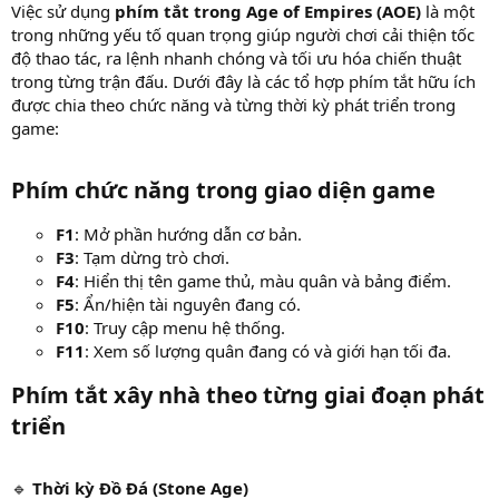
Việc sử dụng
phím tắt trong Age of Empires (AOE)
là một
trong những yếu tố quan trọng giúp người chơi cải thiện tốc
độ thao tác, ra lệnh nhanh chóng và tối ưu hóa chiến thuật
trong từng trận đấu. Dưới đây là các tổ hợp phím tắt hữu ích
được chia theo chức năng và từng thời kỳ phát triển trong
game:
Phím chức năng trong giao diện game
F1
: Mở phần hướng dẫn cơ bản.
F3
: Tạm dừng trò chơi.
F4
: Hiển thị tên game thủ, màu quân và bảng điểm.
F5
: Ẩn/hiện tài nguyên đang có.
F10
: Truy cập menu hệ thống.
F11
: Xem số lượng quân đang có và giới hạn tối đa.
Phím tắt xây nhà theo từng giai đoạn phát
triển
🔹
Thời kỳ Đồ Đá (Stone Age)