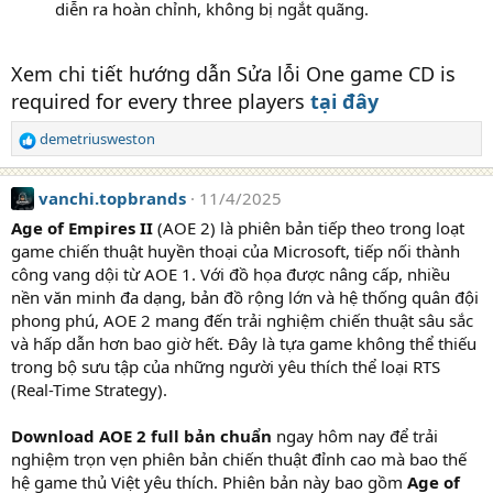
diễn ra hoàn chỉnh, không bị ngắt quãng.
Xem chi tiết hướng dẫn Sửa lỗi One game CD is
required for every three players
tại đây
demetriusweston
R
e
a
vanchi.topbrands
11/4/2025
c
t
Age of Empires II
(AOE 2) là phiên bản tiếp theo trong loạt
i
game chiến thuật huyền thoại của Microsoft, tiếp nối thành
o
công vang dội từ AOE 1. Với đồ họa được nâng cấp, nhiều
n
nền văn minh đa dạng, bản đồ rộng lớn và hệ thống quân đội
s
phong phú, AOE 2 mang đến trải nghiệm chiến thuật sâu sắc
:
và hấp dẫn hơn bao giờ hết. Đây là tựa game không thể thiếu
trong bộ sưu tập của những người yêu thích thể loại RTS
(Real-Time Strategy).
Download AOE 2 full bản chuẩn
ngay hôm nay để trải
nghiệm trọn vẹn phiên bản chiến thuật đỉnh cao mà bao thế
hệ game thủ Việt yêu thích. Phiên bản này bao gồm
Age of