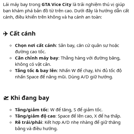
Lái máy bay trong
GTA Vice City
là trải nghiệm thú vị giúp
bạn khám phá bản đồ từ trên cao. Dưới đây là hướng dẫn cất
cánh, điều khiển trên không và hạ cánh an toàn:
✈️
Cất cánh
Chọn nơi cất cánh
: Sân bay, căn cứ quân sự hoặc
đường cao tốc.
Căn chỉnh máy bay
: Thẳng hàng với đường băng,
không có vật cản.
Tăng tốc & bay lên
: Nhấn W để chạy, khi đủ tốc độ
nhấn Space để nâng mũi. Dùng A/D giữ hướng.
🛫 Khi đang bay​
Tăng/giảm tốc
: W để tăng, S để giảm tốc.
Tăng/giảm độ cao
: Space để lên cao, X để hạ thấp.
Rẽ trái/phải
: Kết hợp A/D nhẹ nhàng để giữ thăng
bằng và điều hướng.