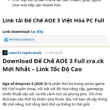
chơi mới tiếp cận nhanh hơn.
Link tải Đế Chế AOE 3 Việt Hóa PC Full
Link download
tại đây
demetriusweston
R
e
a
vanchi.topbrands
11/4/2025
c
t
Download Đế Chế AOE 3 Full cra.ck
i
Mới Nhất – Link Tốc Độ Cao
o
n
s
:
Age of Empires 3 (AOE 3)
là phần thứ ba trong series game
Đế Chế huyền thoại, nổi bật với đồ họa nâng cấp, gameplay
chiến thuật sâu sắc và bối cảnh lịch sử phong phú. Trò chơi
đưa bạn vào thời kỳ khám phá thuộc địa, nơi bạn sẽ xây dựng
đế chế riêng, mở rộng lãnh thổ và thống trị thế giới.