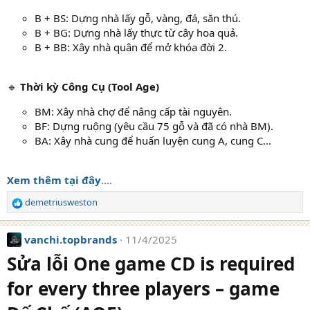
B + BS: Dựng nhà lấy gỗ, vàng, đá, săn thú.
B + BG: Dựng nhà lấy thực từ cây hoa quả.
B + BB: Xây nhà quân để mở khóa đời 2.
🔹
Thời kỳ Công Cụ (Tool Age)
BM: Xây nhà chợ để nâng cấp tài nguyên.
BF: Dựng ruộng (yêu cầu 75 gỗ và đã có nhà BM).
BA: Xây nhà cung để huấn luyện cung A, cung C…
Xem thêm tại đây
....
demetriusweston
R
e
a
vanchi.topbrands
11/4/2025
c
t
Sửa lỗi One game CD is required
i
o
for every three players – game
n
s