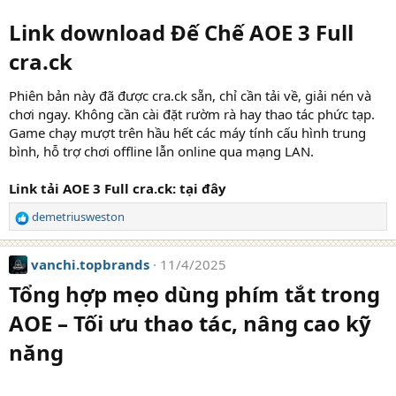
Link download Đế Chế AOE 3 Full
cra.ck
Phiên bản này đã được cra.ck sẵn, chỉ cần tải về, giải nén và
chơi ngay. Không cần cài đặt rườm rà hay thao tác phức tạp.
Game chạy mượt trên hầu hết các máy tính cấu hình trung
bình, hỗ trợ chơi offline lẫn online qua mạng LAN.
Link tải AOE 3 Full cra.ck:
tại đây
demetriusweston
R
e
a
vanchi.topbrands
11/4/2025
c
t
Tổng hợp mẹo dùng phím tắt trong
i
AOE – Tối ưu thao tác, nâng cao kỹ
o
n
năng
s
: