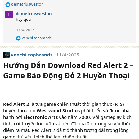
demetriusweston
R
e
demetriusweston
a
hay quá
c
t
11/4/2025
i
vanchi.topbrands
o
R
e
n
a
s
vanchi.topbrands
11/4/2025
c
:
t
Hướng Dẫn Download Red Alert 2 –
i
o
Game Báo Động Đỏ 2 Huyền Thoại
n
s
:
Red Alert 2
là tựa game chiến thuật thời gian thực (RTS)
huyền thoại do
Westwood Studios
phát triển và được phát
hành bởi
Electronic Arts
vào năm 2000. Với gameplay kịch
tính, cốt truyện lôi cuốn và nền đồ họa ấn tượng so với thời
điểm ra mắt, Red Alert 2 đã trở thành tượng đài trong lòng
game thủ yêu thích thể loại chiến thuật.