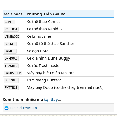
Mã Cheat
Phương Tiện Gọi Ra
Xe thể thao Comet
COMET
Xe thể thao Rapid GT
RAPIDGT
Xe Limousine
VINEWOOD
Xe mô tô thể thao Sanchez
ROCKET
Xe đạp BMX
BANDIT
Xe địa hình Dune Buggy
OFFROAD
Xe rác Trashmaster
TRASHED
Máy bay biểu diễn Mallard
BARNSTORM
Trực thăng Buzzard
BUZZOFF
Máy bay Dodo (có thể chạy trên mặt nước)
EXTINCT
Xem thêm nhiều mã
tại đây
...
demetriusweston
R
e