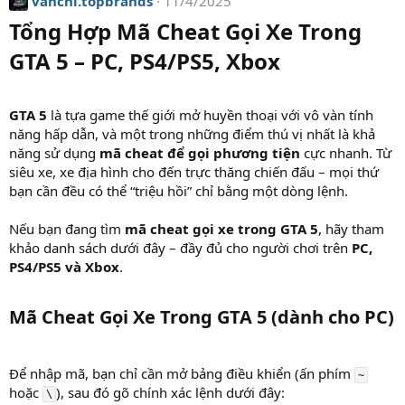
vanchi.topbrands
11/4/2025
c
t
Tổng Hợp Mã Cheat Gọi Xe Trong
i
GTA 5 – PC, PS4/PS5, Xbox
o
n
s
:
GTA 5
là tựa game thế giới mở huyền thoại với vô vàn tính
năng hấp dẫn, và một trong những điểm thú vị nhất là khả
năng sử dụng
mã cheat để gọi phương tiện
cực nhanh. Từ
siêu xe, xe địa hình cho đến trực thăng chiến đấu – mọi thứ
bạn cần đều có thể “triệu hồi” chỉ bằng một dòng lệnh.
Nếu bạn đang tìm
mã cheat gọi xe trong GTA 5
, hãy tham
khảo danh sách dưới đây – đầy đủ cho người chơi trên
PC,
PS4/PS5 và Xbox
.
Mã Cheat Gọi Xe Trong GTA 5 (dành cho PC)
Để nhập mã, bạn chỉ cần mở bảng điều khiển (ấn phím
~
hoặc
), sau đó gõ chính xác lệnh dưới đây:
\