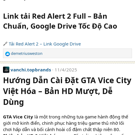
Link tải Red Alert 2 Full – Bản
Chuẩn, Google Drive Tốc Độ Cao
🔗
Tải Red Alert 2 – Link Google Drive
demetriusweston
R
e
a
vanchi.topbrands
11/4/2025
c
t
Hướng Dẫn Cài Đặt GTA Vice City
i
o
Việt Hóa – Bản HD Mượt, Dễ
n
s
Dùng
:
GTA Vice City
là một trong những tựa game hành động thế
giới mở kinh điển, chinh phục hàng triệu game thủ nhờ lối
chơi hấp dẫn và bối cảnh hoài cổ đậm chất thập niên 80.