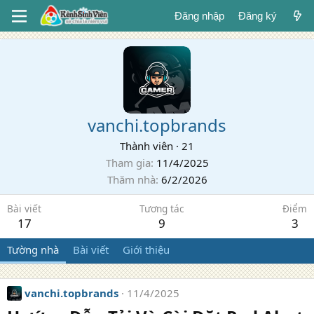
Đăng nhập
Đăng ký
vanchi.topbrands
Thành viên
·
21
Tham gia
11/4/2025
Thăm nhà
6/2/2026
Bài viết
Tương tác
Điểm
17
9
3
Tường nhà
Bài viết
Giới thiệu
vanchi.topbrands
11/4/2025