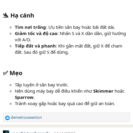
🛬 Hạ cánh​
Tìm nơi trống
: Ưu tiên sân bay hoặc bãi đất dài.
Giảm tốc và độ cao
: Nhấn S và X dần dần, giữ hướng
với A/D.
Tiếp đất và phanh
: Khi gần mặt đất, giữ X để chạm
đất. Sau đó giữ S để dừng.
✅ Mẹo​
Tập luyện ở sân bay trước.
Nên dùng máy bay dễ điều khiển như
Skimmer
hoặc
Sparrow
.
Tránh xoay gấp hoặc bay quá cao để giữ an toàn.
demetriusweston
R
e
a