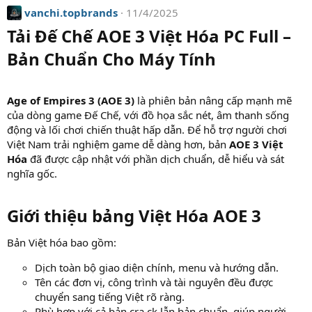
a
vanchi.topbrands
11/4/2025
c
t
Tải Đế Chế AOE 3 Việt Hóa PC Full –
i
Bản Chuẩn Cho Máy Tính
o
n
s
:
Age of Empires 3 (AOE 3)
là phiên bản nâng cấp mạnh mẽ
của dòng game Đế Chế, với đồ họa sắc nét, âm thanh sống
động và lối chơi chiến thuật hấp dẫn. Để hỗ trợ người chơi
Việt Nam trải nghiệm game dễ dàng hơn, bản
AOE 3 Việt
Hóa
đã được cập nhật với phần dịch chuẩn, dễ hiểu và sát
nghĩa gốc.
Giới thiệu bảng Việt Hóa AOE 3
Bản Việt hóa bao gồm:
Dịch toàn bộ giao diện chính, menu và hướng dẫn.
Tên các đơn vị, công trình và tài nguyên đều được
chuyển sang tiếng Việt rõ ràng.
Phù hợp với cả bản cra.ck lẫn bản chuẩn, giúp người