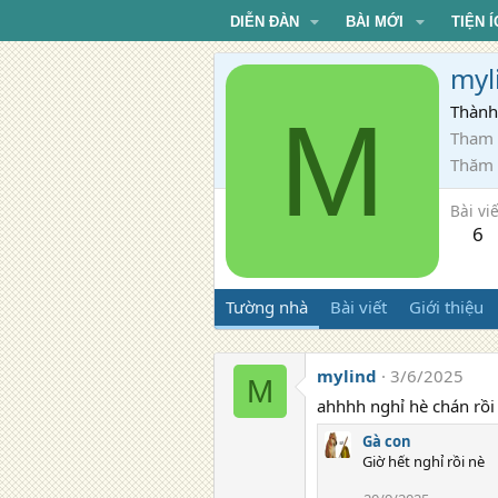
DIỄN ĐÀN
BÀI MỚI
TIỆN Í
myl
M
Thành
Tham 
Thăm
Bài viế
6
Tường nhà
Bài viết
Giới thiệu
mylind
3/6/2025
M
ahhhh nghỉ hè chán rồi
Gà con
Giờ hết nghỉ rồi nè