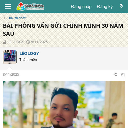
Đăng nhập
Đăng ký
Xả "xì chét"
BÀI PHỎNG VẤN GỬI CHÍNH MÌNH 30 NĂM
SAU
T
N
LÊOLOGY
8/11/2025
á
g
c
à
LÊOLOGY
g
y
Thành viên
i
đ
ả
ă
n
8/11/2025
#1
g