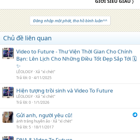
GIỚI SIÊU GIÀU 〉
Đăng nhập một phát, tha hồ bình luận^^
Chủ đề liên quan
Video to Future - Thư Viện Thời Gian Cho Chính
Bạn: Lên Lịch Cho Những Điều Tốt Đẹp Sắp Tới 🗓️
✨
LÊOLOGY
Xả "xì chét"
Trả lời
0
4/11/2025
Hiện tượng trồi sinh và Video To Future
LÊOLOGY
Xả "xì chét"
Trả lời
0
1/1/2026
Gửi anh, người yêu cũ!
ánh trăng huyền ảo
Xả "xì chét"
Trả lời
5
18/11/2017
DNA & Video To Future