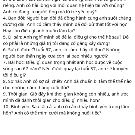
riêng. Anh có hài lòng với mối quan hệ hiện tại với chúng?
Anh có đang là người ông mà lũ trẻ yêu quý?
4. Bạn đời: Người bạn đời đã đồng hành cùng anh suốt chặng
đường dài. Anh có cảm thấy mình đã đối xử thật tốt với họ?
Hay còn điều gì anh muốn làm lại?
5. Di sản: Anh nghĩ mình sẽ để lại điều gì cho thế hệ sau? Đó
có phải là những giá trị tôi đang cố gắng xây dựng?
6. Sự cô đơn: Ở tuổi 67, anh có cảm thấy cô đơn? Những
người bạn thân ngày xưa còn lại bao nhiêu người?
7. Bài học: Điều gì quan trọng nhất anh học được về cuộc
sống sau 67 năm? Nếu được quay lại tuổi 37, anh sẽ khuyên
tôi điều gì?
8. Sợ hãi: Anh có sợ cái chết? Anh đã chuẩn bị tâm thế thế nào
cho những năm tháng cuối đời?
9. Thời gian: Giờ đây khi thời gian không còn nhiều, anh ước
mình đã dành thời gian cho điều gì nhiều hơn?
10. Bình yên: Sau tất cả, anh có cảm thấy bình yên trong tâm
hồn? Anh có thể mỉm cười mà không nuối tiếc?
---