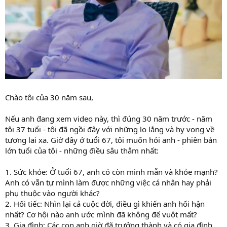
Chào tôi của 30 năm sau,
Nếu anh đang xem video này, thì đúng 30 năm trước - năm
tôi 37 tuổi - tôi đã ngồi đây với những lo lắng và hy vọng về
tương lai xa. Giờ đây ở tuổi 67, tôi muốn hỏi anh - phiên bản
lớn tuổi của tôi - những điều sâu thẳm nhất:
1. Sức khỏe: Ở tuổi 67, anh có còn minh mẫn và khỏe mạnh?
Anh có vẫn tự mình làm được những việc cá nhân hay phải
phụ thuộc vào người khác?
2. Hối tiếc: Nhìn lại cả cuộc đời, điều gì khiến anh hối hận
nhất? Cơ hội nào anh ước mình đã không để vuột mất?
3. Gia đình: Các con anh giờ đã trưởng thành và có gia đình