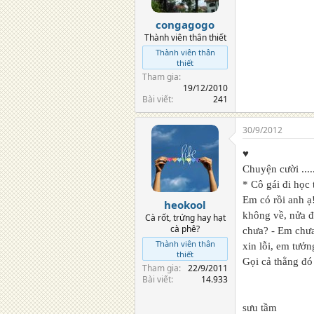
s
:
congagogo
Thành viên thân thiết
Thành viên thân
thiết
Tham gia
19/12/2010
Bài viết
241
30/9/2012
♥
Chuyện cười ....
* Cô gái đi học
Em có rồi anh ạ
heokool
không về, nửa đ
Cà rốt, trứng hay hạt
cà phê?
chưa? - Em chưa
Thành viên thân
xin lỗi, em tưởn
thiết
Gọi cả thằng đó
Tham gia
22/9/2011
Bài viết
14.933
sưu tầm