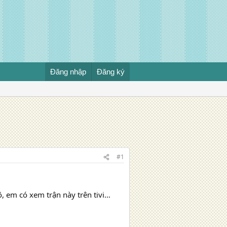
Đăng nhập
Đăng ký
#1
, em có xem trận này trên tivi…