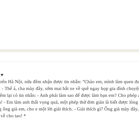
.♥
 trên Hà Nội, nửa đêm nhận được tin nhắn: "Chào em, mình làm quen 
! - Thế á, cha mày đây, sớm mai bắt xe về quê ngay họp gia đình chuy
êm lại có tin nhắn: - Anh phải làm sao để được làm bạn em? Cho phép
! - Em làm anh thất vọng quá, một phép thử đơn giản là biết được lòng 
g ông già em, cho e một lời giải thích. - Giải thích gì? Ông già mày đâ
 về cho tao! *