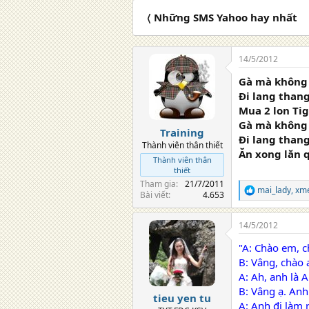
c
〈 Những SMS Yahoo hay nhất
t
i
o
n
14/5/2012
s
:
Gà mà không g
Đi lang thang
Mua 2 lon Ti
Gà mà không g
Training
Đi lang thang
Thành viên thân thiết
Ăn xong lăn q
Thành viên thân
thiết
Tham gia
21/7/2011
mai_lady
,
xm
R
Bài viết
4.653
e
a
14/5/2012
c
t
"A: Chào em, 
i
o
B: Vâng, chào a
n
A: Ah, anh là 
s
B: Vâng ạ. Anh
:
tieu yen tu
A: Anh đi làm 