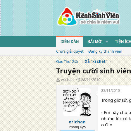
DIỄN ĐÀN
BÀI MỚI
TIỆN ÍC
Chưa giải quyết
Đăng ký thành viên
Góc Thư Giãn
Xả "xì chét"
Truyện cười sinh viê
T
N
erichan
28/11/2010
á
g
c
à
28/11/2010
g
y
Trong giờ sử, g
i
đ
ả
ă
n
- Em hãy cho b
g
nhưng lúc có k
erichan
o O o
Phong.Kyo