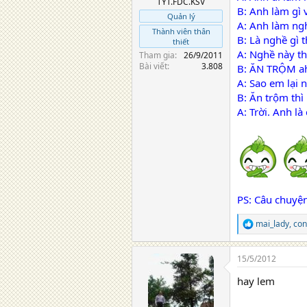
TYT.FDC.KSV
B: Anh làm gì 
Quản lý
A: Anh làm ngh
Thành viên thân
B: Là nghề gì t
thiết
A: Nghề này t
Tham gia
26/9/2011
Bài viết
3.808
B: ĂN TRỘM a
A: Sao em lại n
B: Ăn trộm thì
A: Trời. Anh là
PS: Câu chuyện
mai_lady
,
co
R
e
a
15/5/2012
c
t
hay lem
i
o
n