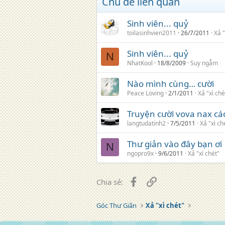
Chủ đề liên quan
Sinh viên... quỷ
toilasinhvien2011
26/7/2011
Xả "
Sinh viên... quỷ
N
NhatKool
18/8/2009
Suy ngẫm
Nào mình cùng… cười
Peace Loving
2/1/2011
Xả "xì ché
Truyện cười vova nax cá
langtudatinh2
7/5/2011
Xả "xì ch
Thư giản vào đây bạn ơi
N
ngopro9x
9/6/2011
Xả "xì chét"
Facebook
Liên kết
Chia sẻ:
Góc Thư Giãn
Xả "xì chét"