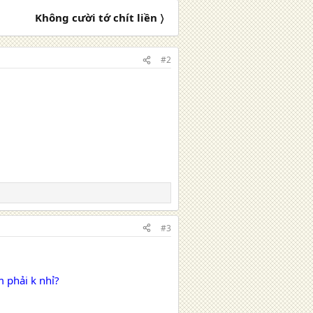
Không cười tớ chít liền 〉
#2
#3
m phải k nhỉ?