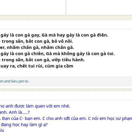
áy là con gà gay, Gà mà hay gáy là con gà điên.
 trong sân, bắt con gà, bỏ vô nồi.
ger, nhắm chân gà, nhắm chân gà.
áy là con gà chiên, Gà mà không gáy là con gà toi.
 trong sân, bắt con gà, ướp tiêu hành.
uay ra, chết tui rùi, cúm gia cầm
en
and
tieu yen tu
cho anh được làm quen với em nhé.
nh. Anh là.....?
A. Bạn của C- bạn em. C cho anh sđt của em. C nói em học sư phạ
 đang học hay làm gì ạ?
rồi