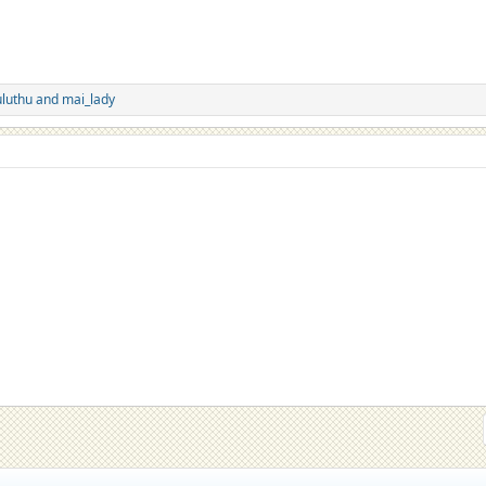
uluthu
and
mai_lady