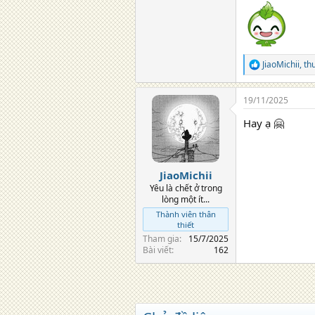
JiaoMichii
,
th
R
e
a
19/11/2025
c
t
Hay ạ 🤗
i
o
n
s
:
JiaoMichii
Yêu là chết ở trong
lòng một ít...
Thành viên thân
thiết
Tham gia
15/7/2025
Bài viết
162