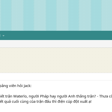
H
n
iảng viên hỏi Jack:
iết trận Waterlo, người Pháp hay người Anh thắng trận? - Thưa cô
ết quả cuối cùng của trận đấu thì điện cúp đột xuất ạ!