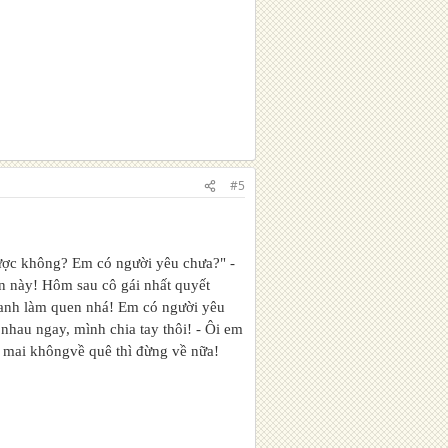
#5
được không? Em có người yêu chưa?" -
ện này! Hôm sau cô
gái nhất quyết
 anh làm quen nhá! Em có người yêu
nhau ngay, mình chia tay thôi! - Ôi em
y, mai khôngvề quê thì đừng về nữa!