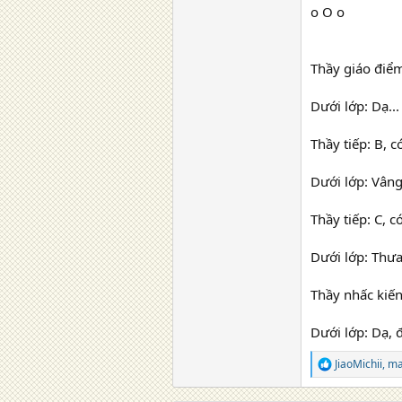
o O o
Thầy giáo điể
Dưới lớp: Dạ...
Thầy tiếp: B, 
Dưới lớp: Vâng.
Thầy tiếp: C, 
Dưới lớp: Thưa
Thầy nhấc kiến
Dưới lớp: Dạ, 
JiaoMichii
,
ma
R
e
a