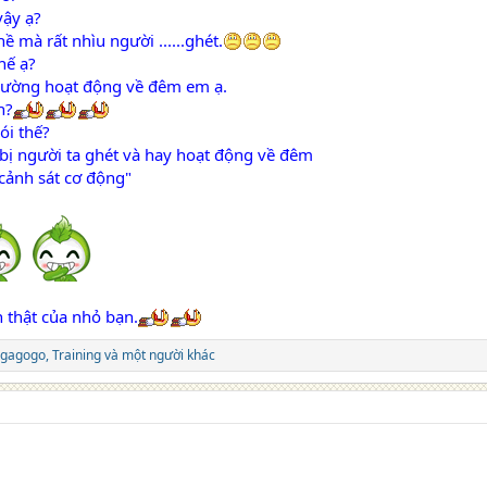
vậy ạ?
ề mà rất nhìu người ......ghét.
hế ạ?
hường hoạt động về đêm em ạ.
h?
ói thế?
 bị người ta ghét và hay hoạt động về đêm
 cảnh sát cơ động"
 thật của nhỏ bạn.
ngagogo
,
Training
và một người khác