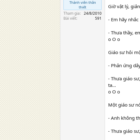
Thành viên thân
Giờ vật lý, giả
thiết
Tham gia
24/8/2010
Bài viết
591
- Em hãy nhắc 
- Thưa thầy, e
o O o
Giáo sư hỏi mộ
- Phản ứng dây
- Thưa giáo sư
ta...
o O o
Một giáo sư nó
- Anh không th
- Thưa giáo sư,