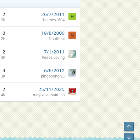
2
26/7/2011
H
2K
holmes1804
0
18/8/2009
N
2K
NhatKool
2
7/1/2011
3K
Peace Loving
4
6/6/2012
3K
pingpoong.96
2
25/11/2025
4K
maycatvaihaiminh
Top
Bot