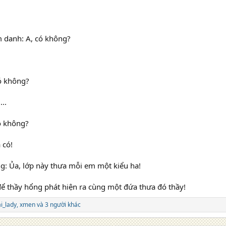
m danh: A, có không?
có không?
..
có không?
 có!
g: Ủa, lớp này thưa mỗi em một kiểu ha!
để thầy hổng phát hiện ra cùng một đứa thưa đó thầy!
i_lady
,
xmen
và 3 người khác