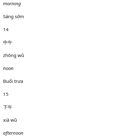
morning
Sáng sớm
14
中午
zhōng wǔ
noon
Buổi trưa
15
下午
xià wǔ
afternoon