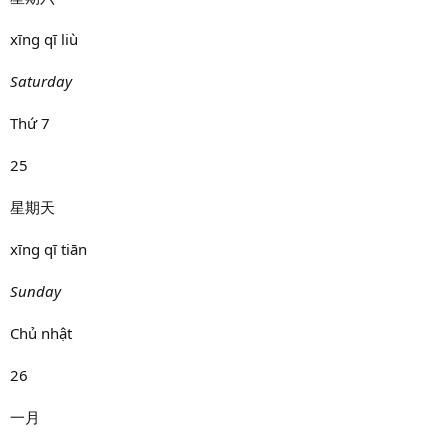
xīng qī liù
Saturday
Thứ 7
25
星期天
xīng qī tiān
Sunday
Chủ nhật
26
一月