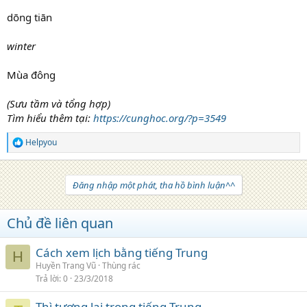
dōng tiān
winter
Mùa đông
(Sưu tầm và tổng hợp)
Tìm hiểu thêm tại:
https://cunghoc.org/?p=3549
Helpyou
R
e
a
c
Đăng nhập một phát, tha hồ bình luận^^
t
i
o
Chủ đề liên quan
n
s
:
Cách xem lịch bằng tiếng Trung
H
Huyền Trang Vũ
Thùng rác
Trả lời
0
23/3/2018
Thì tương lai trong tiếng Trung