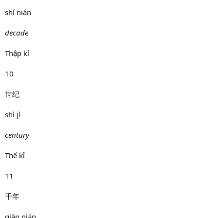
shí nián
decade
Thập kỉ
10
世纪
shì jì
century
Thế kỉ
11
千年
qiān nián