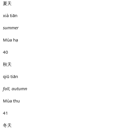
夏天
xià tiān
summer
Mùa hạ
40
秋天
qiū tiān
fall, autumn
Mùa thu
41
冬天