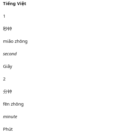
Tiếng Việt
1
秒钟
miǎo zhōng
second
Giây
2
分钟
fēn zhōng
minute
Phút