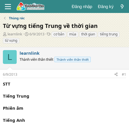
Đăng nhập
Đăng ký
Thùng rác
Từ vựng tiếng Trung về thời gian
T
N
T
learnlink
6/9/2013
cơ bản
mùa
thời gian
tiếng trung
á
g
ừ
từ vựng
c
à
k
g
y
h
learnlink
i
đ
ó
L
ả
Thành viên thân thiết
ă
a
Thành viên thân thiết
n
g
6/9/2013
#1
STT
Tiếng Trung
Phiên âm
Tiếng Anh