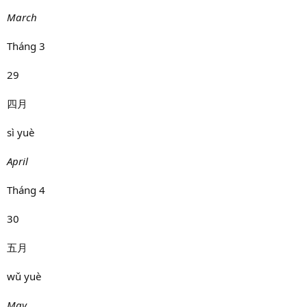
March
Tháng 3
29
四月
sì yuè
April
Tháng 4
30
五月
wǔ yuè
May