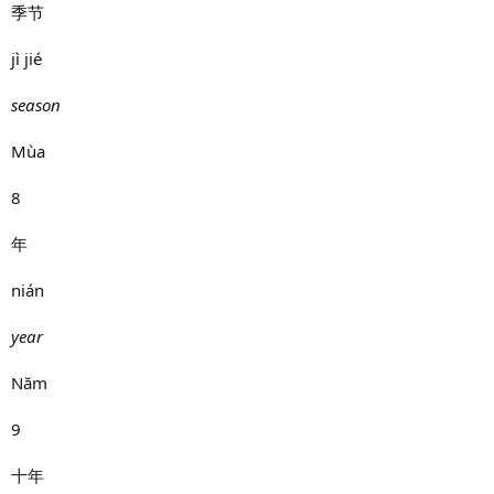
季节
jì jié
season
Mùa
8
年
nián
year
Năm
9
十年