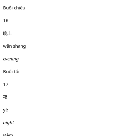
Buổi chiều
16
晚上
wǎn shang
evening
Buổi tối
17
夜
yè
night
Đêm