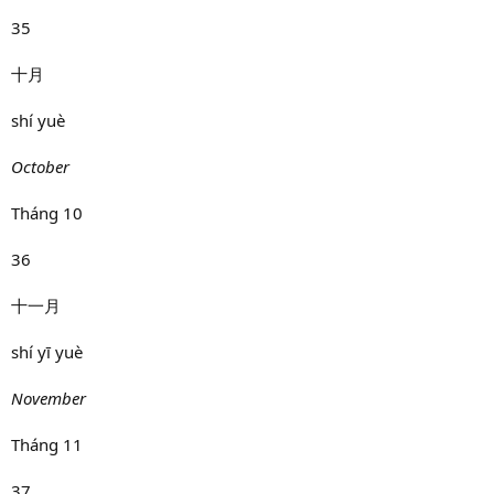
35
十月
shí yuè
October
Tháng 10
36
十一月
shí yī yuè
November
Tháng 11
37