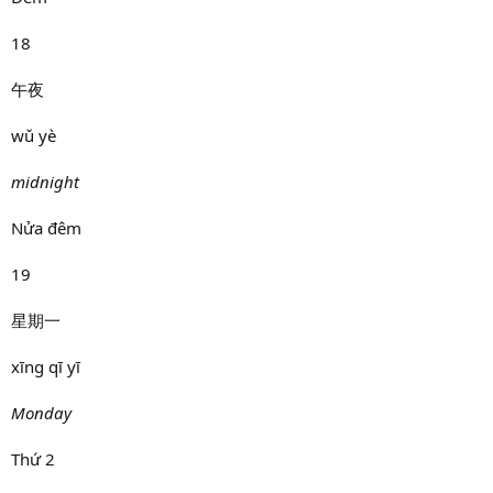
18
午夜
wǔ yè
midnight
Nửa đêm
19
星期一
xīng qī yī
Monday
Thứ 2