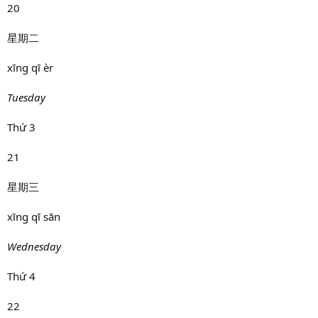
20
星期二
xīng qī èr
Tuesday
Thứ 3
21
星期三
xīng qī sān
Wednesday
Thứ 4
22