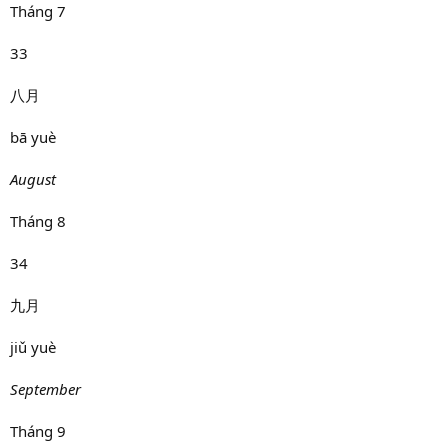
Tháng 7
33
八月
bā yuè
August
Tháng 8
34
九月
jiǔ yuè
September
Tháng 9