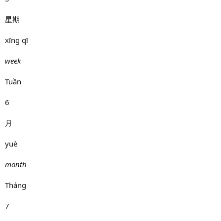
星期
xīng qī
week
Tuần
6
月
yuè
month
Tháng
7