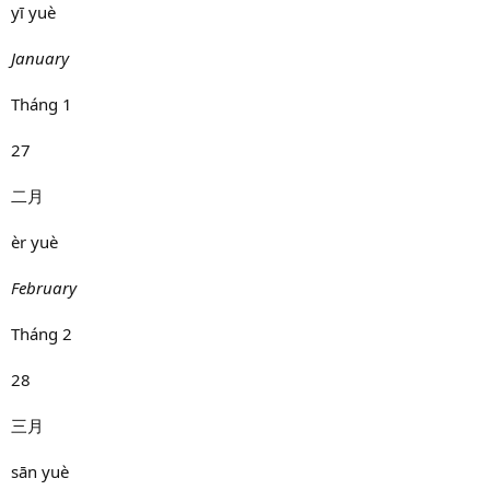
yī yuè
January
Tháng 1
27
二月
èr yuè
February
Tháng 2
28
三月
sān yuè