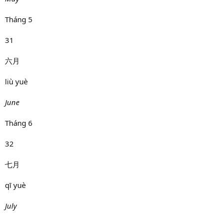
Tháng 5
31
六月
liù yuè
June
Tháng 6
32
七月
qī yuè
July