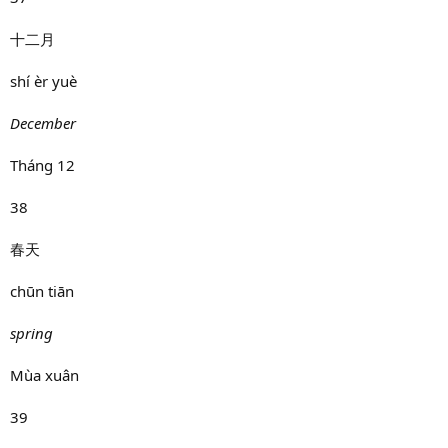
十二月
shí èr yuè
December
Tháng 12
38
春天
chūn tiān
spring
Mùa xuân
39