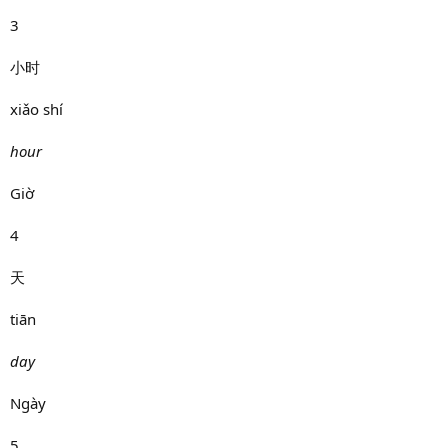
3
小时
xiǎo shí
hour
Giờ
4
天
tiān
day
Ngày
5