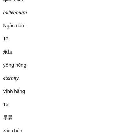
millennium
Ngàn năm
12
永恒
yǒng héng
eternity
Vĩnh hằng
13
早晨
zǎo chén