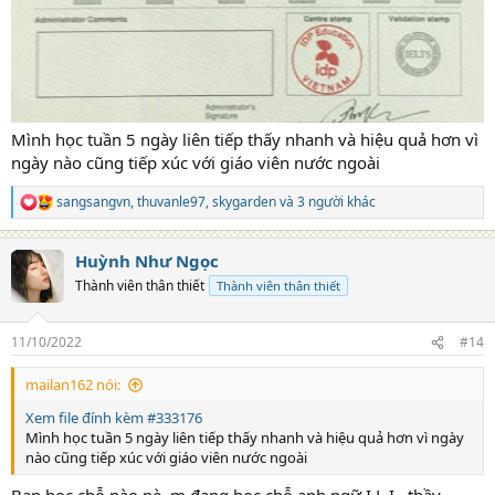
- Lớp chuyên luyện thi IELTS.
- Đạt điểm cao trong thời gian ngắn
- Lớp chuyên Anh văn giao tiếp.
Mình học tuần 5 ngày liên tiếp thấy nhanh và hiệu quả hơn vì
ngày nào cũng tiếp xúc với giáo viên nước ngoài
- Lớp nói trước công chúng.
sangsangvn
,
thuvanle97
,
skygarden
và 3 người khác
R
e
- Lớp luyện phát âm.
a
Huỳnh Như Ngọc
c
t
- Tiếng anh thiếu nhi.
Thành viên thân thiết
Thành viên thân thiết
i
o
n
- Lớp nhỏ, tối đa 15 học viên/lớp.
11/10/2022
#14
s
:
mailan162 nói:
- Học phí thấp.
Xem file đính kèm #333176
Mình học tuần 5 ngày liên tiếp thấy nhanh và hiệu quả hơn vì ngày
Tại I LI, chúng tôi sẽ giúp bạn đến với một
nào cũng tiếp xúc với giáo viên nước ngoài
tương lai tươi sáng hơn.
Bạn học chỗ nào nè, m đang học chỗ anh ngữ I L I , thầy