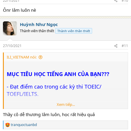
22/1/2021
#10
Ônr lắm luôn nè
Huỳnh Như Ngọc
Thành viên thân thiết
Thành viên thân thiết
27/10/2021
#11
ILI_VIETNAM nói:
MỤC TIÊU HỌC TIẾNG ANH CỦA BẠN???
- Đạt điểm cao trong các kỳ thi TOEIC/
TOEFL/IELTS.
Xem tiếp...
- Bạn muốn cơ hội thăng tiến trong công việc
Thầy cô dễ thương lắm luôn, học rất hiệu quả
cao hơn.
tranquoctuanbd
R
- Có công việc với mức lương hấp dẫn tại các