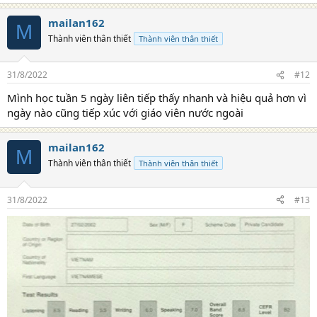
e
a
công ty trong và ngoài nước.
mailan162
c
M
t
Thành viên thân thiết
Thành viên thân thiết
i
- Giao tiếp tốt trong môi trường tiếng Anh.
o
n
31/8/2022
#12
s
- Muốn đi du học hay du lịch mọi nơi trên thế
:
Mình học tuần 5 ngày liên tiếp thấy nhanh và hiệu quả hơn vì
giới
ngày nào cũng tiếp xúc với giáo viên nước ngoài
Học tiếng Anh tại I LI, với những điểm khác
mailan162
biệt sẽ giúp bạn đạt được những mục tiêu
M
Thành viên thân thiết
Thành viên thân thiết
của mình:
- 100% giáo viên nước ngoài.
31/8/2022
#13
- Giáo viên có 1 trong 3 chứng chỉ dạy tiếng
Anh Quốc tế (CELTA, TESOL, CTBE).
- Giáo trình học hiệu quả.