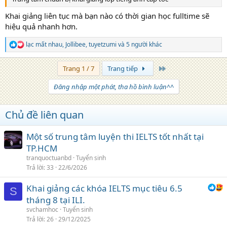
Khai giảng liên tục mà bạn nào có thời gian học fulltime sẽ
hiệu quả nhanh hơn.
lạc mất nhau
,
Jollibee
,
tuyetzumi
và 5 người khác
R
e
a
Trang cuối
Trang 1 / 7
Trang tiếp
c
t
Đăng nhập một phát, tha hồ bình luận^^
i
o
n
Chủ đề liên quan
s
:
Một số trung tâm luyện thi IELTS tốt nhất tại
TP.HCM
tranquoctuanbd
Tuyển sinh
Trả lời
33
22/6/2026
Khai giảng các khóa IELTS mục tiêu 6.5
S
tháng 8 tại ILI.
svchamhoc
Tuyển sinh
Trả lời
26
29/12/2025