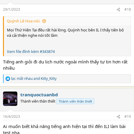
o
n
29/1/2023
#18
s
:
Quỳnh Lê Hoa nói:
Mọi Thứ Hiện Tại đều rất hài lòng. Quỳnh học bên IL I thấy tiên bộ
và cải thiện nghe nói tốt lắm
Xem file đính kèm #343874
Tiếng anh giỏi đi du lịch nước ngoài mình thấy tự tin hơn rất
nhiều
lạc mất nhau
and
Kitty_Kitty
R
e
a
tranquoctuanbd
c
t
Thành viên thân thiết
Thành viên thân thiết
i
o
n
16/4/2023
#19
s
:
Ai muốn biết khả năng tiếng anh hiện tại thì đến ILI làm bài
test nha