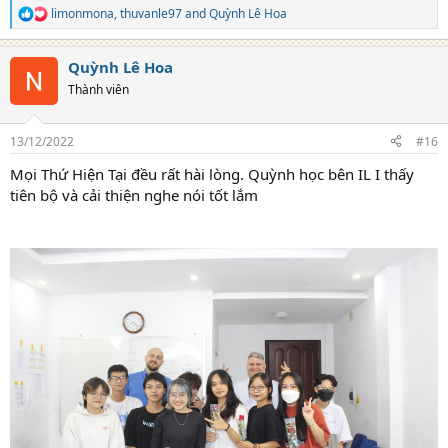
limonmona
,
thuvanle97
and
Quỳnh Lê Hoa
R
e
a
Quỳnh Lê Hoa
c
t
Thành viên
i
o
n
13/12/2022
#16
s
:
Mọi Thứ Hiện Tại đều rất hài lòng. Quỳnh học bên IL I thấy
tiên bộ và cải thiện nghe nói tốt lắm