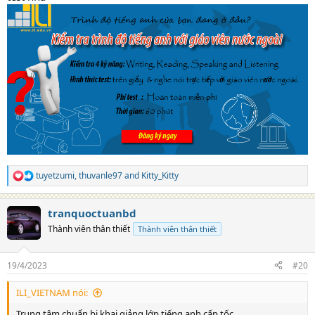
tuyetzumi
,
thuvanle97
and
Kitty_Kitty
R
e
a
tranquoctuanbd
c
t
Thành viên thân thiết
Thành viên thân thiết
i
o
n
19/4/2023
#20
s
:
ILI_VIETNAM nói:
Trung tâm chuẩn bị khai giảng lớp tiếng anh cấp tốc