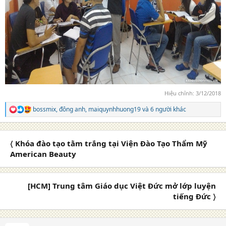
Hiệu chỉnh:
3/12/2018
bossmix
,
đông anh
,
maiquynhhuong19
và 6 người khác
R
e
a
c
〈 Khóa đào tạo tằm trắng tại Viện Đào Tạo Thẩm Mỹ
t
i
American Beauty
o
n
s
[HCM] Trung tâm Giáo dục Việt Đức mở lớp luyện
:
tiếng Đức 〉