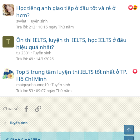
Học tiếng anh giao tiếp ở đâu tốt và rẻ ở
hcm?
svviet
Tuyển sinh
Trả lời
212
10:15 ngày Thứ năm
Ôn thi IELTS, luyện thi IELTS, học IELTS ở đâu
T
hiệu quả nhất?
tu_2301
Tuyển sinh
Trả lời
49
14/1/2026
Top 5 trung tâm luyện thi IELTS tốt nhất ở TP.
Hồ Chí Minh
maiquynhhuong19
Tuyển sinh
Trả lời
53
09:07 ngày Thứ năm
Facebook
Liên kết
Chia sẻ:
Tuyển sinh
Top