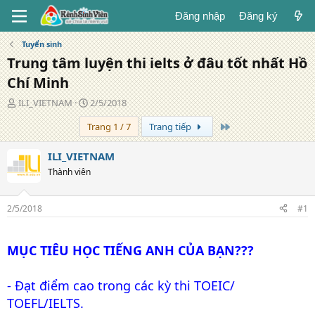
Đăng nhập
Đăng ký
Tuyển sinh
Trung tâm luyện thi ielts ở đâu tốt nhất Hồ
Chí Minh
T
N
ILI_VIETNAM
2/5/2018
á
g
Trang cuối
Trang 1 / 7
Trang tiếp
c
à
g
y
i
đ
ILI_VIETNAM
ả
ă
Thành viên
n
g
2/5/2018
#1
MỤC TIÊU HỌC TIẾNG ANH CỦA BẠN???
- Đạt điểm cao trong các kỳ thi TOEIC/
TOEFL/IELTS.