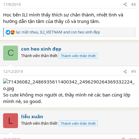
n
17/9/2019
#8
s
:
Học bên ILI mình thấy thích sự chân thành, nhiệt tình và
hướng dẫn tận tâm của thầy cô và trung tâm.
lạc mất nhau
,
ILI_VIETNAM
and
con heo xinh đẹp
R
e
a
con heo xinh đẹp
c
C
t
Thành viên thân thiết
Thành viên thân thiết
i
o
n
12/12/2019
#9
s
:
So cute không mọi người ơi, thầy mình nè các bạn cùng lớp
mình nè, so good.
liễu xuân
L
Thành viên thân thiết
Thành viên thân thiết