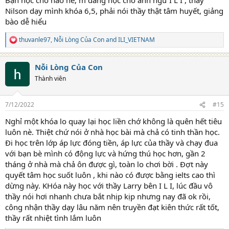
Nilson dạy mình khóa 6,5, phải nói thầy thật tâm huyết, giảng
ĐỊA CHỈ
bào dễ hiểu
thuvanle97
,
Nỗi Lòng Của Con
and
ILI_VIETNAM
TRUNG TÂM NGOẠI NGỮ I LI
R
e
a
20 khu C Trường Sơn, Phường 15, Quận 10,
Nỗi Lòng Của Con
c
t
HCM
Thành viên
i
o
n
7/12/2022
#15
s
:
Nghỉ một khóa lo quay lại học liền chớ không là quên hết tiêu
luôn nè. Thiệt chứ nói ở nhà học bài mà chả có tinh thần học.
Đi học trên lớp áp lực đóng tiền, áp lực của thầy và chạy đua
với bạn bè mình có động lực và hứng thú học hơn, gần 2
tháng ở nhà mà chả ôn được gì, toàn lo chơi bời . Đợt này
quyết tâm học suốt luôn , khi nào có được bằng ielts cao thì
dừng này. KHóa này học với thầy Larry bên I L I, lúc đầu vô
thầy nói hơi nhanh chưa bắt nhịp kịp nhưng nay đã ok rồi,
công nhận thầy dạy lâu năm nên truyền đạt kiên thức rất tốt,
thầy rất nhiệt tình lắm luôn