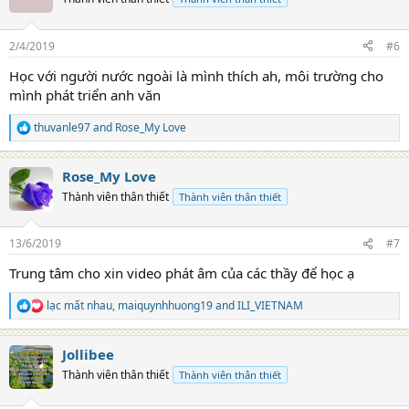
i
o
n
2/4/2019
#6
s
:
Học với người nước ngoài là mình thích ah, môi trường cho
mình phát triển anh văn
thuvanle97
and
Rose_My Love
R
e
a
Rose_My Love
c
t
Thành viên thân thiết
Thành viên thân thiết
i
o
n
13/6/2019
#7
s
:
Trung tâm cho xin video phát âm của các thầy để học ạ
lạc mất nhau
,
maiquynhhuong19
and
ILI_VIETNAM
R
e
a
Jollibee
c
t
Thành viên thân thiết
Thành viên thân thiết
i
o