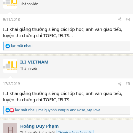
Thành viên
9/11/2018
#4
ILI khai giảng thường siêng các lớp học, anh văn giao tiếp,
luyện thi chứng chỉ TOEIC, IELTS...
lạc mất nhau
R
e
a
ILI_VIETNAM
c
t
Thành viên
i
o
n
17/2/2019
#5
s
:
ILI khai giảng thường siêng các lớp học, anh văn giao tiếp,
luyện thi chứng chỉ TOEIC, IELTS...
lạc mất nhau
,
maiquynhhuong19
and
Rose_My Love
R
e
a
Hoàng Duy Phạm
c
H
t
Thành viên thân thiết
Thành viên thân thiết