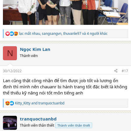
lạc mất nhau
,
sangsangvn
,
thuvanle97
và 4 người khác
R
e
a
Ngọc Kim Lan
c
N
t
Thành viên
i
o
n
30/12/2022
#17
s
:
Lan cũng thật công nhận để tìm được job tốt và lương ổn
định thì mình nên chauanr bị hành trang tốt đặc biết là không
thể thiếu kỹ năng nói tốt môn tiếng anh
Kitty_Kitty
and
tranquoctuanbd
R
e
a
tranquoctuanbd
c
t
Thành viên thân thiết
Thành viên thân thiết
i