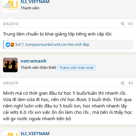
ILI_VIETNAM
Thành viên
8/8/2018
#2
Trung tâm chuẩn bị khai giảng lớp tiếng anh cấp tốc
Sol 7
,
tranquoctuanbd
and
con heo xinh đẹp
R
e
a
votramanh
c
t
Thành viên thân thiết
Thành viên thân thiết
i
o
n
9/8/2018
#3
s
:
Mình mà có thời gian đầu tư học 5 buổi/tuần thì nhanh rồi.
Vừa đi làm vừa đi học, nên chỉ học được 3 buổi thôi. Tính qua
năm nghỉ luôn việc đầu tư 5 buổi lun, học nhanh nhanh lấy
cái ielts 6.0 rồi xin việc ổn ổn làm cho rồi , mà bên ili thấy học
với gv nước ngoài nhanh tiến bộ
ILI_VIETNAM