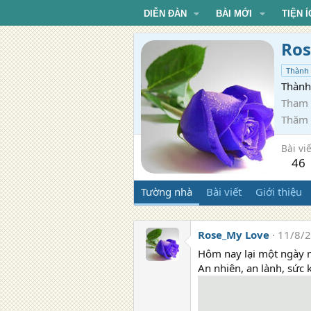
DIỄN ĐÀN
BÀI MỚI
TIỆN Í
Ros
Thành 
Thành 
Tham 
Thăm
Bài viế
46
Tường nhà
Bài viết
Giới thiệu
Rose_My Love
11/8/
Hôm nay lại một ngày m
An nhiên, an lành, sức 