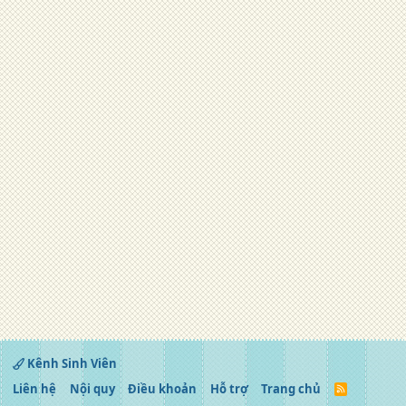
Kênh Sinh Viên
Liên hệ
Nội quy
Điều khoản
Hỗ trợ
Trang chủ
R
S