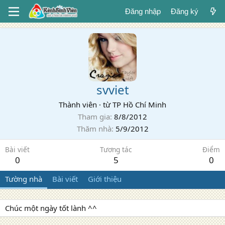
Đăng nhập
Đăng ký
svviet
Thành viên
·
từ
TP Hồ Chí Minh
Tham gia
8/8/2012
Thăm nhà
5/9/2012
Bài viết
Tương tác
Điểm
0
5
0
Tường nhà
Bài viết
Giới thiệu
Chúc một ngày tốt lành ^^