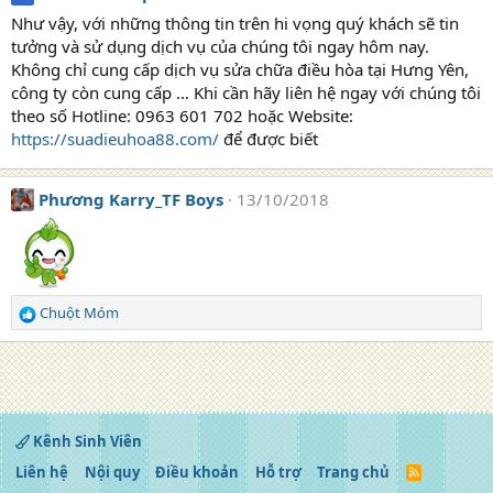
Như vậy, với những thông tin trên hi vọng quý khách sẽ tin
tưởng và sử dụng dịch vụ của chúng tôi ngay hôm nay.
Không chỉ cung cấp dịch vụ sửa chữa điều hòa tại Hưng Yên,
công ty còn cung cấp … Khi cần hãy liên hệ ngay với chúng tôi
theo số Hotline: 0963 601 702 hoặc Website:
https://suadieuhoa88.com/
để được biết
Phương Karry_TF Boys
13/10/2018
Chuột Móm
R
e
a
c
t
i
o
Kênh Sinh Viên
n
Liên hệ
Nội quy
Điều khoản
Hỗ trợ
Trang chủ
R
s
S