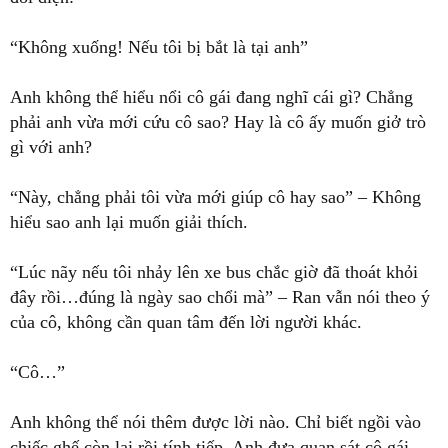
“Không xuống! Nếu tôi bị bắt là tại anh”
Anh không thể hiểu nổi cô gái đang nghĩ cái gì? Chẳng
phải anh vừa mới cứu cô sao? Hay là cô ấy muốn giở trò
gì với anh?
“Này, chẳng phải tôi vừa mới giúp cô hay sao” – Không
hiểu sao anh lại muốn giải thích.
“Lúc nãy nếu tôi nhảy lên xe bus chắc giờ đã thoát khỏi
đây rồi…đúng là ngày sao chổi mà” – Ran vẫn nói theo ý
của cô, không cần quan tâm đến lời người khác.
“Cô…”
Anh không thể nói thêm được lời nào. Chỉ biết ngồi vào
chiếc ghế còn lại rồi tính tiếp. Anh đưa quan sát cô gái