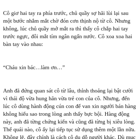
Cô giơ hai tay ra phía trước, chủ quầy sợ hãi lùi lại sau
một bước nhắm mắt chờ đón cơn thịnh nộ từ cô. Nhưng
không, lúc chủ quầy mở mắt ra thì thấy cô chắp hai tay
trước ngực, đôi mắt tím ngân ngấn nước. Cô xoa xoa hai
bàn tay vào nhau:
“Cháu xin bác…làm ơn…”
Anh đã đứng quan sát cô từ lâu, thỉnh thoảng lại bật cười
vì thái độ vừa hung hãn vừa trẻ con của cô. Nhưng, đến
lúc cô dùng hành động cún con để van xin người bán hàng
không hiểu sao trong lòng anh thấy bực bội. Hàng động
này, anh đã từng chứng kiến và cũng đã từng bị xiêu lòng.
Thế quái nào, cô ấy lại tiếp tục sử dụng thêm một lần nữa.
Không lẽ, đây chính là cách cô dụ dỗ người khác. Dù mục