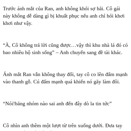
Trước ánh mắt của Ran, anh không khỏi sợ hãi. Cô gái
này không dễ dàng gì bị khuất phục nếu anh chỉ hỏi khơi
khơi như vậy.
“À, Cô không trả lời cũng được…vậy thì khu nhà lá đó có
bao nhiêu hộ sinh sống” – Anh chuyển sang đề tài khác.
Ánh mắt Ran vẫn không thay đổi, tay cô co lên đấm mạnh
vào thanh gỗ. Cú đấm mạnh quá khiến nó gãy làm đôi.
“Nói!băng nhóm nào sai anh đến đây dò la tin tức”
Cô nhìn anh thêm một lượt từ trên xuống dưới. Đưa tay