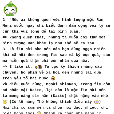
2. "Nếu ai không quen với hình tượng một Ran
Mori suốt ngày chỉ biết đánh đấm cộng với lý sự
cùn thì vui lòng để lại bình luận."
=> không quen thật, nhưng ta muốn coi thử một
hình tượng Ran khác lạ như thế sẽ ra sao
3. Là fic hài cho nên các bạn đừng ngạc nhiên
khi xã hội đen trong fic sao mà kỳ cục quá, sao
mà hiền quá thậm chí còn nhảm quá nữa.
=> I like it.
Ta cực kỳ thích những câu
chuyện, bộ phim về xã hội đen nhưng lại dựa
trên yếu tố hài hước
Và điều cuối cùng, ngoài ShinRan, trong fic còn
có nhân vật Kaito, lại còn là một fic hài nên
ta mong nàng dìm hắn (Kaito) thật nặng vào nhé
(Có lẽ nàng Thỏ không thích điều này
)
Mới chỉ có sum nên ta chưa nói được nhiều, chỉ
biết hóng thôi
Nhanh ra chap nhé nàng :x