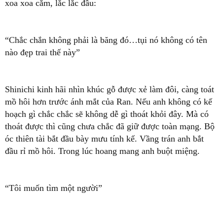
xoa xoa cằm, lắc lắc đầu:
“Chắc chắn không phải là băng đó…tụi nó không có tên
nào đẹp trai thế này”
Shinichi kinh hãi nhìn khúc gỗ được xẻ làm đôi, càng toát
mồ hôi hơn trước ánh mắt của Ran. Nếu anh không có kế
hoạch gì chắc chắc sẽ không dễ gì thoát khỏi đây. Mà có
thoát được thì cũng chưa chắc đã giữ được toàn mạng. Bộ
óc thiên tài bắt đầu bày mưu tính kế. Vầng trán anh bắt
đầu rỉ mồ hôi. Trong lúc hoang mang anh buột miệng.
“Tôi muốn tìm một người”