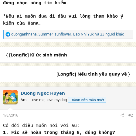
đừng nhọc công tìm kiếm.
*Nếu ai muốn đưa đi đâu vui lòng tham khảo ý
kiến của Hana.
duonganhnana
,
Summer_sunflower
,
Bao Nhi Yuki
và 23 người khác
R
e
a
c
〈 [Longfic] Kí ức sinh mệnh
t
i
o
n
[Longfic] Nếu tình yêu quay về 〉
s
:
Duong Ngoc Huyen
Ami - Love me, love my dog
Thành viên thân thiết
1/8/2016
#2
Có đôi điều muốn nói với au:
1. Fic sẽ hoàn trong tháng 8, đúng không?