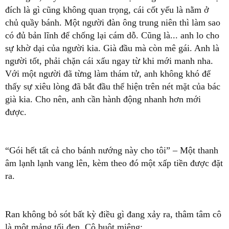
đích là gì cũng không quan trọng, cái cốt yếu là nằm ở
chủ quầy bánh. Một người đàn ông trung niên thì làm sao
có đủ bản lĩnh để chống lại cám dỗ. Cũng là... anh lo cho
sự khờ dại của người kia. Già đầu mà còn mê gái. Anh là
người tốt, phải chặn cái xấu ngay từ khi mới manh nha.
Với một người đã từng làm thám tử, anh không khó để
thấy sự xiêu lòng đã bắt đầu thể hiện trên nét mặt của bác
già kia. Cho nên, anh cần hành động nhanh hơn mới
được.
“Gói hết tất cả cho bánh nướng này cho tôi” – Một thanh
âm lạnh lạnh vang lên, kèm theo đó một xấp tiền được đặt
ra.
Ran không bỏ sót bất kỳ điều gì đang xảy ra, thâm tâm cô
là một mảng tối đen. Cô buột miệng: