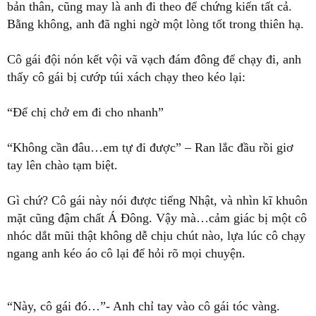
bản thân, cũng may là anh đi theo để chứng kiến tất cả.
Bằng không, anh đã nghi ngờ một lòng tốt trong thiên hạ.
Cô gái đội nón kết vội vã vạch đám đông để chạy đi, anh
thấy cô gái bị cướp túi xách chạy theo kéo lại:
“Để chị chở em đi cho nhanh”
“Không cần đâu…em tự đi được” – Ran lắc đầu rồi giơ
tay lên chào tạm biệt.
Gì chứ? Cô gái này nói được tiếng Nhật, và nhìn kĩ khuôn
mặt cũng đậm chất Á Đông. Vậy mà…cảm giác bị một cô
nhóc dắt mũi thật không dễ chịu chút nào, lựa lúc cô chạy
ngang anh kéo áo cô lại để hỏi rõ mọi chuyện.
“Này, cô gái đó…”- Anh chỉ tay vào cô gái tóc vàng.