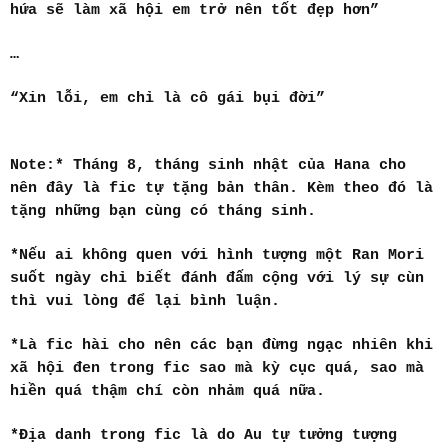
hứa sẽ làm xã hội em trở nên tốt đẹp hơn”
…
“Xin lỗi, em chỉ là cô gái bụi đời”
Note:* Tháng 8, tháng sinh nhật của Hana cho
nên đây là fic tự tặng bản thân. Kèm theo đó là
tặng những bạn cùng có tháng sinh.
*Nếu ai không quen với hình tượng một Ran Mori
suốt ngày chỉ biết đánh đấm cộng với lý sự cùn
thì vui lòng để lại bình luận.
*Là fic hài cho nên các bạn đừng ngạc nhiên khi
xã hội đen trong fic sao mà kỳ cục quá, sao mà
hiền quá thậm chí còn nhảm quá nữa.
*Địa danh trong fic là do Au tự tưởng tượng