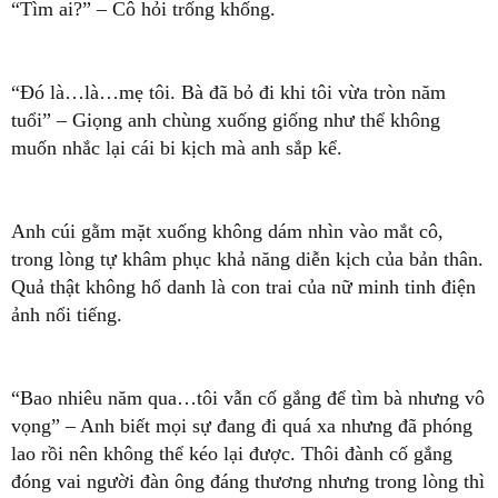
“Tìm ai?” – Cô hỏi trống khống.
“Đó là…là…mẹ tôi. Bà đã bỏ đi khi tôi vừa tròn năm
tuổi” – Giọng anh chùng xuống giống như thể không
muốn nhắc lại cái bi kịch mà anh sắp kể.
Anh cúi gằm mặt xuống không dám nhìn vào mắt cô,
trong lòng tự khâm phục khả năng diễn kịch của bản thân.
Quả thật không hổ danh là con trai của nữ minh tinh điện
ảnh nổi tiếng.
“Bao nhiêu năm qua…tôi vẫn cố gắng để tìm bà nhưng vô
vọng” – Anh biết mọi sự đang đi quá xa nhưng đã phóng
lao rồi nên không thể kéo lại được. Thôi đành cố gắng
đóng vai người đàn ông đáng thương nhưng trong lòng thì