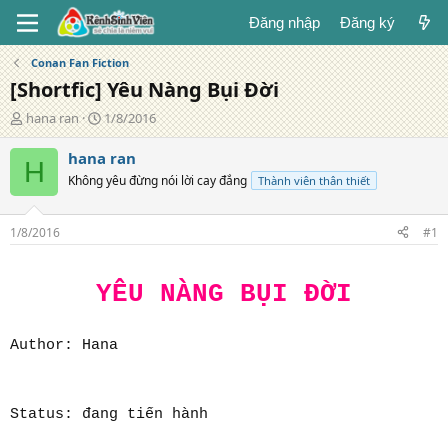
Đăng nhập
Đăng ký
Conan Fan Fiction
[Shortfic] Yêu Nàng Bụi Đời
T
N
hana ran
1/8/2016
á
g
c
à
hana ran
H
g
y
Không yêu đừng nói lời cay đắng
Thành viên thân thiết
i
đ
ả
ă
n
1/8/2016
#1
g
YÊU NÀNG BỤI ĐỜI
Author: Hana
Status: đang tiến hành