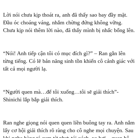
Lời nói chưa kịp thoát ra, anh đã thấy sao bay đầy mặt.
Đầu óc choáng váng, nhắm chừng đứng không vững.
Chưa kịp nói thêm lời nào, đã thấy mình bị nhấc bổng lên.
“Nói! Anh tiếp cận tôi có mục đích gì?” – Ran gằn lên
từng tiếng. Có lẽ bản năng sinh tồn khiến cô cảnh giác với
tất cả mọi người lạ.
“Người quen mà…để tôi xuống…tôi sẽ giải thích”-
Shinichi lắp bắp giải thích.
Ran nghe giọng nói quen quen liền buông tay ra. Anh nắm
lấy cơ hội giải thích rõ ràng cho cô nghe mọi chuyện. Sau
khi nghe hàng tá cụm từ như: túi xách, xe hơi…quan hệ