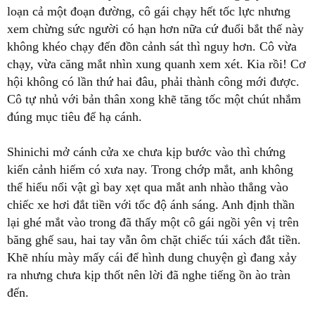
loạn cả một đoạn đường, cô gái chạy hết tốc lực nhưng
xem chừng sức người có hạn hơn nữa cứ đuổi bắt thế này
không khéo chạy đến đồn cảnh sát thì nguy hơn. Cô vừa
chạy, vừa căng mắt nhìn xung quanh xem xét. Kia rồi! Cơ
hội không có lần thứ hai đâu, phải thành công mới được.
Cô tự nhủ với bản thân xong khẽ tăng tốc một chút nhắm
đúng mục tiêu để hạ cánh.
Shinichi mở cánh cửa xe chưa kịp bước vào thì chứng
kiến cảnh hiếm có xưa nay. Trong chớp mắt, anh không
thể hiểu nổi vật gì bay xẹt qua mắt anh nhào thẳng vào
chiếc xe hơi đắt tiền với tốc độ ánh sáng. Anh định thần
lại ghé mắt vào trong đã thấy một cô gái ngồi yên vị trên
băng ghế sau, hai tay vẫn ôm chặt chiếc túi xách đắt tiền.
Khẽ nhíu mày mấy cái để hình dung chuyện gì đang xảy
ra nhưng chưa kịp thốt nên lời đã nghe tiếng ồn ào tràn
đến.