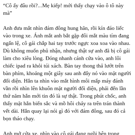
“Cô ấy đâu rồi?...Mẹ kiếp! mới thấy chạy vào ô tô này
mà”
Anh đưa mắt nhìn đám đông hung hãn, rồi kín đáo liếc
vào trong xe. Ánh mắt anh bắt gặp đôi mắt màu tím đang
ngấn lệ, cô gái chắp hai tay trước ngực xoa xoa vào nhau.
Dù không muốn phủ nhận, nhưng thật sự anh đã bị cô gái
làm cho xiêu lòng. Đóng nhanh cánh cửa vào, anh lôi
chiếc ipad ra khỏi túi xách. Bàn tay thong thả lướt trên
bàn phím, khoảng một giây sau anh đẩy nó vào mặt người
đối diện. Hắn ta nhìn vào mắt hình môi mấp máy đánh
vần rồi nhìn lên khuôn mặt người đối diện, phải đến lần
thứ năm hắn mới tin đó là sự thật. Trong phút chốc, anh
thấy mặt hắn biến sắc và mồ hôi chảy ra trên trán thành
vết dài. Hắn quay lại nói gì đó với đám đông, sau đó cả
bọn tháo chạy.
Anh mở cửa xe, nhìn vào cô gái đang ngồi bên trong