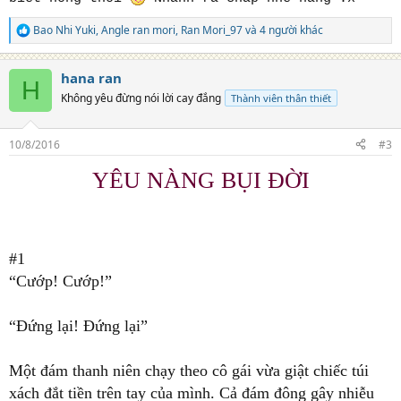
Bao Nhi Yuki
,
Angle ran mori
,
Ran Mori_97
và 4 người khác
R
e
a
hana ran
c
H
t
Không yêu đừng nói lời cay đắng
Thành viên thân thiết
i
o
n
10/8/2016
#3
s
:
YÊU NÀNG BỤI ĐỜI
#1
“Cướp! Cướp!”
“Đứng lại! Đứng lại”
Một đám thanh niên chạy theo cô gái vừa giật chiếc túi
xách đắt tiền trên tay của mình. Cả đám đông gây nhiễu