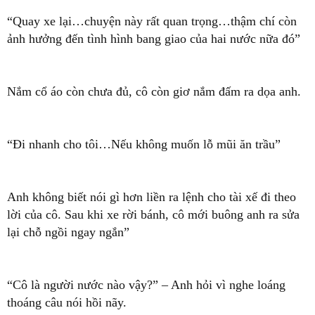
“Quay xe lại…chuyện này rất quan trọng…thậm chí còn
ảnh hưởng đến tình hình bang giao của hai nước nữa đó”
Nắm cổ áo còn chưa đủ, cô còn giơ nắm đấm ra dọa anh.
“Đi nhanh cho tôi…Nếu không muốn lỗ mũi ăn trầu”
Anh không biết nói gì hơn liền ra lệnh cho tài xế đi theo
lời của cô. Sau khi xe rời bánh, cô mới buông anh ra sửa
lại chỗ ngồi ngay ngắn”
“Cô là người nước nào vậy?” – Anh hỏi vì nghe loáng
thoáng câu nói hồi nãy.