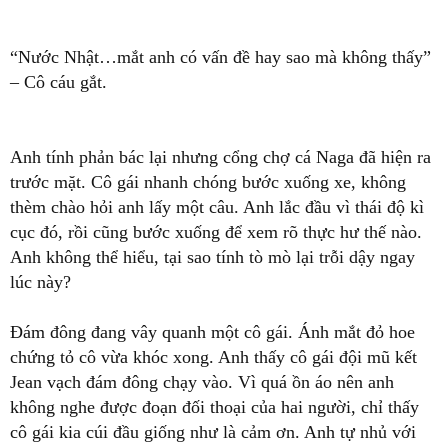
“Nước Nhật…mắt anh có vấn đề hay sao mà không thấy”
– Cô cáu gắt.
Anh tính phản bác lại nhưng cổng chợ cá Naga đã hiện ra
trước mặt. Cô gái nhanh chóng bước xuống xe, không
thèm chào hỏi anh lấy một câu. Anh lắc đầu vì thái độ kì
cục đó, rồi cũng bước xuống để xem rõ thực hư thế nào.
Anh không thể hiểu, tại sao tính tò mò lại trỗi dậy ngay
lúc này?
Đám đông đang vây quanh một cô gái. Ánh mắt đỏ hoe
chứng tỏ cô vừa khóc xong. Anh thấy cô gái đội mũ kết
Jean vạch đám đông chạy vào. Vì quá ồn áo nên anh
không nghe được đoạn đối thoại của hai người, chỉ thấy
cô gái kia cúi đầu giống như là cảm ơn. Anh tự nhủ với