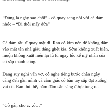
“Đúng là ngày sao chổi” - cô quay sang nói với cả đám
nhóc – “Đi thôi mấy đứa”
Cả đám rầu rĩ quay mặt đi. Ran cố kìm nén để không đấm
vào mặt tên nhà giàu đáng ghét kia. Sớm không xuất hiện,
muộn không xuất hiện lại lù lù ngay lúc kế mỹ nhân của
cô sắp thành công.
Đang suy nghĩ vẩn vơ, cô nghe tiếng bước chân ngày
càng đến gần mình và cảm giác có bàn tay sắp đặt xuống
vai cô. Ran thủ thế, nắm đấm sẵn sàng được tung ra.
“Cô gái, cho c…ô…”