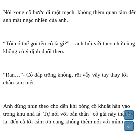
Nói xong cô bước đi một mạch, không thèm quan tâm đến
anh mắt ngạc nhiên của anh.
“Tôi có thể gọi tên cô là gì?” – anh hỏi với theo chứ cũng
không có ý định đuổi theo.
“Ran…”- Cô đáp trống không, rồi vẫy vẫy tay thay lời
chào tạm biệt.
Anh đứng nhìn theo cho đến khi bóng cô khuất hẳn vào
trong khu nhà lá. Tự nói với bản thân “cô gái này thật kỳ
Top
lạ, đến cả lời cảm ơn cũng không thèm nói với mình”…
Bot