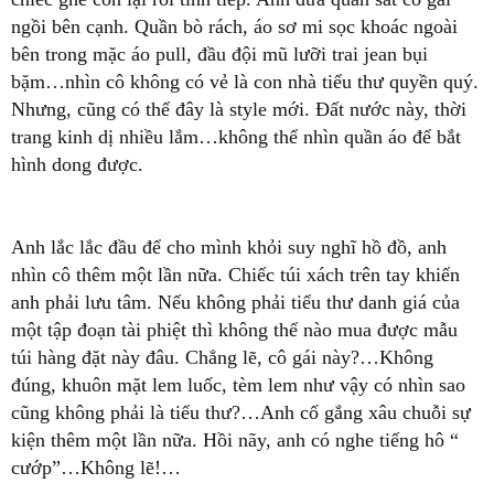
ngồi bên cạnh. Quần bò rách, áo sơ mi sọc khoác ngoài
bên trong mặc áo pull, đầu đội mũ lưỡi trai jean bụi
bặm…nhìn cô không có vẻ là con nhà tiểu thư quyền quý.
Nhưng, cũng có thể đây là style mới. Đất nước này, thời
trang kinh dị nhiều lắm…không thể nhìn quần áo để bắt
hình dong được.
Anh lắc lắc đầu để cho mình khỏi suy nghĩ hồ đồ, anh
nhìn cô thêm một lần nữa. Chiếc túi xách trên tay khiến
anh phải lưu tâm. Nếu không phải tiểu thư danh giá của
một tập đoạn tài phiệt thì không thể nào mua được mẫu
túi hàng đặt này đâu. Chẳng lẽ, cô gái này?…Không
đúng, khuôn mặt lem luốc, tèm lem như vậy có nhìn sao
cũng không phải là tiểu thư?…Anh cố gắng xâu chuỗi sự
kiện thêm một lần nữa. Hồi nãy, anh có nghe tiếng hô “
cướp”…Không lẽ!…