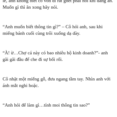
lẽ, anh không biết cô vốn dĩ rất ghét phải nói khi đang ăn.
Muốn gì thì ăn xong hãy nói.
“Anh muốn biết thông tin gì?” – Cô hỏi anh, sau khi
miếng bánh cuối cùng trôi xuống dạ dày.
“À! ừ…Chợ cá này có bao nhiêu hộ kinh doanh?”- anh
gãi gãi đầu để che đi sự bối rối.
Cô nhặt một miếng gỗ, đưa ngang tầm tay. Nhìn anh với
ánh mắt nghi hoặc.
“Anh hỏi để làm gì…tính moi thông tin sao?”