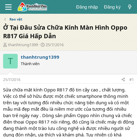
Đăng nhập
Đăng ký
Rao vặt
Ở Tại Đâu Sửa Chữa Kính Màn Hình Oppo
R817 Giá Hấp Dẫn
T
N
thanhtrung1399
25/7/2016
á
g
c
à
thanhtrung1399
T
g
y
Thành viên
i
đ
ả
ă
n
25/7/2016
#1
g
Sửa chữa mặt kính Oppo R817 độ tin cậy cao , chất lượng.
Việc có thể sở hữu được một chiếc smartphone thông minh
trên tay với tương đối nhiều chức năng tiện dụng và có một
mẫu mã đẹp mắt đều là niềm mơ ước của tương đối nhiều
bạn trẻ ngày nay . Dòng sản phẩm Oppo nhìn chung và chiếc
điện thoại Oppo R817 nói riêng, đó cũng là chiếc máy di động
đang thành một trào lưu công nghệ và được nhiều người sử
dụng đón nhận, ưa thích và khám phá. Tuy nhiên có khá