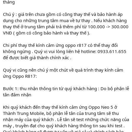
tháng
Chú ý : giá trên chưa gồm có công thay thế và bảo hành áp
dụng cho những trung tâm mua về tự thay . Nếu khách hàng
thay thế ở trung tâm phải trả thêm phí từ 100.000 -> 300.000
VNĐ ( gồm có công bảo hành và thay thế ).
Chi phí thay thế kính cảm ứng oppo r817 có thể thay đổi
không ngừng . Quý vị vui lòng liên hệ hotline: 0933.611.655
để được biết giá thành chính xác .
Quý vị cũng nên chú ý một chút về quá trình thay kính cảm
ứng Oppo R817:
Bước 1: thu nhận thông tin từ quý khách hàng : Do bộ phận lễ
tân đảm nhận
Khi quý khách đến thay thế kính cảm ứng Oppo Neo 5 ở
Thành Trung Mobile, bộ phận lễ tân của trung tâm sẽ thu
nhận máy của quý khách . Lễ tân sẽ test những chức năng của
máy , truyền đạt cho quý khách hàng thông tin sau khi test .
Quý khách hàng sẽ được tư vấn về giá cả và chính sách bảo