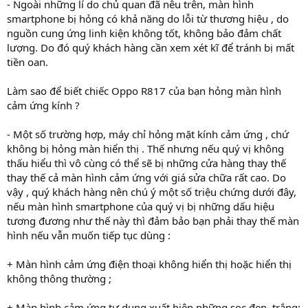
‑ Ngoài những lí do chủ quan đã nêu trên, màn hình
smartphone bị hỏng có khả năng do lỗi từ thương hiệu , do
nguồn cung ứng linh kiện không tốt, không bảo đảm chất
lượng. Do đó quý khách hàng cần xem xét kĩ để tránh bị mất
tiền oan.
Làm sao để biết chiếc Oppo R817 của bạn hỏng màn hình
cảm ứng kính ?
‑ Một số trường hợp, máy chỉ hỏng mặt kính cảm ứng , chứ
không bị hỏng màn hiển thị . Thế nhưng nếu quý vị không
thấu hiểu thì vô cùng có thể sẽ bị những cửa hàng thay thế
thay thế cả màn hình cảm ứng với giá sửa chữa rất cao. Do
vậy , quý khách hàng nên chú ý một số triệu chứng dưới đây,
nếu màn hình smartphone của quý vị bị những dấu hiệu
tương đương như thế này thì đảm bảo bạn phải thay thế màn
hình nếu vẫn muốn tiếp tục dùng :
+ Màn hình cảm ứng điện thoại không hiển thị hoặc hiển thị
không thông thường ;
+ Màn hình cảm ứng tự dung xuất hiện những sọc đen, trắng;