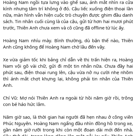
Hoàng Nam ngồi tựa lưng vào ghế sau, ánh mắt nhìn ra cửa
kính nhưng tâm trí không ở đó. Cậu liếc xuống điện thoại lần
nữa, màn hình vẫn hiện cuộc trò chuyện được ghim đầu danh
sách. Tin nhắn cuối cùng là của cậu, gửi từ hơn hai mươi phút
trước, Thiên Anh chưa xem và cô cũng đã offline từ lúc ấy.
Hoàng Nam nhíu mày. Bình thường, dù bận thế nào, Thiên
Anh cũng không để Hoàng Nam chờ lâu đến vậy.
Xe vừa giảm tốc khi bảng chỉ dẫn về thị trấn hiện ra, Hoàng
Nam vội gõ vài chữ, gửi đi một tin nhắn nữa. Chưa đầy hai
phút sau, điện thoại rung lên, cậu vừa nở nụ cười nhẹ nhõm
thì ánh mắt chợt khựng lại, không phải tin nhắn của Thiên
Anh.
Chí Vũ: Mợ nói Thiên Anh ra ngoài từ hồi năm giờ rồi, trông
con bé háo hức lắm.
Năm giờ sao, là thời gian hai người đã hẹn nhau ở công viên
Phúc Nguyên. Hoàng Nam ngẩng đầu nhìn đồng hồ trong xe,
gần năm giờ rưỡi trong khi còn một đoạn dài mới đến nhà.
Cậu thở dài, trong lòng dâng lên một nỗi lo: nếu Thiên Anh