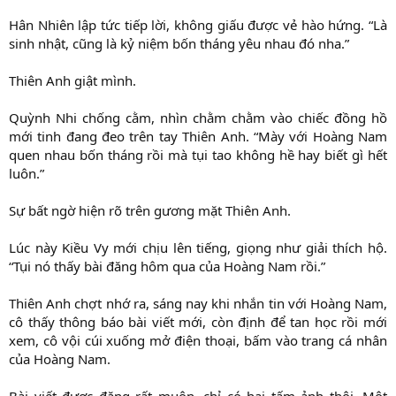
Hân Nhiên lập tức tiếp lời, không giấu được vẻ hào hứng. “Là
sinh nhật, cũng là kỷ niệm bốn tháng yêu nhau đó nha.”
Thiên Anh giật mình.
Quỳnh Nhi chống cằm, nhìn chằm chằm vào chiếc đồng hồ
mới tinh đang đeo trên tay Thiên Anh. “Mày với Hoàng Nam
quen nhau bốn tháng rồi mà tụi tao không hề hay biết gì hết
luôn.”
Sự bất ngờ hiện rõ trên gương mặt Thiên Anh.
Lúc này Kiều Vy mới chịu lên tiếng, giọng như giải thích hộ.
“Tụi nó thấy bài đăng hôm qua của Hoàng Nam rồi.”
Thiên Anh chợt nhớ ra, sáng nay khi nhắn tin với Hoàng Nam,
cô thấy thông báo bài viết mới, còn định để tan học rồi mới
xem, cô vội cúi xuống mở điện thoại, bấm vào trang cá nhân
của Hoàng Nam.
Bài viết được đăng rất muộn, chỉ có hai tấm ảnh thôi. Một