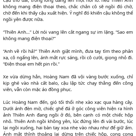
không mang điện thoại theo, chắc chắn cô sẽ ngồi đó chờ,
chờ đến khi thấy cậu xuất hiện. Ý nghĩ đó khiến cậu không thể
ngồi yên được nữa.
“Thiên Anh…” Lời nói vang lên cắt ngang sự im lặng. “Sao em
không mang điện thoại?”
“Anh về rồi hả?” Thiên Anh giật mình, đưa tay tìm theo phản
xạ, cô ngẩng lên, ánh mắt rực sáng, rồi cô cười, giọng nhỏ đi.
“Điện thoại em hết pin rồi.”
Xe vừa dừng hẳn, Hoàng Nam đã vội vàng bước xuống, chỉ
kịp ghé vào nhà cất balo, cậu lập tức chạy thẳng đến công
viên, vẫn còn mặc áo đồng phục.
Lúc Hoàng Nam đến, gió tối thổi nhẹ xào xạc qua hàng cây.
Dưới ánh đèn mờ, chiếc ghế đá ở góc công viên hiện ra hình
ảnh Thiên Anh đang ngồi ở đó, bên cạnh có một chiếc hộp
nhỏ. Thiên Anh ngồi không yên, lúc đứng lên đi vài bước, lúc
lại ngồi xuống, hai bàn tay xoa nhẹ vào nhau như để giữ ấm.
Ánh mắt thỉnh thoảng lại dừng trên chiếc hộp, cong cong