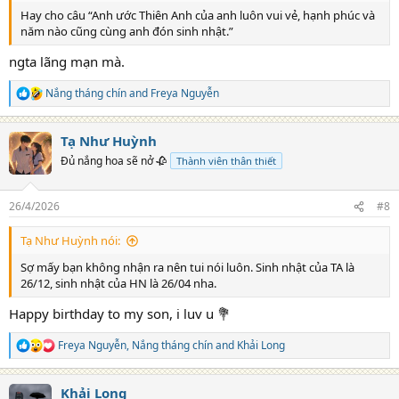
Hay cho câu “Anh ước Thiên Anh của anh luôn vui vẻ, hạnh phúc và
năm nào cũng cùng anh đón sinh nhật.”
ngta lãng mạn mà.
Nắng tháng chín
and
Freya Nguyễn
R
e
a
Tạ Như Huỳnh
c
t
Đủ nắng hoa sẽ nở 🥀
Thành viên thân thiết
i
o
n
26/4/2026
#8
s
:
Tạ Như Huỳnh nói:
Sợ mấy bạn không nhận ra nên tui nói luôn. Sinh nhật của TA là
26/12, sinh nhật của HN là 26/04 nha.
Happy birthday to my son, i luv u 💐
Freya Nguyễn
,
Nắng tháng chín
and
Khải Long
R
e
a
Khải Long
c