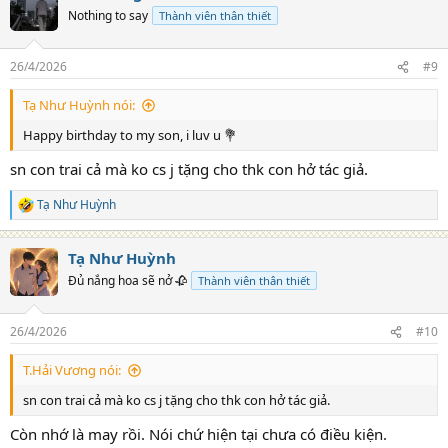
t
Nothing to say
Thành viên thân thiết
i
o
n
26/4/2026
#9
s
:
Tạ Như Huỳnh nói:
Happy birthday to my son, i luv u 💐
sn con trai cả mà ko cs j tặng cho thk con hở tác giả.
Tạ Như Huỳnh
R
e
a
Tạ Như Huỳnh
c
t
Đủ nắng hoa sẽ nở 🥀
Thành viên thân thiết
i
o
n
26/4/2026
#10
s
:
T.Hải Vương nói:
sn con trai cả mà ko cs j tặng cho thk con hở tác giả.
Còn nhớ là may rồi. Nói chứ hiện tại chưa có điều kiện.