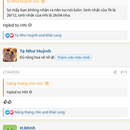
Tạ Như Huỳnh nói:
Sợ mấy bạn không nhận ra nên tui nói luôn. Sinh nhật của TA là
26/12, sinh nhật của HN là 26/04 nha.
Hpbd to HN 🌻
Tạ Như Huỳnh
and
Khải Long
R
e
a
Tạ Như Huỳnh
c
t
Đủ nắng hoa sẽ nở 🥀
Thành viên thân thiết
i
o
n
27/4/2026
#13
s
:
Nắng tháng chín nói:
Hpbd to HN 🌻
🥀🥀
Nắng tháng chín
and
Khải Long
R
e
a
H.Minh
c