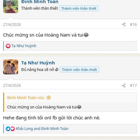
Đinh Minh Toàn
c
t
Thành viên thân thiết
Thành viên thân thiết
i
o
n
27/4/2026
#16
s
:
Chúc mừng sn của Hoàng Nam và tui😂
Tạ Như Huỳnh
R
e
a
Tạ Như Huỳnh
c
t
Đủ nắng hoa sẽ nở 🥀
Thành viên thân thiết
i
o
n
27/4/2026
#17
s
:
Đinh Minh Toàn nói:
Chúc mừng sn của Hoàng Nam và tui😂
Hehe đang tính tối onl fb gửi lời chúc anh nè.
Khải Long
and
Đinh Minh Toàn
R
e