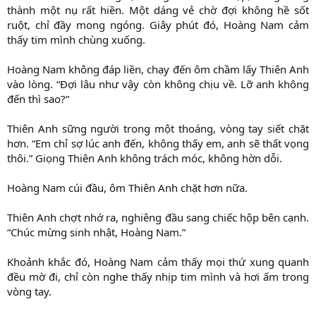
thành một nụ rất hiền. Một dáng vẻ chờ đợi không hề sốt
ruột, chỉ đầy mong ngóng. Giây phút đó, Hoàng Nam cảm
thấy tim mình chùng xuống.
Hoàng Nam không đáp liền, chạy đến ôm chầm lấy Thiên Anh
vào lòng. “Đợi lâu như vậy còn không chịu về. Lỡ anh không
đến thì sao?”
Thiên Anh sững người trong một thoáng, vòng tay siết chặt
hơn. “Em chỉ sợ lúc anh đến, không thấy em, anh sẽ thất vọng
thôi.” Giọng Thiên Anh không trách móc, không hờn dỗi.
Hoàng Nam cúi đầu, ôm Thiên Anh chặt hơn nữa.
Thiên Anh chợt nhớ ra, nghiêng đầu sang chiếc hộp bên cạnh.
“Chúc mừng sinh nhật, Hoàng Nam.”
Khoảnh khắc đó, Hoàng Nam cảm thấy mọi thứ xung quanh
đều mờ đi, chỉ còn nghe thấy nhịp tim mình và hơi ấm trong
vòng tay.