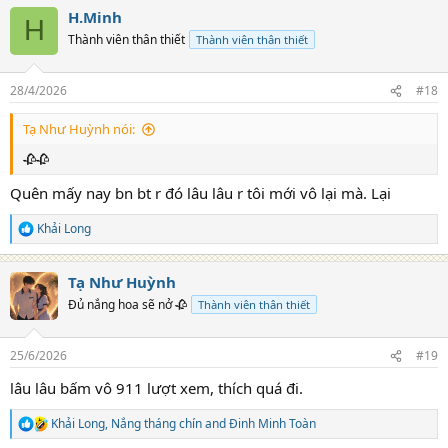
a
H.Minh
c
H
t
Thành viên thân thiết
Thành viên thân thiết
i
o
n
28/4/2026
#18
s
:
Tạ Như Huỳnh nói:
🥀🥀
Quên mấy nay bn bt r đó lâu lâu r tôi mới vô lại mà. Lại
Khải Long
R
e
a
Tạ Như Huỳnh
c
t
Đủ nắng hoa sẽ nở 🥀
Thành viên thân thiết
i
o
n
25/6/2026
#19
s
:
lâu lâu bấm vô 911 lượt xem, thích quá đi.
Khải Long
,
Nắng tháng chín
and
Đinh Minh Toàn
R
e