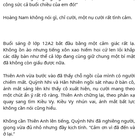
công sức cả buổi chiều của em đó!”
Hoàng Nam không nói gì, chỉ cười, một nụ cười rất tình cảm.
Buổi sáng ở lớp 12A2 bắt đầu bằng một cảm giác rất lạ.
Không ồn ào nhưng tiếng xôn xao hiếm hoi cứ len lỏi khắp
các dãy bàn như thể cả lớp đang cùng giữ chung một bí mật
đã không còn giấu được nữa.
Thiên Anh vừa bước vào đã thấy chỗ ngồi của mình có người
chiếm mất. Quỳnh Nhi và Hân Nhiên ngồi sát nhau ở bàn cô,
ánh mắt sáng lên khi thấy cô xuất hiện, nụ cười mang theo
một chút ẩn ý rất rõ ràng. Thiên Anh chững lại, theo phản xạ
quay sang tìm Kiều Vy. Kiều Vy nhún vai, ánh mắt bất lực
không cần nói cũng hiểu.
Không cần Thiên Anh lên tiếng, Quỳnh Nhi đã nghiêng người,
giọng vừa đủ nhỏ nhưng đầy kịch tính. “Cảm ơn vì đã đến và
ở lại.”