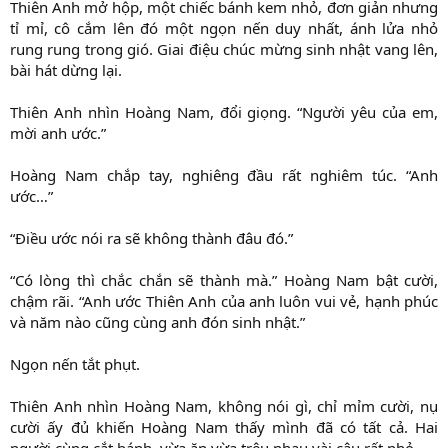
Thiên Anh mở hộp, một chiếc bánh kem nhỏ, đơn giản nhưng
tỉ mỉ, cô cắm lên đó một ngọn nến duy nhất, ánh lửa nhỏ
rung rung trong gió. Giai điệu chúc mừng sinh nhật vang lên,
bài hát dừng lại.
Thiên Anh nhìn Hoàng Nam, đổi giọng. “Người yêu của em,
mời anh ước.”
Hoàng Nam chắp tay, nghiêng đầu rất nghiêm túc. “Anh
ước…”
“Điều ước nói ra sẽ không thành đâu đó.”
“Có lòng thì chắc chắn sẽ thành mà.” Hoàng Nam bật cười,
chậm rãi. “Anh ước Thiên Anh của anh luôn vui vẻ, hạnh phúc
và năm nào cũng cùng anh đón sinh nhật.”
Ngọn nến tắt phụt.
Thiên Anh nhìn Hoàng Nam, không nói gì, chỉ mỉm cười, nụ
cười ấy đủ khiến Hoàng Nam thấy mình đã có tất cả. Hai
người cùng cắt bánh, vừa ăn vừa trêu nhau vài câu rất nhỏ.