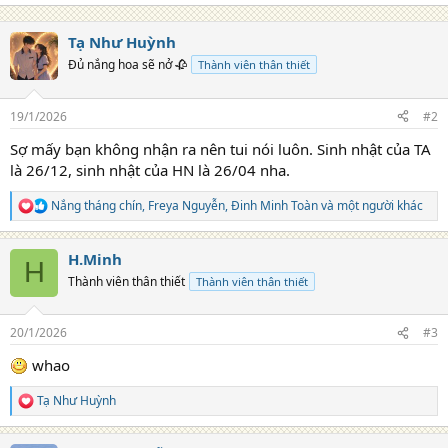
Tạ Như Huỳnh
Đủ nắng hoa sẽ nở 🥀
Thành viên thân thiết
19/1/2026
#2
Sợ mấy bạn không nhận ra nên tui nói luôn. Sinh nhật của TA
là 26/12, sinh nhật của HN là 26/04 nha.
Nắng tháng chín
,
Freya Nguyễn
,
Đinh Minh Toàn
và một người khác
R
e
a
H.Minh
c
H
t
Thành viên thân thiết
Thành viên thân thiết
i
o
n
20/1/2026
#3
s
:
whao
Tạ Như Huỳnh
R
e
a