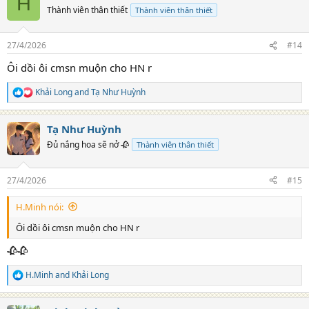
H
t
Thành viên thân thiết
Thành viên thân thiết
i
o
n
27/4/2026
#14
s
:
Ôi dồi ôi cmsn muộn cho HN r
Khải Long
and
Tạ Như Huỳnh
R
e
a
Tạ Như Huỳnh
c
t
Đủ nắng hoa sẽ nở 🥀
Thành viên thân thiết
i
o
n
27/4/2026
#15
s
:
H.Minh nói:
Ôi dồi ôi cmsn muộn cho HN r
🥀🥀
H.Minh
and
Khải Long
R
e
a