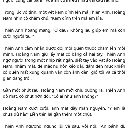
Trong lúc vô tình, một vệt kem dính lên má Thiên Anh, Hoàng
Nam nhìn cô chăm chú. “Kem dính trên má em kìa.”
Thiên Anh hoang mang. “Ở đâu? Không lau giúp em mà còn
cười người ta…”
Thiên Anh cảm nhận được đôi môi quen thuộc chạm lên môi
mình, Hoàng Nam giữ lấy mặt cô bằng cả hai tay. Thiên Anh
ngơ người trong một nhịp rất ngắn, siết tay vào vạt áo Hoàng
Nam, nhắm mắt, để mặc nụ hôn kéo dài, đậm đến mức khiến
cô quên mất xung quanh vẫn còn ánh đèn, gió tối và cả thời
gian đang trôi.
Gần một phút sau, Hoàng Nam mới chịu buông ra, Thiên Anh
đỏ mặt, có chút hờn dỗi. “Có ai như anh không?”
Hoàng Nam cười cười, ánh mắt đầy mãn nguyện. “Ý em là
chưa đủ hả?" Liền tiến lại gần thêm một chút.
Thiên Anh ngượng ngùng lùi về sau, vội nói. “Ăn bánh đi,