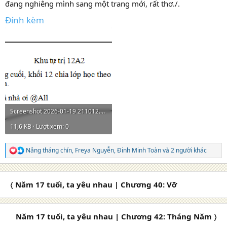
đang nghiêng mình sang một trang mới, rất thơ./.​
Đính kèm
Screenshot 2026-01-19 211012.png
11,6 KB · Lượt xem: 0
Nắng tháng chín
,
Freya Nguyễn
,
Đinh Minh Toàn
và 2 người khác
R
e
a
c
〈 Năm 17 tuổi, ta yêu nhau | Chương 40: Vỡ
t
i
o
n
Năm 17 tuổi, ta yêu nhau | Chương 42: Tháng Năm 〉
s
: