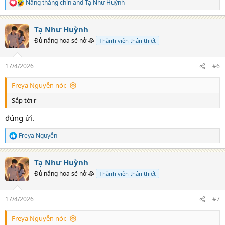
Nắng tháng chín
and
Tạ Như Huỳnh
R
e
a
Tạ Như Huỳnh
c
t
Đủ nắng hoa sẽ nở 🥀
Thành viên thân thiết
i
o
n
17/4/2026
#6
s
:
Freya Nguyễn nói:
Sắp tới r
đúng ừi.
Freya Nguyễn
R
e
a
Tạ Như Huỳnh
c
t
Đủ nắng hoa sẽ nở 🥀
Thành viên thân thiết
i
o
n
17/4/2026
#7
s
:
Freya Nguyễn nói: