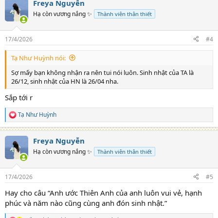
Freya Nguyễn
c
t
Hạ còn vương nắng ✨
Thành viên thân thiết
i
o
n
17/4/2026
#4
s
:
Tạ Như Huỳnh nói:
Sợ mấy bạn không nhận ra nên tui nói luôn. Sinh nhật của TA là
26/12, sinh nhật của HN là 26/04 nha.
Sắp tới r
Tạ Như Huỳnh
R
e
a
Freya Nguyễn
c
t
Hạ còn vương nắng ✨
Thành viên thân thiết
i
o
n
17/4/2026
#5
s
:
Hay cho câu “Anh ước Thiên Anh của anh luôn vui vẻ, hạnh
phúc và năm nào cũng cùng anh đón sinh nhật.”