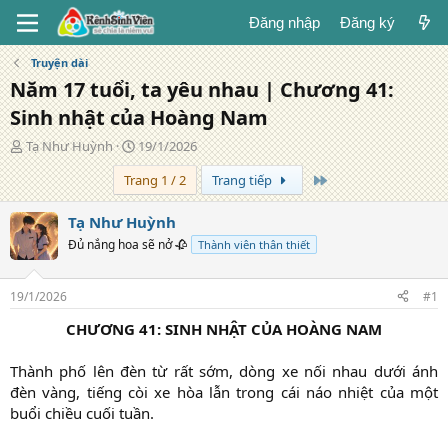
Đăng nhập
Đăng ký
Truyện dài
Năm 17 tuổi, ta yêu nhau | Chương 41:
Sinh nhật của Hoàng Nam
T
N
Tạ Như Huỳnh
19/1/2026
á
g
Trang cuối
Trang 1 / 2
Trang tiếp
c
à
g
y
i
đ
Tạ Như Huỳnh
ả
ă
Đủ nắng hoa sẽ nở 🥀
Thành viên thân thiết
n
g
19/1/2026
#1
CHƯƠNG 41: SINH NHẬT CỦA HOÀNG NAM
Thành phố lên đèn từ rất sớm, dòng xe nối nhau dưới ánh
đèn vàng, tiếng còi xe hòa lẫn trong cái náo nhiệt của một
buổi chiều cuối tuần.