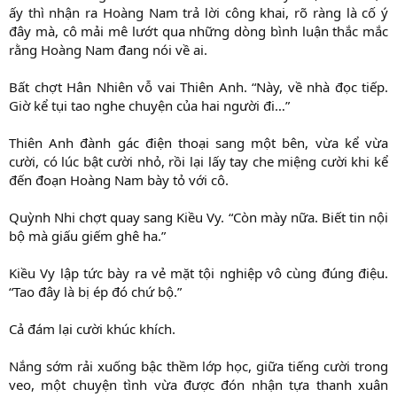
ấy thì nhận ra Hoàng Nam trả lời công khai, rõ ràng là cố ý
đây mà, cô mải mê lướt qua những dòng bình luận thắc mắc
rằng Hoàng Nam đang nói về ai.
Bất chợt Hân Nhiên vỗ vai Thiên Anh. “Này, về nhà đọc tiếp.
Giờ kể tụi tao nghe chuyện của hai người đi…”
Thiên Anh đành gác điện thoại sang một bên, vừa kể vừa
cười, có lúc bật cười nhỏ, rồi lại lấy tay che miệng cười khi kể
đến đoạn Hoàng Nam bày tỏ với cô.
Quỳnh Nhi chợt quay sang Kiều Vy. “Còn mày nữa. Biết tin nội
bộ mà giấu giếm ghê ha.”
Kiều Vy lập tức bày ra vẻ mặt tội nghiệp vô cùng đúng điệu.
“Tao đây là bị ép đó chứ bộ.”
Cả đám lại cười khúc khích.
Nắng sớm rải xuống bậc thềm lớp học, giữa tiếng cười trong
veo, một chuyện tình vừa được đón nhận tựa thanh xuân