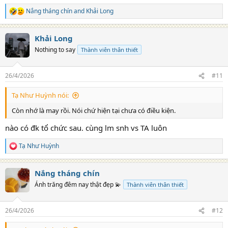
Nắng tháng chín
and
Khải Long
R
e
a
Khải Long
c
t
Nothing to say
Thành viên thân thiết
i
o
n
26/4/2026
#11
s
:
Tạ Như Huỳnh nói:
Còn nhớ là may rồi. Nói chứ hiện tại chưa có điều kiện.
nào có đk tổ chức sau. cùng lm snh vs TA luôn
Tạ Như Huỳnh
R
e
a
Nắng tháng chín
c
t
Ánh trăng đêm nay thật đẹp 💫
Thành viên thân thiết
i
o
n
26/4/2026
#12
s
: