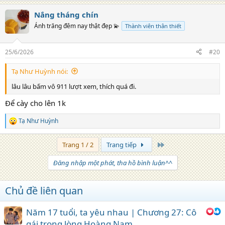
a
Nắng tháng chín
c
t
Ánh trăng đêm nay thật đẹp 💫
Thành viên thân thiết
i
o
n
25/6/2026
#20
s
:
Tạ Như Huỳnh nói:
lâu lâu bấm vô 911 lượt xem, thích quá đi.
Để cày cho lên 1k
Tạ Như Huỳnh
R
e
a
Trang cuối
Trang 1 / 2
Trang tiếp
c
t
Đăng nhập một phát, tha hồ bình luận^^
i
o
n
Chủ đề liên quan
s
:
Năm 17 tuổi, ta yêu nhau | Chương 27: Cô
gái trong lòng Hoàng Nam