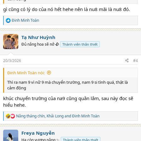
gì cũng có lý do của nó hết hehe nên là nu8 mãi là nu8 đó.
Đinh Minh Toàn
R
e
a
Tạ Như Huỳnh
c
t
Đủ nắng hoa sẽ nở 🥀
Thành viên thân thiết
i
o
n
20/3/2026
#4
s
:
Đinh Minh Toàn nói:
Thì ra nam 9 vì nữ 9 mà chuyển trường, nam 9 si tình quá, thật là
cảm động
khúc chuyển trường của na9 cũng quằn lắm, sau này đọc sẽ
hiểu hehe.
Nắng tháng chín
,
Khải Long
and
Đinh Minh Toàn
R
e
a
Freya Nguyễn
c
t
Hạ còn vương nắng ✨
Thành viên thân thiết