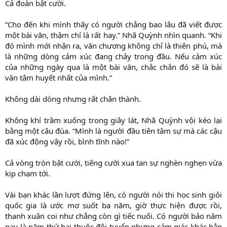
Cả đoàn bật cười.
“Cho đến khi mình thấy có người chẳng bao lâu đã viết được
một bài văn, thậm chí là rất hay.” Nhã Quỳnh nhìn quanh. “Khi
đó mình mới nhận ra, văn chương không chỉ là thiên phú, mà
là những dòng cảm xúc đang chảy trong đầu. Nếu cảm xúc
của những ngày qua là một bài văn, chắc chắn đó sẽ là bài
văn tâm huyết nhất của mình.”
Không dài dòng nhưng rất chân thành.
Không khí trầm xuống trong giây lát, Nhã Quỳnh vội kéo lại
bằng một câu đùa. “Mình là người đầu tiên tâm sự mà các cậu
đã xúc động vậy rồi, bình tĩnh nào!”
Cả vòng tròn bật cười, tiếng cười xua tan sự nghèn nghẹn vừa
kịp chạm tới.
Vài bạn khác lần lượt đứng lên, có người nói thi học sinh giỏi
quốc gia là ước mơ suốt ba năm, giờ thực hiện được rồi,
thanh xuân coi như chẳng còn gì tiếc nuối. Có người bảo năm
nay là năm thứ hai thuộc đội tuyển nhưng cảm giác khác hẳn