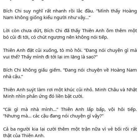
Bích Chi suy nghĩ rất nhanh rồi lắc đầu. “Mình thấy Hoàng
Nam không giống kiểu người như vậy…”
Lời còn chưa dứt, Bích Chi đã thấy Thiên Anh ôm thêm một
bó củi đi tới, có chút ngượng nên không nói tiếp.
Thiên Anh đặt củi xuống, tò mò hỏi. “Đang nói chuyện gì mà
vui thế? Thấy mình đi tới lại im lặng là sao?”
Bích Chi không giấu giếm. “Đang nói chuyện về Hoàng Nam
nhà cậu.”
Thiên Anh suýt làm rơi một khúc củi nhỏ. Minh Châu và Nhật
Minh nhìn phản ứng đó liền bật cười.
“Cái gì mà nhà mình…” Thiên Anh lấp bấp, vội hỏi tiếp.
“Nhưng mà… các cậu đang nói chuyện gì vậy?”
Cả ba người kia lại cười thêm một trận nữa vì vẻ bối rối rất
thật của Thiên Anh.