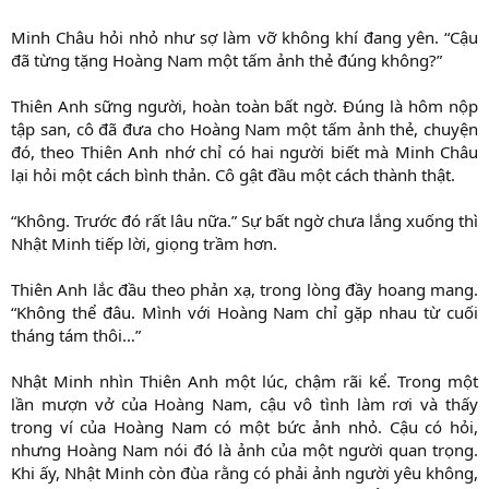
Minh Châu hỏi nhỏ như sợ làm vỡ không khí đang yên. “Cậu
đã từng tặng Hoàng Nam một tấm ảnh thẻ đúng không?”
Thiên Anh sững người, hoàn toàn bất ngờ. Đúng là hôm nộp
tập san, cô đã đưa cho Hoàng Nam một tấm ảnh thẻ, chuyện
đó, theo Thiên Anh nhớ chỉ có hai người biết mà Minh Châu
lại hỏi một cách bình thản. Cô gật đầu một cách thành thật.
“Không. Trước đó rất lâu nữa.” Sự bất ngờ chưa lắng xuống thì
Nhật Minh tiếp lời, giọng trầm hơn.
Thiên Anh lắc đầu theo phản xạ, trong lòng đầy hoang mang.
“Không thể đâu. Mình với Hoàng Nam chỉ gặp nhau từ cuối
tháng tám thôi…”
Nhật Minh nhìn Thiên Anh một lúc, chậm rãi kể. Trong một
lần mượn vở của Hoàng Nam, cậu vô tình làm rơi và thấy
trong ví của Hoàng Nam có một bức ảnh nhỏ. Cậu có hỏi,
nhưng Hoàng Nam nói đó là ảnh của một người quan trọng.
Khi ấy, Nhật Minh còn đùa rằng có phải ảnh người yêu không,