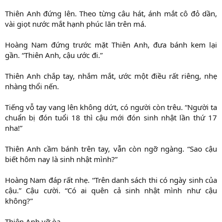
Thiên Anh đứng lên. Theo từng câu hát, ánh mắt cô đỏ dần,
vài giọt nước mắt hạnh phúc lăn trên má.
Hoàng Nam đứng trước mặt Thiên Anh, đưa bánh kem lại
gần. “Thiên Anh, cậu ước đi.”
Thiên Anh chắp tay, nhắm mắt, ước một điều rất riêng, nhẹ
nhàng thổi nến.
Tiếng vỗ tay vang lên không dứt, có người còn trêu. “Người ta
chuẩn bị đón tuổi 18 thì cậu mới đón sinh nhật lần thứ 17
nha!”
Thiên Anh cầm bánh trên tay, vẫn còn ngỡ ngàng. “Sao cậu
biết hôm nay là sinh nhật mình?”
Hoàng Nam đáp rất nhẹ. “Trên danh sách thi có ngày sinh của
cậu.” Cậu cười. “Có ai quên cả sinh nhật mình như cậu
không?”
Thiên Anh vỡ òa.