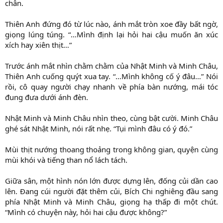
chân.
Thiên Anh đứng đó từ lúc nào, ánh mắt tròn xoe đầy bất ngờ,
giọng lúng túng. “…Mình định lại hỏi hai cậu muốn ăn xúc
xích hay xiên thịt…”
Trước ánh mắt nhìn chằm chằm của Nhật Minh và Minh Châu,
Thiên Anh cuống quýt xua tay. “…Mình không cố ý đâu…” Nói
rồi, cô quay người chạy nhanh về phía bàn nướng, mái tóc
đung đưa dưới ánh đèn.
Nhật Minh và Minh Châu nhìn theo, cùng bật cười. Minh Châu
ghé sát Nhật Minh, nói rất nhẹ. “Tụi mình đâu có ý đó.”
Mùi thịt nướng thoang thoảng trong không gian, quyện cùng
mùi khói và tiếng than nổ lách tách.
Giữa sân, một hình nón lớn được dựng lên, đống củi dần cao
lên. Đang cúi người đặt thêm củi, Bích Chi nghiêng đầu sang
phía Nhật Minh và Minh Châu, giọng hạ thấp đi một chút.
“Mình có chuyện này, hỏi hai cậu được không?”