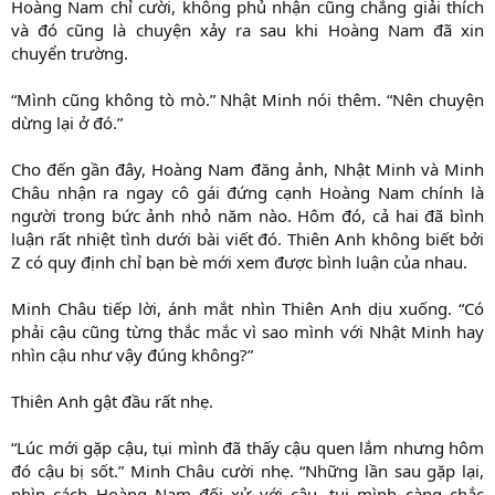
Hoàng Nam chỉ cười, không phủ nhận cũng chẳng giải thích
và đó cũng là chuyện xảy ra sau khi Hoàng Nam đã xin
chuyển trường.
“Mình cũng không tò mò.” Nhật Minh nói thêm. “Nên chuyện
dừng lại ở đó.”
Cho đến gần đây, Hoàng Nam đăng ảnh, Nhật Minh và Minh
Châu nhận ra ngay cô gái đứng cạnh Hoàng Nam chính là
người trong bức ảnh nhỏ năm nào. Hôm đó, cả hai đã bình
luận rất nhiệt tình dưới bài viết đó. Thiên Anh không biết bởi
Z có quy định chỉ bạn bè mới xem được bình luận của nhau.
Minh Châu tiếp lời, ánh mắt nhìn Thiên Anh dịu xuống. “Có
phải cậu cũng từng thắc mắc vì sao mình với Nhật Minh hay
nhìn cậu như vậy đúng không?”
Thiên Anh gật đầu rất nhẹ.
“Lúc mới gặp cậu, tụi mình đã thấy cậu quen lắm nhưng hôm
đó cậu bị sốt.” Minh Châu cười nhẹ. “Những lần sau gặp lại,
nhìn cách Hoàng Nam đối xử với cậu, tụi mình càng chắc