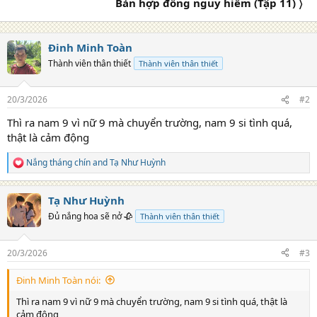
Bản hợp đồng nguy hiểm (Tập 11) 〉
:
Đinh Minh Toàn
Thành viên thân thiết
Thành viên thân thiết
20/3/2026
#2
Thì ra nam 9 vì nữ 9 mà chuyển trường, nam 9 si tình quá,
thật là cảm động
Nắng tháng chín
and
Tạ Như Huỳnh
R
e
a
Tạ Như Huỳnh
c
t
Đủ nắng hoa sẽ nở 🥀
Thành viên thân thiết
i
o
n
20/3/2026
#3
s
:
Đinh Minh Toàn nói:
Thì ra nam 9 vì nữ 9 mà chuyển trường, nam 9 si tình quá, thật là
cảm động