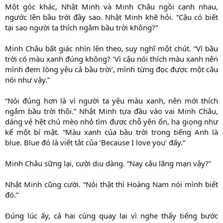
Một góc khác, Nhật Minh và Minh Châu ngồi cạnh nhau,
ngước lên bầu trời đầy sao. Nhật Minh khẽ hỏi. “Cậu có biết
tại sao người ta thích ngắm bầu trời không?”
Minh Châu bất giác nhìn lên theo, suy nghĩ một chút. “Vì bầu
trời có màu xanh đúng không? ‘Vì cậu nói thích màu xanh nên
mình đem lòng yêu cả bầu trời’, mình từng đọc được một câu
nói như vậy.”
“Nói đúng hơn là vì người ta yêu màu xanh, nên mới thích
ngắm bầu trời thôi.” Nhật Minh tựa đầu vào vai Minh Châu,
dáng vẻ hệt chú mèo nhỏ tìm được chỗ yên ổn, hạ giọng như
kể một bí mật. “Màu xanh của bầu trời trong tiếng Anh là
blue. Blue đó là viết tắt của ‘Because I love you’ đấy.”
Minh Châu sững lại, cười dịu dàng. “Nay cậu lãng mạn vậy?”
Nhật Minh cũng cười. “Nói thật thì Hoàng Nam nói mình biết
đó.”
Đúng lúc ấy, cả hai cùng quay lại vì nghe thấy tiếng bước