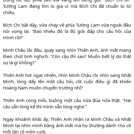
Tường Lam đang tìm lọ gia vị mà Bích Chi đã chuẩn bị từ
chiều.
Bích Chi bật dậy, vừa chạy về phía Tường Lam vừa ngoái đầu
nói vọng lại. “Bao nhiêu đó là đủ giải đáp cho câu hỏi của
mình rồi!”
Minh Châu lắc đâu, quay sang nhìn Thiên Anh, ánh mắt mang
theo chút tinh nghịch. “Còn cậu thì sao? Muốn biết lý do thật
sự là gì không?”
Thiên Anh hơi ngạc nhiên, nhìn Minh Châu rồi nhìn sang Nhật
Minh, lòng dấy lên một câu hỏi, rốt cuộc điều gì đã khiến
Hoàng Nam muốn chuyển trường nhỉ?
Thiên Anh cong môi, buông một câu nửa đùa nửa thật. “Hai
cậu sẵn lòng kể thì mình sẵn lòng nghe.”
Ngay khoảnh khắc ấy, Thiên Anh nhận ra Minh Châu và Nhật
Minh lại nhìn mình bằng ánh mắt mà họ thường dành cho cô
mỗi lần cô mỉm cười.