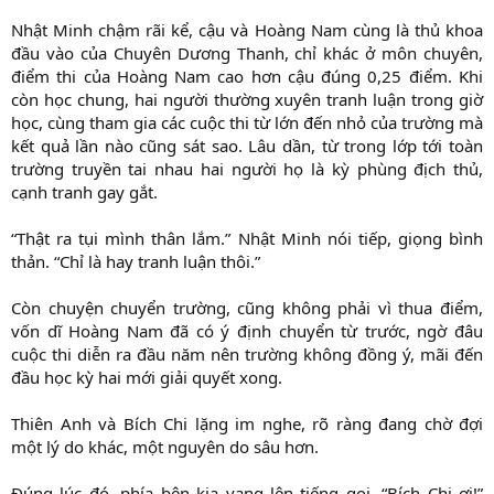
Nhật Minh chậm rãi kể, cậu và Hoàng Nam cùng là thủ khoa
đầu vào của Chuyên Dương Thanh, chỉ khác ở môn chuyên,
điểm thi của Hoàng Nam cao hơn cậu đúng 0,25 điểm. Khi
còn học chung, hai người thường xuyên tranh luận trong giờ
học, cùng tham gia các cuộc thi từ lớn đến nhỏ của trường mà
kết quả lần nào cũng sát sao. Lâu dần, từ trong lớp tới toàn
trường truyền tai nhau hai người họ là kỳ phùng địch thủ,
cạnh tranh gay gắt.
“Thật ra tụi mình thân lắm.” Nhật Minh nói tiếp, giọng bình
thản. “Chỉ là hay tranh luận thôi.”
Còn chuyện chuyển trường, cũng không phải vì thua điểm,
vốn dĩ Hoàng Nam đã có ý định chuyển từ trước, ngờ đâu
cuộc thi diễn ra đầu năm nên trường không đồng ý, mãi đến
đầu học kỳ hai mới giải quyết xong.
Thiên Anh và Bích Chi lặng im nghe, rõ ràng đang chờ đợi
một lý do khác, một nguyên do sâu hơn.
Đúng lúc đó, phía bên kia vang lên tiếng gọi. “Bích Chi ơi!”