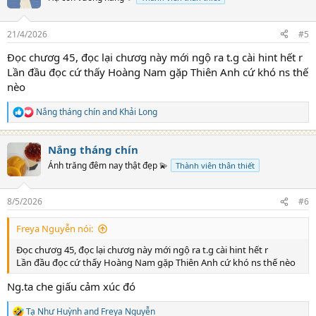
i
o
n
21/4/2026
#5
s
:
Đọc chươg 45, đọc lại chươg này mới ngộ ra t.g cài hint hết r
Lần đầu đọc cứ thấy Hoàng Nam gặp Thiên Anh cứ khó ns thế
nèo
Nắng tháng chín
and
Khải Long
R
e
a
Nắng tháng chín
c
t
Ánh trăng đêm nay thật đẹp 💫
Thành viên thân thiết
i
o
n
8/5/2026
#6
s
:
Freya Nguyễn nói:
Đọc chươg 45, đọc lại chươg này mới ngộ ra t.g cài hint hết r
Lần đầu đọc cứ thấy Hoàng Nam gặp Thiên Anh cứ khó ns thế nèo
Ng.ta che giấu cảm xúc đó
Tạ Như Huỳnh
and
Freya Nguyễn
R