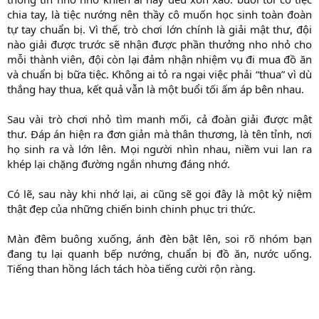
chia tay, là tiệc nướng nên thầy cô muốn học sinh toàn đoàn
tự tay chuẩn bị. Vì thế, trò chơi lớn chính là giải mật thư, đội
nào giải được trước sẽ nhận được phần thưởng nho nhỏ cho
mỗi thành viên, đội còn lại đảm nhận nhiệm vụ đi mua đồ ăn
và chuẩn bị bữa tiệc. Không ai tỏ ra ngại việc phải “thua” vì dù
thắng hay thua, kết quả vẫn là một buổi tối ấm áp bên nhau.
Sau vài trò chơi nhỏ tìm manh mối, cả đoàn giải được mật
thư. Đáp án hiện ra đơn giản mà thân thương, là tên tỉnh, nơi
họ sinh ra và lớn lên. Mọi người nhìn nhau, niềm vui lan ra
khép lại chặng đường ngắn nhưng đáng nhớ.
Có lẽ, sau này khi nhớ lại, ai cũng sẽ gọi đây là một kỷ niệm
thật đẹp của những chiến binh chinh phục tri thức.
Màn đêm buông xuống, ánh đèn bật lên, soi rõ nhóm bạn
đang tụ lại quanh bếp nướng, chuẩn bị đồ ăn, nước uống.
Tiếng than hồng lách tách hòa tiếng cười rộn ràng.