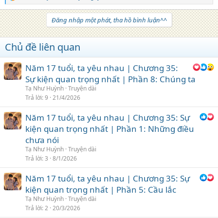
e
a
Đăng nhập một phát, tha hồ bình luận^^
c
t
i
Chủ đề liên quan
o
n
s
Năm 17 tuổi, ta yêu nhau | Chương 35:
:
Sự kiện quan trọng nhất | Phần 8: Chúng ta
Tạ Như Huỳnh
Truyện dài
Trả lời
9
21/4/2026
Năm 17 tuổi, ta yêu nhau | Chương 35: Sự
kiện quan trọng nhất | Phần 1: Những điều
chưa nói
Tạ Như Huỳnh
Truyện dài
Trả lời
3
8/1/2026
Năm 17 tuổi, ta yêu nhau | Chương 35: Sự
kiện quan trọng nhất | Phần 5: Cầu lắc
Tạ Như Huỳnh
Truyện dài
Trả lời
2
20/3/2026