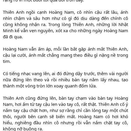
Thiên Anh ngồi cạnh Hoàng Nam, cô nhìn cậu rất lâu, ánh
nhìn chậm và sâu hơn như có gì đó dịu dàng đến chính cô
cũng không nhận ra. Trong lòng Thiên Anh, những lời Nhật
Minh kể vẫn vẹn nguyên, xót xa cho những ngày Hoàng Nam
đã đi qua.
Hoàng Nam vẫn ấm áp, mỗi lần bắt gặp ánh mắt Thiên Anh,
cậu lại cười, ánh mắt chẳng mang theo điều gì nặng nề trong
tim.
Có tiếng nhạc vang lên, ai đó đứng dậy trước, thêm vài người
nữa đứng lên theo và rồi nhiều bàn tay nắm lấy nhau, tạo
thành một vòng tròn lớn xoay quanh đốm lửa.
Thiên Anh cũng đứng lên, bàn tay chạm vào bàn tay Hoàng
Nam, hơi ấm từ tay cậu len vào tay cô, rất thật. Thiên Anh cố ý
nắm tay cậu chặt hơn, như sợ rằng chỉ cần lỏng tay một chút
thôi, người bên cạnh sẽ biến mất. Hoàng Nam có hơi khó
hiểu, nghiêng đầu nhìn cô nhưng rồi vẫn nắm chặt tay cô,
không nỡ buông ra.