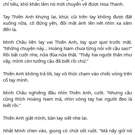
chỉ tiêu, khó khăn lắm nó mới chuyển về được Hoa Thanh.
Tay Thiên Anh khựng lại, khúc củi trên tay không được đặt
xuống nữa, cô đứng yên, đôi mắt ánh lên nét nhìn xa xăm
đến lạ.
Minh Châu liền lay vai Thiên Anh, tay quơ quơ trước mặt.
“Những chuyện này… Hoàng Nam chưa từng nói với cậu sao?”
Rồi bật cười nhẹ, nửa đùa nửa thật. “Thấy hai người thân như
vậy, mình còn tưởng cậu đã biết rồi chứ.”
Thiên Anh không trả lời, tay vô thức chạm vào chiếc vòng trên
cổ tay mình.
Minh Châu nghiêng đầu nhìn Thiên Anh, cười. “Nhưng cậu
cũng thích Hoàng Nam mà, nhìn vòng tay hai người đeo là
biết rồi.”
Thiên Anh giật mình, bàn tay siết nhẹ lại.
Nhật Minh chen vào, giọng có chút sốt ruột. “Mà nãy giờ nó