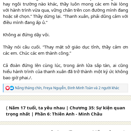
hay ngôi trường nào khác, thầy luôn mong các em hài lòng
với hành trình vừa qua, vững chân trên con đường mình đang
hoặc sẽ chọn.” Thầy dừng lại. “Thanh xuân, phải dũng cảm với
điều mình đang ấp ủ.”
Không ai đứng dậy vội.
Thầy nói câu cuối. “Thay mặt sở giáo dục tỉnh, thầy cảm ơn
các em. Chúc các em thành công.”
Cả đoàn đứng lên cùng lúc, trong ánh lửa sắp tàn, ai cũng
hiểu hành trình của thanh xuân đã trở thành một ký ức không
bao giờ phai./.​
Nắng tháng chín
,
Freya Nguyễn
,
Đinh Minh Toàn
và 2 người khác
R
e
a
c
〈 Năm 17 tuổi, ta yêu nhau | Chương 35: Sự kiện quan
t
i
trọng nhất | Phần 6: Thiên Anh - Minh Châu
o
n
s