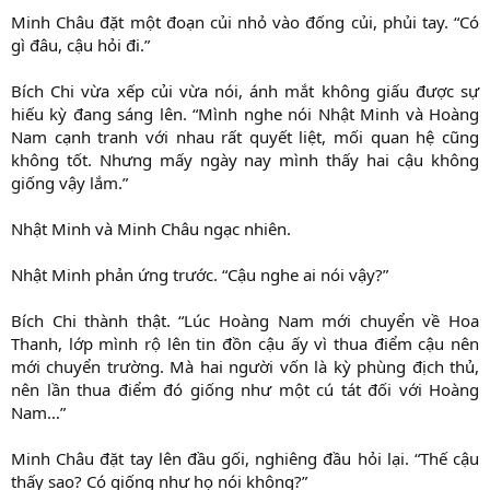
Minh Châu đặt một đoạn củi nhỏ vào đống củi, phủi tay. “Có
gì đâu, cậu hỏi đi.”
Bích Chi vừa xếp củi vừa nói, ánh mắt không giấu được sự
hiếu kỳ đang sáng lên. “Mình nghe nói Nhật Minh và Hoàng
Nam cạnh tranh với nhau rất quyết liệt, mối quan hệ cũng
không tốt. Nhưng mấy ngày nay mình thấy hai cậu không
giống vậy lắm.”
Nhật Minh và Minh Châu ngạc nhiên.
Nhật Minh phản ứng trước. “Cậu nghe ai nói vậy?”
Bích Chi thành thật. “Lúc Hoàng Nam mới chuyển về Hoa
Thanh, lớp mình rộ lên tin đồn cậu ấy vì thua điểm cậu nên
mới chuyển trường. Mà hai người vốn là kỳ phùng địch thủ,
nên lần thua điểm đó giống như một cú tát đối với Hoàng
Nam…”
Minh Châu đặt tay lên đầu gối, nghiêng đầu hỏi lại. “Thế cậu
thấy sao? Có giống như họ nói không?”