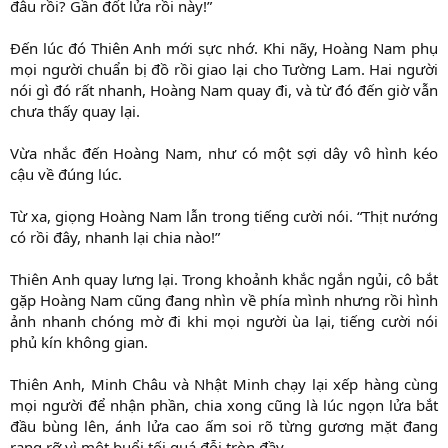
đâu rồi? Gần đốt lửa rồi này!”
Đến lúc đó Thiên Anh mới sực nhớ. Khi nãy, Hoàng Nam phụ
mọi người chuẩn bị đồ rồi giao lại cho Tường Lam. Hai người
nói gì đó rất nhanh, Hoàng Nam quay đi, và từ đó đến giờ vẫn
chưa thấy quay lại.
Vừa nhắc đến Hoàng Nam, như có một sợi dây vô hình kéo
cậu về đúng lúc.
Từ xa, giọng Hoàng Nam lẫn trong tiếng cười nói. “Thịt nướng
có rồi đây, nhanh lại chia nào!”
Thiên Anh quay lưng lại. Trong khoảnh khắc ngắn ngủi, cô bắt
gặp Hoàng Nam cũng đang nhìn về phía mình nhưng rồi hình
ảnh nhanh chóng mờ đi khi mọi người ùa lại, tiếng cười nói
phủ kín không gian.
Thiên Anh, Minh Châu và Nhật Minh chạy lại xếp hàng cùng
mọi người để nhận phần, chia xong cũng là lúc ngọn lửa bắt
đầu bùng lên, ánh lửa cao ấm soi rõ từng gương mặt đang
rạng rỡ vì một buổi tối quá đỗi tròn đầy.