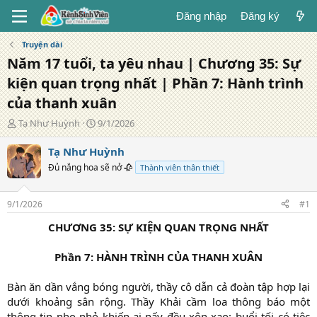
Đăng nhập
Đăng ký
Truyện dài
Năm 17 tuổi, ta yêu nhau | Chương 35: Sự
kiện quan trọng nhất | Phần 7: Hành trình
của thanh xuân
T
N
Tạ Như Huỳnh
9/1/2026
á
g
c
à
Tạ Như Huỳnh
g
y
Đủ nắng hoa sẽ nở 🥀
Thành viên thân thiết
i
đ
ả
ă
n
9/1/2026
#1
g
CHƯƠNG 35: SỰ KIỆN QUAN TRỌNG NHẤT
Phần 7: HÀNH TRÌNH CỦA THANH XUÂN
Bàn ăn dần vắng bóng người, thầy cô dẫn cả đoàn tập hợp lại
dưới khoảng sân rộng. Thầy Khải cầm loa thông báo một
thông tin nho nhỏ khiến ai nấy đều xôn xao: buổi tối có tiệc