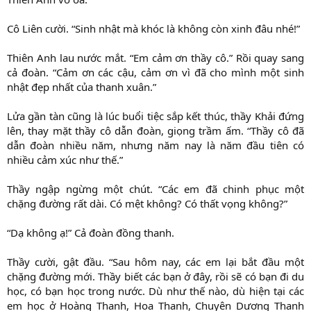
Cô Liên cười. “Sinh nhật mà khóc là không còn xinh đâu nhé!”
Thiên Anh lau nước mắt. “Em cảm ơn thầy cô.” Rồi quay sang
cả đoàn. “Cảm ơn các cậu, cảm ơn vì đã cho mình một sinh
nhật đẹp nhất của thanh xuân.”
Lửa gần tàn cũng là lúc buổi tiệc sắp kết thúc, thầy Khải đứng
lên, thay mặt thầy cô dẫn đoàn, giọng trầm ấm. “Thầy cô đã
dẫn đoàn nhiều năm, nhưng năm nay là năm đầu tiên có
nhiều cảm xúc như thế.”
Thầy ngập ngừng một chút. “Các em đã chinh phục một
chặng đường rất dài. Có mệt không? Có thất vọng không?”
“Dạ không ạ!” Cả đoàn đồng thanh.
Thầy cười, gật đầu. “Sau hôm nay, các em lại bắt đầu một
chặng đường mới. Thầy biết các bạn ở đây, rồi sẽ có bạn đi du
học, có bạn học trong nước. Dù như thế nào, dù hiện tại các
em học ở Hoàng Thanh, Hoa Thanh, Chuyên Dương Thanh