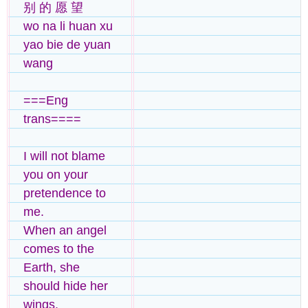
别 的 愿 望
wo na li huan xu
yao bie de yuan
wang
===Eng
trans====
I will not blame
you on your
pretendence to
me.
When an angel
comes to the
Earth, she
should hide her
wings.