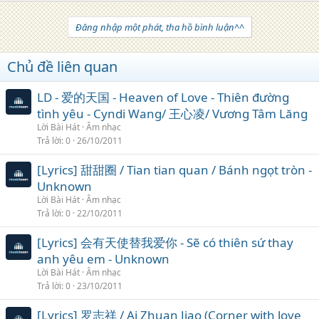
Đăng nhập một phát, tha hồ bình luận^^
Chủ đề liên quan
LD - 爱的天国 - Heaven of Love - Thiên đường
tình yêu - Cyndi Wang/ 王心凌/ Vương Tâm Lăng
Lời Bài Hát
Âm nhạc
Trả lời
0
26/10/2011
[Lyrics] 甜甜圈 / Tian tian quan / Bánh ngọt tròn -
Unknown
Lời Bài Hát
Âm nhạc
Trả lời
0
22/10/2011
[Lyrics] 会有天使替我爱你 - Sẽ có thiên sứ thay
anh yêu em - Unknown
Lời Bài Hát
Âm nhạc
Trả lời
0
23/10/2011
[Lyrics] 罗志祥 / Ai Zhuan Jiao (Corner with love