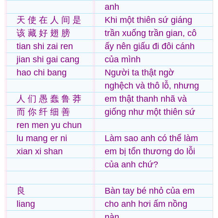
anh
天 使 在 人 间 是
Khi một thiên sứ giáng
该 藏 好 翅 膀
trần xuống trần gian, cô
tian shi zai ren
ấy nên giấu đi đôi cánh
jian shi gai cang
của mình
hao chi bang
Người ta thật ngờ
nghệch và thô lỗ, nhưng
人 们 愚 蠢 鲁 莽
em thật thanh nhã và
而 你 纤 细 善
giống như một thiên sứ
ren men yu chun
lu mang er ni
Làm sao anh có thể làm
xian xi shan
em bị tổn thương do lỗi
của anh chứ?
良
Bàn tay bé nhỏ của em
liang
cho anh hơi ấm nồng
nàn