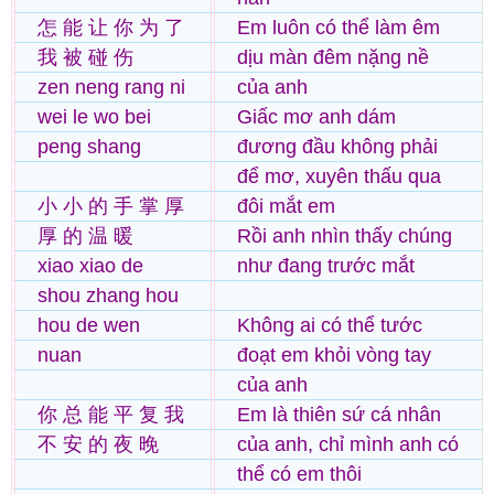
怎 能 让 你 为 了
Em luôn có thể làm êm
我 被 碰 伤
dịu màn đêm nặng nề
zen neng rang ni
của anh
wei le wo bei
Giấc mơ anh dám
peng shang
đương đầu không phải
để mơ, xuyên thấu qua
小 小 的 手 掌 厚
đôi mắt em
厚 的 温 暖
Rồi anh nhìn thấy chúng
xiao xiao de
như đang trước mắt
shou zhang hou
hou de wen
Không ai có thể tước
nuan
đoạt em khỏi vòng tay
của anh
你 总 能 平 复 我
Em là thiên sứ cá nhân
不 安 的 夜 晚
của anh, chỉ mình anh có
thể có em thôi