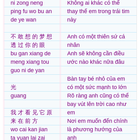
ni zong neng
Không ai khác có thể
ping fu wo bu an
thay thế em trong trái tim
de ye wan
này
不 敢 想 的 梦 想
Anh có một thiên sứ cá
透 过 你 的 眼
nhân
bu gan xiang de
Anh sẽ không cần điều
meng xiang tou
ước nào khác nữa đâu
guo ni de yan
Bàn tay bé nhỏ của em
光
có một sức mạnh to lớn
guang
Rõ ràng anh cũng có thể
bay vút lên trời cao như
我 才 看 见 它 原
em
来 在 前 方
Nơi em muốn đến chính
wo cai kan jian
là phương hướng của
ta yuan lai zai
anh