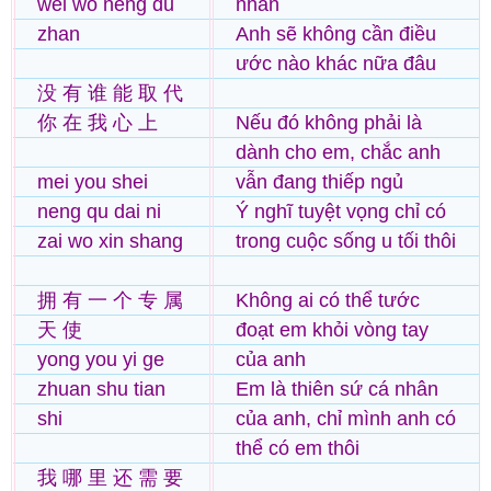
wei wo neng du
nhân
zhan
Anh sẽ không cần điều
ước nào khác nữa đâu
没 有 谁 能 取 代
你 在 我 心 上
Nếu đó không phải là
dành cho em, chắc anh
mei you shei
vẫn đang thiếp ngủ
neng qu dai ni
Ý nghĩ tuyệt vọng chỉ có
zai wo xin shang
trong cuộc sống u tối thôi
拥 有 一 个 专 属
Không ai có thể tước
天 使
đoạt em khỏi vòng tay
yong you yi ge
của anh
zhuan shu tian
Em là thiên sứ cá nhân
shi
của anh, chỉ mình anh có
thể có em thôi
我 哪 里 还 需 要