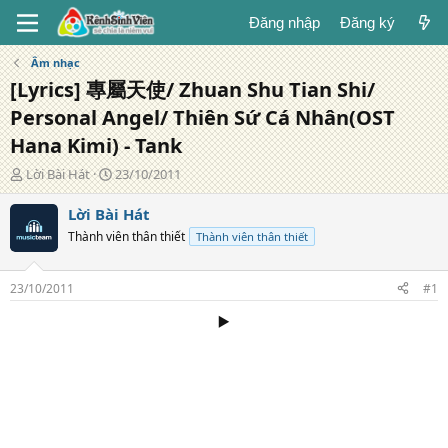
Đăng nhập
Đăng ký
Âm nhạc
[Lyrics] 專屬天使/ Zhuan Shu Tian Shi/
Personal Angel/ Thiên Sứ Cá Nhân(OST
Hana Kimi) - Tank
T
N
Lời Bài Hát
23/10/2011
á
g
c
à
Lời Bài Hát
g
y
Thành viên thân thiết
Thành viên thân thiết
i
đ
ả
ă
n
23/10/2011
#1
g
▶️