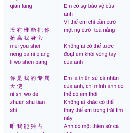
qian fang
Em có sự bảo vệ của
anh
Vì thế em chỉ cần cười
没 有 谁 能 把 你
một nụ cười toả nắng
抢 离 我 身 旁
mei you shei
Không ai có thể tước
neng ba ni qiang
đoạt em khỏi vòng tay
li wo shen pang
của anh
你 是 我 的 专 属
Em là thiên sứ cá nhân
天 使
của anh, chỉ mình anh có
ni shi wo de
thể có em thôi
zhuan shu tian
Không ai khác có thể
shi
thay thế em trong trái tim
này
唯 我 能 独 占
Anh có một thiên sứ cá