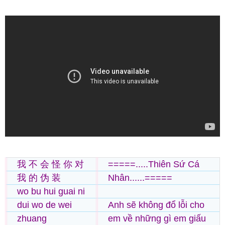
我 不 会 怪 你 对
=====.....Thiên Sứ Cá
我 的 伪 装
Nhân......=====
wo bu hui guai ni
dui wo de wei
Anh sẽ không đổ lỗi cho
zhuang
em về những gì em giấu