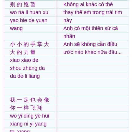
别 的 愿 望
Không ai khác có thể
wo na li huan xu
thay thế em trong trái tim
yao bie de yuan
này
wang
Anh có một thiên sứ cá
nhân
小 小 的 手 掌 大
Anh sẽ không cần điều
大 的 力 量
ước nào khác nữa đâu...
xiao xiao de
shou zhang da
da de li liang
我 一 定 也 会 像
你 一 样 飞 翔
wo yi ding ye hui
xiang ni yi yang
fei xiang