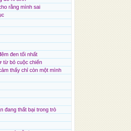
cho rằng mình sai
ục
đêm đen tối nhất
 từ bỏ cuộc chiến
cảm thấy chỉ còn một mình
ạn đang thất bại trong trò