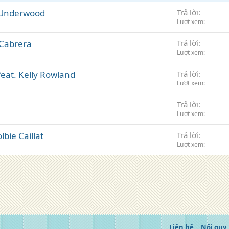
e Underwood
Trả lời
Lượt xem
 Cabrera
Trả lời
Lượt xem
feat. Kelly Rowland
Trả lời
Lượt xem
Trả lời
Lượt xem
lbie Caillat
Trả lời
Lượt xem
Liên hệ
Nội quy