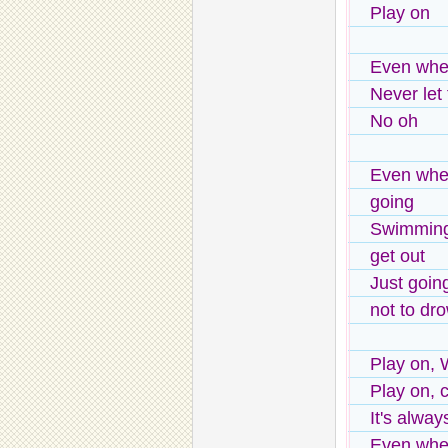
Play on
Even when
Never let
No oh
Even when
going
Swimming
get out
Just goin
not to dr
Play on, 
Play on,
It's alway
Even when