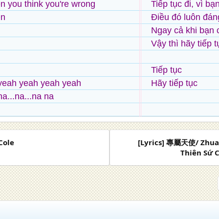
 you think you're wrong
Tiếp tục đi, vì bạ
On
Điều đó luôn đáng
Ngay cả khi bạn 
Vậy thì hãy tiếp t
Tiếp tục
yeah yeah yeah yeah
Hãy tiếp tục
na...na...na na
 Cole
[Lyrics] 專屬天使/ Zhuan
Thiên Sứ C