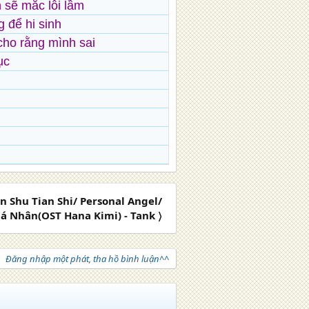
n sẽ mắc lỗi lầm
 để hi sinh
cho rằng mình sai
ục
 Shu Tian Shi/ Personal Angel/
á Nhân(OST Hana Kimi) - Tank 〉
Đăng nhập một phát, tha hồ bình luận^^