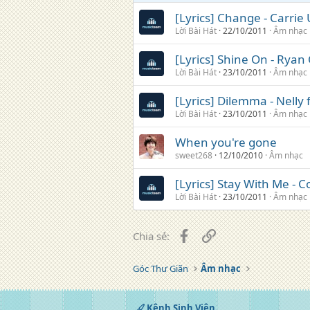
[Lyrics] Change - Carri
Lời Bài Hát
22/10/2011
Âm nhạc
[Lyrics] Shine On - Ryan
Lời Bài Hát
23/10/2011
Âm nhạc
[Lyrics] Dilemma - Nelly 
Lời Bài Hát
23/10/2011
Âm nhạc
When you're gone
sweet268
12/10/2010
Âm nhạc
[Lyrics] Stay With Me - Co
Lời Bài Hát
23/10/2011
Âm nhạc
Facebook
Liên kết
Chia sẻ:
Góc Thư Giãn
Âm nhạc
Kênh Sinh Viên