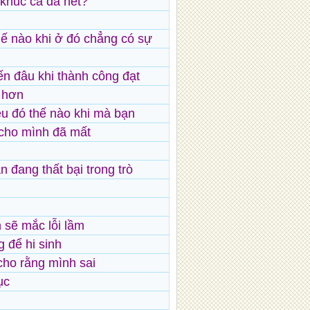
 khúc ca đã hết?
hế nào khi ở đó chẳng có sự
n đâu khi thành công đạt
 hơn
ều đó thế nào khi mà bạn
 cho mình đã mất
ạn đang thất bại trong trò
n sẽ mắc lỗi lầm
 để hi sinh
cho rằng mình sai
ục