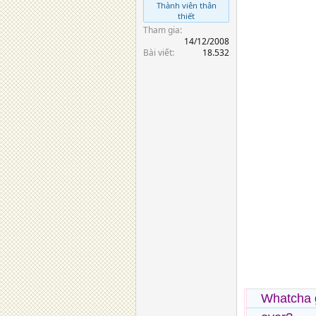
Thành viên thân
thiết
Tham gia
14/12/2008
Bài viết
18.532
Whatcha 