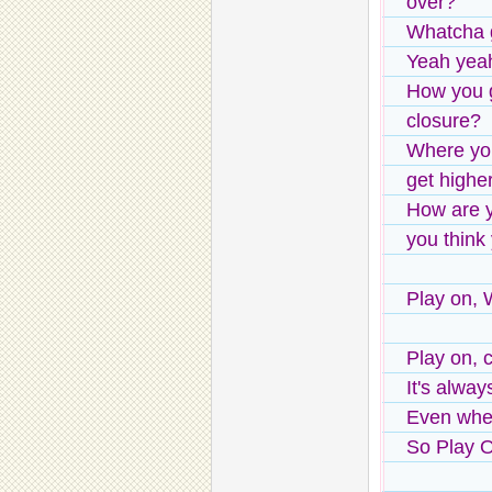
over?
Whatcha 
Yeah yea
How you 
closure?
Where yo
get highe
How are 
you think
Play on, 
Play on,
It's alway
Even when
So Play 