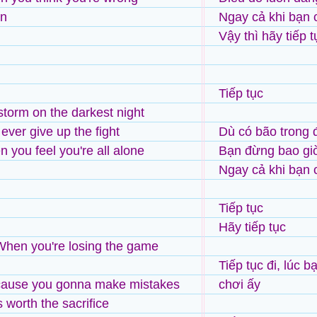
On
Ngay cả khi bạn 
Vậy thì hãy tiếp t
Tiếp tục
 storm on the darkest night
ever give up the fight
Dù có bão trong 
 you feel you're all alone
Bạn đừng bao giờ
Ngay cả khi bạn 
Tiếp tục
Hãy tiếp tục
When you're losing the game
Tiếp tục đi, lúc b
 cause you gonna make mistakes
chơi ấy
s worth the sacrifice