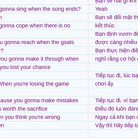
Bạn sẽ hát gì khi
gonna sing when the song ends?
Yeah
h
Bạn sẽ đối mặt t
gonna cope when there is no
kết thúc
Bạn định vươn đế
u gonna reach when the goals
được càng nhiều
r?
Bạn thực hiện đi
you gonna make it through when
nghĩ rằng cơ hội
 you lost your chance
Tiếp tục đi, lúc b
When you're losing the game
chơi ấy
 cause you gonna make mistakes
Tiếp tục đi, vì bạ
s worth the sacrifice
Điều đó luôn đáng
 you think you're wrong
Ngay cả khi bạn 
On
Vậy thì hãy tiếp t