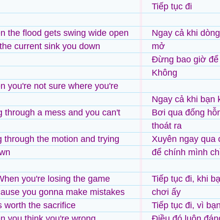
Tiếp tục đi
 the flood gets swing wide open
Ngay cả khi dòng
 the current sink you down
mở
Đừng bao giờ để
Không
 you're not sure where you're
Ngay cả khi bạn 
 through a mess and you can't
Bơi qua đống hỗn
thoát ra
g through the motion and trying
Xuyên ngay qua 
own
để chính mình c
When you're losing the game
Tiếp tục đi, khi b
 cause you gonna make mistakes
chơi ấy
s worth the sacrifice
Tiếp tục đi, vì bạ
 you think you're wrong
Điều đó luôn đáng