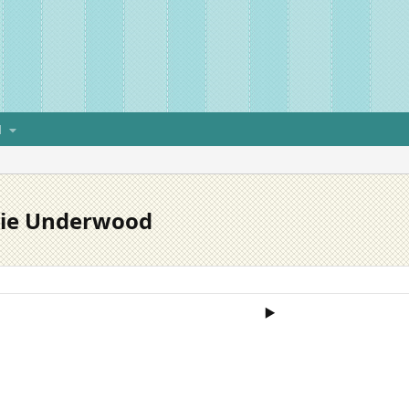
H
rrie Underwood
▶️