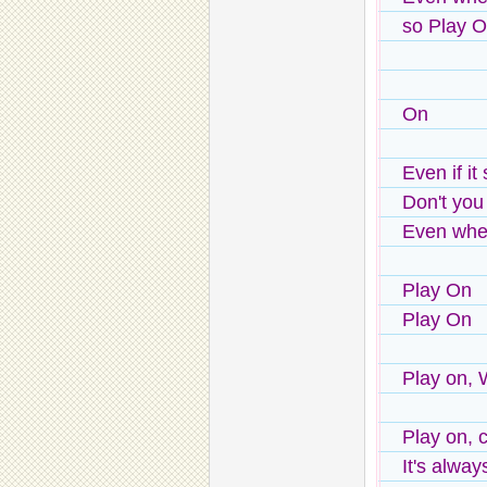
so Play 
On
Even if it
Don't you 
Even when
Play On
Play On
Play on, 
Play on,
It's alway