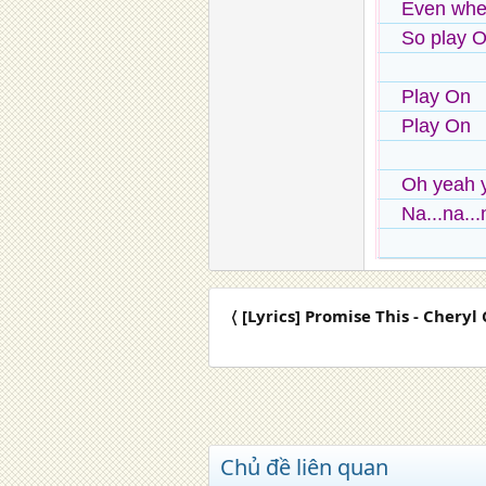
Even when
So play 
Play On
Play On
Oh yeah 
Na...na...
〈 [Lyrics] Promise This - Cheryl
Chủ đề liên quan