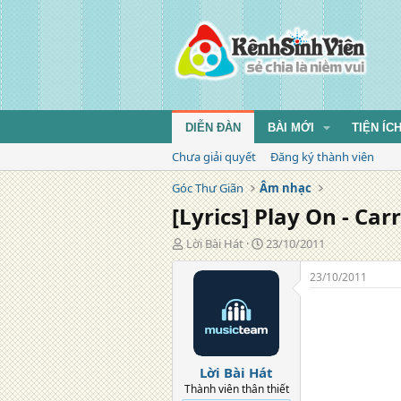
DIỄN ĐÀN
BÀI MỚI
TIỆN ÍC
Chưa giải quyết
Đăng ký thành viên
Góc Thư Giãn
Âm nhạc
[Lyrics] Play On - Ca
T
N
Lời Bài Hát
23/10/2011
á
g
c
à
23/10/2011
g
y
i
đ
ả
ă
n
g
Lời Bài Hát
Thành viên thân thiết