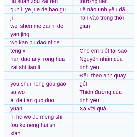
jiu suan zou zai ren
thương tiếc
qun li ye jue de hao gu
Lẽ nào tình yêu đã
ji
Tan vào trong thời
wei shen me zai ni de
gian
yan jing
wo kan bu dao ni de
teng xi
Cho em biết tại sao
nan dao ai yi rong hua
Nguyên nhân của
zai shi jian li
tình yêu
Đều theo anh quay
you shui neng gou gao
gót
su wo
Thiên đường của
ai de tian guo duo
tình yêu
yuan
Xa vời quá . . .
ni he wo de meng shi
fou ke neng hui shi
xian