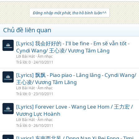
Đăng nhập một phát, tha hồ bình luận^^
Chủ đề liên quan
[Lyrics] 我会好好的 - I'll be fine - Em sẽ vẫn tốt -
Cyndi Wang/ 王心凌/ Vương Tâm Lăng
Lời Bài Hát
Âm nhạc
Trả lời
0
24/10/2011
[Lyrics] 飘飘 - Piao piao - Lâng lâng - Cyndi Wang/
王心凌/ Vương Tâm Lăng
Lời Bài Hát
Âm nhạc
Trả lời
0
23/10/2011
[Lyrics] Forever Love - Wang Lee Hom / 王力宏 /
Vương Lực Hoành
Lời Bài Hát
Âm nhạc
Trả lời
0
26/10/2011
[Lyrics] 东南西北风 / Dong Nan Xi Bei Fong - Timi