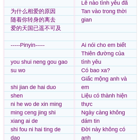
Lẽ nào tình yêu đã
为什么相爱的原因
Tan vào trong thời
随着你转身的离去
gian
爱的天国已遥不可及
-----Pinyin-----
Ai nói cho em biết
Thiên đường của
you shui neng gou gao
tình yêu
su wo
Có bao xa?
Giấc mộng anh và
shi jian de hai duo
em
shen
Liệu có thành hiện
ni he wo de xin ming
thực
ming ceng jing shi
Ngày càng không
xiang ai de
dám tin
shi fou ni hai ting de
Đời này không có
dao
anh