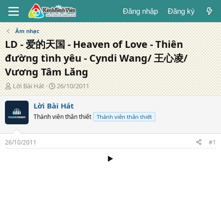
Đăng nhập
Đăng ký
Âm nhạc
LD - 爱的天国 - Heaven of Love - Thiên
đường tình yêu - Cyndi Wang/ 王心凌/
Vương Tâm Lăng
T
N
Lời Bài Hát
26/10/2011
á
g
c
à
Lời Bài Hát
g
y
Thành viên thân thiết
Thành viên thân thiết
i
đ
ả
ă
n
26/10/2011
#1
g
▶️