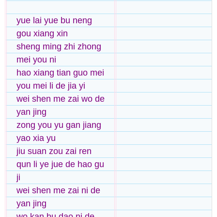
yue lai yue bu neng
gou xiang xin
sheng ming zhi zhong
mei you ni
hao xiang tian guo mei
you mei li de jia yi
wei shen me zai wo de
yan jing
zong you yu gan jiang
yao xia yu
jiu suan zou zai ren
qun li ye jue de hao gu
ji
wei shen me zai ni de
yan jing
wo kan bu dao ni de