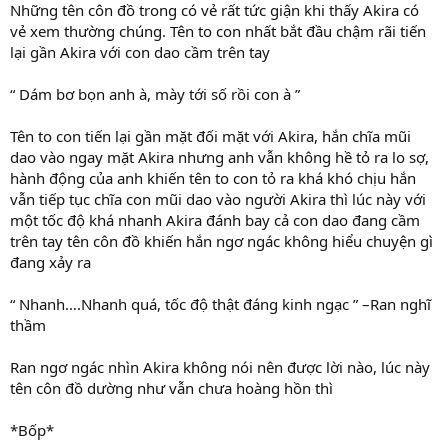
Những tên côn đồ trong có vẻ rất tức giận khi thấy Akira có
vẻ xem thường chúng. Tên to con nhất bắt đầu chậm rãi tiến
lại gần Akira với con dao cầm trên tay
“ Dám bơ bọn anh à, mày tới số rồi con à ”
Tên to con tiến lại gần mặt đối mặt với Akira, hắn chĩa mũi
dao vào ngay mặt Akira nhưng anh vẫn không hề tỏ ra lo sợ,
hành động của anh khiến tên to con tỏ ra khá khó chịu hắn
vẫn tiếp tục chĩa con mũi dao vào người Akira thì lúc này với
một tốc độ khá nhanh Akira đánh bay cả con dao đang cầm
trên tay tên côn đồ khiến hắn ngơ ngác không hiểu chuyện gì
đang xảy ra
“ Nhanh….Nhanh quá, tốc độ thật đáng kinh ngạc ” –Ran nghĩ
thầm
Ran ngơ ngác nhìn Akira không nói nên được lời nào, lúc này
tên côn đồ dường như vẫn chưa hoàng hồn thì
*Bốp*