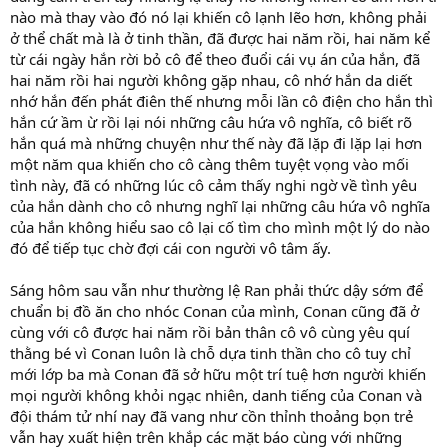
nào mà thay vào đó nó lại khiến cô lạnh lẽo hơn, không phải
ở thể chất mà là ở tinh thần, đã được hai năm rồi, hai năm kể
từ cái ngày hắn rời bỏ cô để theo đuổi cái vụ án của hắn, đã
hai năm rồi hai người không gặp nhau, cô nhớ hắn da diết
nhớ hắn đến phát điên thế nhưng mỗi lần cô điện cho hắn thì
hắn cứ ầm ừ rồi lại nói những câu hứa vô nghĩa, cô biết rõ
hắn quá mà những chuyện như thế này đã lặp đi lặp lại hơn
một năm qua khiến cho cô càng thêm tuyệt vọng vào mối
tình này, đã có những lúc cô cảm thấy nghi ngờ về tình yêu
của hắn dành cho cô nhưng nghĩ lại những câu hứa vô nghĩa
của hắn không hiểu sao cô lại cố tìm cho mình một lý do nào
đó để tiếp tục chờ đợi cái con người vô tâm ấy.
Sáng hôm sau vẫn như thường lệ Ran phải thức dậy sớm để
chuẩn bị đồ ăn cho nhóc Conan của mình, Conan cũng đã ở
cùng với cô được hai năm rồi bản thân cô vô cùng yêu quí
thằng bé vì Conan luôn là chỗ dựa tinh thần cho cô tuy chỉ
mới lớp ba mà Conan đã sở hữu một trí tuệ hơn người khiến
mọi người không khỏi ngạc nhiên, danh tiếng của Conan và
đội thám tử nhí nay đã vang như cồn thỉnh thoảng bọn trẻ
vẫn hay xuất hiện trên khắp các mặt báo cùng với những