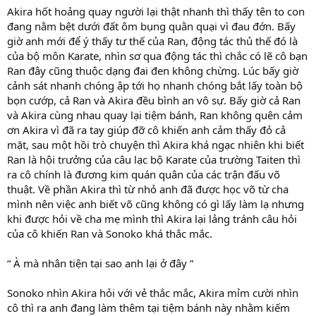
Akira hốt hoảng quay người lại thật nhanh thì thấy tên to con
đang nằm bệt dưới đất ôm bụng quằn quại vì đau đớn. Bấy
giờ anh mới để ý thấy tư thế của Ran, động tác thủ thế đó là
của bộ môn Karate, nhìn sơ qua động tác thì chắc có lẽ cô bạn
Ran đây cũng thuộc dạng đai đen không chừng. Lúc bấy giờ
cảnh sát nhanh chóng ập tới họ nhanh chóng bắt lấy toàn bộ
bọn cướp, cả Ran và Akira đều bình an vô sự. Bấy giờ cả Ran
và Akira cùng nhau quay lại tiệm bánh, Ran không quên cảm
ơn Akira vì đã ra tay giúp đỡ cô khiến anh cảm thấy đỏ cả
mặt, sau một hồi trò chuyện thì Akira khá ngạc nhiên khi biết
Ran là hội trưởng của câu lạc bộ Karate của trường Taiten thì
ra cô chính là đương kim quán quân của các trận đấu võ
thuật. Về phần Akira thì từ nhỏ anh đã được học võ từ cha
mình nên việc anh biết võ cũng không có gì lấy làm lạ nhưng
khi được hỏi về cha mẹ mình thì Akira lại lảng tránh câu hỏi
của cô khiến Ran và Sonoko khá thắc mắc.
“ À mà nhân tiện tại sao anh lại ở đây ”
Sonoko nhìn Akira hỏi với vẻ thắc mắc, Akira mỉm cười nhìn
cô thì ra anh đang làm thêm tại tiệm bánh này nhằm kiếm