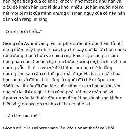
hắn nghe tiếng của cô khóc, khóc vì nhớ một kẻ như hắn và
điều đó khiến hắn cực kì đau khổ, nhiều lúc hắn muốn nói ra
hết mọi bí mật của mình nhưng vì sự an nguy của cô nên hắn
đành cắn răng im lặng.
“ Conan ơi đi thôi…”
Giọng của Ayumi vang lên, từ phía dưới nhà đội thám tử nhí
đang đứng vẫy tay nhìn hắn, bọn trẻ bây giờ đã lớn hơn nhiều
rồi trưởng thành hơn về nhiều mặt khiến cậu cũng an tâm
hơn phần nào. Conan chậm rãi bước xuống một cách mệt mỏi
nhưng vẫn cố tỏ ra vui vẻ để không làm bọn trẻ lo lắng
nhưng làm sao cậu có thể qua mắt được Haibara, nhà khoa
học tài ba và đồng thời cũng là người đã chế ra Apotoxin
4869 loại thuốc đã đảo lộn cuộc sống của cả hai người. Nói
qua nói lại thì dù gì cả hai cũng phải rất may mắn bởi vì
Apotoxin vốn là thuốc độc dùng để giết người nhưng không
hiểu vì lý do nào đó mà họ chỉ bị teo nhỏ lại.
“ Cậu làm sao thế ”
Giọng nói của Haibara vang lên kéo Conan thoát ra khỏi