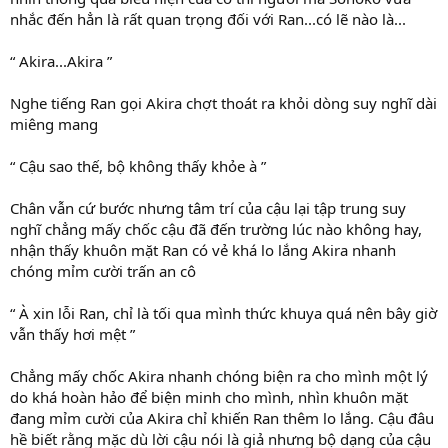
nhắc đến hẳn là rất quan trọng đối với Ran...có lẽ nào là...
“ Akira...Akira ”
Nghe tiếng Ran gọi Akira chợt thoát ra khỏi dòng suy nghĩ dài
miêng mang
“ Cậu sao thế, bộ không thấy khỏe à ”
Chân vẫn cứ bước nhưng tâm trí của cậu lại tập trung suy
nghĩ chẳng mấy chốc cậu đã đến trường lúc nào không hay,
nhận thấy khuôn mặt Ran có vẻ khá lo lắng Akira nhanh
chóng mỉm cười trấn an cô
“ À xin lỗi Ran, chỉ là tối qua mình thức khuya quá nên bây giờ
vẫn thấy hơi mệt ”
Chẳng mấy chốc Akira nhanh chóng biện ra cho mình một lý
do khá hoàn hảo để biện minh cho mình, nhìn khuôn mặt
đang mỉm cười của Akira chỉ khiến Ran thêm lo lắng. Cậu đâu
hề biết rằng mặc dù lời cậu nói là giả nhưng bộ dạng của cậu