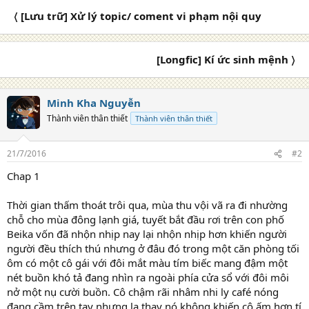
c
〈 [Lưu trữ] Xử lý topic/ coment vi phạm nội quy
t
i
o
n
[Longfic] Kí ức sinh mệnh 〉
s
:
Minh Kha Nguyễn
Thành viên thân thiết
Thành viên thân thiết
21/7/2016
#2
Chap 1
Thời gian thấm thoát trôi qua, mùa thu vội vã ra đi nhường
chỗ cho mùa đông lạnh giá, tuyết bắt đầu rơi trên con phố
Beika vốn đã nhộn nhịp nay lại nhộn nhịp hơn khiến người
người đều thích thú nhưng ở đâu đó trong một căn phòng tối
ôm có một cô gái với đôi mắt màu tím biếc mang đậm một
nét buồn khó tả đang nhìn ra ngoài phía cửa sổ với đôi môi
nở một nụ cười buồn. Cô chậm rãi nhâm nhi ly café nóng
đang cầm trên tay nhưng lạ thay nó không khiến cô ấm hơn tí