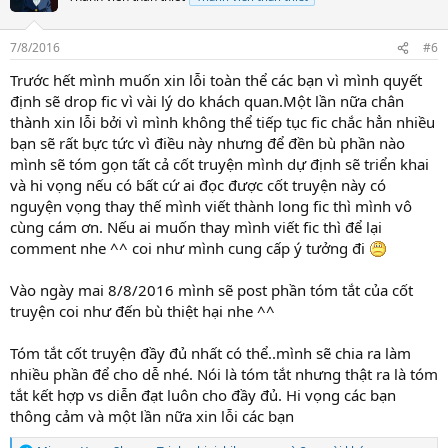
i
o
n
7/8/2016
#6
s
:
Trước hết mình muốn xin lỗi toàn thể các bạn vì mình quyết
định sẽ drop fic vì vài lý do khách quan.Một lần nữa chân
thành xin lỗi bởi vì mình không thể tiếp tục fic chắc hẳn nhiều
bạn sẽ rất bực tức vì điều này nhưng để đền bù phần nào
mình sẽ tóm gọn tất cả cốt truyện mình dự định sẽ triển khai
và hi vọng nếu có bất cứ ai đọc được cốt truyện này có
nguyện vọng thay thế mình viết thành long fic thì mình vô
cùng cám ơn. Nếu ai muốn thay mình viết fic thì để lại
comment nhe ^^ coi như mình cung cấp ý tưởng đi
Vào ngày mai 8/8/2016 mình sẽ post phần tóm tắt của cốt
truyện coi như đến bù thiệt hại nhe ^^
Tóm tắt cốt truyện đầy đủ nhất có thể..mình sẽ chia ra làm
nhiều phần để cho dễ nhé. Nói là tóm tắt nhưng thật ra là tóm
tắt kết hợp vs diễn đạt luôn cho đầy đủ. Hi vọng các bạn
thông cảm và một lần nữa xin lỗi các bạn