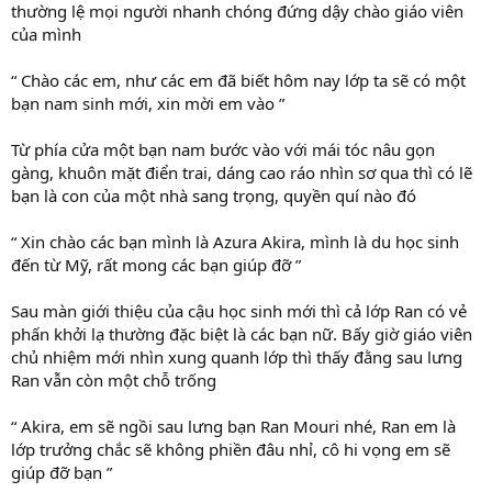
thường lệ mọi người nhanh chóng đứng dậy chào giáo viên
của mình
“ Chào các em, như các em đã biết hôm nay lớp ta sẽ có một
bạn nam sinh mới, xin mời em vào ”
Từ phía cửa một bạn nam bước vào với mái tóc nâu gọn
gàng, khuôn mặt điển trai, dáng cao ráo nhìn sơ qua thì có lẽ
bạn là con của một nhà sang trọng, quyền quí nào đó
“ Xin chào các bạn mình là Azura Akira, mình là du học sinh
đến từ Mỹ, rất mong các bạn giúp đỡ ”
Sau màn giới thiệu của cậu học sinh mới thì cả lớp Ran có vẻ
phấn khởi lạ thường đặc biệt là các bạn nữ. Bấy giờ giáo viên
chủ nhiệm mới nhìn xung quanh lớp thì thấy đằng sau lưng
Ran vẫn còn một chỗ trống
“ Akira, em sẽ ngồi sau lưng bạn Ran Mouri nhé, Ran em là
lớp trưởng chắc sẽ không phiền đâu nhỉ, cô hi vọng em sẽ
giúp đỡ bạn ”