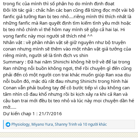
trong fic của mình thì số phận họ do mình định đoạt
Đôi lời tác giả : chắc hẳn các bạn cũng đã từng đọc một vài bộ
fanfic giả tưởng Ran bị teo nhỏ....riêng mình thì thích nhất là
những fanfic mà Ran quyết định tìm kiếm tình yêu mới hoặc
bị teo nhỏ chính vì thế hôm nay mình sẽ gộp cả hai lại. Hi
vọng fanfic này mọi người sẽ thích nhé ^^
Nhân vật : về phần nhân vật sẽ giữ nguyên như bộ truyện
conan nhưng mình sẽ thêm vào một nhân vật giả tưởng của
riêng mình, người sẽ là tình địch vs shin
Summary : Đã hai năm Shinichi không hề trở về để lại trong
Ran những nỗi buồn không ngơi, thế rồi chuyện gì đến cũng
phải đến có một người con trai khác muốn giúp Ran xoa dịu
nỗi buồn đó, mặc dù rất đau nhưng Shinichi trong hình hài
Conan vẫn phải buông tay để cô bước tiếp vì cậu không can
tâm nhìn cô đau khổ nhưng rồi bi kịch xảy ra khi cả Ran và
cậu bạn trai mới đều bị teo nhỏ và lúc này mọi chuyện dần hé
mở.....
Dự kiến chap 1 : 21/7/2016
Physiology
,
Miyano Yura
,
Shanny Trinh
và 10 người khác
R
e
a