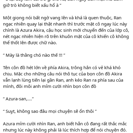
giở trò không biết xấu hổ à ”
Một giọng nói bất ngờ vang lên và khá là quen thuộc, Ran
ngạc nhiên quay lại thật nhanh thì trước mặt cô ngay lúc này
chính là Azura Akira, cậu học sinh mới chuyển đến của lớp cô,
nét ngạc nhiên hiện rõ trên khuôn mặt của cô khiến cô không
thể thốt lên được chữ nào.
“ Mày là thằng chó nào thế !!! ”
Tên côn đồ hét lớn về phía Akira, trông hắn có vẻ khá khó
chịu. Mặc cho những câu nói thô tục của bọn côn đồ Akira
vẫn lạnh lùng tiến lại gần Ran, anh kéo Ran ra phía sau của
mình, đôi môi anh mỉm cười nhìn bọn côn đồ
“ Azura-san,….”
“ Suỵt, không sao đâu mọi chuyện sẽ ổn thôi ”
Azura mỉm cười nhìn Ran, anh biết hẳn cô đang rất thắc mắc
nhưng lúc này không phải là lúc thích hợp để nói chuyện đó.