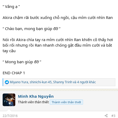
“ Vâng ạ ”
Akira chậm rãi bước xuống chỗ ngồi, cậu mỉm cười nhìn Ran
“ Chào bạn, mong bạn giúp đỡ ”
Nói rồi Akira chìa tay ra mỉm cười nhìn Ran khiến cô thấy hơi
bối rối nhưng rồi Ran nhanh chóng gật đầu mỉm cười và bắt
tay cậu
“ Mong bạn giúp đỡ ”
END CHAP 1
Miyano Yura
,
shinichi-kun 45
,
Shanny Trinh
và 4 người khác
R
e
a
Minh Kha Nguyễn
c
t
Thành viên thân thiết
Thành viên thân thiết
i
o
n
22/7/2016
#3
s