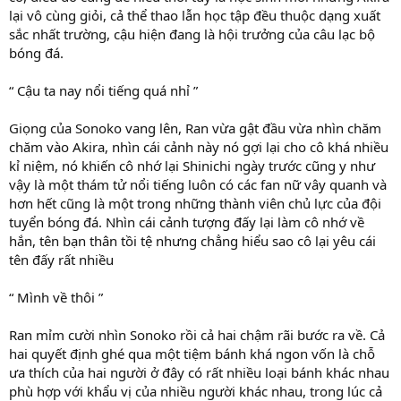
lại vô cùng giỏi, cả thể thao lẫn học tập đều thuộc dạng xuất
sắc nhất trường, cậu hiện đang là hội trưởng của câu lạc bộ
bóng đá.
“ Cậu ta nay nổi tiếng quá nhỉ ”
Giọng của Sonoko vang lên, Ran vừa gật đầu vừa nhìn chăm
chăm vào Akira, nhìn cái cảnh này nó gợi lại cho cô khá nhiều
kỉ niệm, nó khiến cô nhớ lại Shinichi ngày trước cũng y như
vậy là một thám tử nổi tiếng luôn có các fan nữ vây quanh và
hơn hết cũng là một trong những thành viên chủ lực của đội
tuyển bóng đá. Nhìn cái cảnh tượng đấy lại làm cô nhớ về
hắn, tên bạn thân tồi tệ nhưng chẳng hiểu sao cô lại yêu cái
tên đấy rất nhiều
“ Mình về thôi ”
Ran mỉm cười nhìn Sonoko rồi cả hai chậm rãi bước ra về. Cả
hai quyết định ghé qua một tiệm bánh khá ngon vốn là chỗ
ưa thích của hai người ở đây có rất nhiều loại bánh khác nhau
phù hợp với khẩu vị của nhiều người khác nhau, trong lúc cả