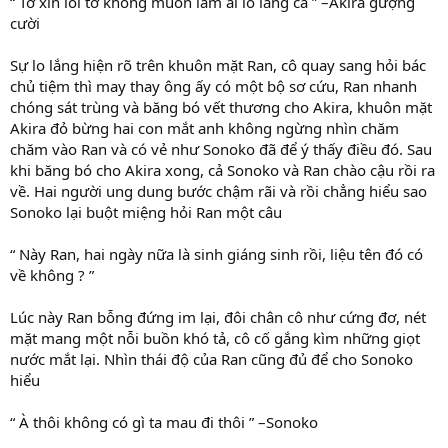
“ Tớ xin lỗi tớ không muốn làm ai lo lắng cả ” –Akira gượng
cười
Sự lo lắng hiện rõ trên khuôn mặt Ran, cô quay sang hỏi bác
chủ tiệm thì may thay ông ấy có một bộ sơ cứu, Ran nhanh
chóng sát trùng và băng bó vết thương cho Akira, khuôn mặt
Akira đỏ bừng hai con mắt anh không ngừng nhìn chăm
chăm vào Ran và có vẻ như Sonoko đã để ý thấy điều đó. Sau
khi băng bó cho Akira xong, cả Sonoko và Ran chào cậu rồi ra
về. Hai người ung dung bước chậm rãi và rồi chẳng hiểu sao
Sonoko lại buột miệng hỏi Ran một câu
“ Này Ran, hai ngày nữa là sinh giáng sinh rồi, liệu tên đó có
về không ? ”
Lúc này Ran bỗng đứng im lại, đôi chân cô như cứng đơ, nét
mặt mang một nỗi buồn khó tả, cô cố gắng kìm những giọt
nước mắt lại. Nhìn thái độ của Ran cũng đủ để cho Sonoko
hiểu
“ À thôi không có gì ta mau đi thôi ” –Sonoko