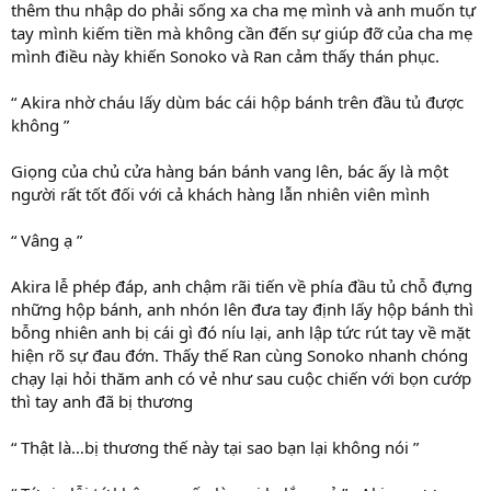
thêm thu nhập do phải sống xa cha mẹ mình và anh muốn tự
tay mình kiếm tiền mà không cần đến sự giúp đỡ của cha mẹ
mình điều này khiến Sonoko và Ran cảm thấy thán phục.
“ Akira nhờ cháu lấy dùm bác cái hộp bánh trên đầu tủ được
không ”
Giọng của chủ cửa hàng bán bánh vang lên, bác ấy là một
người rất tốt đối với cả khách hàng lẫn nhiên viên mình
“ Vâng ạ ”
Akira lễ phép đáp, anh chậm rãi tiến về phía đầu tủ chỗ đựng
những hộp bánh, anh nhón lên đưa tay định lấy hộp bánh thì
bỗng nhiên anh bị cái gì đó níu lại, anh lập tức rút tay về mặt
hiện rõ sự đau đớn. Thấy thế Ran cùng Sonoko nhanh chóng
chạy lại hỏi thăm anh có vẻ như sau cuộc chiến với bọn cướp
thì tay anh đã bị thương
“ Thật là…bị thương thế này tại sao bạn lại không nói ”