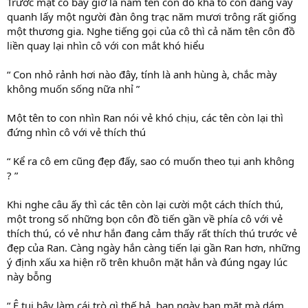
Trước mặt cô bây giờ là năm tên côn đồ khá to con đang vây
quanh lấy một người đàn ông trạc năm mươi trông rất giống
một thương gia. Nghe tiếng gọi của cô thì cả năm tên côn đồ
liền quay lại nhìn cô với con mắt khó hiểu
“ Con nhỏ rảnh hơi nào đây, tính là anh hùng à, chắc mày
không muốn sống nữa nhỉ ”
Một tên to con nhìn Ran nói vẻ khó chịu, các tên còn lại thì
đứng nhìn cô với vẻ thích thú
“ Kể ra cô em cũng đẹp đấy, sao có muốn theo tụi anh không
? ”
Khi nghe câu ấy thì các tên còn lại cười một cách thích thú,
một trong số những bọn côn đồ tiến gần về phía cô với vẻ
thích thú, có vẻ như hắn đang cảm thấy rất thích thú trước vẻ
đẹp của Ran. Càng ngày hắn càng tiến lại gần Ran hơn, những
ý định xấu xa hiện rõ trên khuôn mặt hắn và đúng ngay lúc
này bỗng
“ Ê tụi bây làm cái trò gì thế hả, ban ngày ban mặt mà dám