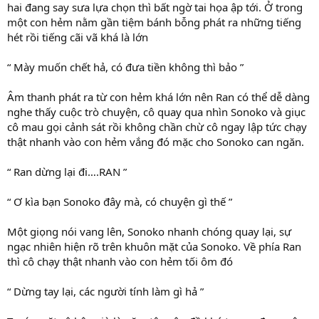
hai đang say sưa lựa chọn thì bất ngờ tai họa ập tới. Ở trong
một con hẻm nằm gần tiệm bánh bỗng phát ra những tiếng
hét rồi tiếng cãi vã khá là lớn
“ Mày muốn chết hả, có đưa tiền không thì bảo ”
Âm thanh phát ra từ con hẻm khá lớn nên Ran có thể dễ dàng
nghe thấy cuộc trò chuyện, cô quay qua nhìn Sonoko và giục
cô mau gọi cảnh sát rồi không chần chừ cô ngay lập tức chạy
thật nhanh vào con hẻm vắng đó mặc cho Sonoko can ngăn.
“ Ran dừng lại đi….RAN ”
“ Ơ kìa bạn Sonoko đây mà, có chuyện gì thế ”
Một giọng nói vang lên, Sonoko nhanh chóng quay lại, sự
ngạc nhiên hiện rõ trên khuôn mặt của Sonoko. Về phía Ran
thì cô chạy thật nhanh vào con hẻm tối ôm đó
“ Dừng tay lại, các người tính làm gì hả ”