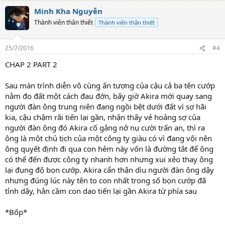
a
Minh Kha Nguyễn
c
t
Thành viên thân thiết
Thành viên thân thiết
i
o
n
25/7/2016
#4
s
:
CHAP 2 PART 2
Sau màn trình diễn vô cùng ấn tượng của cậu cả ba tên cướp
nằm đo đất một cách đau đớn, bấy giờ Akira mới quay sang
người đàn ông trung niên đang ngồi bệt dưới đất vì sợ hãi
kia, cậu chậm rãi tiến lại gần, nhận thấy vẻ hoảng sợ của
người đàn ông đó Akira cố gắng nở nụ cười trấn an, thì ra
ông là một chủ tịch của một công ty giàu có vì đang vội nên
ông quyết định đi qua con hẻm này vốn là đường tắt để ông
có thể đến được công ty nhanh hơn nhưng xui xẻo thay ông
lại đụng độ bọn cướp. Akira cẩn thận dìu người đàn ông dậy
nhưng đúng lúc này tên to con nhất trong số bọn cướp đã
tỉnh dậy, hắn cầm con dao tiến lại gần Akira từ phía sau
*Bốp*