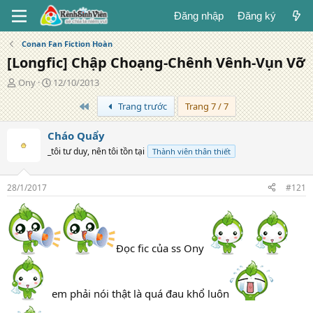
Đăng nhập
Đăng ký
Conan Fan Fiction Hoàn
[Longfic] Chập Choạng-Chênh Vênh-Vụn Vỡ
T
N
Ony
12/10/2013
á
g
Trang đầu
Trang trước
Trang 7 / 7
c
à
g
y
i
đ
Cháo Quẩy
ả
ă
_tôi tư duy, nên tôi tồn tại
Thành viên thân thiết
n
g
28/1/2017
#121
Đọc fic của ss Ony
em phải nói thật là quá đau khổ luôn