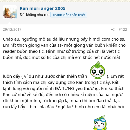
Ran mori anger 2005
Đời không như mơ
Thành viên thân thiết
29/12/2017
#122
Chào au, ngưỡng mộ au đã lâu nhưng bây h mới com cho ss.
Em rất thích giọng văn của ss- một giọng văn buồn khiến cho
reader buồn theo fic. Hình như sở trường của chị là viết fic
buồn nhỉ, đọc một số fic của chị mà em khóc hết nước mắt
luôn đấy ( ví dụ như Bước chân thiên thần
). Em rất
thích tính cách mà chị xây dựng cho Ran trong fic này. Rất
lạnh lùng với người mình ĐÃ TỪNG yêu thương. Em ko thích
Ran cứ nhớ về kẻ đó, đến nơi có nhiều kỉ niệm của hai người
rồi khóc một mình, rồi khi gặp lại nhau thì tim đau thắt lại,
run lẩy bẩy ...bla...bla đâu.*ngó lại* hình như em lải nhải hơi