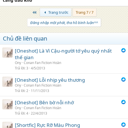
càng đau khổ
Trang đầu
Trang trước
Trang 7 / 7
Đăng nhập một phát, tha hồ bình luận^^
Chủ đề liên quan
[Oneshot] Là Vì Cậu-người tớ yêu quý nhất
thế gian
Ony
Conan Fan Fiction Hoàn
Trả lời
3
4/5/2013
[Oneshot] Lỗi nhịp yêu thương
Ony
Conan Fan Fiction Hoàn
Trả lời
2
11/11/2013
[Oneshot] Bên bờ nỗi nhớ
Ony
Conan Fan Fiction Hoàn
Trả lời
4
22/4/2013
[Shortfic] Rực Rỡ Màu Phong