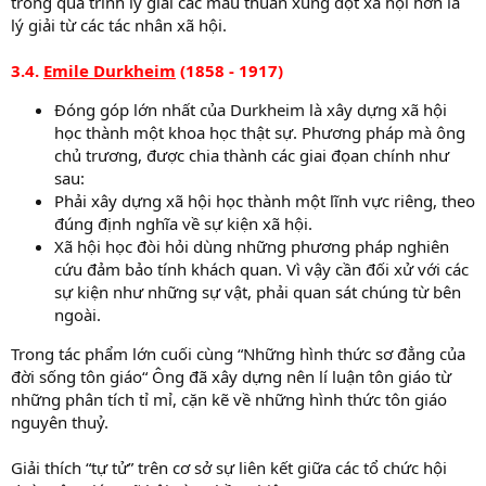
trong quá trình lý giải các mâu thuẫn xung đột xã hội hơn là
lý giải từ các tác nhân xã hội.
3.4.
Emile Durkheim
(1858 - 1917)
Đóng góp lớn nhất của Durkheim là xây dựng xã hội
học thành một khoa học thật sự. Phương pháp mà ông
chủ trương, được chia thành các giai đọan chính như
sau:
Phải xây dựng xã hội học thành một lĩnh vực riêng, theo
đúng định nghĩa về sự kiện xã hội.
Xã hội học đòi hỏi dùng những phương pháp nghiên
cứu đảm bảo tính khách quan. Vì vậy cần đối xử với các
sự kiện như những sự vật, phải quan sát chúng từ bên
ngoài.
Trong tác phẩm lớn cuối cùng “Những hình thức sơ đẳng của
đời sống tôn giáo“ Ông đã xây dựng nên lí luận tôn giáo từ
những phân tích tỉ mỉ, cặn kẽ về những hình thức tôn giáo
nguyên thuỷ.
Giải thích “tự tử” trên cơ sở sự liên kết giữa các tổ chức hội