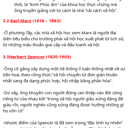
thời, là “kinh Phúc âm“ của khoa học thực chứng mà
ông truyền giảng với tư cách là nhà “cải cách xã hội”.
3.2
Karl Marx
(1818 – 1883)
-Ở phương Tây, các nhà xã hội học xem Marx là người đại
diện tiêu biểu cho trường phái xã hội học xuất phát từ lịch sử,
từ những mâu thuẫn giai cấp và đấu tranh xã hội
3.3
Herbert Spencer
(1820-1903)
-Ông cố gắng xây dựng một hệ thống lí luận thống nhất về sự
tiến hoá, theo công thức:“xã hội chuyển từ đơn giản thuần
nhất sang đa dạng phức hợp, hội nhập bằng phân hóa”.
-Do vậy, ông khuyên con người đừng can thiệp vào đời sống
riêng tư của nhau bởi “trong xã hội người giầu xứng đáng đã
giàu rồi, người nghèo cũng xứng đáng được hưởng những gì
họ vốn có”
-Nhược điểm của Spencer là đã xem trọng “đặc tính tự nhiên”