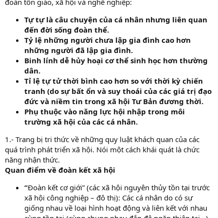
đoàn tôn giáo, xã hội và nghề nghiệp:
Tự tự là câu chuyện của cá nhân nhưng liên quan
đến đời sống đoàn thể.
Tỷ lệ những người chưa lập gia đình cao hơn
những người đã lập gia đình.
Binh lính dễ hủy hoại cơ thể sinh học hơn thường
dân.
Tỉ lệ tự tử thời bình cao hơn so với thời kỳ chiến
tranh (do sự bất ổn và suy thoái của các giá trị đạo
đức và niềm tin trong xã hội Tư Bản đương thời.
Phụ thuộc vào năng lực hội nhập trong môi
trường xã hội của các cá nhân.
1.- Trang bị tri thức về những quy luật khách quan của các
quá trình phát triển xã hội. Nói một cách khái quát là chức
năng nhận thức.
Quan điểm về đoàn kết xã hội
“
Đoàn kết cơ giới” (các xã hội nguyên thủy tồn tại trước
xã hội công nghiệp – đô thị): Các cá nhân do có sự
giống nhau về loại hình hoạt động và liên kết với nhau
cùng tồn tại (cùng chung nhau đắp đê ngăn thiên tại…).