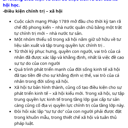
hội học.
-Điều kiện chính trị – xã hội
Cuộc cách mạng Pháp 1789 mở đầu cho thời kỳ tan rã
chế độ phong kiến – nhà nước quân chủ bằng một trật
tự chính trị mới – nhà nước tư sản.
Một nhóm thiểu số trong xã hội nắm giữ sở hữu về tư
liệu sản xuất và tập trung quyền lực chính trị .
Từ thời kỳ phục hưng, quyền con người, vai trò của cá
nhân đã được xác lập và khẳng định, nhất là việc đề cao
sự tự do của con người
Quá trình phát triển mạnh của đời sống kinh tế xã hội
đã tạo tiền đề cho sự khẳng định vị thế, vai trò của cá
nhân trong đời sống xã hội.
Xã hội tư bản hình thành, củng cố tạo điều kiện cho sự
phát triển kinh tế – xã hội kiểu mới. Trong xã hội, sự tập
trung quyền lực kinh tế trong tầng lớp giai cấp tư sản
càng củng cố địa vị quyền lực chính trị của tầng lớp này.
Đòi hỏi xác lập “sự tự do” của con người phải được đặt
trong khuôn mẫu, trong thiết chế xã hội và tuân thủ
pháp luật.