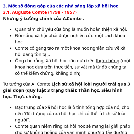
3. Một số đóng góp của các nhà sáng lập xã hội học
3.1.
Auguste Comte
(1798 - 1857)
Những ý tưởng chính của A.Comte :
Quan tâm chủ yếu của ông là muốn hoàn thiện xã hội.
Đời sống xã hội phải được nghiên cứu một cách khoa
học.
Comte cố gắng tạo ra một khoa học nghiên cứu về xã
hội đang tồn tại,.
Ông cho rằng, Xã hội học cần dựa trên
thực chứng
(một
khoa học dựa trên thực tiễn, sự vật mà từ đó chúng ta
có thể kiểm chứng, khẳng định).
Tư tưởng của A. Comte
Lịch sử xã hội loài người trải qua 3
giai đoạn (quy luật 3 trạng thái): Thần học. Siêu hình
học. Thực chứng.
Đặc trưng của xã hội học là ở tính tổng hợp của nó, cho
nên “đối tượng của xã hội học chỉ có thể là lịch sử loài
người”.
Comte quan niệm rằng xã hội học sẽ mang lại giải pháp
cho sự khủng hoảng của văn minh phương Tây đương