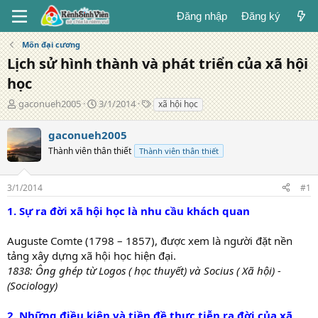
Đăng nhập
Đăng ký
Môn đại cương
Lịch sử hình thành và phát triển của xã hội
học
T
N
T
gaconueh2005
3/1/2014
xã hội học
á
g
ừ
c
à
k
gaconueh2005
g
y
h
Thành viên thân thiết
Thành viên thân thiết
i
đ
ó
ả
ă
a
n
3/1/2014
#1
g
1. Sự ra đời xã hội học là nhu cầu khách quan
Auguste Comte (1798 – 1857), được xem là người đặt nền
tảng xây dựng xã hội học hiện đại.
1838: Ông ghép từ Logos ( học thuyết) và Socius ( Xã hội) -
(Sociology)
2. Những điều kiện và tiền đề thực tiễn ra đời của xã