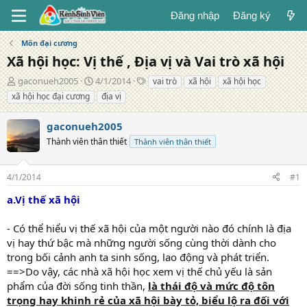
Đăng nhập
Đăng ký
Môn đại cương
Xã hội học: Vị thế , Địa vị và Vai trò xã hội
T
N
T
gaconueh2005
4/1/2014
vai trò
xã hội
xã hội học
á
g
ừ
xã hội học đại cương
địa vị
c
à
k
g
y
h
gaconueh2005
i
đ
ó
ả
Thành viên thân thiết
ă
a
Thành viên thân thiết
n
g
4/1/2014
#1
a.Vị thế xã hội
- Có thể hiểu vị thế xã hội của một người nào đó chính là địa
vị hay thứ bậc mà những người sống cùng thời dành cho
trong bối cảnh anh ta sinh sống, lao động và phát triển.
==>Do vậy, các nhà xã hội học xem vị thế chủ yếu là sản
phẩm của đời sống tinh thần,
là thái độ và mức độ tôn
trọng hay khinh rẻ của xã hội bày tỏ, biểu lộ ra đối với