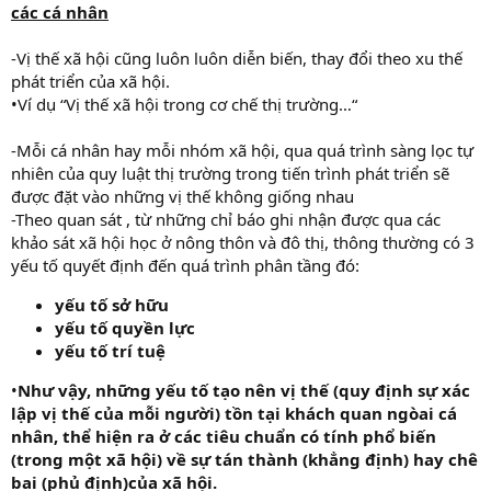
các cá nhân
-Vị thế xã hội cũng luôn luôn diễn biến, thay đổi theo xu thế
phát triển của xã hội.
•Ví dụ “Vị thế xã hội trong cơ chế thị trường…“
-Mỗi cá nhân hay mỗi nhóm xã hội, qua quá trình sàng lọc tự
nhiên của quy luật thị trường trong tiến trình phát triển sẽ
được đặt vào những vị thế không giống nhau
-Theo quan sát , từ những chỉ báo ghi nhận được qua các
khảo sát xã hội học ở nông thôn và đô thị, thông thường có 3
yếu tố quyết định đến quá trình phân tầng đó:
yếu tố sở hữu
yếu tố quyền lực
yếu tố trí tuệ
•
Như vậy, những yếu tố tạo nên vị thế (quy định sự xác
lập vị thế của mỗi người) tồn tại khách quan ngòai cá
nhân, thể hiện ra ở các tiêu chuẩn có tính phổ biến
(trong một xã hội) về sự tán thành (khẳng định) hay chê
bai (phủ định)của xã hội.