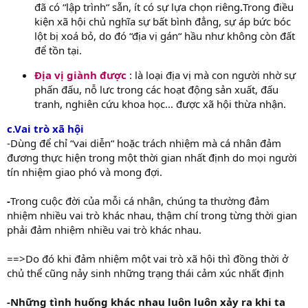
đã có “lập trình“ sẵn, ít có sự lựa chọn riêng
.
Trong điều
kiện xã hội chủ nghĩa sự bất bình đẳng, sự áp bức bóc
lột bị xoá bỏ, do đó “địa vị gán“ hầu như không còn đất
để tồn tại.
Địa vị giành được
: là loại địa vị mà con người nhờ sự
phấn đấu, nỗ lưc trong các hoạt động sản xuất, đấu
tranh, nghiên cứu khoa học... được xã hội thừa nhận.
c.Vai trò xã hội
-Dùng để chỉ “vai diễn“ hoặc trách nhiệm mà cá nhân đảm
đương thực hiện trong một thời gian nhất định do mọi người
tín nhiệm giao phó và mong đợi.
-
Trong cuộc đời của mỗi cá nhân, chúng ta thường đảm
nhiệm nhiều vai trò khác nhau, thậm chí trong từng thời gian
phải đảm nhiệm nhiều vai trò khác nhau.
==>Do đó khi đảm nhiệm một vai trò xã hội thì đồng thời ở
chủ thể cũng nảy sinh những trạng thái cảm xúc nhất định
-Những tình huống khác nhau luôn luôn xảy ra khi ta