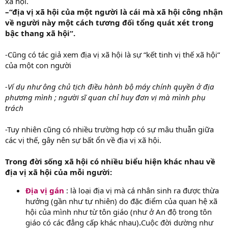
xã hội.
–“địa vị xã hội của một người là cái mà xã hội công nhận
về người này một cách tương đối tổng quát xét trong
bậc thang xã hội“.
-Cũng có tác giả xem địa vị xã hội là sự “kết tinh vị thế xã hội“
của một con người
-Ví dụ như ông chủ tịch điều hành bộ máy chính quyền ở địa
phương mình ; người sĩ quan chỉ huy đơn vị mà mình phụ
trách
-Tuy nhiên cũng có nhiều trường hợp có sự mâu thuẫn giữa
các vị thế, gây nên sự bất ổn về địa vị xã hội.
Trong đời sống xã hội có nhiều biểu hiện khác nhau về
địa vị xã hội của mỗi người:
Địa vị gán
: là loại địa vị mà cá nhân sinh ra được thừa
hưởng (gần như tự nhiên) do đặc điểm của quan hệ xã
hội của mình như từ tôn giáo (như ở An độ trong tôn
giáo có các đẳng cấp khác nhau)
.
Cuộc đời dường như