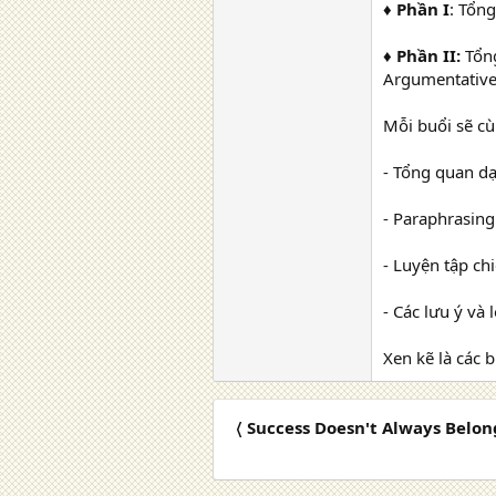
♦ Phần I
: Tổng
♦ Phần II:
Tổng
Argumentative 
Mỗi buổi sẽ cù
- Tổng quan dạ
- Paraphrasing 
- Luyện tập chi
- Các lưu ý và 
Xen kẽ là các b
〈 Success Doesn't Always Belon