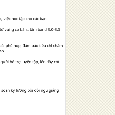
ụ việc học tập cho các bạn:
 từ vựng cơ bản., tầm band 3.0-3.5
t bài phù hợp, đảm bảo tiêu chí chấm
n....
gười hỗ trợ luyện tập, lên dây cót
n soạn kỹ lưỡng bởi đội ngũ giảng