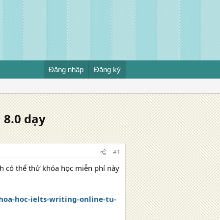
Đăng nhập
Đăng ký
 8.0 dạy
#1
h có thể thử khóa học miễn phí này
khoa-hoc-ielts-writing-online-tu-