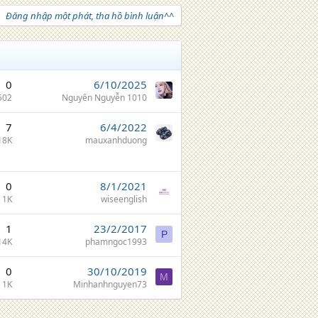
Đăng nhập một phát, tha hồ bình luận^^
0
6/10/2025
502
Nguyên Nguyễn 1010
7
6/4/2022
18K
mauxanhduong
0
8/1/2021
1K
wiseenglish
1
23/2/2017
P
14K
phamngoc1993
0
30/10/2019
M
1K
Minhanhnguyen73