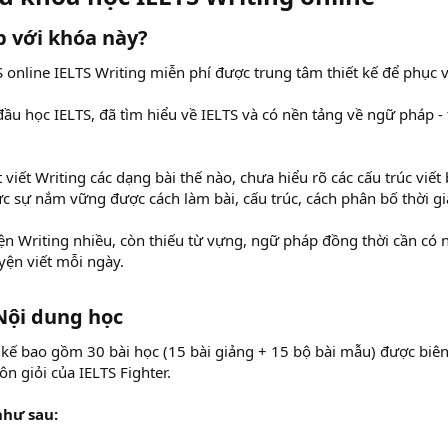
 với khóa này?​
 online IELTS Writing miễn phí được trung tâm thiết kế để phục v
đầu học IELTS, đã tìm hiểu về IELTS và có nền tảng về ngữ pháp -
t viết Writing các dạng bài thế nào, chưa hiểu rõ các cấu trúc viế
c sự nắm vững được cách làm bài, cấu trúc, cách phân bố thời gia
ện Writing nhiều, còn thiếu từ vựng, ngữ pháp đồng thời cần có n
uyện viết mỗi ngày.
 Nội dung học​
 kế bao gồm 30 bài học (15 bài giảng + 15 bộ bài mẫu) được biê
n giỏi của IELTS Fighter.
như sau: