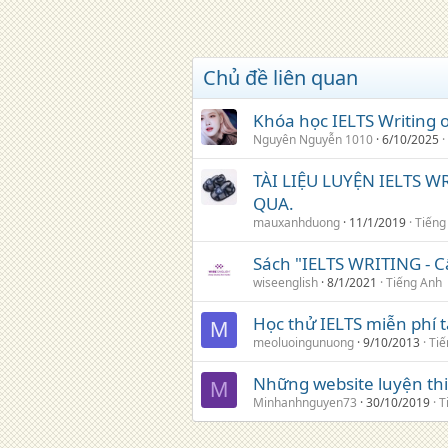
Chủ đề liên quan
Khóa học IELTS Writing o
Nguyên Nguyễn 1010
6/10/2025
TÀI LIỆU LUYỆN IELTS 
QUA.
mauxanhduong
11/1/2019
Tiếng
Sách "IELTS WRITING - C
wiseenglish
8/1/2021
Tiếng Anh
Học thử IELTS miễn phí 
M
meoluoingunuong
9/10/2013
Tiế
Những website luyện thi
M
Minhanhnguyen73
30/10/2019
T