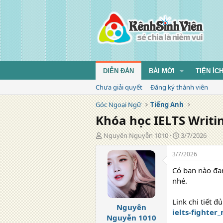
DIỄN ĐÀN
BÀI MỚI
TIỆN ÍC
Chưa giải quyết
Đăng ký thành viên
Góc Ngoại Ngữ
Tiếng Anh
Khóa học IELTS Writin
T
N
Nguyên Nguyễn 1010
3/7/2026
á
g
c
à
3/7/2026
g
y
Có bạn nào đa
i
đ
ả
ă
nhé.
n
g
Link chi tiết đ
Nguyên
ielts-fighte
Nguyễn 1010