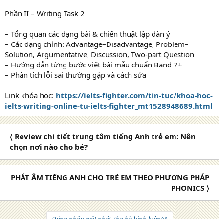
Phần II – Writing Task 2
– Tổng quan các dạng bài & chiến thuật lập dàn ý
– Các dạng chính: Advantage–Disadvantage, Problem–
Solution, Argumentative, Discussion, Two-part Question
– Hướng dẫn từng bước viết bài mẫu chuẩn Band 7+
– Phân tích lỗi sai thường gặp và cách sửa
Link khóa học:
https://ielts-fighter.com/tin-tuc/khoa-hoc-
ielts-writing-online-tu-ielts-fighter_mt1528948689.html
〈 Review chi tiết trung tâm tiếng Anh trẻ em: Nên
chọn nơi nào cho bé?
PHÁT ÂM TIẾNG ANH CHO TRẺ EM THEO PHƯƠNG PHÁP
PHONICS 〉
Đăng nhập một phát, tha hồ bình luận^^