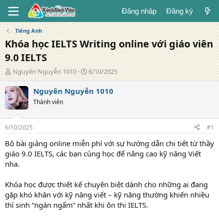
Đăng nhập
Đăng ký
Tiếng Anh
Khóa học IELTS Writing online với giáo viên
9.0 IELTS
T
N
Nguyên Nguyễn 1010
6/10/2025
á
g
c
à
Nguyên Nguyễn 1010
g
y
Thành viên
i
đ
ả
ă
n
6/10/2025
#1
g
Bộ bài giảng online miễn phí với sự hướng dẫn chi tiết từ thầy
giáo 9.0 IELTS, các bạn cùng học để nâng cao kỹ năng Viết
nha.
Khóa học được thiết kế chuyên biệt dành cho những ai đang
gặp khó khăn với kỹ năng viết – kỹ năng thường khiến nhiều
thí sinh “ngán ngẩm” nhất khi ôn thi IELTS.