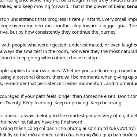
takes, and keep moving forward. That is the power of being
tena
rson understands that progress is rarely instant. Every small im
llenge overcome becomes another step toward a bigger goal. Th
rrive, but by how consistently they continue the journey.
led with people who were rejected, underestimated, or even laughe
always the smartest in the room, nor were they the most naturall
ation to keep going when others chose to stop.
iple applies to our own lives. Whether you are learning a new lang
hasing a personal dream, there will be moments when giving up s
, remember that persistence creates momentum, and momentum 
scouraged if your path feels longer than someone else's. Don't 
er Twenty. Keep learning. Keep improving. Keep believing.
s doesn't always belong to the smartest people. Very often, it b
o never let failure have the final word.
n rằng thành công chỉ dành cho những ai sở hữu trí tuệ vượt trội
t ấy có thể mở ra nhiều cánh cửa. Nhưng điều giúp bạn bước tiếp