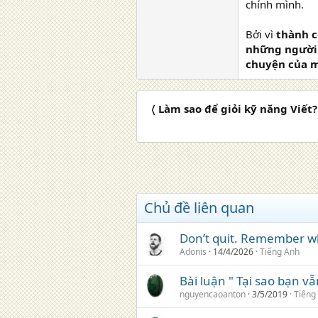
chính mình.
Bởi vì
thành c
những người 
chuyện của m
〈 Làm sao để giỏi kỹ năng Viết?
Chủ đề liên quan
Don’t quit. Remember w
Adonis
14/4/2026
Tiếng Anh
Bài luận " Tại sao bạn v
nguyencaoanton
3/5/2019
Tiếng