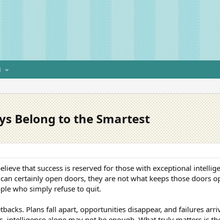
H
ys Belong to the Smartest
ieve that success is reserved for those with exceptional intellig
s can certainly open doors, they are not what keeps those doors o
ple who simply refuse to quit.
 setbacks. Plans fall apart, opportunities disappear, and failures a
 intelligence alone may not be enough. What truly matters is the