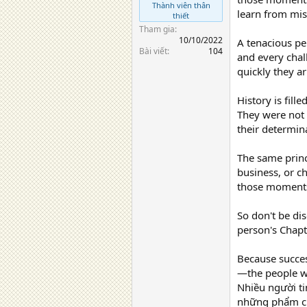
Thành viên thân
learn from mis
thiết
Tham gia
10/10/2022
A tenacious pe
Bài viết
104
and every cha
quickly they a
History is fil
They were not 
their determin
The same princ
business, or c
those moments
So don't be di
person's Chapt
Because succes
—the people wh
Nhiều người ti
những phẩm chấ