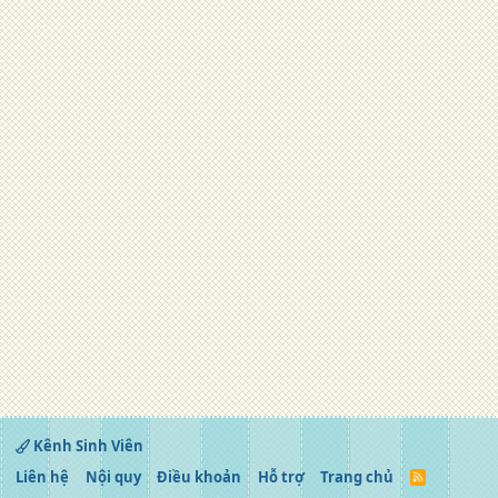
Kênh Sinh Viên
Liên hệ
Nội quy
Điều khoản
Hỗ trợ
Trang chủ
R
S