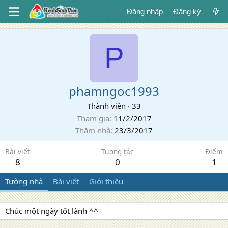
Đăng nhập
Đăng ký
P
phamngoc1993
Thành viên
·
33
Tham gia
11/2/2017
Thăm nhà
23/3/2017
Bài viết
Tương tác
Điểm
8
0
1
Tường nhà
Bài viết
Giới thiệu
Chúc một ngày tốt lành ^^