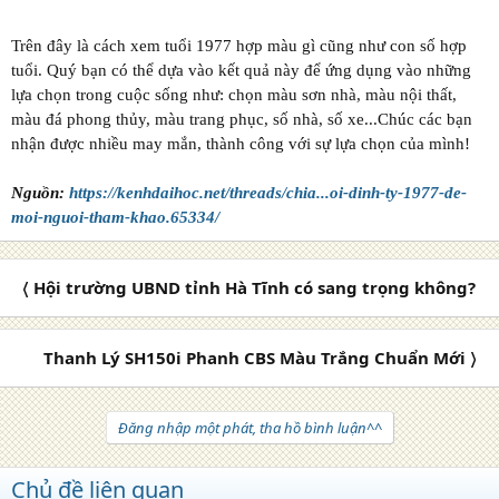
Trên đây là cách xem tuổi 1977 hợp màu gì cũng như con số hợp
tuổi. Quý bạn có thể dựa vào kết quả này để ứng dụng vào những
lựa chọn trong cuộc sống như: chọn màu sơn nhà, màu nội thất,
màu đá phong thủy, màu trang phục, số nhà, số xe...Chúc các bạn
nhận được nhiều may mắn, thành công với sự lựa chọn của mình!
Nguồn:
https://kenhdaihoc.net/threads/chia...oi-dinh-ty-1977-de-
moi-nguoi-tham-khao.65334/
〈 Hội trường UBND tỉnh Hà Tĩnh có sang trọng không?
Thanh Lý SH150i Phanh CBS Màu Trắng Chuẩn Mới 〉
Đăng nhập một phát, tha hồ bình luận^^
Chủ đề liên quan