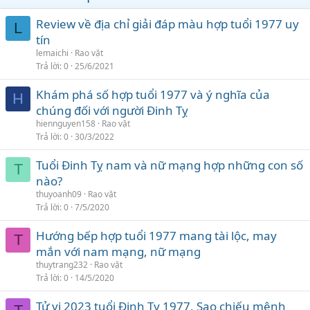
Review về địa chỉ giải đáp màu hợp tuổi 1977 uy
L
tín
lemaichi
Rao vặt
Trả lời
0
25/6/2021
Khám phá số hợp tuổi 1977 và ý nghĩa của
H
chúng đối với người Đinh Tỵ
hiennguyen158
Rao vặt
Trả lời
0
30/3/2022
Tuổi Đinh Tỵ nam và nữ mạng hợp những con số
T
nào?
thuyoanh09
Rao vặt
Trả lời
0
7/5/2020
Hướng bếp hợp tuổi 1977 mang tài lộc, may
T
mắn với nam mạng, nữ mạng
thuytrang232
Rao vặt
Trả lời
0
14/5/2020
Tử vi 2023 tuổi Đinh Tỵ 1977, Sao chiếu mệnh