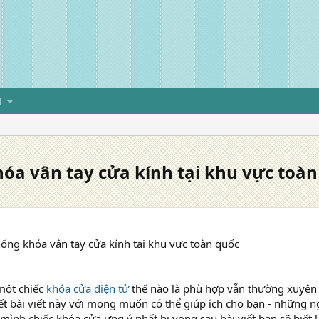
H
hóa vân tay cửa kính tại khu vực toà
hống khóa vân tay cửa kính tại khu vực toàn quốc
một chiếc
khóa cửa điện tử
thế nào là phù hợp vẫn thường xuyên 
ết bài viết này với mong muốn có thể giúp ích cho bạn - những ng
ình chiếc khóa cửa ưng ý nhất.hi vọng sau bài viết bạn sẽ biết