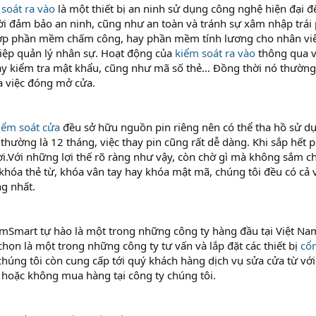
soát ra vào
là một thiết bị an ninh sử dụng công nghệ hiện đại đ
i đảm bảo an ninh, cũng như an toàn và tránh sự xâm nhập trái 
hợp phần mềm chấm công, hay phần mềm tính lương cho nhân vi
iệp quản lý nhân sự. Hoạt động của
kiểm soát ra vào
thông qua v
ay kiểm tra mật khẩu, cũng như mã số thẻ… Đồng thời nó thường 
a việc đóng mở cửa.
iểm soát cửa
đều sở hữu nguồn pin riêng nên có thể tha hồ sử d
 thường là 12 tháng, việc thay pin cũng rất dễ dàng. Khi sắp hết 
lợi.Với những lợi thế rõ ràng như vậy, còn chờ gì mà không sắm c
 khóa thẻ từ, khóa vân tay hay khóa mật mã, chúng tôi đều có c
g nhất.
amSmart tự hào là một trong những công ty hàng đầu tại Việt N
chọn là một trong những công ty tư vấn và lắp đặt các thiết bị
cổ
chúng tôi còn cung cấp tới quý khách hàng dịch vụ sửa cửa từ v
hoặc không mua hàng tại công ty chúng tôi.