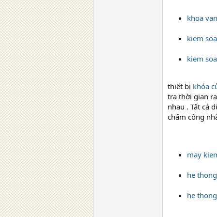
khoa van
kiem soa
kiem soa
thiết bị
khóa c
tra thời gian 
nhau . Tất cả 
chấm công nhân
may kiem
he thong
he thong