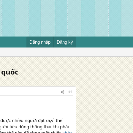
Đăng nhập
Đăng ký
n quốc
#1
được nhiều người đặt ra,vì thế
ười tiêu dùng thông thái khi phải
 làm thế nào để chọn một chiếc
khóa