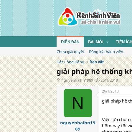
DIỄN ĐÀN
BÀI MỚI
TIỆN ÍC
Chưa giải quyết
Đăng ký thành viên
Góc Cộng Đồng
Rao vặt
giải pháp hệ thống k
T
N
nguyenhaihn1989
26/1/2018
á
g
c
à
26/1/2018
g
y
N
giải pháp hệ t
i
đ
ả
ă
n
g
Việc lựa chọn 
nguyenhaihn19
hôm nay tôi vi
89
chọn mua cho m