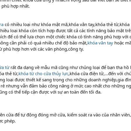
 phù hợp nhất.
ra
có nhiều loại như khóa mật mã,khóa vân tay,khóa thẻ từ,khó
 nhiều loại khóa còn tích hợp được tất cả các tính năng bảo mật tr
ích để có thể lựa chọn một chiếc khóa có tính năng phù hợp với 
ông cần phải có quá nhiều chế độ bảo mật,
khóa vân tay
hoặc mã 
ừ phù hợp hơn với các văn phòng,công ty.
ửa từ
rất đa dạng về mẫu mã cũng như chủng loại để bạn tha hồ
óa thẻ từ,
khóa từ cho cửa thủy lực
,khóa cửa điện tử,...đến với c
ng loại được thiết kế sang trọng cho những doanh nghiệp,gia đ
 rẻ nhưng vẫn đảm bảo công năng ở mức cao nhất cho những ng
cũng có thể tiếp cận được với sự an toàn đến tối đa.
trên cửa để tự động đóng mở cửa, kiểm soát ra vào của nhân viên
c phép.