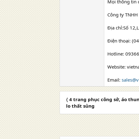
Mọi thông tin c
Công ty TNHH 
Địa chỉ:Số 12,
Điện thoại: (0
Hotline: 0936
Website: viet
Email:
sales@v
〈 4 trang phục công sở, áo th
lo thất sủng