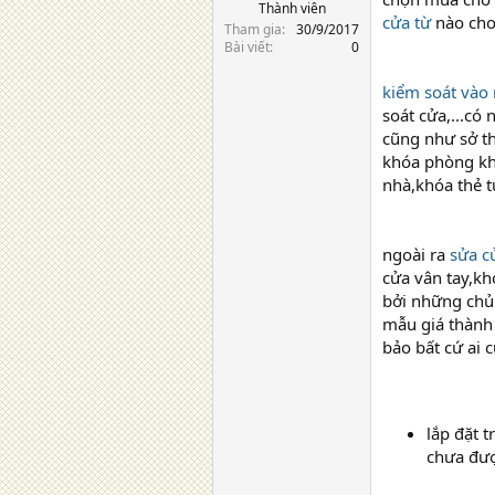
Thành viên
cửa từ
nào cho
Tham gia
30/9/2017
Bài viết
0
kiểm soát vào 
soát cửa,...có
cũng như sở th
khóa phòng kh
nhà,khóa thẻ t
ngoài ra
sửa c
cửa vân tay,kh
bởi những chủ
mẫu giá thành
bảo bất cứ ai 
lắp đặt 
chưa đượ