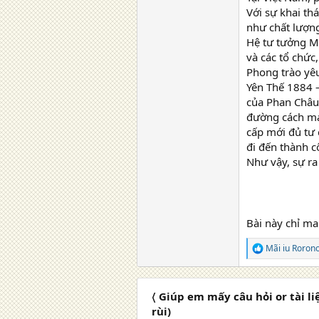
Với sự khai th
như chất lượng
Hệ tư tưởng M
và các tổ chức
Phong trào yê
Yên Thế 1884 –
của Phan Châu 
đường cách mạn
cấp mới đủ tư 
đi đến thành c
Như vậy, sự ra
Bài này chỉ ma
Mãi iu Roron
R
e
a
c
〈 Giúp em mấy câu hỏi or tài li
t
i
rùi)