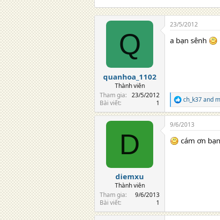
o
n
s
23/5/2012
:
Q
a bạn sênh
quanhoa_1102
Thành viên
Tham gia
23/5/2012
ch_k37
and
m
R
Bài viết
1
e
a
9/6/2013
c
D
t
cám ơn bạn
i
o
n
s
:
diemxu
Thành viên
Tham gia
9/6/2013
Bài viết
1