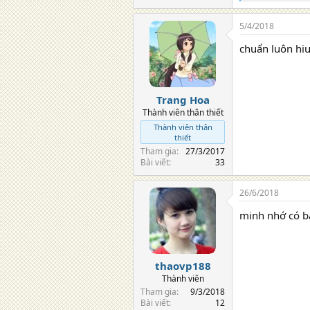
e
a
5/4/2018
c
t
chuẩn luôn hiu
i
o
n
s
:
Trang Hoa
Thành viên thân thiết
Thành viên thân
thiết
Tham gia
27/3/2017
Bài viết
33
26/6/2018
minh nhớ có bà
thaovp188
Thành viên
Tham gia
9/3/2018
Bài viết
12