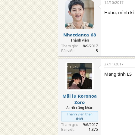
14/10/2017
Huhu, mình kí 
Nhacdanca_68
Thành viên
Tham gia
8/9/2017
Bài viết
5
27/11/2017
Mang tính LS
Mãi iu Roronoa
Zoro
Ai rồi cũng khác
Thành viên thân
thiết
Tham gia
9/6/2017
Bài viết
1.875