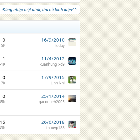
Đăng nhập một phát, tha hồ bình luận^^
0
16/9/2010
5K
leduy
1
11/4/2012
51K
xuanhung_xd9
0
17/9/2015
17K
Linh Nhi
0
25/1/2014
45K
gaconueh2005
15
26/6/2018
33K
thaovp188