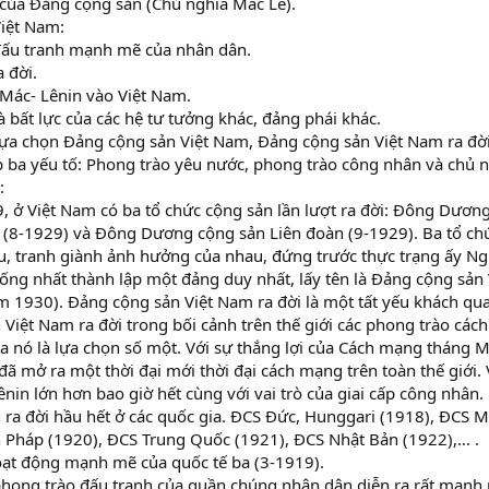
 của Đảng cộng sản (Chủ nghĩa Mác Lê).
Việt Nam:
đấu tranh mạnh mẽ của nhân dân.
 đời.
 Mác- Lênin vào Việt Nam.
và bất lực của các hệ tư tưởng khác, đảng phái khác.
lựa chọn Đảng cộng sản Việt Nam, Đảng cộng sản Việt Nam ra đời
p ba yếu tố: Phong trào yêu nước, phong trào công nhân và chủ n
:
, ở Việt Nam có ba tổ chức cộng sản lần lượt ra đời: Đông Dươ
 (8-1929) và Đông Dương cộng sản Liên đoàn (9-1929). Ba tổ chứ
u, tranh giành ảnh hưởng của nhau, đứng trước thực trạng ấy Ngu
ống nhất thành lập một đảng duy nhất, lấy tên là Đảng cộng sản
 1930). Đảng cộng sản Việt Nam ra đời là một tất yếu khách qu
Việt Nam ra đời trong bối cảnh trên thế giới các phong trào cá
a nó là lựa chọn số một. Với sự thắng lợi của Cách mạng tháng 
 đã mở ra một thời đại mới thời đại cách mạng trên toàn thế giới.
nin lớn hơn bao giờ hết cùng với vai trò của giai cấp công nhân.
ra đời hầu hết ở các quốc gia. ĐCS Đức, Hunggari (1918), ĐCS 
 Pháp (1920), ĐCS Trung Quốc (1921), ĐCS Nhật Bản (1922),… .
oạt động mạnh mẽ của quốc tế ba (3-1919).
phong trào đấu tranh của quần chúng nhân dân diễn ra rất mạnh