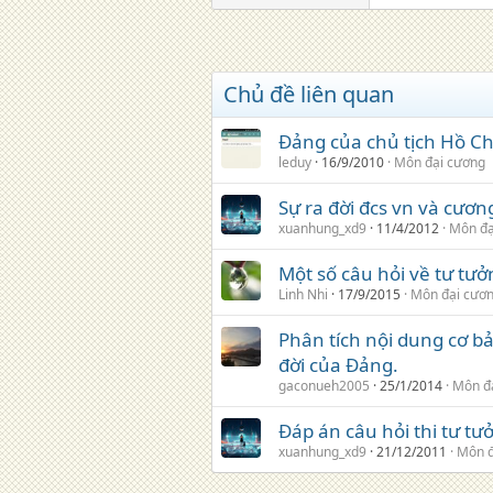
Chủ đề liên quan
Đảng của chủ tịch Hồ Ch
leduy
16/9/2010
Môn đại cương
Sự ra đời đcs vn và cươn
xuanhung_xd9
11/4/2012
Môn đạ
Một số câu hỏi về tư tư
Linh Nhi
17/9/2015
Môn đại cươ
Phân tích nội dung cơ bả
đời của Đảng.
gaconueh2005
25/1/2014
Môn đ
Đáp án câu hỏi thi tư tư
xuanhung_xd9
21/12/2011
Môn đ