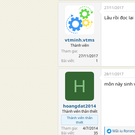
27/11/2017
Lâu rồi đọc lại
vtminh.vtms
Thành viên
Tham gia
27/11/2017
Bài viết
1
28/11/2017
H
môn này sinh v
hoangdat2014
Thành viên thân thiết
Thành viên thân
thiết
Tham gia
4/7/2014
Mãi iu Roron
R
Bài viết
35