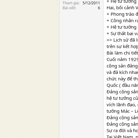
+ Hệ tư tưởng
Tham gia
5/12/2011
Hai, bối cảnh 
Bài viết
6
+ Phong trào 
+ Công nhân ra
+ Hệ tư tưởng
+ Sự thất bại 
=> Lịch sử đã 
trên sự kết hợ
Bài làm chi tiết
Cuối năm 1929
cộng sản đảng
và đả kích nha
chức này để th
Quốc ( đầu năm
Đảng cộng sản 
hệ tư tưởng củ
vích lãnh đạo,
tưởng Mác – Lê
Đảng cộng sản 
Đảng cộng sản
Sự ra đời và h
Tại Việt Nam, 