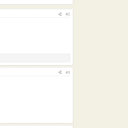
#2
#3