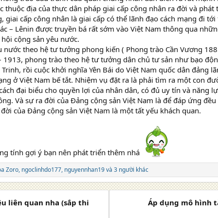
ác thuộc địa của thực dân pháp giai cấp công nhân ra đời và phát
, giai cấp công nhân là giai cấp có thể lãnh đạo cách mạng đi tới
ác – Lênin được truyền bá rất sớm vào Việt Nam thông qua nhữ
, hội cộng sản yêu nước.
u nước theo hệ tư tưởng phong kiến ( Phong trào Cần Vương 188
 1913, phong trào theo hệ tư tưởng dân chủ tư sản như bạo độn
Trinh, rồi cuộc khởi nghĩa Yên Bái do Việt Nam quốc dân đảng lã
g ở Việt Nam bế tắt. Nhiệm vụ đặt ra là phải tìm ra một con đư
cách đại biểu cho quyền lợi của nhân dân, có đủ uy tín và năng 
ông. Và sự ra đời của Đảng cộng sản Việt Nam là để đáp ứng đều
 đời của Đảng cộng sản Việt Nam là một tất yếu khách quan.
ng tính gợi ý bạn nên phát triển thêm nhá
oa Zoro
,
ngoclinhdo177
,
nguyennhan19
và 3 người khác
ệu liên quan nha (sắp thi
Áp dụng mô hình t