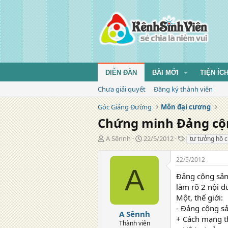
DIỄN ĐÀN
BÀI MỚI
TIỆN ÍC
Chưa giải quyết
Đăng ký thành viên
Góc Giảng Đường
Môn đại cương
Chứng minh Đảng cộn
T
N
T
A Sênnh
22/5/2012
tư tưởng hồ 
á
g
ừ
c
à
k
22/5/2012
g
y
h
A
i
đ
ó
Đảng cộng sản 
ả
ă
a
làm rõ 2 nội d
n
Một, thế giới:
g
- Đảng cộng sả
A Sênnh
+ Cách mạng th
Thành viên