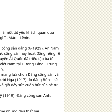
 là một tất yếu khách quan dựa
ghĩa Mác – Lênin.
ng cộng sản đảng (6-1929), An Nam
c cộng sản này hoạt động riêng rẽ
yễn Ái Quốc đã triệu tập ba tổ
 Việt Nam tại Hương Cảng - Trung
an.
ch mạng lựa chọn Đảng cộng sản và
Mười Nga (1917) do đảng Bôn – sê –
 Và giờ đây sức cuốn hút của hệ tư
Mỹ (1919), Đảng cộng sản Anh,
 mẽ nhưng đều thất bại.