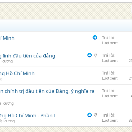
í Minh
Trả lời
Lượt xem
G
g lĩnh đầu tiên của đảng
Trả lời
h
Lượt xem
2
i cương
i
ởng Hồ Chí Minh
Trả lời
m
Lượt xem
2
ng
n chính trị đầu tiên của Đảng, ý nghĩa ra
Trả lời
Lượt xem
ại cương
G
ởng Hồ Chí Minh - Phần I
Trả lời
h
Lượt xem
3
ại cương
i