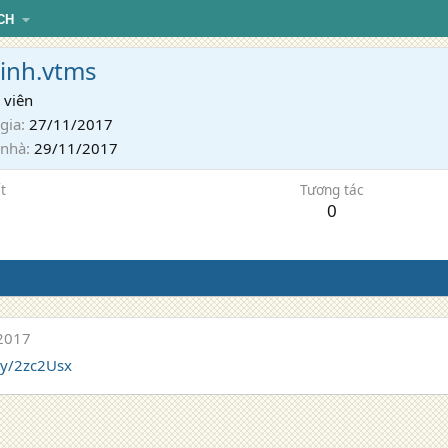
CH
inh.vtms
 viên
gia
27/11/2017
 nhà
29/11/2017
t
Tương tác
0
2017
.ly/2zc2Usx