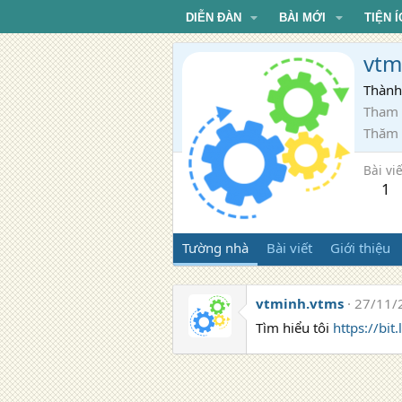
DIỄN ĐÀN
BÀI MỚI
TIỆN Í
vtm
Thành
Tham 
Thăm
Bài viế
1
Tường nhà
Bài viết
Giới thiệu
vtminh.vtms
27/11/
Tìm hiểu tôi
https://bit