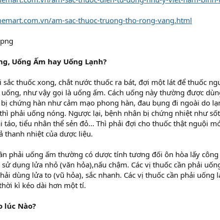
imemart.com.vn/am-sac-thuoc-truong-tho-rong-vang.html
ng, Uống Ấm hay Uống Lạnh?
i sắc thuốc xong, chắt nước thuốc ra bát, đợi một lát để thuốc n
 uống, như vậy gọi là uống ấm. Cách uống này thường được dùng 
 bị chứng hàn như cảm mạo phong hàn, đau bụng đi ngoài do lạn
thì phải uống nóng. Ngược lại, bệnh nhân bị chứng nhiệt như số
oài táo, tiểu nhân thể sẻn đỏ... Thì phải đợi cho thuốc thật nguộ
 thanh nhiệt của dược liệu.
cần phải uống ấm thường có dược tính tương đối ôn hòa lấy công 
g sử dụng lửa nhỏ (văn hỏa),nấu chậm. Các vị thuốc cần phải u
 phải dùng lửa to (vũ hỏa), sắc nhanh. Các vị thuốc cần phải uốn
thời kì kéo dài hơn một tí.
 lúc Nào?