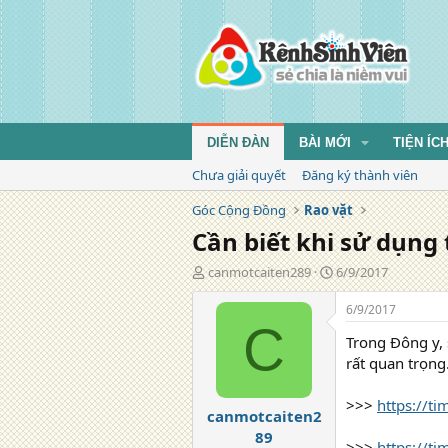
DIỄN ĐÀN
BÀI MỚI
TIỆN ÍC
Chưa giải quyết
Đăng ký thành viên
Góc Cộng Đồng
Rao vặt
Cần biết khi sử dụng
T
N
canmotcaiten289
6/9/2017
á
g
c
à
6/9/2017
g
y
C
Trong Đông y,
i
đ
ả
ă
rất quan trọng
n
g
>>>
https://t
canmotcaiten2
89
>>>
https://t