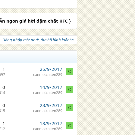
Ăn ngon giá hời đậm chất KFC 〉
Đăng nhập một phát, tha hồ bình luận^^
1
25/9/2017
C
597
canmotcaiten289
0
14/9/2017
C
614
canmotcaiten289
0
23/9/2017
C
515
canmotcaiten289
1
13/9/2017
C
712
canmotcaiten289