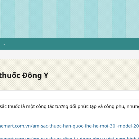
H
 thuốc Đông Y
 sắc thuốc là một công tác tương đối phức tạp và công phu, như
.
imemart.com.vn/am-sac-thuoc-han-quoc-the-he-moi-30l-model-2
imemart.com.vn/am-sac-thuoc-dien-tu-dong-nhu-y-viet-nam-binh-