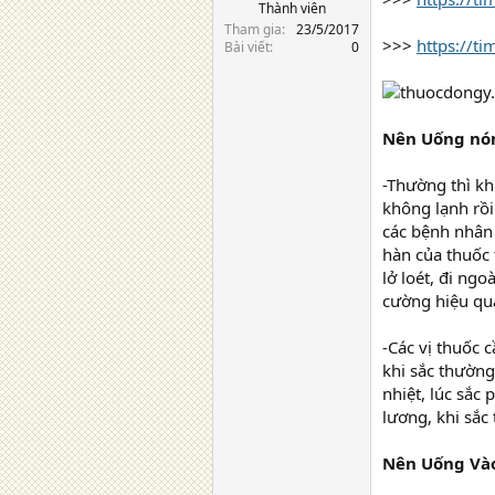
Thành viên
Tham gia
23/5/2017
>>>
https://t
Bài viết
0
Nên Uống nó
-Thường thì kh
không lạnh rồi
các bệnh nhân
hàn của thuốc 
lở loét, đi ng
cường hiệu quả
-Các vị thuốc 
khi sắc thườn
nhiệt, lúc sắc
lương, khi sắc 
Nên Uống Vào