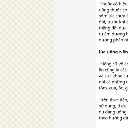
-Thuốc có hiệ
uống thuốc có 
sớm lúc chưa ă
đói, trước khi
thăng đề (đưa 
tư âm dương hu
dương phận nê
lúc Uống Nên
-Kiêng cữ về ăn
ăn cũng là các
và sức khỏe củ
nói cả những t
tôm, cua, ốc, 
-Trên thực tiễ
sử dụng, tỉ dụ 
dụ đang uống t
theo hướng dẫn