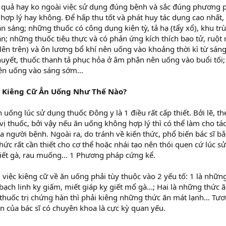
u quả hay ko ngoài việc sử dụng đúng bệnh và sắc đúng phương p
hợp lý hay không. Để hấp thu tốt và phát huy tác dụng cao nhất,
n sáng; những thuốc có công dụng kiện tỳ, tả hạ (tẩy xổ), khu tr
 ăn; những thuốc tiêu thực và có phản ứng kích thích bao tử, ruộ
lên trên) và ôn lương bổ khí nên uống vào khoảng thời kì từ sáng
yết, thuốc thanh tả phục hỏa ở âm phận nên uống vào buổi tối; c
n uống vào sáng sớm...
 Kiêng Cữ Ẳn Uống Như Thế Nào?
 uống lúc sử dụng thuốc Đông y là 1 điều rất cấp thiết. Bởi lẽ, t
 vị thuốc, bởi vậy nếu ăn uống không hợp lý thì có thể làm cho t
a người bệnh. Ngoài ra, do tránh về kiến thức, phổ biến bác sĩ b
hức rất cần thiết cho cơ thể hoặc nhái tạo nên thói quen cứ lúc s
giết gà, rau muống... 1 Phương pháp cứng kể.
n, việc kiêng cữ về ăn uống phải tùy thuộc vào 2 yếu tố: 1 là nhữ
bạch linh kỵ giấm, miết giáp kỵ giết mổ gà...; Hai là những thức ă
huốc trị chứng hàn thì phải kiêng những thức ăn mát lạnh... Tươn
 của bác sĩ có chuyên khoa là cực kỳ quan yếu.