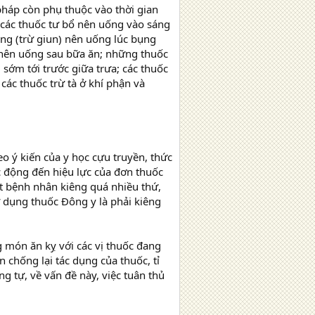
háp còn phụ thuộc vào thời gian
 các thuốc tư bổ nên uống vào sáng
ùng (trừ giun) nên uống lúc bụng
t nên uống sau bữa ăn; những thuốc
 sớm tới trước giữa trưa; các thuốc
ác thuốc trừ tà ở khí phận và
heo ý kiến của y học cựu truyền, thức
ác động đến hiệu lực của đơn thuốc
ắt bệnh nhân kiêng quá nhiều thứ,
ử dụng thuốc Đông y là phải kiêng
ng món ăn kỵ với các vị thuốc đang
n chống lại tác dụng của thuốc, tỉ
g tự, về vấn đề này, việc tuân thủ