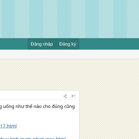
Đăng nhập
Đăng ký
#1
ng uống như thế nào cho đúng cũng
017.html
thuy-tinh-mam-nhiet-inox.html