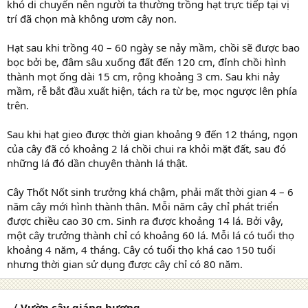
khó di chuyển nên người ta thường trồng hạt trực tiếp tại vị
trí đã chọn mà không ươm cây non.
Hạt sau khi trồng 40 – 60 ngày se nảy mầm, chồi sẽ được bao
bọc bởi bẹ, đâm sâu xuống đất đến 120 cm, đỉnh chồi hình
thành mọt ống dài 15 cm, rộng khoảng 3 cm. Sau khi nảy
mầm, rễ bắt đầu xuất hiện, tách ra từ bẹ, mọc ngược lên phía
trên.
Sau khi hạt gieo được thời gian khoảng 9 đến 12 tháng, ngọn
của cây đã có khoảng 2 lá chồi chui ra khỏi mặt đất, sau đó
những lá đó dần chuyên thành lá thật.
Cây Thốt Nốt sinh trưởng khá chậm, phải mất thời gian 4 – 6
năm cây mới hình thành thân. Mỗi năm cây chỉ phát triển
được chiều cao 30 cm. Sinh ra được khoảng 14 lá. Bởi vậy,
một cây trưởng thành chỉ có khoảng 60 lá. Mỗi lá có tuổi thọ
khoảng 4 năm, 4 tháng. Cây có tuổi thọ khá cao 150 tuổi
nhưng thời gian sử dụng được cây chỉ có 80 năm.
〈 Vườn cây giáng hương