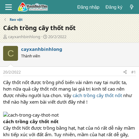
Đăng nhập
Đăng ký
Rao vặt
Cách trồng cây thốt nốt
T
N
cayxanhbinhlong
20/2/2022
á
g
c
à
cayxanhbinhlong
C
g
y
Thành viên
i
đ
ả
ă
n
20/2/2022
#1
g
Cây thốt nốt được trồng phổ biến vài năm nay tại nước ta,
hơn nữa quả cây thốt nốt mang lại giá trị kinh tế cao nên
được nhiều người lựa chọn. Vậy
cách trồng cây thốt nốt
như
thế nào hãy xem bài viết dưới đây nhé !
cách trồng cây thốt nốt
Cây thốt Nốt được trồng bằng hạt, hạt của nó rất dễ nảy mầm
khi tiếp xúc với đất ẩm. Tuy nhiên, mầm của hạt rất dễ gãy,