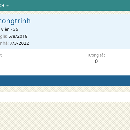
CH
congtrinh
 viên
·
36
gia
5/8/2018
 nhà
7/3/2022
t
Tương tác
0