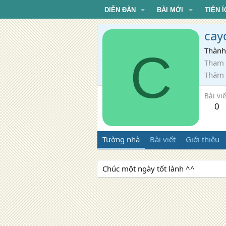
DIỄN ĐÀN
BÀI MỚI
TIỆN Í
cay
C
Thành
Tham 
Thăm
Bài viế
0
Tường nhà
Bài viết
Giới thiệu
Chúc một ngày tốt lành ^^