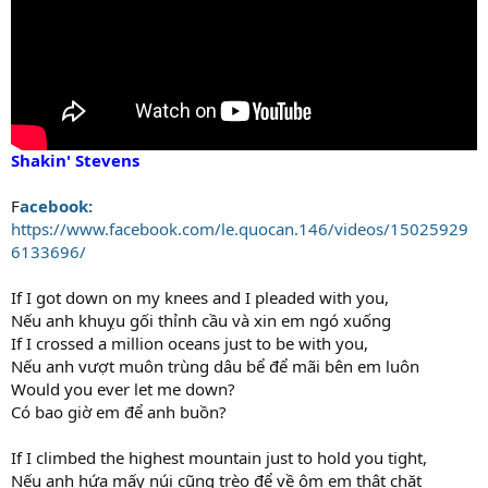
Shakin' Stevens
F
acebook:
https://www.facebook.com/le.quocan.146/videos/15025929
6133696/
If I got down on my knees and I pleaded with you,
Nếu anh khuỵu gối thỉnh cầu và xin em ngó xuống
If I crossed a million oceans just to be with you,
Nếu anh vượt muôn trùng dâu bể để mãi bên em luôn
Would you ever let me down?
Có bao giờ em để anh buồn?
If I climbed the highest mountain just to hold you tight,
Nếu anh hứa mấy núi cũng trèo để về ôm em thật chặt