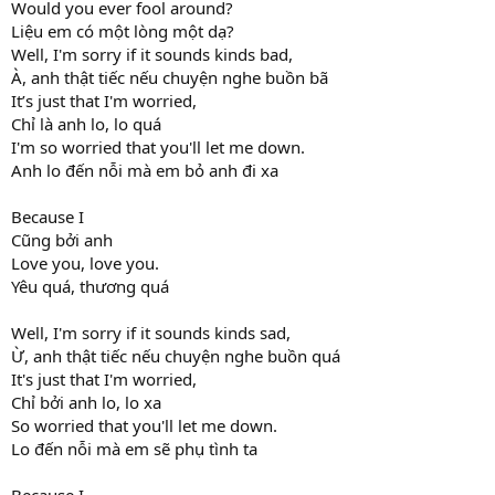
Would you ever fool around?
Liệu em có một lòng một dạ?
Well, I'm sorry if it sounds kinds bad,
À, anh thật tiếc nếu chuyện nghe buồn bã
It’s just that I'm worried,
Chỉ là anh lo, lo quá
I'm so worried that you'll let me down.
Anh lo đến nỗi mà em bỏ anh đi xa
Because I
Cũng bởi anh
Love you, love you.
Yêu quá, thương quá
Well, I'm sorry if it sounds kinds sad,
Ừ, anh thật tiếc nếu chuyện nghe buồn quá
It's just that I'm worried,
Chỉ bởi anh lo, lo xa
So worried that you'll let me down.
Lo đến nỗi mà em sẽ phụ tình ta