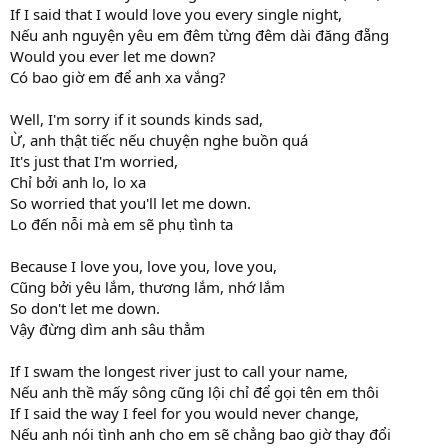
If I said that I would love you every single night,
Nếu anh nguyện yêu em đêm từng đêm dài đăng đẵng
Would you ever let me down?
Có bao giờ em để anh xa vắng?
Well, I'm sorry if it sounds kinds sad,
Ừ, anh thật tiếc nếu chuyện nghe buồn quá
It's just that I'm worried,
Chỉ bởi anh lo, lo xa
So worried that you'll let me down.
Lo đến nỗi mà em sẽ phụ tình ta
Because I love you, love you, love you,
Cũng bởi yêu lắm, thương lắm, nhớ lắm
So don't let me down.
Vậy đừng dìm anh sâu thẳm
If I swam the longest river just to call your name,
Nếu anh thề mấy sông cũng lội chỉ để gọi tên em thôi
If I said the way I feel for you would never change,
Nếu anh nói tình anh cho em sẽ chẳng bao giờ thay đổi