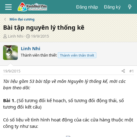
Đăng nhập
Đăng ký
Môn đại cương
Bài tập nguyên lý thống kê
T
N
Linh Nhi
19/9/2015
á
g
c
à
Linh Nhi
g
y
Thành viên thân thiết
Thành viên thân thiết
i
đ
ả
ă
n
19/9/2015
#1
g
Tài liệu gồm 53 bài tập về môn Nguyên lý thống kế, mời các
bạn theo dõi:
Bài 1.
(Số tương đối kế hoạch, số tương đối động thái, số
tương đối kết cấu)
Có số liệu về tình hình hoạt động của các cửa hàng thuộc một
công ty như sau: