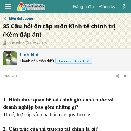
Đăng nhập
Đăng ký
Môn đại cương
85 Câu hỏi ôn tập môn Kinh tế chính trị
(Kèm đáp án)
T
N
Linh Nhi
19/9/2015
á
g
c
à
Linh Nhi
g
y
Thành viên thân thiết
Thành viên thân thiết
i
đ
ả
ă
n
19/9/2015
#1
g
1. Hình thức quan hệ tài chính giữa nhà nước và
doanh nghiệp bao gồm những gì?
Thuế, trợ cấp và mua bán các quỹ tiền tệ.
2. Cấu trúc của thị trường tài chính là gì?