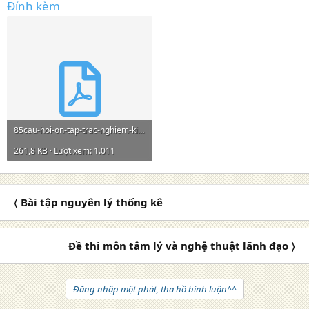
Đính kèm
85cau-hoi-on-tap-trac-nghiem-kinh-te-chinh-tri.pdf
261,8 KB · Lượt xem: 1.011
〈 Bài tập nguyên lý thống kê
Đề thi môn tâm lý và nghệ thuật lãnh đạo 〉
Đăng nhập một phát, tha hồ bình luận^^