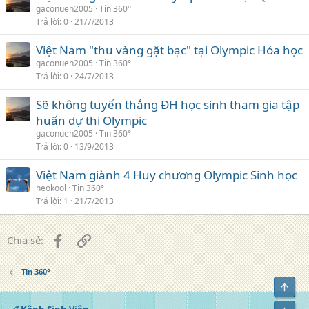
gaconueh2005
Tin 360°
Trả lời
0
21/7/2013
Việt Nam "thu vàng gặt bạc" tại Olympic Hóa học
gaconueh2005
Tin 360°
Trả lời
0
24/7/2013
Sẽ không tuyển thẳng ĐH học sinh tham gia tập
huấn dự thi Olympic
gaconueh2005
Tin 360°
Trả lời
0
13/9/2013
Việt Nam giành 4 Huy chương Olympic Sinh học
heokool
Tin 360°
Trả lời
1
21/7/2013
Facebook
Liên kết
Chia sẻ:
Tin 360°
Top