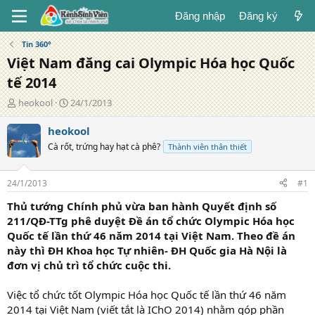
Đăng nhập
Đăng ký
Tin 360°
Việt Nam đăng cai Olympic Hóa học Quốc
tế 2014
T
N
heokool
24/1/2013
á
g
c
à
heokool
g
y
Cà rốt, trứng hay hạt cà phê?
Thành viên thân thiết
i
đ
ả
ă
n
24/1/2013
#1
g
Thủ tướng Chính phủ vừa ban hành Quyết định số
211/QĐ-TTg phê duyệt Đề án tổ chức Olympic Hóa học
Quốc tế lần thứ 46 năm 2014 tại Việt Nam. Theo đề án
này thì ĐH Khoa học Tự nhiên- ĐH Quốc gia Hà Nội là
đơn vị chủ trì tổ chức cuộc thi.
Việc tổ chức tốt Olympic Hóa học Quốc tế lần thứ 46 năm
2014 tại Việt Nam (viết tắt là IChO 2014) nhằm góp phần