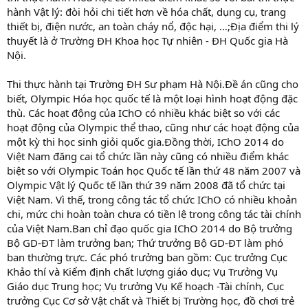
hành Vật lý: đòi hỏi chi tiết hơn về hóa chất, dụng cụ, trang
thiết bị, điện nước, an toàn cháy nổ, độc hại, …;Địa điểm thi lý
thuyết là ở Trường ĐH Khoa học Tự nhiên - ĐH Quốc gia Hà
Nội.
Thi thực hành tại Trường ĐH Sư phạm Hà Nội.Đề án cũng cho
biết, Olympic Hóa học quốc tế là một loại hình hoạt động đặc
thù. Các hoạt động của IChO có nhiều khác biệt so với các
hoạt động của Olympic thể thao, cũng như các hoạt động của
một kỳ thi học sinh giỏi quốc gia.Đồng thời, IChO 2014 do
Việt Nam đăng cai tổ chức lần này cũng có nhiều điểm khác
biệt so với Olympic Toán học Quốc tế lần thứ 48 năm 2007 và
Olympic Vật lý Quốc tế lần thứ 39 năm 2008 đã tổ chức tại
Việt Nam. Vì thế, trong công tác tổ chức IChO có nhiều khoản
chi, mức chi hoàn toàn chưa có tiền lệ trong công tác tài chính
của Việt Nam.Ban chỉ đạo quốc gia IChO 2014 do Bộ trưởng
Bộ GD-ĐT làm trưởng ban; Thứ trưởng Bộ GD-ĐT làm phó
ban thường trực. Các phó trưởng ban gồm: Cục trưởng Cục
Khảo thí và Kiểm định chất lượng giáo dục; Vụ Trưởng Vụ
Giáo dục Trung học; Vụ trưởng Vụ Kế hoạch -Tài chính, Cục
trưởng Cục Cơ sở Vật chất và Thiết bị Trường học, đồ chơi trẻ