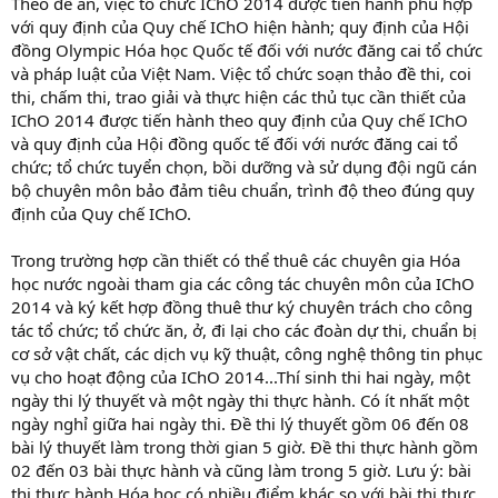
Theo đề án, việc tổ chức IChO 2014 được tiến hành phù hợp
với quy định của Quy chế IChO hiện hành; quy định của Hội
đồng Olympic Hóa học Quốc tế đối với nước đăng cai tổ chức
và pháp luật của Việt Nam. Việc tổ chức soạn thảo đề thi, coi
thi, chấm thi, trao giải và thực hiện các thủ tục cần thiết của
IChO 2014 được tiến hành theo quy định của Quy chế IChO
và quy định của Hội đồng quốc tế đối với nước đăng cai tổ
chức; tổ chức tuyển chọn, bồi dưỡng và sử dụng đội ngũ cán
bộ chuyên môn bảo đảm tiêu chuẩn, trình độ theo đúng quy
định của Quy chế IChO.
Trong trường hợp cần thiết có thể thuê các chuyên gia Hóa
học nước ngoài tham gia các công tác chuyên môn của IChO
2014 và ký kết hợp đồng thuê thư ký chuyên trách cho công
tác tổ chức; tổ chức ăn, ở, đi lại cho các đoàn dự thi, chuẩn bị
cơ sở vật chất, các dịch vụ kỹ thuật, công nghệ thông tin phục
vụ cho hoạt động của IChO 2014...Thí sinh thi hai ngày, một
ngày thi lý thuyết và một ngày thi thực hành. Có ít nhất một
ngày nghỉ giữa hai ngày thi. Đề thi lý thuyết gồm 06 đến 08
bài lý thuyết làm trong thời gian 5 giờ. Đề thi thực hành gồm
02 đến 03 bài thực hành và cũng làm trong 5 giờ. Lưu ý: bài
thi thực hành Hóa học có nhiều điểm khác so với bài thi thực