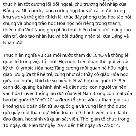
thực hiện tốt đường lối đối ngoại, chủ trương hội nhập của
Đảng và Nhà nước; tăng cường hợp tác với các nước trong
khu vực và thế giới; Khích lệ, thúc đẩy phong trào học tập nói
chung và phong trào học Hóa học nói riêng trong thanh,
thiếu niên Việt Nam; góp phần thực hiện chiến lược nâng cao
dân trí, đào tạo nhân lực và bồi dưỡng nhân tài của Đảng và
Nhà nước.
Thực hiện nghĩa vụ của mỗi nước tham dự IChO và thông lệ
quốc tế trong việc tổ chức Hội nghị Liên đoàn thế giới về các
kỳ thi Olympic Hóa học; Tăng cường mối quan hệ hữu nghị,
giao lưu giữa thế hệ trẻ, cũng như các thầy cô giáo Hóa học
giữa các nước, khích lệ sự hiểu biết và hợp tác quốc tế. Bên
cạnh đó, quảng bá hình ảnh về đất nước, con người và nền
văn hóa truyền thống lâu đời của Việt Nam trong con mắt của
bạn bè quốc tế.IChO 2014 được tổ chức với sự tham gia của
khoảng 80 đoàn đến từ 80 quốc gia và vùng lãnh thổ được
gửi giấy mời tham dự. Mỗi đoàn có 9 thành viên, gồm lãnh
đạo đoàn, học sinh và quan sát viên. Thời gian tổ chức trong
10 ngày, dự kiến từ ngày 20/7 đến hết ngày 29/7/2014.