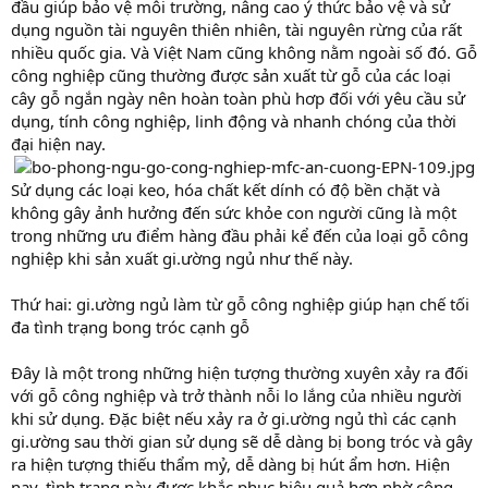
đầu giúp bảo vệ môi trường, nâng cao ý thức bảo vệ và sử
dụng nguồn tài nguyên thiên nhiên, tài nguyên rừng của rất
nhiều quốc gia. Và Việt Nam cũng không nằm ngoài số đó. Gỗ
công nghiệp cũng thường được sản xuất từ gỗ của các loại
cây gỗ ngắn ngày nên hoàn toàn phù hơp đối với yêu cầu sử
dụng, tính công nghiệp, linh động và nhanh chóng của thời
đại hiện nay.
Sử dụng các loại keo, hóa chất kết dính có độ bền chặt và
không gây ảnh hưởng đến sức khỏe con người cũng là một
trong những ưu điểm hàng đầu phải kể đến của loại gỗ công
nghiệp khi sản xuất gi.ường ngủ như thế này.
Thứ hai: gi.ường ngủ làm từ gỗ công nghiệp giúp hạn chế tối
đa tình trạng bong tróc cạnh gỗ
Đây là một trong những hiện tượng thường xuyên xảy ra đối
với gỗ công nghiệp và trở thành nỗi lo lắng của nhiều người
khi sử dụng. Đặc biệt nếu xảy ra ở gi.ường ngủ thì các cạnh
gi.ường sau thời gian sử dụng sẽ dễ dàng bị bong tróc và gây
ra hiện tượng thiếu thẩm mỷ, dễ dàng bị hút ẩm hơn. Hiện
nay, tình trạng này được khắc phục hiệu quả hơn nhờ công