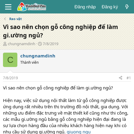
Đăng nhập
Đăng ký
Rao vặt
Vì sao nên chọn gỗ công nghiệp để làm
gi.ường ngủ?
T
N
chungnamdinh
7/8/2019
á
g
c
à
chungnamdinh
C
g
y
Thành viên
i
đ
ả
ă
n
7/8/2019
#1
g
Vì sao nên chọn gỗ công nghiệp để làm gi.ường ngủ?
Hiện nay, việc sử dụng nội thất làm từ gỗ công nghiệp được
ứng dụng rất nhiều trên thị trường đồ nội thất, gia dụng. Với
những ưu điểm đặc trưng về mặt thiết kế cũng như thi công,
các mẫu gi.ường ngủ bằng gỗ công nghiệp hiện đại đang là
sự lựa chọn hàng đầu của nhiều khách hàng hiện nay khi có
nhu cầu sử dụng gi.ường ngủ.
giuong ngu